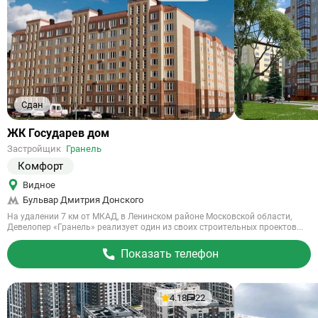
Сдан
Ссылка
ЖК Государев дом
на
Застройщик
Гранель
объект
Комфорт
Видное
Бульвар Дмитрия Донского
На удалении 7 км от МКАД, в Ленинском районе Московской области,
Девелопер «Гранель» реализует один из своих строительных проектов...
Показать телефон
4.18
22