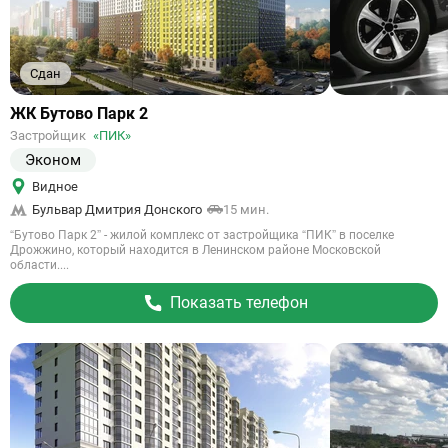
Сдан
Ссылка
ЖК Бутово Парк 2
на
Застройщик
«ПИК»
объект
Эконом
Видное
Бульвар Дмитрия Донского
15 мин.
“Бутово Парк 2” - жилой комплекс от застройщика “ПИК” в поселке
Дрожжино, который находится в Ленинском районе Московской
области....
Показать телефон