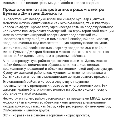
Бибирево
19
максимально низкие цены мы для любого класса квартир.
Библиотека имени Ленина
14
Предложения от застройщиков рядом с метро
Бульвар Дмитрия Донского
Битцевский парк
3
В новостройках, возводимых близко к метро Бульвар Дмитрия
Борисово
3
Донского можно купить жилье как эконом-класса, так и квартиры
Боровицкая
15
класса комфорт. Кроме того, здесь всегда есть на продажу большое
количество коммерческих помещений. На территории этой локации
Боровское шоссе
12
можно встретить широкий ассортимент предложений как
новостроек с отделкой
Ботанический сад
, так и помещений свободной планировки,
20
предназначенных под самостоятельную отделку после покупки.
Братиславская
12
Отличительной особенностью квартиру предлагаемых в районе
Бульвар Адмирала Ушакова
5
метро Бульвар Дмитрия Донского можно назвать то, что цены на
новостройки здесь ниже, чем в среднем по Москве.
Бульвар Дмитрия Донского
20
А вот инфраструктура района достаточно развита. Здесь можно
Бульвар Рокоссовского
22
найти большое количество образовательных школ, детских
дошкольных учреждений и объектов медицинской инфраструктуры.
Бунинская аллея
15
К услугам жителей района как муниципальные поликлиники и
больницы, так и частные медицинские центры разного профиля.
Бутырская
13
Это спальный район, в котором отсутствуют крупные
промышленные предприятия, зато есть много зеленых зон. Эти
В
Вавиловская
1
факторы крайне благоприятно влияют на общую экологическую
Варшавская
2
обстановку в этой локации.
Несмотря на то, что район расположен за пределами МКАД, здесь
ВДНХ
31
можно найти множество объектов культурно-развлекательные
Верхние Лихоборы
18
инфраструктуры, таких как бары, кафе, рестораны, фитнес-центры,
СПА-салоны и многое другое.
Владыкино
15
Отлично развита в районе и торговая инфраструктура,
Водный стадион
28