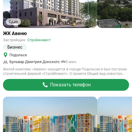
Сдан
Ссылка
ЖК Авеню
на
Застройщик
Стройинвест
объект
Бизнес
Подольск
Бульвар Дмитрия Донского
5 мин.
Жилой комплекс «Авеню» находится в городе Подольске и был построен
строительной фирмой «СтройИнвест». О проекте Общий вид новостро...
Показать телефон