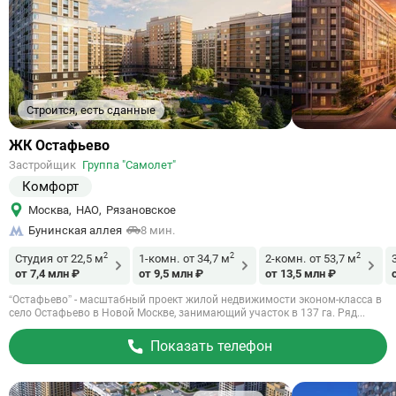
Строится, есть сданные
Ссылка
ЖК Остафьево
на
Застройщик
Группа "Самолет"
объект
Комфорт
Москва
,
НАО
,
Рязановское
Бунинская аллея
8 мин.
2
2
2
Студия
от 22,5 м
1-комн.
от 34,7 м
2-комн.
от 53,7 м
от 7,4 млн ₽
от 9,5 млн ₽
от 13,5 млн ₽
“Остафьево” - масштабный проект жилой недвижимости эконом-класса в
село Остафьево в Новой Москве, занимающий участок в 137 га. Ряд...
Показать телефон