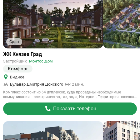
Сдан
Ссылка
ЖК Князев Град
на
Застройщик
Монтос Дом
объект
Комфорт
Видное
Бульвар Дмитрия Донского
12 мин.
Комплекс состоит из 64 дуплексов, куда проведены необходимые
коммуникации – электричество, газ, вода, Интернет. Территория поселка...
Показать телефон