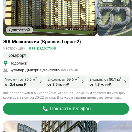
Долгострой
Ссылка
ЖК Московский (Красная Горка-2)
на
Застройщик
ГлавГрадоСтрой
объект
Комфорт
Подольск
Бульвар Дмитрия Донского
30 мин.
2
2
2
1-комн.
от 36,6 м
2-комн.
от 59,6 м
3-комн.
от 80,1 м
от 2,4 млн ₽
от 3,5 млн ₽
от 4,3 млн ₽
ЖК расположен в микрорайоне «Красная Горка-2» и состоит из четырех
корпусов высотой 20-22 этажа. В каждом здании предусмотрены как...
Показать телефон