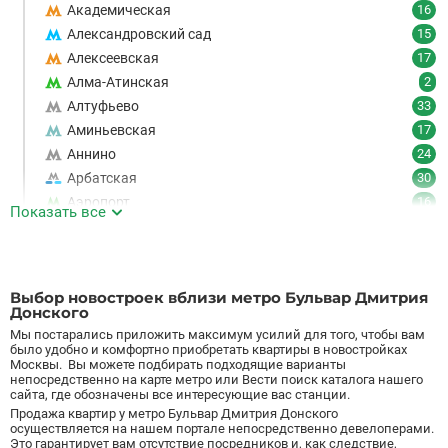
Академическая
16
Александровский сад
15
Алексеевская
17
Алма-Атинская
2
Алтуфьево
33
Аминьевская
17
Аннино
24
Арбатская
30
Аэропорт
16
Показать все
Аэропорт Внуково
7
Б
Бабушкинская
49
Багратионовская
16
Выбор новостроек вблизи метро Бульвар Дмитрия
Баррикадная
21
Донского
Бауманская
25
Мы постарались приложить максимум усилий для того, чтобы вам
было удобно и комфортно приобретать квартиры в новостройках
Беговая
11
Москвы. Вы можете подбирать подходящие варианты
непосредственно на карте метро или Вести поиск каталога нашего
Беломорская
24
сайта, где обозначены все интересующие вас станции.
Белорусская
23
Продажа квартир у метро Бульвар Дмитрия Донского
Беляево
11
осуществляется на нашем портале непосредственно девелоперами.
Это гарантирует вам отсутствие посредников и, как следствие,