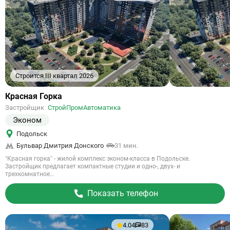
Строится III квартал 2026
Ссылка
Красная Горка
на
Застройщик
СтройПромАвтоматика
объект
Эконом
Подольск
Бульвар Дмитрия Донского
31 мин.
“Красная горка” - жилой комплекс эконом-класса в Подольске.
Застройщик предлагает компактные студии и одно-, двух- и
трехкомнатное...
Показать телефон
4.04
83