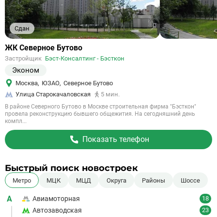
Сдан
Ссылка
ЖК Северное Бутово
на
Застройщик
Бэст-Консалтинг - Бэсткон
объект
Эконом
Москва
,
ЮЗАО
,
Северное Бутово
Улица Старокачаловская
5 мин.
В районе Северного Бутово в Москве строительная фирма "Бэсткон"
провела реконструкцию бывшего общежития. На сегодняшний день
компл...
Показать телефон
Быстрый поиск новостроек
Метро
МЦК
МЦД
Округа
Районы
Шоссе
А
Авиамоторная
18
Автозаводская
23