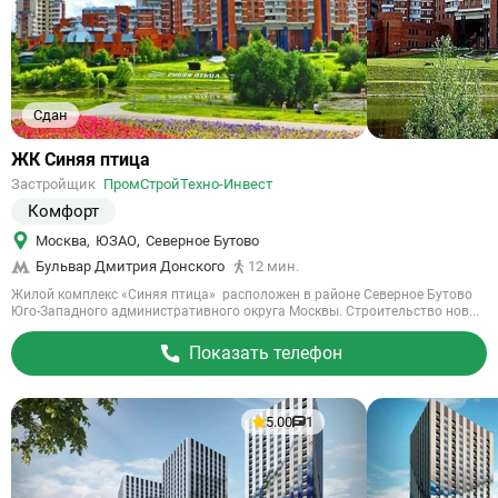
Сдан
Ссылка
ЖК Синяя птица
на
Застройщик
ПромCтройТехно-Инвест
объект
Комфорт
Москва
,
ЮЗАО
,
Северное Бутово
Бульвар Дмитрия Донского
12 мин.
Жилой комплекс «Синяя птица» расположен в районе Северное Бутово
Юго-Западного административного округа Москвы. Строительство нов...
Показать телефон
5.00
1