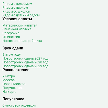
Домодедовская
37
Рядом с водоёмом
Дорогомиловская
0
Рядом с парком
Рядом со школой
Достоевская
8
Рядом с детским садом
Дубровка
14
Условия оплаты
Материнский капитал
Ж
Жулебино
43
Семейная ипотека
Рассрочка
З
Зюзино
1
ИТ-ипотека
Ипотека от застройщика
Зябликово
13
Срок сдачи
И
Измайловская
14
В этом году
К
Калужская
26
Новостройки сдача 2027 год
Новостройки сдача 2028 год
Кантемировская
12
Новостройки сдача 2029 год
Расположение
Каховская
1
Каширская
8
У метро
Москва
Киевская
24
Новая Москва
Китай-город
12
Подмосковье
На карте
Кленовый бульвар
1
Кожуховская
7
Популярное
Коломенская
14
С чистовой отделкой