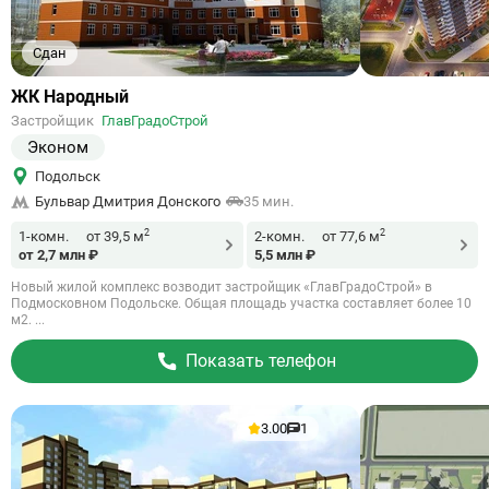
Сдан
Ссылка
ЖК Народный
на
Застройщик
ГлавГрадоСтрой
объект
Эконом
Подольск
Бульвар Дмитрия Донского
35 мин.
2
2
1-комн.
от 39,5 м
2-комн.
от 77,6 м
от 2,7 млн ₽
5,5 млн ₽
Новый жилой комплекс возводит застройщик «ГлавГрадоСтрой» в
Подмосковном Подольске. Общая площадь участка составляет более 10
м2. ...
Показать телефон
3.00
1