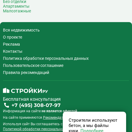
Без отделки
Коммунарка
22
Апартаменты
Комсомольская
18
Малоэтажные
Коньково
11
Корниловская
2
Вся недвижимость
Косино
16
О проекте
Котельники
49
Реклама
Красногвардейская
11
Контакты
Краснопресненская
21
Политика обработки персональных данных
Красносельская
19
Пользовательское соглашение
Красные ворота
10
Правила рекомендаций
Крестьянская застава
10
Кропоткинская
39
Крылатское
22
Кузнецкий Мост
8
Бесплатная консультация
Кузьминки
11
+7 (495) 308-07-97
Кунцевская
55
Информация на сайте
не является офертой.
Курская
17
На сайте применяются
Рекомендательные технологии
.
Строители используют
Кутузовская
14
Используя сайт Вы соглашаетесь с
Пользовательским соглашением
и
бетон, а мы файлы
Политикой обработки персональных данных
.
куки.
Подробнее