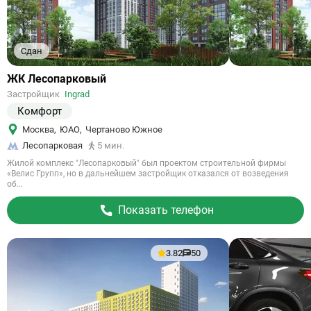
Сдан
Ссылка
ЖК Лесопарковый
на
Застройщик
Ingrad
объект
Комфорт
Москва
,
ЮАО
,
Чертаново Южное
Лесопарковая
5 мин.
Жилой комплекс "Лесопарковый" был проектом строительной фирмы
«Велис Групп», но в дальнейшем застройщик отказался от возведения
об...
Показать телефон
3.82
50