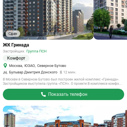
Сдан
Ссылка
ЖК Гринада
на
Застройщик
Группа ПСН
объект
Комфорт
Москва
,
ЮЗАО
,
Северное Бутово
Бульвар Дмитрия Донского
12 мин.
В Москве в Северном Бутово был построен жилой комплекс «Гринада».
Застройщиком выступила группа «ПСН». О проекте В комплексе комфо...
Показать телефон