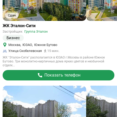
Сдан
Ссылка
ЖК Эталон-Сити
на
Застройщик
Группа Эталон
объект
Бизнес
Москва
,
ЮЗАО
,
Южное Бутово
Улица Скобелевская
15 мин.
ЖК “Эталон-Сити” располагается в ЮЗАО г.Москвы в районе Южное
Бутово. Три монолитно-кирпичных дома ярких цветов и необычной
отделк...
Показать телефон