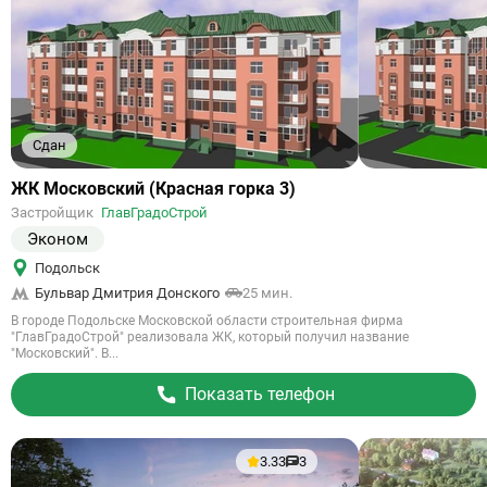
Сдан
Ссылка
ЖК Московский (Красная горка 3)
на
Застройщик
ГлавГрадоСтрой
объект
Эконом
Подольск
Бульвар Дмитрия Донского
25 мин.
В городе Подольске Московской области строительная фирма
"ГлавГрадоСтрой" реализовала ЖК, который получил название
"Московский". В...
Показать телефон
3.33
3