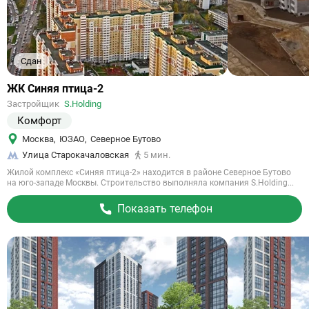
Сдан
Ссылка
ЖК Синяя птица-2
на
Застройщик
S.Holding
объект
Комфорт
Москва
,
ЮЗАО
,
Северное Бутово
Улица Старокачаловская
5 мин.
Жилой комплекс «Синяя птица-2» находится в районе Северное Бутово
на юго-западе Москвы. Строительство выполняла компания S.Holding...
Показать телефон