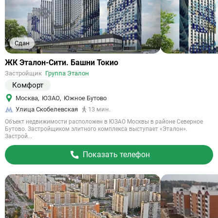
Сдан
Ссылка
ЖК Эталон-Сити. Башни Токио
на
Застройщик
Группа Эталон
объект
Комфорт
Москва
,
ЮЗАО
,
Южное Бутово
Улица Скобелевская
13 мин.
Объект недвижимости расположен в ЮЗАО Москвы в районе Северное
Бутово. Застройщиком элитного комплекса выступает «Эталон».
Застрой...
Показать телефон