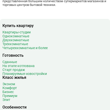
представленная большим количеством супермаркетов магазинов и
торговых центров бытовой техники.
Войковская
26
Волгоградский проспект
11
Волжская
12
Волоколамская
28
Купить квартиру
Волхонка
0
Квартиры-студии
Воробьёвы горы
10
Однокомнатные
Двухкомнатные
Воронцовская
6
Трехкомнатные
Выставочная
16
Четырехкомнатные и более
Выставочный центр
17
Готовность
Выхино
20
Сданные
На этапе котлована
Г
Генерала Тюленева
0
Старт продаж
Говорово
14
Планируемые новостройки
Класс жилья
Д
Давыдково
14
Эконом
Деловой центр
26
Комфорт
Бизнес
Динамо
20
Премиум
Дмитровская
16
Элит
Добрынинская
17
Особенности