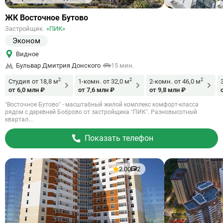
Ссылка
ЖК Восточное Бутово
на
Застройщик
«ПИК»
объект
Эконом
Видное
Бульвар Дмитрия Донского
15 мин.
2
2
2
Студия
от 18,8 м
1-комн.
от 32,0 м
2-комн.
от 46,0 м
от 6,0 млн ₽
от 7,6 млн ₽
от 9,8 млн ₽
“Восточное Бутово” - масштабный жилой комплекс комфорт-класса
рядом с деревней Боброво от застройщика “ПИК”. Разновысотный
квартал...
Показать телефон
2.00
2