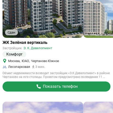
Сдан
Ссылка
ЖК Зелёная вертикаль
на
Застройщик
Э. К. Девелопмент
объект
Комфорт
Москва
,
ЮАО
,
Чертаново Южное
Лесопарковая
3 мин.
Объект недвижимости возводит застройщик «Э.К.Девелопмент» в районе
Чертаново на юге столицы. Проектом предусмотрено возведение 11 ...
Показать телефон