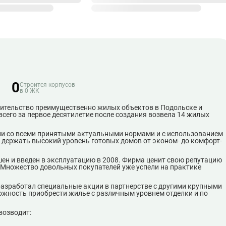
0
Строится корпусов
в 0 ЖК
оительство преимущественно жилых объектов в Подольске и
всего за первое десятилетие после создания возвела 14 жилых
ии со всеми принятыми актуальными нормами и с использованием
т держать высокий уровень готовых домов от эконом- до комфорт-
н и введен в эксплуатацию в 2008. Фирма ценит свою репутацию
. Множество довольных покупателей уже успели на практике
азработал специальные акции в партнерстве с другими крупными
ожность приобрести жилье с различным уровнем отделки и по
возводит: