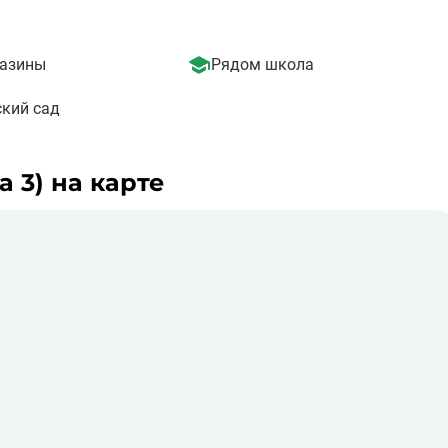
но-бытового, развлекательного и торгового назначения. Так
азины
Рядом школа
кий сад
 3) на карте