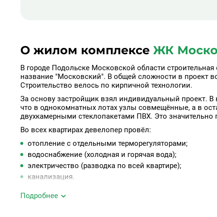
О жилом комплексе
ЖК Москов
В городе Подольске Московской области строительная
название "Московский". В общей сложности в проект в
Строительство велось по кирпичной технологии.
За основу застройщик взял индивидуальный проект. В к
что в однокомнатных лотах узлы совмещённые, а в ос
двухкамерными стеклопакетами ПВХ. Это значительно 
Во всех квартирах девелопер провёл:
отопление с отдельными терморегуляторами;
водоснабжение (холодная и горячая вода);
электричество (разводка по всей квартире);
канализация.
В каждом подъезде оборудовано по два лифта: пассажи
Подробнее
позаботился об отдельном помещении для хранения кол