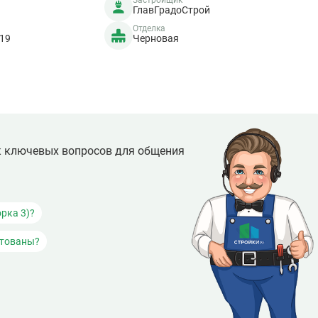
Застройщик
ГлавГрадоСтрой
Отделка
019
Черновая
к ключевых вопросов для общения
рка 3)?
итованы?