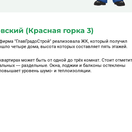
ский (Красная горка 3)
 фирма "ГлавГрадоСтрой" реализовала ЖК, который получил
ошло четыре дома, высота которых составляет пять этажей.
вартирах может быть от одной до трёх комнат. Стоит отметит
тальных — раздельные. Окна, лоджии и балконы остеклены
повышает уровень шумо- и теплоизоляции.
рский и грузопассажирский. Кроме того, застройщик
ясок, велосипедов и другого инвентаря.