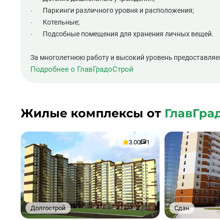
· Паркинги различного уровня и расположения;
· Котельные;
· Подсобные помещения для хранения личных вещей.
За многолетнюю работу и высокий уровень предоставляем
Подробнее о ГлавГрадоСтрой
Жилые комплексы от
ГлавГра
3.00
1
Долгострой
Сдан