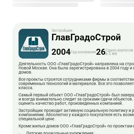
Застройщик
ГлавГрадоСтрой
2004
26
Сдано корпусов
Год основания
в 5 ЖК
Деятельность ООО «ГлавГрадоСтрой» направлена на стр
Новой Москве. Она была зарегистрирована в 2004 году и 
домов.
Все проекты строятся сотрудниками фирмы в соответств
современных технологий и материалов. Все это позволяе
класса.
Самый первый объект ООО «ГлавГрадоСтрой» был заверше
и всегда внимательно следит за сроками сдачи объектов
оценить качество работ, произведенных компанией.
Застройщик проводит активную социальную политику и р
компаниями. Абсолютно у каждого покупателя есть возм
специальной цене.
Кроме жилых домов ООО «ГлавГрадоСтрой» по проектам 
· Детские дошкольные учреждения;