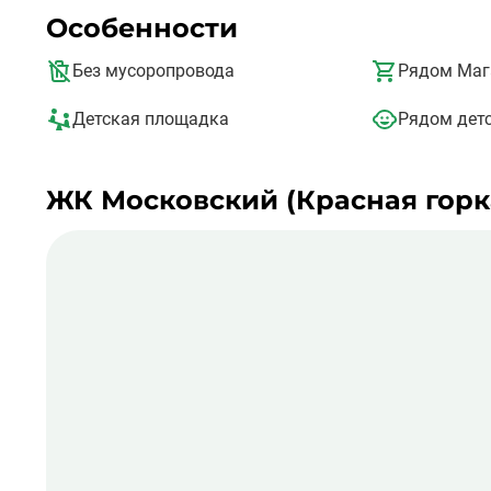
На первом этаже ЖК располагаются помещения социаль
жителям доступен паркинг на 80 машиномест.
Особенности
Без мусоропровода
Рядом Маг
Детская площадка
Рядом детс
ЖК Московский (Красная горка