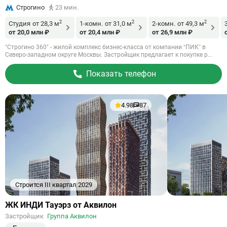
Строгино
23 мин.
2
2
2
Студия
от 28,3 м
1-комн.
от 31,0 м
2-комн.
от 49,3 м
от 20,0 млн ₽
от 20,4 млн ₽
от 26,9 млн ₽
"Строгино 360" - жилой комплекс бизнес-класса от компании “ПИК” в
Северо-западном округе Москвы. Застройщик предлагает к покупке р...
Показать телефон
4.98
87
Строится III квартал 2029
Ссылка
ЖК ИНДИ Тауэрз от Аквилон
на
Застройщик
Группа Аквилон
объект