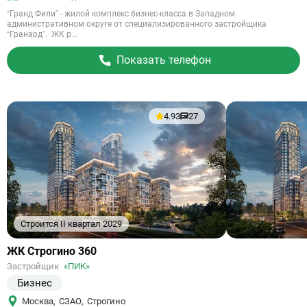
“Гранд Фили” - жилой комплекс бизнес-класса в Западном
административном округе от специализированного застройщика
“Гранард”. ЖК р...
Показать телефон
4.93
27
Строится II квартал 2029
Ссылка
ЖК Строгино 360
на
Застройщик
«ПИК»
объект
Бизнес
Москва
,
СЗАО
,
Строгино