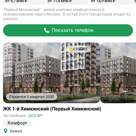
от 9,7 млн ₽
от 11,8 млн ₽
от 14,9 млн ₽
“Первый Московский” - жилой комплекс комфорт-класса в
Новомосковском округе Москвы. В состав этого города-парка входит 62
корпуса...
Показать телефон
4.95
81
Строится II квартал 2030
Ссылка
ЖК 1-й Химкинский (Первый Химкинский)
на
Застройщик
ДСК №1
объект
Комфорт
Химки