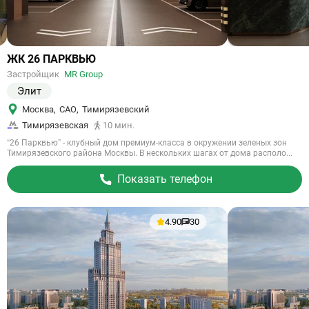
Ссылка
ЖК 26 ПАРКВЬЮ
на
Застройщик
MR Group
объект
Элит
Москва
,
САО
,
Тимирязевский
Тимирязевская
10 мин.
“26 Парквью” - клубный дом премиум-класса в окружении зеленых зон
Тимирязевского района Москвы. В нескольких шагах от дома располо...
Показать телефон
4.90
30