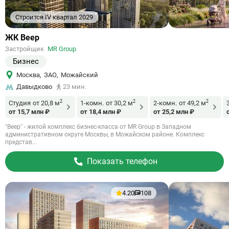
Строится IV квартал 2029
Ссылка
ЖК Веер
на
Застройщик
MR Group
объект
Бизнес
Москва
,
ЗАО
,
Можайский
Давыдково
23 мин.
2
2
2
Студия
от 20,8 м
1-комн.
от 30,2 м
2-комн.
от 49,2 м
от 15,7 млн ₽
от 18,4 млн ₽
от 25,2 млн ₽
“Веер” - жилой комплекс бизнес-класса от MR Group в Западном
административном округе Москвы, в Можайском районе. Комплекс
представ...
Показать телефон
4.20
108