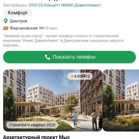
на
Застройщик
ООО СЗ Концепт ИММО Девелопмент
объект
Комфорт
Дмитров
Фирсановская
19 мин.
“Зеленый оазис-город” - проект комфорт-класса от строительной
компании “Иммо Девелопмент” в Дмитровском городском округе в
окружен...
Показать телефон
4.83
12
Строится II квартал 2029
Ссылка
Архитектурный проект Мыс