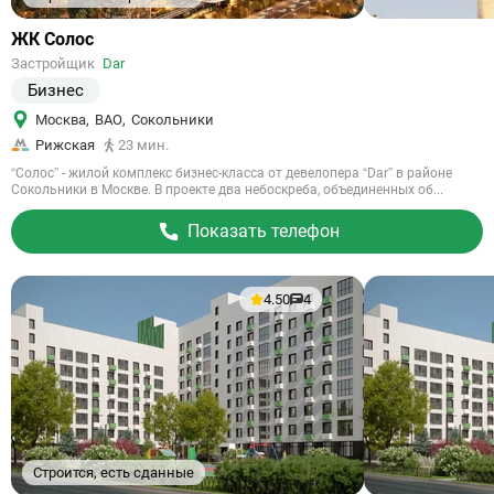
Ссылка
ЖК Солос
на
Застройщик
Dar
объект
Бизнес
Москва
,
ВАО
,
Сокольники
Рижская
23 мин.
“Солос” - жилой комплекс бизнес-класса от девелопера “Dar” в районе
Сокольники в Москве. В проекте два небоскреба, объединенных об...
Показать телефон
4.50
4
Строится, есть сданные