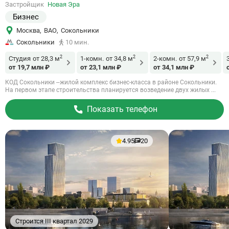
Застройщик
Новая Эра
объект
Бизнес
Москва
,
ВАО
,
Сокольники
Сокольники
10 мин.
2
2
2
Студия
от 28,3 м
1-комн.
от 34,8 м
2-комн.
от 57,9 м
от 19,7 млн ₽
от 23,1 млн ₽
от 34,1 млн ₽
КОД Сокольники –жилой комплекс бизнес-класса в районе Сокольники.
На первом этапе строительства планируется возведение двух жилых ...
Показать телефон
4.95
20
Строится III квартал 2029