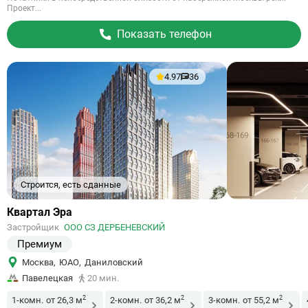
Проект...
Показать телефон
4.97
36
Строится, есть сданные
Ссылка
Квартал Эра
на
Застройщик
ООО СЗ ДЕРБЕНЕВСКИЙ
объект
Премиум
Москва
,
ЮАО
,
Даниловский
Павелецкая
20 мин.
2
2
2
1-комн.
от 26,3 м
2-комн.
от 36,2 м
3-комн.
от 55,2 м