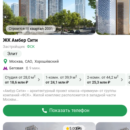
Строится III квартал 2031
Ссылка
ЖК Амбер Сити
на
Застройщик
ФСК
объект
Элит
Москва
,
САО
,
Хорошёвский
Беговая
9 мин.
2
2
2
Студия
от 28,0 м
1-комн.
от 39,9 м
2-комн.
от 44,2 м
от 18,6 млн ₽
от 24,1 млн ₽
от 25,3 млн ₽
«Амбур Сити» – архитектурный проект класса «премиум» от группы
компаний «ФСК». Жилой комплекс расположится в западной части
Москвы...
Показать телефон
5.00
6