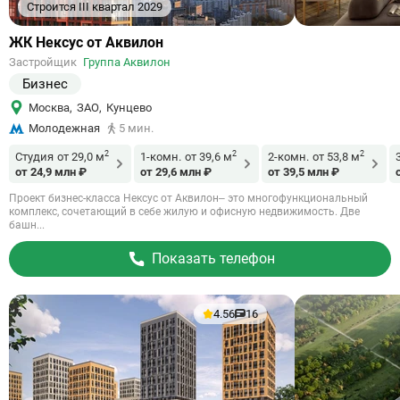
Строится III квартал 2029
Ссылка
ЖК Нексус от Аквилон
на
Застройщик
Группа Аквилон
объект
Бизнес
Москва
,
ЗАО
,
Кунцево
Молодежная
5 мин.
2
2
2
Студия
от 29,0 м
1-комн.
от 39,6 м
2-комн.
от 53,8 м
от 24,9 млн ₽
от 29,6 млн ₽
от 39,5 млн ₽
Проект бизнес-класса Нексус от Аквилон– это многофункциональный
комплекс, сочетающий в себе жилую и офисную недвижимость. Две
башн...
Показать телефон
4.56
16