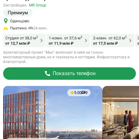
на
Застройщик
MR Group
объект
Премиум
Одинцово
Пыхтино
24 мин.
2
2
2
Студия
от 38,0 м
1-комн.
от 37,6 м
2-комн.
от 62,0 м
от 12,7 млн ₽
от 11,9 млн ₽
от 17,5 млн ₽
Архитектурный проект “Мыс” включает в себя не только
многоквартирные дома, но и таунхаусы и коттеджи. Инфраструктура и
благоустрой...
Показать телефон
5.00
9