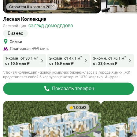
Строится II квартал 2029
Ссылка
Лесная Коллекция
на
Застройщик
СЗ ГРАД ДОМОДЕДОВО
объект
Бизнес
Химки
Планерная
9 мин.
2
2
2
1-комн.
от 30,1 м
2-комн.
от 47,1 м
3-комн.
от 76,1 м
от 10,6 млн ₽
от 16,9 млн ₽
от 23,6 млн ₽
“Лесная коллекция” - жилой комплекс бизнес-класса в городе Химки. ЖК
представляет собой 5 корпусов, в которых 1370 квартир. Инфрас...
Показать телефон
1.00
2