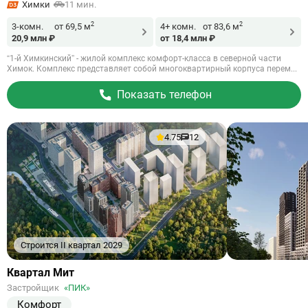
Химки
11 мин.
2
2
3-комн.
от 69,5 м
4+ комн.
от 83,6 м
20,9 млн ₽
от 18,4 млн ₽
“1-й Химкинский” - жилой комплекс комфорт-класса в северной части
Химок. Комплекс представляет собой многоквартирный корпуса перем...
Показать телефон
4.75
12
Строится II квартал 2029
Ссылка
Квартал Мит
на
Застройщик
«ПИК»
объект
Комфорт