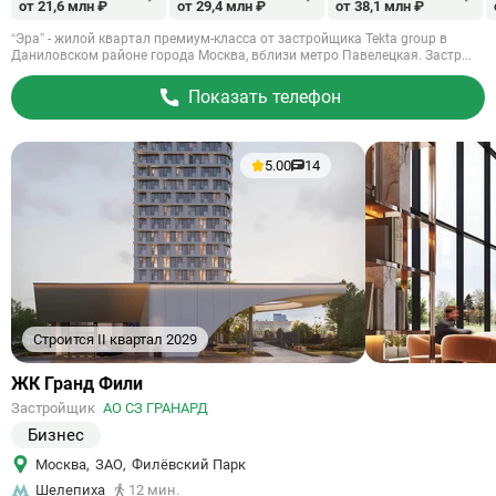
от 21,6 млн ₽
от 29,4 млн ₽
от 38,1 млн ₽
“Эра” - жилой квартал премиум-класса от застройщика Tekta group в
Даниловском районе города Москва, вблизи метро Павелецкая. Застр...
Показать телефон
5.00
14
Строится II квартал 2029
Ссылка
ЖК Гранд Фили
на
Застройщик
АО СЗ ГРАНАРД
объект
Бизнес
Москва
,
ЗАО
,
Филёвский Парк
Шелепиха
12 мин.