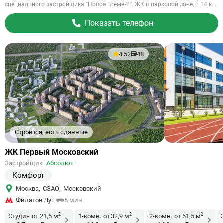
специального застройщика “Новое Время-2”. ЖК в парковой зоне, в 14 к...
Показать телефон
4.52
48
Строится, есть сданные
Ссылка
ЖК Первый Московский
на
Застройщик
Абсолют
объект
Комфорт
Москва
,
СЗАО
,
Московский
Филатов Луг
5 мин.
2
2
2
Студия
от 21,5 м
1-комн.
от 32,9 м
2-комн.
от 51,5 м