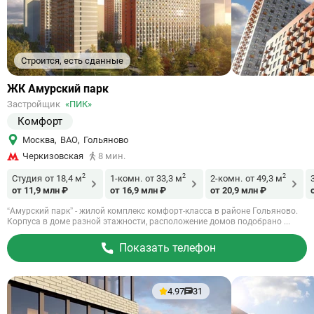
Строится, есть сданные
Ссылка
ЖК Амурский парк
на
Застройщик
«ПИК»
объект
Комфорт
Москва
,
ВАО
,
Гольяново
Черкизовская
8 мин.
2
2
2
Студия
от 18,4 м
1-комн.
от 33,3 м
2-комн.
от 49,3 м
от 11,9 млн ₽
от 16,9 млн ₽
от 20,9 млн ₽
“Амурский парк” - жилой комплекс комфорт-класса в районе Гольяново.
Корпуса в доме разной этажности, расположение домов подобрано ...
Показать телефон
4.97
31