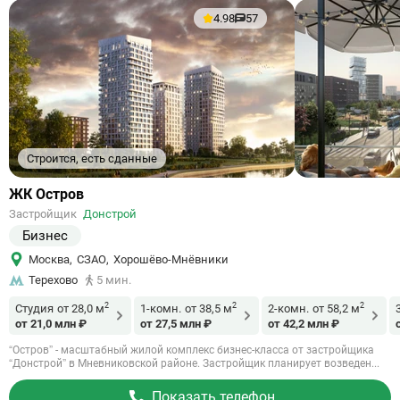
4.98
57
Строится, есть сданные
Ссылка
ЖК Остров
на
Застройщик
Донстрой
объект
Бизнес
Москва
,
СЗАО
,
Хорошёво-Мнёвники
Терехово
5 мин.
2
2
2
Студия
от 28,0 м
1-комн.
от 38,5 м
2-комн.
от 58,2 м
от 21,0 млн ₽
от 27,5 млн ₽
от 42,2 млн ₽
“Остров” - масштабный жилой комплекс бизнес-класса от застройщика
“Донстрой” в Мневниковской районе. Застройщик планирует возведен...
Показать телефон