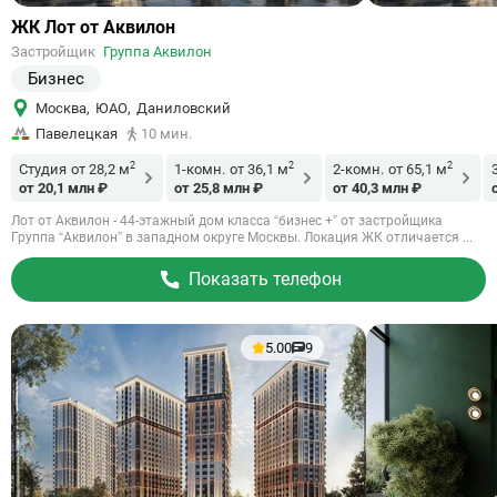
Ссылка
ЖК Лот от Аквилон
на
Застройщик
Группа Аквилон
объект
Бизнес
Москва
,
ЮАО
,
Даниловский
Павелецкая
10 мин.
2
2
2
Студия
от 28,2 м
1-комн.
от 36,1 м
2-комн.
от 65,1 м
от 20,1 млн ₽
от 25,8 млн ₽
от 40,3 млн ₽
Лот от Аквилон - 44-этажный дом класса “бизнес +” от застройщика
Группа “Аквилон” в западном округе Москвы. Локация ЖК отличается ...
Показать телефон
5.00
9