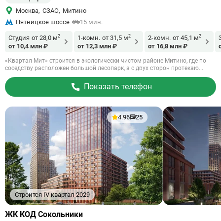
Москва
,
СЗАО
,
Митино
Пятницкое шоссе
15 мин.
2
2
2
Студия
от 28,0 м
1-комн.
от 31,5 м
2-комн.
от 45,1 м
от 10,4 млн ₽
от 12,3 млн ₽
от 16,8 млн ₽
«Квартал Мит» строится в экологически чистом районе Митино, где по
соседству расположен большой лесопарк, а с двух сторон протекаю...
Показать телефон
4.96
25
Строится IV квартал 2029
Ссылка
ЖК КОД Сокольники
на