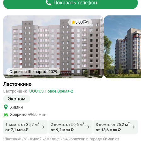
Показать телефон
5.00
4
Строится III квартал 2029
Ссылка
Ласточкино
на
Застройщик
ООО СЗ Новое Время-2
объект
Эконом
Химки
Ховрино
50 мин.
2
2
2
1-комн.
от 35,7 м
2-комн.
от 50,6 м
3-комн.
от 75,2 м
от 7,1 млн ₽
от 9,2 млн ₽
от 13,6 млн ₽
“Ласточкино” - жилой комплекс из 4 корпусов в городе Химки от