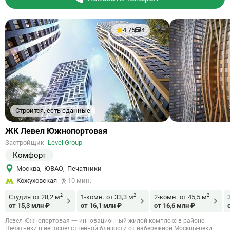
4.75
4
Строится, есть сданные
Ссылка
ЖК Левел Южнопортовая
на
Застройщик
Level Group
объект
Комфорт
Москва
,
ЮВАО
,
Печатники
Кожуховская
10 мин.
2
2
2
Студия
от 28,2 м
1-комн.
от 33,3 м
2-комн.
от 45,5 м
от 15,3 млн ₽
от 16,1 млн ₽
от 16,6 млн ₽
Левел Южнопортовая 一 инновационный жилой комплекс в районе
Печатники в непосредственной близости от набережной Москвы-реки.