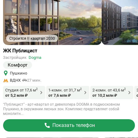
Строится II квартал 2030
Ссылка
ЖК Публицист
на
Застройщик
Dogma
объект
Комфорт
Пушкино
ВДНХ
27 мин.
2
2
2
Студия
от 17,6 м
1-комн.
от 31,7 м
2-комн.
от 43,6 м
от 5,2 млн ₽
от 7,6 млн ₽
от 10,2 млн ₽
“Публицист” - арт-квартал от девелопера DOGMA в подмосковном
Пушкино, в окружении лесных зон. Комплекс представляет собой
монолитн...
Показать телефон