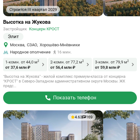
Строится III квартал 2029
Ссылка
Высотка на Жукова
на
Застройщик
Концерн КРОСТ
объект
Элит
Москва
,
СЗАО
,
Хорошёво-Мнёвники
Народное ополчение
16 мин.
2
2
2
1-комн.
от 44,0 м
2-комн.
от 77,2 м
3-комн.
от 79,9 м
от 37,6 млн ₽
от 56,4 млн ₽
от 59,8 млн ₽
“Высотка на Жукова” - жилой комплекс премиум-класса от концерна
“КРОСТ” в Северо-Западном административном округе Москвы. ЖК
предс...
Показать телефон
4.63
169