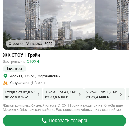
Строится IV квартал 2029
Ссылка
ЖК СТОУН Грэйн
на
Застройщик
СТОУН
объект
Бизнес
Москва
,
ЮЗАО
,
Обручевский
Калужская
3 мин.
2
2
2
Студия
от 32,0 м
1-комн.
от 41,7 м
2-комн.
от 60,8 м
от 22,8 млн ₽
от 27,5 млн ₽
от 39,4 млн ₽
Жилой комплекс бизнес+ класса СТОУН Грэйн находится на Юго-Западе
Москвы в Обручевском районе. Расположение вблизи двух станций ме...
Показать телефон