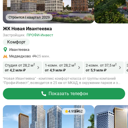
Строится I квартал 2029
Ссылка
ЖК Новая Ивантеевка
на
Застройщик
ПРОФИ-Инвест
объект
Комфорт
Ивантеевка
Медведково
25 мин.
2
2
2
Студия
от 28,2 м
1-комн.
от 28,2 м
2-комн.
от 37,5 м
от 4,2 млн ₽
от 4,9 млн ₽
от 5,9 млн ₽
“Новая Ивантеевка” - комплекс комфорт-класса от группы компаний
“Профи-Инвест”, возводится в 25 км от МКАД, в окружении парков и з...
Показать телефон
4.95
62