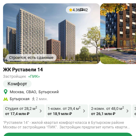
4.36
42
Строится, есть сданные
Ссылка
ЖК Руставели 14
на
Застройщик
«ПИК»
объект
Комфорт
Москва
,
СВАО
,
Бутырский
Бутырская
2 мин.
2
2
2
Студия
от 28,2 м
1-комн.
от 29,4 м
2-комн.
от 48,0 м
от 17,4 млн ₽
от 18,9 млн ₽
от 26,1 млн ₽
“Руставели 14” - жилой квартал комфорт-класса в Бутырском районе
Москвы от застройщика “ПИК”. Застройщик предлагает купить кварти...