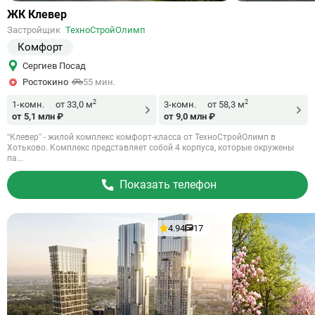
Ссылка
ЖК Клевер
на
Застройщик
ТехноСтройОлимп
объект
Комфорт
Сергиев Посад
Ростокино
55 мин.
2
2
1-комн.
от 33,0 м
3-комн.
от 58,3 м
от 5,1 млн ₽
от 9,0 млн ₽
“Клевер” - жилой комплекс комфорт-класса от ТехноСтройОлимп в
Хотьково. Комплекс представляет собой 4 корпуса, которые окружены
па...
Показать телефон
4.94
17