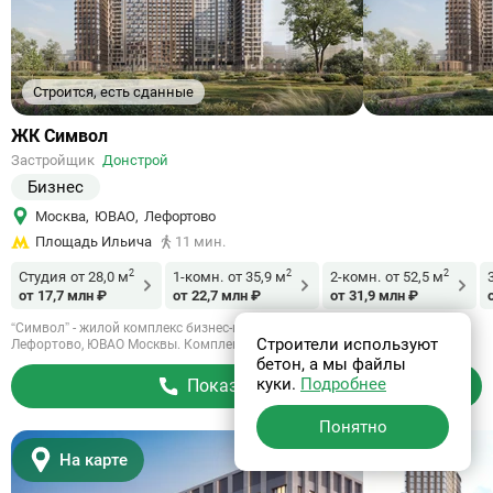
Строится, есть сданные
Ссылка
ЖК Символ
на
Застройщик
Донстрой
объект
Бизнес
Москва
,
ЮВАО
,
Лефортово
Площадь Ильича
11 мин.
2
2
2
Студия
от 28,0 м
1-комн.
от 35,9 м
2-комн.
от 52,5 м
от 17,7 млн ₽
от 22,7 млн ₽
от 31,9 млн ₽
“Символ” - жилой комплекс бизнес-класса от застройщика “Донстрой” в
Строители используют
Лефортово, ЮВАО Москвы. Комплекс представляет собой миниатюрой...
бетон, а мы файлы
куки.
Подробнее
Показать телефон
Понятно
4.98
95
На карте