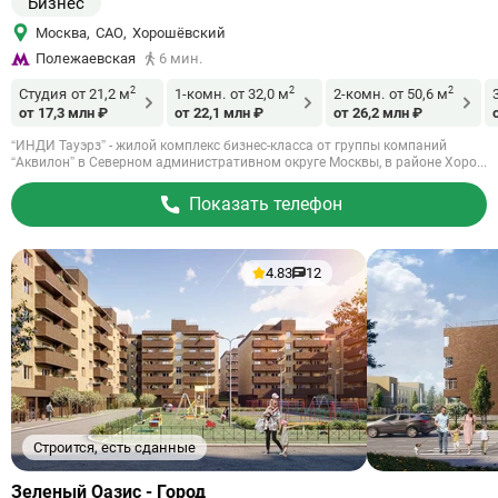
Бизнес
Москва
,
САО
,
Хорошёвский
Полежаевская
6 мин.
2
2
2
Студия
от 21,2 м
1-комн.
от 32,0 м
2-комн.
от 50,6 м
от 17,3 млн ₽
от 22,1 млн ₽
от 26,2 млн ₽
“ИНДИ Тауэрз” - жилой комплекс бизнес-класса от группы компаний
“Аквилон” в Северном административном округе Москвы, в районе Хоро...
Показать телефон
4.83
12
Строится, есть сданные
Ссылка
Зеленый Оазис - Город