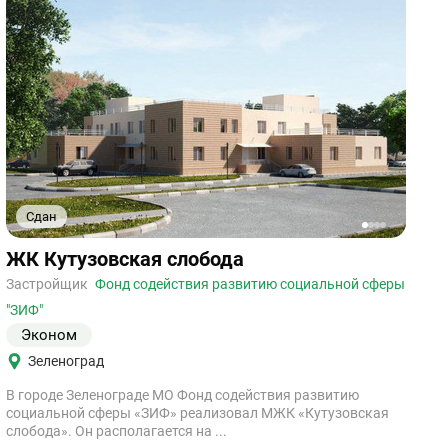
Сдан
1
2
3
4
Ссылка
ЖК Кутузовская слобода
на
объект
Застройщик
Фонд содействия развитию социальной сферы
"ЗИФ"
Эконом
Зеленоград
В городе Зеленограде МО Фонд содействия развитию
социальной сферы «ЗИФ» реализовал МЖК «Кутузовская
слобода». Он располагается на ...