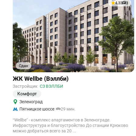
4.33
3
Сдан
1
2
Ссылка
ЖК Wellbe (Вэллби)
на
объект
Застройщик
СЗ ВЭЛЛБИ
Комфорт
Зеленоград
Пятницкое шоссе
29 мин.
“Wellbe” - комплекс апартаментов в Зеленограде.
Инфраструктура и благоустройство До станции Крюково
можно добраться всего за 20 ...