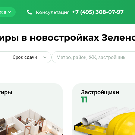
+7 (495) 308-07-97
Консультация
рад
иры в новостройках Зелен
Срок сдачи
₽
тиры
Застройщики
11
₽