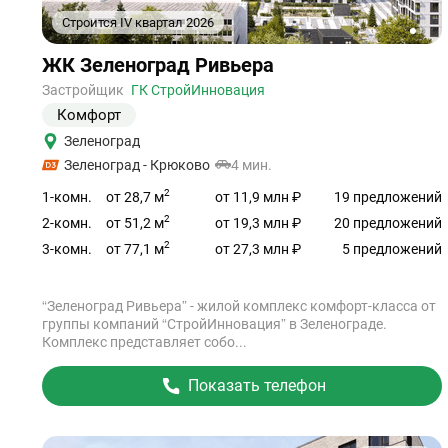
Строится IV квартал 2026
1
2
Ссылка
ЖК Зеленоград Ривьера
на
объект
Застройщик
ГК СтройИнновация
Комфорт
Зеленоград
Зеленоград - Крюково
4 мин.
2
от 28,7 м
1-комн.
от 11,9 млн ₽
19 предложений
2
от 51,2 м
2-комн.
от 19,3 млн ₽
20 предложений
2
от 77,1 м
3-комн.
от 27,3 млн ₽
5 предложений
“Зеленоград Ривьера” - жилой комплекс комфорт-класса от
группы компаний “СтройИнновация” в Зеленограде.
Комплекс представляет собо...
Показать телефон