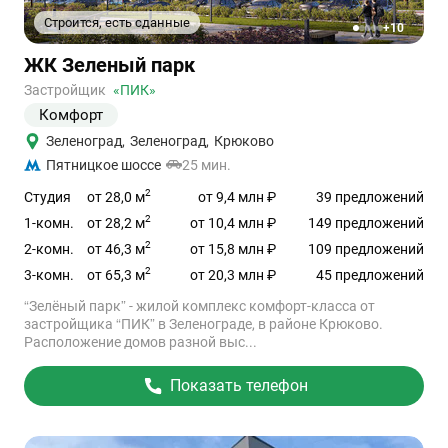
Строится, есть сданные
+10
1
2
3
4
5
Ссылка
ЖК Зеленый парк
на
объект
Застройщик
«ПИК»
Комфорт
Зеленоград
,
Зеленоград
,
Крюково
Пятницкое шоссе
25 мин.
2
от 28,0 м
Студия
от 9,4 млн ₽
39 предложений
2
от 28,2 м
1-комн.
от 10,4 млн ₽
149 предложений
2
от 46,3 м
2-комн.
от 15,8 млн ₽
109 предложений
2
от 65,3 м
3-комн.
от 20,3 млн ₽
45 предложений
“Зелёный парк” - жилой комплекс комфорт-класса от
застройщика “ПИК” в Зеленограде, в районе Крюково.
Расположение домов разной выс...
Показать телефон