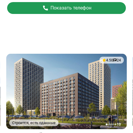
Показать телефон
4.50
24
Строится, есть сданные
+10
1
2
3
4
5