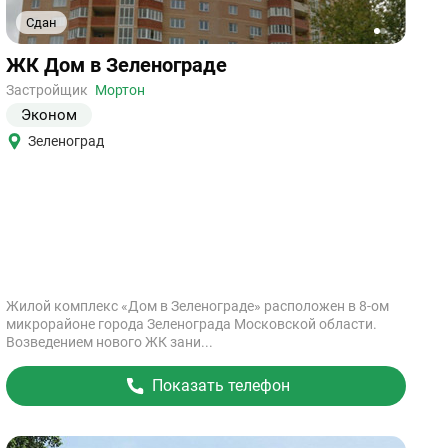
Сдан
1
2
Ссылка
ЖК Дом в Зеленограде
на
объект
Застройщик
Мортон
Эконом
Зеленоград
Жилой комплекс «Дом в Зеленограде» расположен в 8-ом
микрорайоне города Зеленограда Московской области.
Возведением нового ЖК зани...
Показать телефон