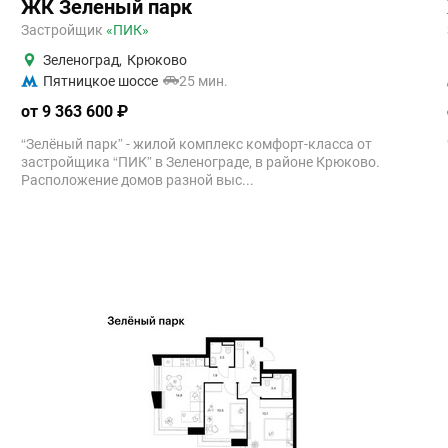
ЖК Зеленый парк
Застройщик
«ПИК»
Зеленоград
,
Крюково
Пятницкое шоссе
25 мин.
от 9 363 600 ₽
“Зелёный парк” - жилой комплекс комфорт-класса от
застройщика “ПИК” в Зеленограде, в районе Крюково.
Расположение домов разной выс...