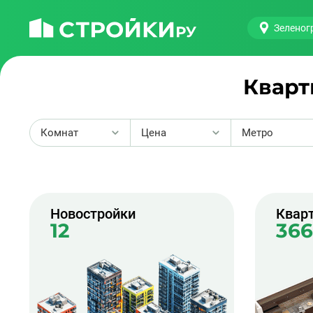
Зеленог
Кварт
Комнат
Цена
Метро
2
Новостройки
Квар
12
366