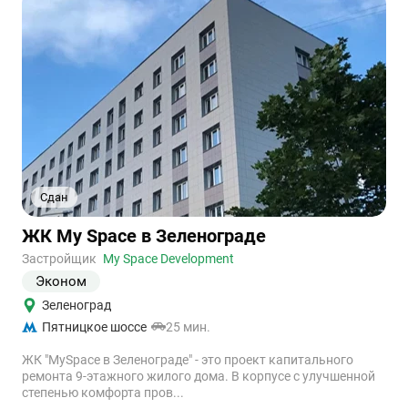
Сдан
Ссылка
ЖК My Space в Зеленограде
на
объект
Застройщик
My Space Development
Эконом
Зеленоград
Пятницкое шоссе
25 мин.
ЖК "MySpace в Зеленограде" - это проект капитального
ремонта 9-этажного жилого дома. В корпусе с улучшенной
степенью комфорта пров...