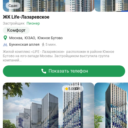
Сдан
Ссылка
ЖК Life-Лазаревское
на
Застройщик
Пионер
объект
Комфорт
Москва
,
ЮЗАО
,
Южное Бутово
Бунинская аллея
5 мин.
Жилой комплекс «LIFE - Лазаревское» расположен в районе Южное
Бутово на юго-западе Москвы. Застройщиком выступила группа
компаний...
Показать телефон
5.00
1