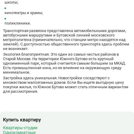
школы;
Битцевский парк
3
Борисово
3
кинотеатры и храмы;
Боровицкая
15
поликлиники.
Боровское шоссе
12
Транспортная развязка представлена автомобильными дорогами,
Ботанический сад
20
автобусными маршрутами и Бутовской линией московского
метрополитена (примечательно, что станции метро находятся над
Братиславская
12
землей). С доступностью общественного транспорта здесь проблем
Бульвар Адмирала Ушакова
5
не возникает.
Экология благоприятная. Это один из самых чистых районов в
Бульвар Дмитрия Донского
20
Старой Москве. На территории Южного Бутово есть крупный
Бульвар Рокоссовского
22
одноименный парк, который считается самым большим за МКАД.
Есть промышленная зона, но ее влияние на окружающую среду
Бунинская аллея
15
минимальное.
Бутырская
13
Застройка здесь уникальная. Новостройки соседствуют с
множеством малоэтажных домов. Если Вы ищете выгодную цену
покупки жилья, то Южное Бутово может стать отличным вариантом
В
Вавиловская
1
для рассмотрения.
Варшавская
2
ВДНХ
31
Верхние Лихоборы
18
Владыкино
15
Купить квартиру
Водный стадион
28
Квартиры-студии
Войковская
26
Однокомнатные