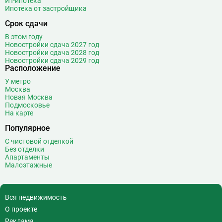
ИТ-ипотека
Достоевская
8
Ипотека от застройщика
Дубровка
14
Срок сдачи
Ж
В этом году
Жулебино
43
Новостройки сдача 2027 год
Новостройки сдача 2028 год
З
Зюзино
1
Новостройки сдача 2029 год
Зябликово
13
Расположение
У метро
И
Измайловская
14
Москва
Новая Москва
К
Калужская
26
Подмосковье
На карте
Кантемировская
12
Каховская
1
Популярное
Каширская
8
С чистовой отделкой
Без отделки
Киевская
24
Апартаменты
Китай-город
12
Малоэтажные
Кленовый бульвар
1
Кожуховская
7
Вся недвижимость
Коломенская
14
О проекте
Коммунарка
22
Реклама
Комсомольская
18