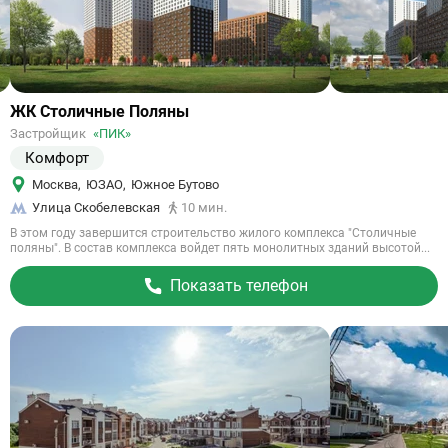
Ссылка
ЖК Столичные Поляны
на
Застройщик
«ПИК»
объект
Комфорт
Москва
,
ЮЗАО
,
Южное Бутово
Улица Скобелевская
10 мин.
В этом году завершится строительство жилого комплекса "Столичные
поляны". В состав комплекса войдет пять монолитных зданий высотой...
Показать телефон