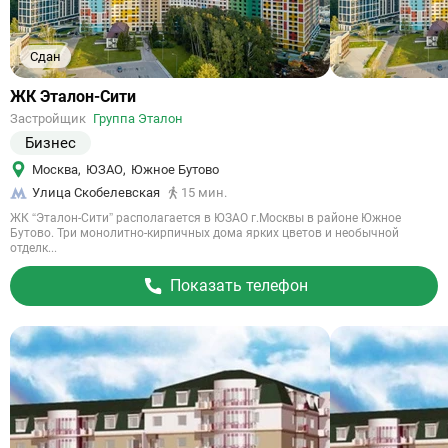
Сдан
Ссылка
ЖК Эталон-Сити
на
Застройщик
Группа Эталон
объект
Бизнес
Москва
,
ЮЗАО
,
Южное Бутово
Улица Скобелевская
15 мин.
ЖК “Эталон-Сити” располагается в ЮЗАО г.Москвы в районе Южное
Бутово. Три монолитно-кирпичных дома ярких цветов и необычной
отделк...
Показать телефон