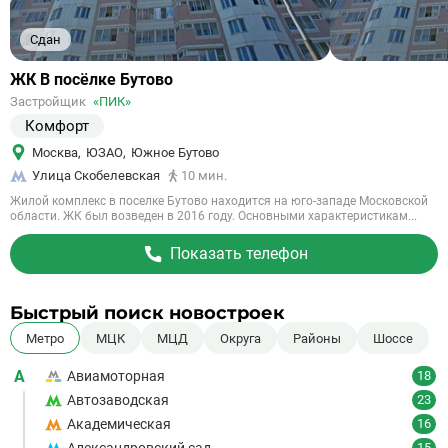
Сдан
Ссылка
ЖК В посёлке Бутово
на
Застройщик
«ПИК»
объект
Комфорт
Москва
,
ЮЗАО
,
Южное Бутово
Улица Скобелевская
10 мин.
Жилой комплекс в поселке Бутово находится на юго-западе Московской
области. ЖК был возведен в 2016 году. Основными характеристикам...
Показать телефон
Быстрый поиск новостроек
Метро
МЦК
МЦД
Округа
Районы
Шоссе
А
Авиамоторная
18
Автозаводская
23
Академическая
16
15