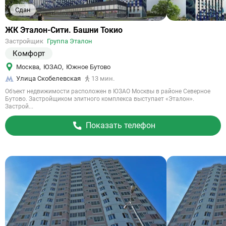
Сдан
Ссылка
ЖК Эталон-Сити. Башни Токио
на
Застройщик
Группа Эталон
объект
Комфорт
Москва
,
ЮЗАО
,
Южное Бутово
Улица Скобелевская
13 мин.
Объект недвижимости расположен в ЮЗАО Москвы в районе Северное
Бутово. Застройщиком элитного комплекса выступает «Эталон».
Застрой...
Показать телефон