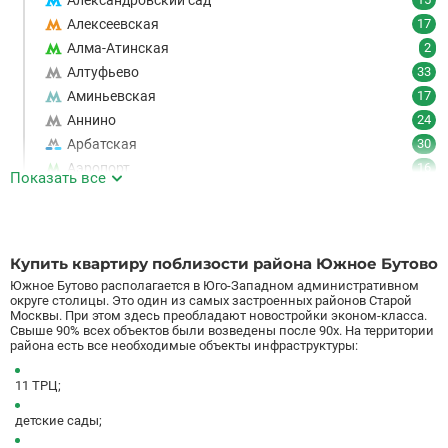
Александровский сад
Алексеевская
17
Алма-Атинская
2
Алтуфьево
33
Аминьевская
17
Аннино
24
Арбатская
30
Аэропорт
16
Показать все
Аэропорт Внуково
7
Б
Бабушкинская
49
Багратионовская
16
Купить квартиру поблизости района Южное Бутово
Баррикадная
21
Южное Бутово располагается в Юго-Западном административном
Бауманская
25
округе столицы. Это один из самых застроенных районов Старой
Москвы. При этом здесь преобладают новостройки
эконом-класса
.
Беговая
11
Свыше 90% всех объектов были возведены после 90х. На территории
района есть все необходимые объекты инфраструктуры:
Беломорская
24
Белорусская
23
11 ТРЦ;
Беляево
11
Бибирево
19
детские сады;
Библиотека имени Ленина
14