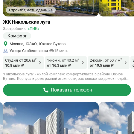
Строится, есть сданные
Ссылка
ЖК Никольские луга
на
Застройщик
«ПИК»
объект
Комфорт
Москва
,
ЮЗАО
,
Южное Бутово
Улица Скобелевская
15 мин.
2
2
2
Студия
от 20,6 м
1-комн.
от 40,2 м
2-комн.
от 50,7 м
10,8 млн ₽
от 16,3 млн ₽
от 19,5 млн ₽
“Никольские луга” - жилой комплекс комфорт-класса в районе Южное
Бутово. Корпуса в доме разной этажности, расположение домов подоб...
Показать телефон