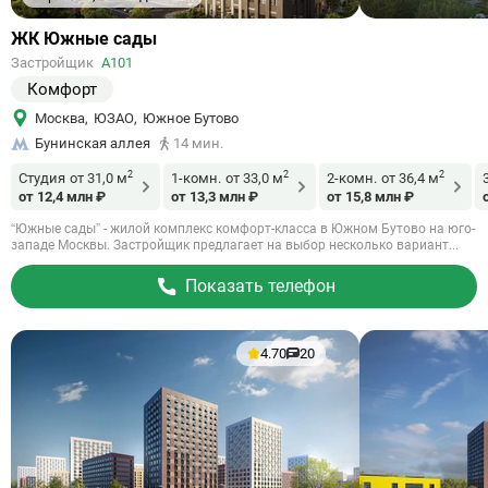
Ссылка
ЖК Южные сады
на
Застройщик
А101
объект
Комфорт
Москва
,
ЮЗАО
,
Южное Бутово
Бунинская аллея
14 мин.
2
2
2
Студия
от 31,0 м
1-комн.
от 33,0 м
2-комн.
от 36,4 м
от 12,4 млн ₽
от 13,3 млн ₽
от 15,8 млн ₽
“Южные сады” - жилой комплекс комфорт-класса в Южном Бутово на юго-
западе Москвы. Застройщик предлагает на выбор несколько вариант...
Показать телефон
4.70
20