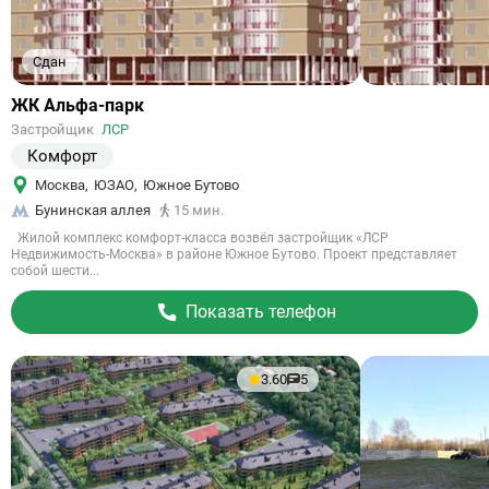
Сдан
Ссылка
ЖК Альфа-парк
на
Застройщик
ЛСР
объект
Комфорт
Москва
,
ЮЗАО
,
Южное Бутово
Бунинская аллея
15 мин.
Жилой комплекс комфорт-класса возвёл застройщик «ЛСР
Недвижимость-Москва» в районе Южное Бутово. Проект представляет
собой шести...
Показать телефон
3.60
5