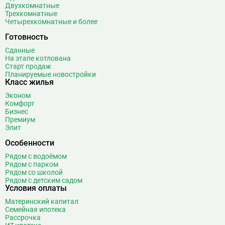
Двухкомнатные
Волгоградский проспект
11
Трехкомнатные
Волжская
12
Четырехкомнатные и более
Волоколамская
28
Готовность
Волхонка
0
Сданные
Воробьёвы горы
10
На этапе котлована
Старт продаж
Воронцовская
6
Планируемые новостройки
Выставочная
16
Класс жилья
Выставочный центр
17
Эконом
Выхино
20
Комфорт
Бизнес
Г
Премиум
Генерала Тюленева
0
Элит
Говорово
14
Особенности
Д
Давыдково
14
Рядом с водоёмом
Деловой центр
26
Рядом с парком
Рядом со школой
Динамо
20
Рядом с детским садом
Дмитровская
16
Условия оплаты
Добрынинская
17
Материнский капитал
Домодедовская
37
Семейная ипотека
Рассрочка
Дорогомиловская
0