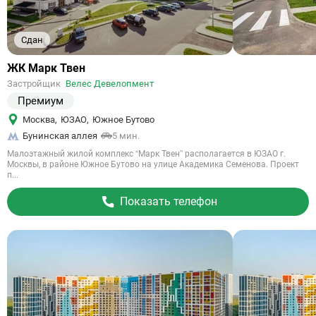
Сдан
Ссылка
ЖК Марк Твен
на
Застройщик
Велес Девелопмент
объект
Премиум
Москва
,
ЮЗАО
,
Южное Бутово
Бунинская аллея
5 мин.
Малоэтажный жилой комплекс “Марк Твен” располагается в ЮЗАО г.
Москвы, в районе Южное Бутово на улице Академика Семенова. Проект
п...
Показать телефон