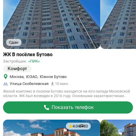
Сдан
Ссылка
ЖК В посёлке Бутово
на
Застройщик
«ПИК»
объект
Комфорт
Москва
,
ЮЗАО
,
Южное Бутово
Улица Скобелевская
10 мин.
Жилой комплекс в поселке Бутово находится на юго-западе Московской
области. ЖК был возведен в 2016 году. Основными характеристикам...
Показать телефон
4.04
83