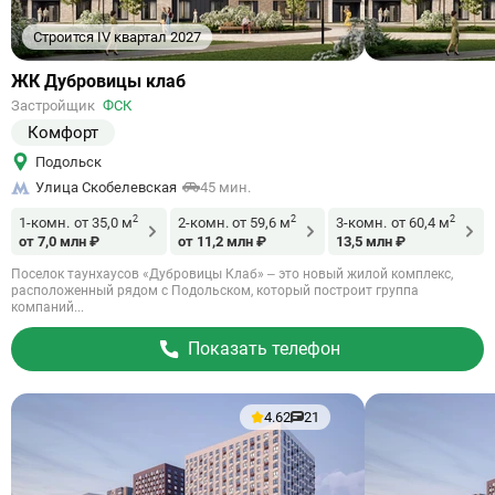
Строится IV квартал 2027
Ссылка
ЖК Дубровицы клаб
на
Застройщик
ФСК
объект
Комфорт
Подольск
Улица Скобелевская
45 мин.
2
2
2
1-комн.
от 35,0 м
2-комн.
от 59,6 м
3-комн.
от 60,4 м
от 7,0 млн ₽
от 11,2 млн ₽
13,5 млн ₽
Поселок таунхаусов «Дубровицы Клаб» – это новый жилой комплекс,
расположенный рядом с Подольском, который построит группа
компаний...
Показать телефон
4.62
21