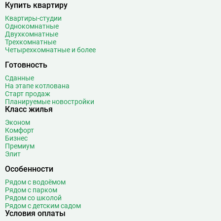
Владыкино
15
Купить квартиру
Водный стадион
28
Квартиры-студии
Однокомнатные
Войковская
26
Двухкомнатные
Волгоградский проспект
11
Трехкомнатные
Четырехкомнатные и более
Волжская
12
Волоколамская
28
Готовность
Волхонка
0
Сданные
На этапе котлована
Воробьёвы горы
10
Старт продаж
Воронцовская
6
Планируемые новостройки
Класс жилья
Выставочная
16
Выставочный центр
17
Эконом
Комфорт
Выхино
20
Бизнес
Премиум
Г
Генерала Тюленева
0
Элит
Говорово
14
Особенности
Д
Давыдково
14
Рядом с водоёмом
Рядом с парком
Деловой центр
26
Рядом со школой
Динамо
20
Рядом с детским садом
Условия оплаты
Дмитровская
16