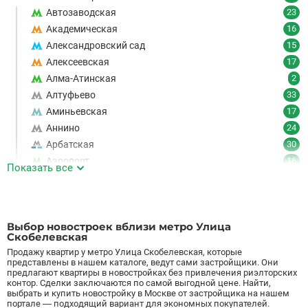
Автозаводская
23
Академическая
16
Александровский сад
15
Алексеевская
17
Алма-Атинская
2
Алтуфьево
33
Аминьевская
17
Аннино
24
Арбатская
30
Аэропорт
16
Показать все
Аэропорт Внуково
7
Б
Бабушкинская
49
Багратионовская
16
Выбор новостроек вблизи метро Улица
Баррикадная
21
Скобелевская
Бауманская
25
Продажу квартир у метро Улица Скобелевская, которые
представлены в нашем каталоге, ведут сами застройщики. Они
Беговая
11
предлагают квартиры в новостройках без привлечения риэлторских
контор. Сделки заключаются по самой выгодной цене. Найти,
Беломорская
24
выбрать и купить новостройку в Москве от застройщика на нашем
Белорусская
23
портале — подходящий вариант для экономных покупателей.