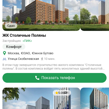
Сдан
Ссылка
ЖК Столичные Поляны
на
Застройщик
«ПИК»
объект
Комфорт
Москва
,
ЮЗАО
,
Южное Бутово
Улица Скобелевская
10 мин.
В этом году завершится строительство жилого комплекса "Столичные
поляны". В состав комплекса войдет пять монолитных зданий высотой...
Показать телефон
5.00
1