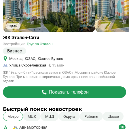
Сдан
Ссылка
ЖК Эталон-Сити
на
Застройщик
Группа Эталон
объект
Бизнес
Москва
,
ЮЗАО
,
Южное Бутово
Улица Скобелевская
15 мин.
ЖК “Эталон-Сити” располагается в ЮЗАО г.Москвы в районе Южное
Бутово. Три монолитно-кирпичных дома ярких цветов и необычной
отделк...
Показать телефон
Быстрый поиск новостроек
Метро
МЦК
МЦД
Округа
Районы
Шоссе
А
Авиамоторная
18