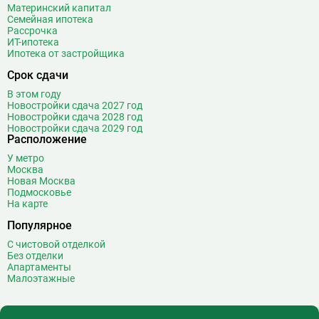
Добрынинская
17
Материнский капитал
Семейная ипотека
Домодедовская
37
Рассрочка
Дорогомиловская
0
ИТ-ипотека
Ипотека от застройщика
Достоевская
8
Срок сдачи
Дубровка
14
В этом году
Ж
Жулебино
43
Новостройки сдача 2027 год
Новостройки сдача 2028 год
З
Зюзино
1
Новостройки сдача 2029 год
Расположение
Зябликово
13
У метро
И
Измайловская
14
Москва
Новая Москва
Подмосковье
К
Калужская
26
На карте
Кантемировская
12
Популярное
Каховская
1
С чистовой отделкой
Каширская
8
Без отделки
Киевская
24
Апартаменты
Малоэтажные
Китай-город
12
Кленовый бульвар
1
Кожуховская
7