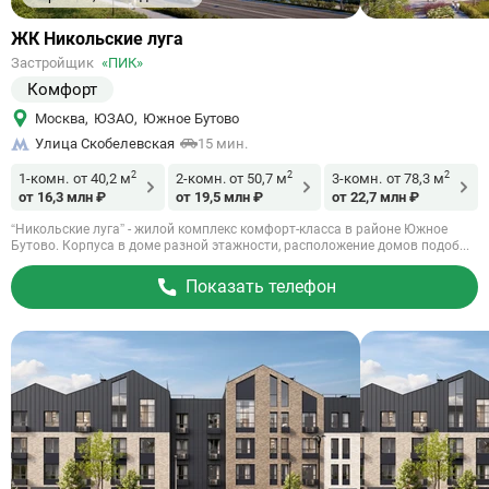
Ссылка
ЖК Никольские луга
на
Застройщик
«ПИК»
объект
Комфорт
Москва
,
ЮЗАО
,
Южное Бутово
Улица Скобелевская
15 мин.
2
2
2
1-комн.
от 40,2 м
2-комн.
от 50,7 м
3-комн.
от 78,3 м
от 16,3 млн ₽
от 19,5 млн ₽
от 22,7 млн ₽
“Никольские луга” - жилой комплекс комфорт-класса в районе Южное
Бутово. Корпуса в доме разной этажности, расположение домов подоб...
Показать телефон