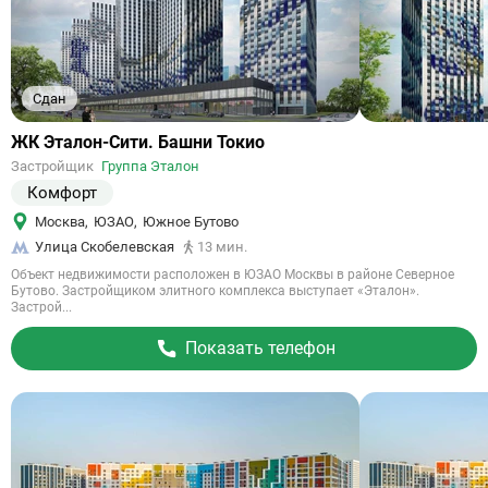
Сдан
Ссылка
ЖК Эталон-Сити. Башни Токио
на
Застройщик
Группа Эталон
объект
Комфорт
Москва
,
ЮЗАО
,
Южное Бутово
Улица Скобелевская
13 мин.
Объект недвижимости расположен в ЮЗАО Москвы в районе Северное
Бутово. Застройщиком элитного комплекса выступает «Эталон».
Застрой...
Показать телефон