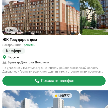
Сдан
Ссылка
ЖК Государев дом
на
Застройщик
Гранель
объект
Комфорт
Видное
Бульвар Дмитрия Донского
На удалении 7 км от МКАД, в Ленинском районе Московской области,
Девелопер «Гранель» реализует один из своих строительных проектов...
Показать телефон
4.08
77