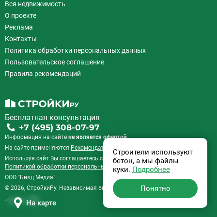
Вся недвижимость
Коломенская
14
О проекте
Коммунарка
22
Реклама
Комсомольская
18
Контакты
Коньково
11
Политика обработки персональных данных
Корниловская
2
Пользовательское соглашение
Косино
16
Правила рекомендаций
Котельники
49
Красногвардейская
11
Краснопресненская
21
Красносельская
19
Бесплатная консультация
Красные ворота
10
+7 (495) 308-07-97
Крестьянская застава
10
Информация на сайте
не является офертой.
Кропоткинская
39
На сайте применяются
Рекомендательные технологии
.
Строители используют
Используя сайт Вы соглашаетесь с
Крылатское
Пользовательским соглашением
и
22
бетон, а мы файлы
Политикой обработки персональных данных
.
куки.
Подробнее
Кузнецкий Мост
8
ООО “Билд Медиа”
Кузьминки
11
Понятно
© 2026, СтройкиРу. Независимая витрина недвижимости России.
Кунцевская
55
На карте
Курская
17
14