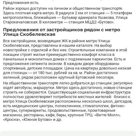
Предложения есть.
Беляево
11
Район хорошо доступен на личном и общественном транспорте.
Бибирево
19
Здесь плотная карта метро. В радиусе 2 км от станции — 5 платформ
метрополитена, ближайшие — Бульвар адмирала Ушакова, Улица
Библиотека имени Ленина
14
Старокачаловская. В километре — станция МЦД2 «Бутово».
Битцевский парк
3
Предложения от застройщиков рядом с метро
Борисово
3
Улица Скобелевская
Боровицкая
15
Все застройщики, возводящие ЖК в районе метро Улица
Скобелевская, представлены в нашем каталоге. На выбор
Боровское шоссе
12
новостройки с отделкой и без нее. Строительные компании в этой
локации строят жилье преимущественно комфорт класса в
Ботанический сад
20
панельных и монолитных домах с подземным паркингом. Есть и
Братиславская
12
предложения сегмента эконом. В каждом дворе оборудованы
спортивные, детские площадки. Цена на квартиры довольно низкая
Бульвар Адмирала Ушакова
5
для столицы — от 180 тыс. рублей за кв. м. Район достаточно
Бульвар Дмитрия Донского
20
зеленый, рядом расположен крупный Бутовский лесопарк.
На общественном транспорте легко добраться до станции: регулярно
Бульвар Рокоссовского
22
ходят автобусы, маршрутки. Метро здесь достаточно, новые станции
Бунинская аллея
15
строить не собираются. Существующая социальная инфраструктура
полностью удовлетворяет потребности местных жителей: близко к
Бутырская
13
метро Улица Скобелевская расположены несколько школ, детсадов,
есть медицинские центры, поликлиники, стоматологии, фитнес-
В
Вавиловская
1
центры, супермаркеты, продовольственные, промтоварные
магазины, рестораны, кафе, бары, крупные ТРЦ: «Витте Молл»,
Варшавская
2
«Кросна», «Южное Бутово» и др.
ВДНХ
31
Верхние Лихоборы
18