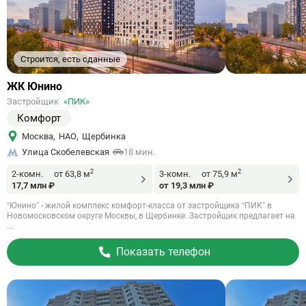
Строится, есть сданные
Ссылка
ЖК Юнино
на
Застройщик
«ПИК»
объект
Комфорт
Москва
,
НАО
,
Щербинка
Улица Скобелевская
18 мин.
2
2
2-комн.
от 63,8 м
3-комн.
от 75,9 м
17,7 млн ₽
от 19,3 млн ₽
“Юнино” - жилой комплекс комфорт-класса от застройщика “ПИК” в
Новомосковском округе Москвы, в Щербинке. Застройщик предлагает на
...
Показать телефон