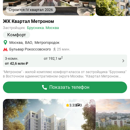
Строится IV квартал 2026
Ссылка
ЖК Квартал Метроном
на
Застройщик
Брусника. Москва
объект
Комфорт
Москва
,
ВАО
,
Метрогородок
Бульвар Рокоссовского
25 мин.
2
3-комн.
от 192,1 м
от 42,6 млн ₽
“Метроном” - жилой комплекс комфорт-класса от застройщика “Брусника”
в Восточном административном округе Москвы. “Квартал Метроном...
Показать телефон
3.33
3