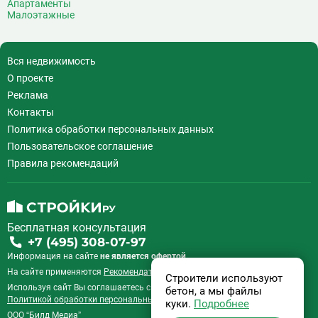
Апартаменты
Кожуховская
7
Малоэтажные
Коломенская
14
Коммунарка
22
Вся недвижимость
Комсомольская
18
О проекте
Коньково
11
Реклама
Корниловская
2
Контакты
Косино
16
Политика обработки персональных данных
Котельники
49
Пользовательское соглашение
Красногвардейская
11
Правила рекомендаций
Краснопресненская
21
Красносельская
19
Красные ворота
10
Крестьянская застава
10
Бесплатная консультация
Кропоткинская
39
+7 (495) 308-07-97
Крылатское
22
Информация на сайте
не является офертой.
Кузнецкий Мост
8
На сайте применяются
Рекомендательные технологии
.
Строители используют
Кузьминки
11
Используя сайт Вы соглашаетесь с
Пользовательским соглашением
и
бетон, а мы файлы
Политикой обработки персональных данных
.
Кунцевская
55
куки.
Подробнее
ООО “Билд Медиа”
17