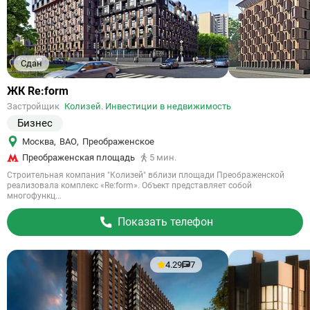
Сдан
Ссылка
ЖК Re:form
на
Застройщик
Колизей. Инвестиции в недвижимость
объект
Бизнес
Москва
,
ВАО
,
Преображенское
Преображенская площадь
5 мин.
Строительная компания "Колизей" вблизи площади Преображенской
реализовала комплекс «Re:form». Объект представляет собой
многофункц...
Показать телефон
4.29
7