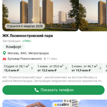
Строится II квартал 2028
Ссылка
ЖК Лосиноостровский парк
на
Застройщик
«ПИК»
объект
Комфорт
Москва
,
ВАО
,
Метрогородок
Бульвар Рокоссовского
11 мин.
2
2
2
Студия
от 28,1 м
1-комн.
от 29,0 м
2-комн.
от 46,7 м
15,4 млн ₽
от 15,5 млн ₽
от 19,9 млн ₽
ЖК “Лосиноостровский парк” - жилой комплекс на востоке Москвы, в
районе Метрогородок. Застройщик предлагает несколько вариантов пл...
Показать телефон
4.64
59