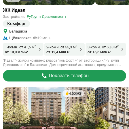
Ссылка
ЖК Идеал
на
Застройщик
РуГрупп Девелопмент
объект
Комфорт
Балашиха
Щёлковская
19 мин.
2
2
2
1-комн.
от 41,5 м
2-комн.
от 55,3 м
3-комн.
от 63,8 м
от 10,0 млн ₽
от 12,4 млн ₽
от 15,6 млн ₽
“Идеал” - жилой комплекс класса “комфорт +” от застройщик “РуГрупп
Девелопмент” в Балашихе. Дом переменной этажности, предусмотре...
Показать телефон
4.50
2