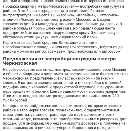
данные о квартирах в новостройках только в интересах инвесторов.
Белорусская
23
Продажа квартир у метро Черкизовская — востребованная услуга в
Беляево
11
районе. В этой части города развита социально–бытовая
инфраструктура: имеются ТЦ «Авоська», «Копейка», «Пятерочка»,
Бибирево
19
стадион «Локомотив», кинотеатр имени Моссовета, Дворец
творчества детей и молодежи, поликлиники, больницы, аптеки. В
Библиотека имени Ленина
14
районе большая промышленная зона, но подавляющая часть
Битцевский парк
3
предприятий не загрязняет окружающую среду. Экологическую
обстановку столицы улучшает «Черкизовский парк».
Борисово
3
Карта метро в районе средняя. Ближайшие станции —
Боровицкая
15
Преображенская площадь и Бульвар Рокоссовского. Добраться до
района можно на метро, трамваем, троллейбусом или автобусом.
Боровское шоссе
12
Предложения от застройщиков рядом с метро
Ботанический сад
20
Черкизовская
Братиславская
12
На сайте собраны все выгодные предложения девелоперов Москвы
Бульвар Адмирала Ушакова
5
и области. Квартиры и апартаменты, расположенные близко к метро
Черкизовская, представлены в классах «эконом», «бизнес» и
Бульвар Дмитрия Донского
20
«люкс». В каталоге сервиса можно найти новостройки с отделкой
под «финиш», с черновой и предчистовой отделкой, с внутренними
Бульвар Рокоссовского
22
перегородками и без них. Цена недвижимости в районе умеренная.
Бунинская аллея
15
Стоимость квадратного метра недвижимости начинается от 210
тысяч рублей.
Бутырская
13
На портале вы найдете все жилые комплексы, которые строятся в
районе метро Черкизовская, познакомитесь с характеристиками
В
Вавиловская
1
строительства, узнаете о транспортной насыщенности, новых
Варшавская
2
станциях метро, возможности приобретения жилья в рассрочку, дате
продаж. Вся информация о недвижимости достоверна, получена из
ВДНХ
31
независимых источников, регулярно обновляется и находится в