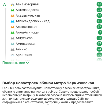
А
Авиамоторная
18
Автозаводская
23
Академическая
16
Александровский сад
15
Алексеевская
17
Алма-Атинская
2
Алтуфьево
33
Аминьевская
17
Аннино
24
Арбатская
30
Аэропорт
16
Показать все
Аэропорт Внуково
7
Б
Бабушкинская
49
Багратионовская
16
Выбор новостроек вблизи метро Черкизовская
Баррикадная
21
Если вы собираетесь купить новостройку в Москве от застройщика,
Бауманская
25
обратите внимание на портал stroiki.ru. Сервис представляет собой
независимую витрину, в которой собрана информация о строящихся
Беговая
11
жилых комплексах ведущих девелоперов столицы. Сайт не
сотрудничает с агентствами, застройщиками и предоставляет
Беломорская
24