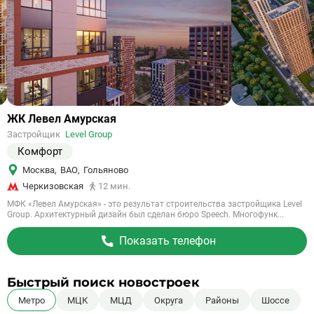
Ссылка
ЖК Левел Амурская
на
Застройщик
Level Group
объект
Комфорт
Москва
,
ВАО
,
Гольяново
Черкизовская
12 мин.
МФК «Левел Амурская» - это результат строительства застройщика Level
Group. Архитектурный дизайн был сделан бюро Speech. Многофунк...
Показать телефон
Быстрый поиск новостроек
Метро
МЦК
МЦД
Округа
Районы
Шоссе