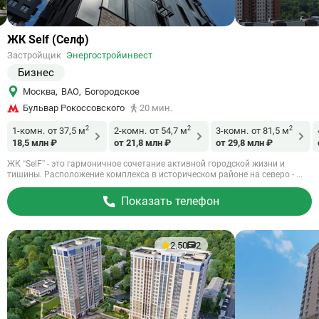
Ссылка
ЖК Self (Селф)
на
Застройщик
Энергостройинвест
объект
Бизнес
Москва
,
ВАО
,
Богородское
Бульвар Рокоссовского
20 мин.
2
2
2
1-комн.
от 37,5 м
2-комн.
от 54,7 м
3-комн.
от 81,5 м
18,5 млн ₽
от 21,8 млн ₽
от 29,8 млн ₽
ЖК “SelF” - это гармоничное сочетание активной городской жизни и
тишины. Расположение комплекса в историческом районе на северо - ...
Показать телефон
2.50
2