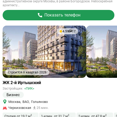
административном округе Москвы, в районе Богородское. Небоскребная
архитекту...
Показать телефон
4.59
17
Строится II квартал 2028
Ссылка
ЖК 2-й Иртышский
на
Застройщик
«ПИК»
объект
Бизнес
Москва
,
ВАО
,
Гольяново
Черкизовская
25 мин.
2
2
2
Студия
от 19,2 м
1-комн.
от 31,7 м
2-комн.
от 47,8 м