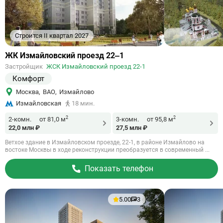
Строится II квартал 2027
Ссылка
ЖК Измайловский проезд 22–1
на
Застройщик
ЖСК Измайловский проезд 22-1
объект
Комфорт
Москва
,
ВАО
,
Измайлово
Измайловская
18 мин.
2
2
2-комн.
от 81,0 м
3-комн.
от 95,8 м
22,0 млн ₽
27,5 млн ₽
Ветхое здание в Измайловском проезде, 22-1, в районе Измайлово на
востоке Москвы в ходе реконструкции преобразуется в современный ...
Показать телефон
5.00
3