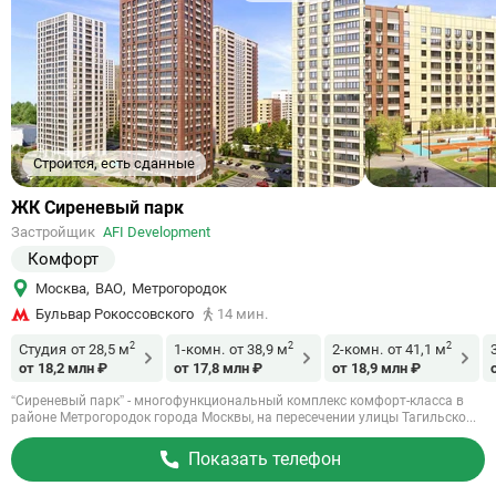
Строится, есть сданные
Ссылка
ЖК Сиреневый парк
на
Застройщик
AFI Development
объект
Комфорт
Москва
,
ВАО
,
Метрогородок
Бульвар Рокоссовского
14 мин.
2
2
2
Студия
от 28,5 м
1-комн.
от 38,9 м
2-комн.
от 41,1 м
от 18,2 млн ₽
от 17,8 млн ₽
от 18,9 млн ₽
“Сиреневый парк” - многофункциональный комплекс комфорт-класса в
районе Метрогородок города Москвы, на пересечении улицы Тагильско...
Показать телефон