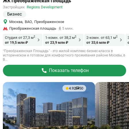
Ссылка
ЖК Преображенская Площадь
на
Застройщик
Regions Development
объект
Бизнес
Москва
,
ВАО
,
Преображенское
Преображенская площадь
5 мин.
2
2
2
Студия
от 27,3 м
1-комн.
от 38,2 м
2-комн.
от 63,1 м
от 19,5 млн ₽
от 23,9 млн ₽
от 33,6 млн ₽
“Преображенская Площадь” - это жилой комплекс бизнес-класса в
историческом и готовом для комфортного проживания районе Москвы, в
В...
Показать телефон
4.92
50