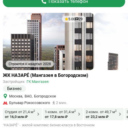
Показать телефон
5.00
29
Строится II квартал 2028
Ссылка
ЖК НАЗАРÉ (Мангазея в Богородском)
на
Застройщик
ГК Мангазея
объект
Бизнес
Москва
,
ВАО
,
Богородское
Бульвар Рокоссовского
2 мин.
2
2
2
Студия
от 21,4 м
1-комн.
от 31,4 м
2-комн.
от 49,7 м
от 16,0 млн ₽
от 17,8 млн ₽
от 23,2 млн ₽
“НАЗАРÉ” - жилой комплекс бизнес-класса в Восточном