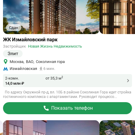
Сдан
Ссылка
ЖК Измайловский парк
на
Застройщик
Новая Жизнь Недвижимость
объект
Элит
Москва
,
ВАО
,
Соколиная гора
Измайловская
6 мин.
2
2-комн.
от 35,3 м
14,0 млн ₽
По адресу Окружной пр-д, вл. 10Б в районе Соколиная Гора идет стройка
гостиничного комплекса с апартаментами. Руководит процессо...
Показать телефон