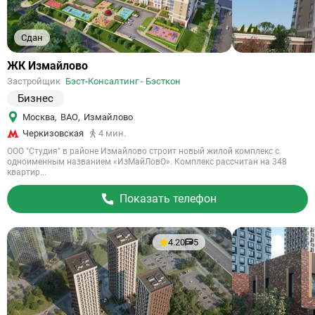
Сдан
Ссылка
ЖК Измайлово
на
Застройщик
Бэст-Консалтинг - Бэсткон
объект
Бизнес
Москва
,
ВАО
,
Измайлово
Черкизовская
4 мин.
ООО "Студия" в районе Измайлово строит новый жилой комплекс с
одноименным названием «ИзМайЛовО». Комплекс рассчитан на 348
квартир...
Показать телефон
4.20
5