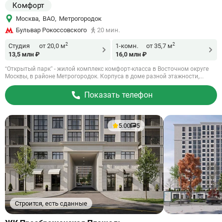
Комфорт
Москва
,
ВАО
,
Метрогородок
Бульвар Рокоссовского
20 мин.
2
2
Студия
от 20,0 м
1-комн.
от 35,7 м
13,5 млн ₽
16,0 млн ₽
“Открытый парк” - жилой комплекс комфорт-класса в Восточном округе
Москвы, в районе Метрогородок. Корпуса в доме разной этажности,...
Показать телефон
5.00
5
Строится, есть сданные