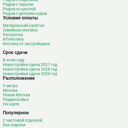
Дмитровская
16
Рядом с парком
Рядом со школой
Добрынинская
17
Рядом с детским садом
Домодедовская
37
Условия оплаты
Дорогомиловская
0
Материнский капитал
Семейная ипотека
Достоевская
8
Рассрочка
Дубровка
14
ИТ-ипотека
Ипотека от застройщика
Ж
Жулебино
43
Срок сдачи
З
Зюзино
1
В этом году
Зябликово
13
Новостройки сдача 2027 год
Новостройки сдача 2028 год
Новостройки сдача 2029 год
И
Измайловская
14
Расположение
К
Калужская
26
У метро
Москва
Кантемировская
12
Новая Москва
Каховская
1
Подмосковье
На карте
Каширская
8
Киевская
24
Популярное
Китай-город
12
С чистовой отделкой
Без отделки
Кленовый бульвар
1