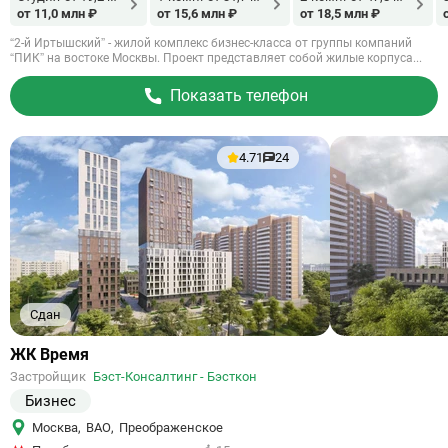
от 11,0 млн ₽
от 15,6 млн ₽
от 18,5 млн ₽
“2-й Иртышский” - жилой комплекс бизнес-класса от группы компаний
“ПИК” на востоке Москвы. Проект представляет собой жилые корпуса...
Показать телефон
4.71
24
Сдан
Ссылка
ЖК Время
на
Застройщик
Бэст-Консалтинг - Бэсткон
объект
Бизнес
Москва
,
ВАО
,
Преображенское