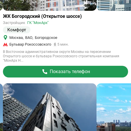
Ссылка
ЖК Богородский (Открытое шоссе)
на
Застройщик
ГК "МонАрх"
объект
Комфорт
Москва
,
ВАО
,
Богородское
Бульвар Рокоссовского
5 мин.
В Восточном административном округе Москвы на пересечении
Открытого шоссе и бульвара Рокоссовского строительная компания
"МонАрх Н...
Показать телефон