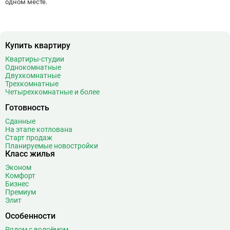
одном месте.
Верхние Лихоборы
18
Владыкино
15
Водный стадион
28
Войковская
26
Купить квартиру
Волгоградский проспект
11
Квартиры-студии
Волжская
12
Однокомнатные
Двухкомнатные
Волоколамская
28
Трехкомнатные
Волхонка
0
Четырехкомнатные и более
Воробьёвы горы
10
Готовность
Воронцовская
6
Сданные
Выставочная
16
На этапе котлована
Старт продаж
Выставочный центр
17
Планируемые новостройки
Выхино
20
Класс жилья
Эконом
Г
Генерала Тюленева
0
Комфорт
Говорово
14
Бизнес
Премиум
Д
Давыдково
14
Элит
Деловой центр
26
Особенности
Динамо
20
Рядом с водоёмом