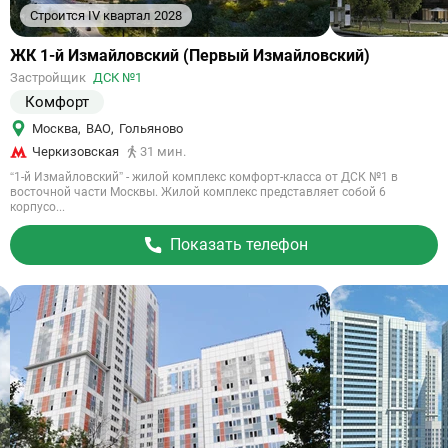
Строится IV квартал 2028
Ссылка
ЖК 1-й Измайловский (Первый Измайловский)
на
Застройщик
ДСК №1
объект
Комфорт
Москва
,
ВАО
,
Гольяново
Черкизовская
31 мин.
“1-й Измайловский” - жилой комплекс комфорт-класса от ДСК №1 в
восточной части Москвы. Жилой комплекс представляет собой 6
корпусо...
Показать телефон