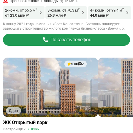
Преображенская площадь
15 мин.
2
2
2
2-комн.
от 56,5 м
3-комн.
от 70,3 м
4+ комн.
от 99,4 м
от 23,0 млн ₽
26,3 млн ₽
44,0 млн ₽
К концу 2021 года компания «Бэст-Консалтинг - Бэсткон» планирует
завершить строительство жилого комплекса бизнес-класса «Время», р...
Показать телефон
5.00
2
Сдан
Ссылка
ЖК Открытый парк
на
Застройщик
«ПИК»
объект