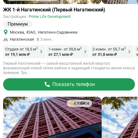
Ссылка
ЖК 1-й Нагатинский (Первый Нагатинский)
на
Застройщик
Prime Life Development
объект
Премиум
Москва
,
ЮАО
,
Нагатино-Садовники
Нагатинская
3 мин.
2
2
2
Студия
от 18,5 м
1-комн.
от 39,8 м
2-комн.
от 55,7 м
от 19,1 млн ₽
от 27,1 млн ₽
от 31,8 млн ₽
Первый Нагатинский — самый масштабный жилой квартал,
формирующий новый облик района и задающий стандарты жизни класса
премиум. Тра...
Показать телефон
4.93
14