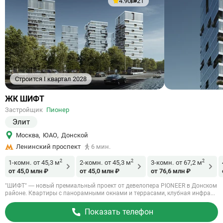
4.90
21
Строится I квартал 2028
Ссылка
ЖК ШИФТ
на
Застройщик
Пионер
объект
Элит
Москва
,
ЮАО
,
Донской
Ленинский проспект
6 мин.
2
2
2
1-комн.
от 45,3 м
2-комн.
от 45,3 м
3-комн.
от 67,2 м
от 45,0 млн ₽
от 45,0 млн ₽
от 76,6 млн ₽
"ШИФТ" — новый премиальный проект от девелопера PIONEER в Донском
районе. Квартиры с панорамными окнами и террасами, клубная инфра...
Показать телефон