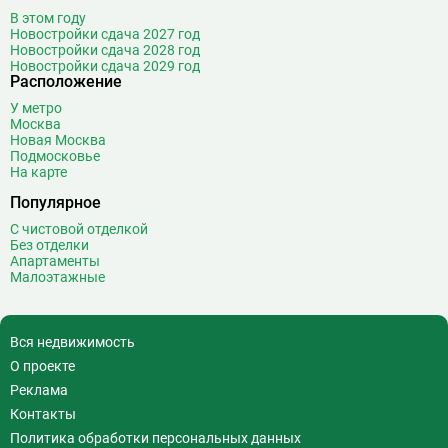
Кузьминки
11
В этом году
Кунцевская
55
Новостройки сдача 2027 год
Новостройки сдача 2028 год
Курская
17
Новостройки сдача 2029 год
Кутузовская
14
Расположение
У метро
Л
Ленинский проспект
16
Москва
Лермонтовский проспект
16
Новая Москва
Подмосковье
Лесопарковая
10
На карте
Лефортово
11
Популярное
Лианозово
3
С чистовой отделкой
Ломоносовский проспект
26
Без отделки
Лубянка
7
Апартаменты
Малоэтажные
Лухмановская
19
Люблино
13
М
Марксистская
20
Вся недвижимость
Марьина Роща
19
О проекте
Марьино
8
Реклама
Маяковская
21
Контакты
Медведково
61
Политика обработки персональных данных