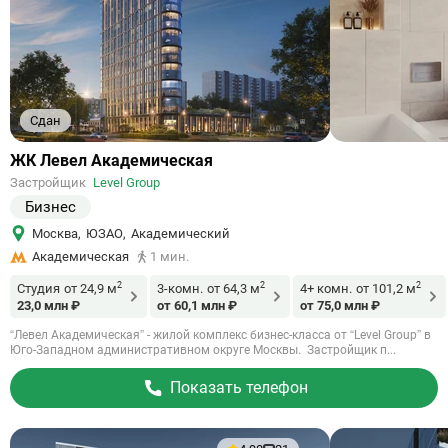
Сдан
Ссылка
ЖК Левел Академическая
на
Застройщик
Level Group
объект
Бизнес
Москва
,
ЮЗАО
,
Академический
Академическая
1 мин.
2
2
2
Студия
от 24,9 м
3-комн.
от 64,3 м
4+ комн.
от 101,2 м
23,0 млн ₽
от 60,1 млн ₽
от 75,0 млн ₽
“Левел Академическая” - жилой комплекс бизнес-класса от “Level Group” в
Юго-Западном административном округе Москвы. Застройщик п...
Показать телефон