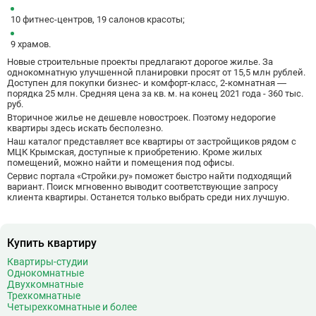
Деловой центр
26
10 фитнес-центров, 19 салонов красоты;
Динамо
20
Дмитровская
16
9 храмов.
Добрынинская
17
Новые строительные проекты предлагают дорогое жилье. За
однокомнатную улучшенной планировки просят от 15,5 млн рублей.
Домодедовская
37
Доступен для покупки бизнес- и комфорт-класс, 2-комнатная —
порядка 25 млн. Средняя цена за кв. м. на конец 2021 года - 360 тыс.
Дорогомиловская
0
руб.
Достоевская
8
Вторичное жилье не дешевле
новостроек
. Поэтому недорогие
квартиры здесь искать бесполезно.
Дубровка
14
Наш каталог представляет все квартиры от застройщиков рядом с
Ж
МЦК Крымская, доступные к приобретению. Кроме жилых
Жулебино
43
помещений, можно найти и помещения под офисы.
Сервис портала «Стройки.ру» поможет быстро найти подходящий
З
Зюзино
1
вариант. Поиск мгновенно выводит соответствующие запросу
Зябликово
13
клиента квартиры. Останется только выбрать среди них лучшую.
И
Измайловская
14
Купить квартиру
К
Калужская
26
Квартиры-студии
Кантемировская
12
Однокомнатные
Каховская
1
Двухкомнатные
Трехкомнатные
Каширская
8
Четырехкомнатные и более
Киевская
24