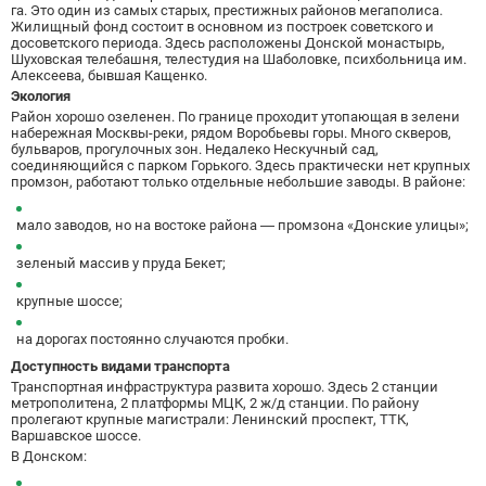
га. Это один из самых старых, престижных районов мегаполиса.
Беговая
11
Жилищный фонд состоит в основном из построек советского и
досоветского периода. Здесь расположены Донской монастырь,
Беломорская
24
Шуховская телебашня, телестудия на Шаболовке, психбольница им.
Белорусская
23
Алексеева, бывшая Кащенко.
Беляево
11
Экология
Район хорошо озеленен. По границе проходит утопающая в зелени
Бибирево
19
набережная Москвы-реки, рядом Воробьевы горы. Много скверов,
Библиотека имени Ленина
14
бульваров, прогулочных зон. Недалеко Нескучный сад,
соединяющийся с парком Горького. Здесь практически нет крупных
Битцевский парк
3
промзон, работают только отдельные небольшие заводы. В районе:
Борисово
3
мало заводов, но на востоке района — промзона «Донские улицы»;
Боровицкая
15
Боровское шоссе
12
зеленый массив у пруда Бекет;
Ботанический сад
20
крупные шоссе;
Братиславская
12
Бульвар Адмирала Ушакова
5
на дорогах постоянно случаются пробки.
Бульвар Дмитрия Донского
20
Доступность видами транспорта
Бульвар Рокоссовского
22
Транспортная инфраструктура развита хорошо. Здесь 2 станции
метрополитена, 2 платформы МЦК, 2 ж/д станции. По району
Бунинская аллея
15
пролегают крупные магистрали: Ленинский проспект, ТТК,
Бутырская
13
Варшавское шоссе.
В Донском:
В
Вавиловская
1