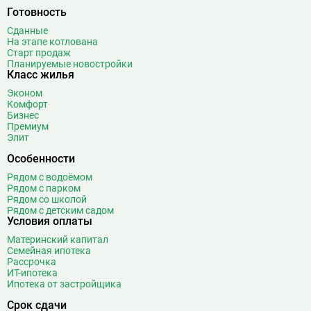
Готовность
Китай-город
12
Сданные
Кленовый бульвар
1
На этапе котлована
Кожуховская
7
Старт продаж
Планируемые новостройки
Коломенская
14
Класс жилья
Коммунарка
22
Эконом
Комсомольская
18
Комфорт
Коньково
11
Бизнес
Премиум
Корниловская
2
Элит
Косино
16
Особенности
Котельники
49
Рядом с водоёмом
Красногвардейская
11
Рядом с парком
Краснопресненская
21
Рядом со школой
Рядом с детским садом
Красносельская
19
Условия оплаты
Красные ворота
10
Материнский капитал
Крестьянская застава
10
Семейная ипотека
Рассрочка
Кропоткинская
39
ИТ-ипотека
Крылатское
22
Ипотека от застройщика
Кузнецкий Мост
8
Срок сдачи