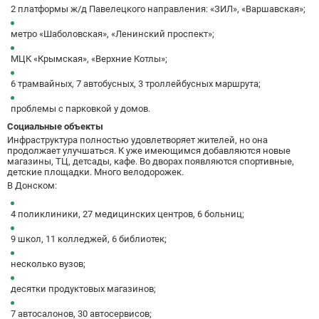
Варшавская
2
2 платформы ж/д Павелецкого направления: «ЗИЛ», «Варшавская»;
ВДНХ
31
метро «Шаболовская», «Ленинский проспект»;
Верхние Лихоборы
18
Владыкино
15
МЦК «Крымская», «Верхние Котлы»;
Водный стадион
28
6 трамвайных, 7 автобусных, 3 троллейбусных маршрута;
Войковская
26
проблемы с парковкой у домов.
Волгоградский проспект
11
Социальные объекты
Волжская
12
Инфраструктура полностью удовлетворяет жителей, но она
Волоколамская
28
продолжает улучшаться. К уже имеющимся добавляются новые
Волхонка
0
магазины, ТЦ, детсады, кафе. Во дворах появляются спортивные,
детские площадки. Много велодорожек.
Воробьёвы горы
10
В Донском:
Воронцовская
6
Выставочная
16
4 поликлиники, 27 медицинских центров, 6 больниц;
Выставочный центр
17
9 школ, 11 колледжей, 6 библиотек;
Выхино
20
несколько вузов;
Г
Генерала Тюленева
0
Говорово
14
десятки продуктовых магазинов;
Д
Давыдково
14
7 автосалонов, 30 автосервисов;