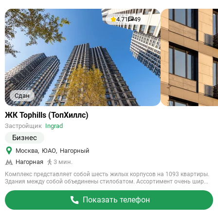
4.71
49
Сдан
Ссылка
ЖК Tophills (ТопХиллс)
на
Застройщик
Ingrad
объект
Бизнес
Москва
,
ЮАО
,
Нагорный
Нагорная
3 мин.
Комплекс представляет собой шесть жилых корпусов на 1093 квартиры.
Здания между собой объединены стилобатом. Ассортимент очень шир...
Показать телефон