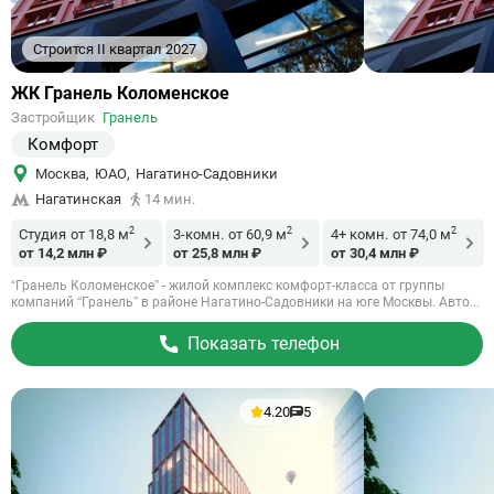
Строится II квартал 2027
Ссылка
ЖК Гранель Коломенское
на
Застройщик
Гранель
объект
Комфорт
Москва
,
ЮАО
,
Нагатино-Садовники
Нагатинская
14 мин.
2
2
2
Студия
от 18,8 м
3-комн.
от 60,9 м
4+ комн.
от 74,0 м
от 14,2 млн ₽
от 25,8 млн ₽
от 30,4 млн ₽
“Гранель Коломенское” - жилой комплекс комфорт-класса от группы
компаний “Гранель” в районе Нагатино-Садовники на юге Москвы. Авто...
Показать телефон
4.20
5