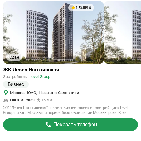
4.56
16
Сдан
Ссылка
ЖК Левел Нагатинская
на
Застройщик
Level Group
объект
Бизнес
Москва
,
ЮАО
,
Нагатино-Садовники
Нагатинская
16 мин.
ЖК “Левел Нагатинская” - проект бизнес-класса от застройщика Level
Group на юге Москвы на первой береговой линии Москвы-реки. В жи...
Показать телефон