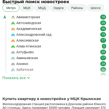
Быстрый поиск новостроек
Метро
МЦК
МЦД
Округа
Районы
Шоссе
А
Авиамоторная
18
Автозаводская
23
Академическая
16
Александровский сад
15
Алексеевская
17
Алма-Атинская
2
Алтуфьево
33
Аминьевская
17
Аннино
24
Арбатская
30
Аэропорт
16
Показать все
Аэропорт Внуково
7
Б
Бабушкинская
49
Багратионовская
16
Купить квартиру в новостройке у МЦК Крымская
Баррикадная
21
Железнодорожная станция расположена в Донском районе Южного
Бауманская
25
АО столицы. Здесь проживает 52000 человек. Локация занимает 570