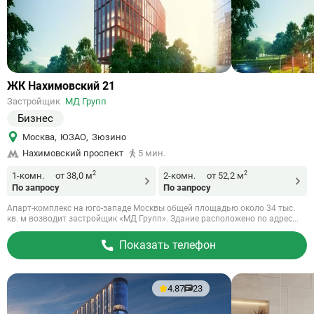
Ссылка
ЖК Нахимовский 21
на
Застройщик
МД Групп
объект
Бизнес
Москва
,
ЮЗАО
,
Зюзино
Нахимовский проспект
5 мин.
2
2
1-комн.
от 38,0 м
2-комн.
от 52,2 м
По запросу
По запросу
Апарт-комплекс на юго-западе Москвы общей площадью около 34 тыс.
кв. м возводит застройщик «МД Групп». Здание расположено по адрес...
Показать телефон
4.87
23