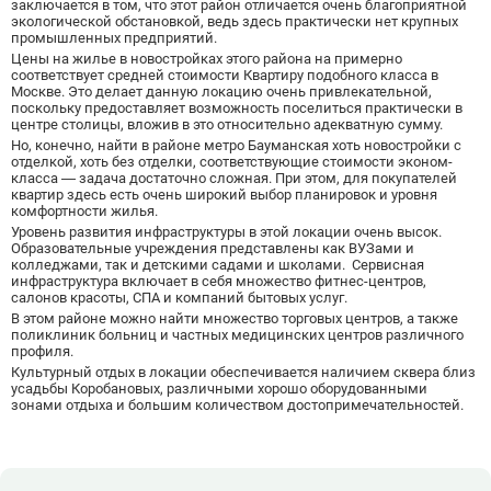
заключается в том, что этот район отличается очень благоприятной
Боровицкая
15
экологической обстановкой, ведь здесь практически нет крупных
промышленных предприятий.
Боровское шоссе
12
Цены на жилье в новостройках этого района на примерно
Ботанический сад
20
соответствует средней стоимости Квартиру подобного класса в
Москве. Это делает данную локацию очень привлекательной,
Братиславская
12
поскольку предоставляет возможность поселиться практически в
Бульвар Адмирала Ушакова
5
центре столицы, вложив в это относительно адекватную сумму.
Но, конечно, найти в районе метро Бауманская хоть новостройки с
Бульвар Дмитрия Донского
20
отделкой, хоть без отделки, соответствующие стоимости
эконом-
Бульвар Рокоссовского
22
класса
— задача достаточно сложная. При этом, для покупателей
квартир здесь есть очень широкий выбор планировок и уровня
Бунинская аллея
15
комфортности жилья.
Бутырская
13
Уровень развития инфраструктуры в этой локации очень высок.
Образовательные учреждения представлены как ВУЗами и
В
Вавиловская
1
колледжами, так и детскими садами и школами. Сервисная
инфраструктура включает в себя множество фитнес-центров,
Варшавская
2
салонов красоты, СПА и компаний бытовых услуг.
ВДНХ
31
В этом районе можно найти множество торговых центров, а также
поликлиник больниц и частных медицинских центров различного
Верхние Лихоборы
18
профиля.
Владыкино
15
Культурный отдых в локации обеспечивается наличием сквера близ
усадьбы Коробановых, различными хорошо оборудованными
Водный стадион
28
зонами отдыха и большим количеством достопримечательностей.
Войковская
26
Волгоградский проспект
11
Волжская
12