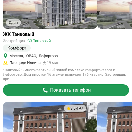
Сдан
Ссылка
ЖК Танковый
на
Застройщик
СЗ Танковый
объект
Комфорт
Москва
,
ЮВАО
,
Лефортово
Площадь Ильича
19 мин.
“Танковый” - многоквартирный жилой комплекс комфорт-класса в
Лефортово. Дом высотой 16 этажей включает 176 квартир. Застройщик
пре...
Показать телефон
3.57
7