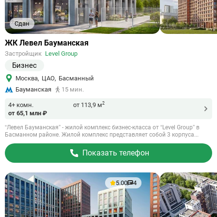
Сдан
Ссылка
ЖК Левел Бауманская
на
Застройщик
Level Group
объект
Бизнес
Москва
,
ЦАО
,
Басманный
Бауманская
15 мин.
2
4+ комн.
от 113,9 м
от 65,1 млн ₽
“Левел Бауманская” - жилой комплекс бизнес-класса от “Level Group” в
Басманном районе. Жилой комплекс представляет собой 3 корпуса...
Показать телефон
5.00
4