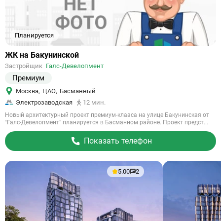
Планируется
Ссылка
ЖК на Бакунинской
на
Застройщик
Галс-Девелопмент
объект
Премиум
Москва
,
ЦАО
,
Басманный
Электрозаводская
12 мин.
Новый архитектурный проект премиум-клааса на улице Бакунинская от
“Галс-Девелопмент” планируется в Басманном районе. Проект предст...
Показать телефон
5.00
2