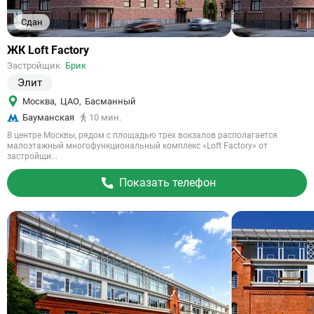
Сдан
Ссылка
ЖК Loft Factory
на
Застройщик
Брик
объект
Элит
Москва
,
ЦАО
,
Басманный
Бауманская
10 мин.
В центре Москвы, рядом с площадью трех вокзалов располагается
малоэтажный многофункциональный комплекс «Loft Factory» от
застройщи...
Показать телефон