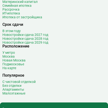
Материнский капитал
Ж
Жулебино
43
Семейная ипотека
Рассрочка
ИТ-ипотека
З
Зюзино
1
Ипотека от застройщика
Зябликово
13
Срок сдачи
И
Измайловская
14
В этом году
Новостройки сдача 2027 год
К
Калужская
26
Новостройки сдача 2028 год
Новостройки сдача 2029 год
Кантемировская
12
Расположение
Каховская
1
У метро
Каширская
8
Москва
Киевская
24
Новая Москва
Подмосковье
Китай-город
12
На карте
Кленовый бульвар
1
Популярное
Кожуховская
7
С чистовой отделкой
Коломенская
14
Без отделки
Коммунарка
22
Апартаменты
Малоэтажные
Комсомольская
18
Коньково
11
Корниловская
2