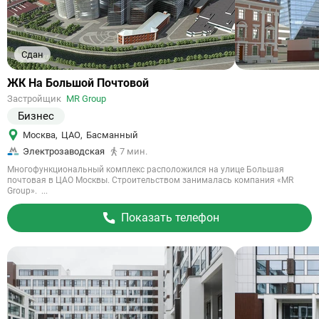
Сдан
Ссылка
ЖК На Большой Почтовой
на
Застройщик
MR Group
объект
Бизнес
Москва
,
ЦАО
,
Басманный
Электрозаводская
7 мин.
Многофункциональный комплекс расположился на улице Большая
почтовая в ЦАО Москвы. Строительством занималась компания «MR
Group». ...
Показать телефон