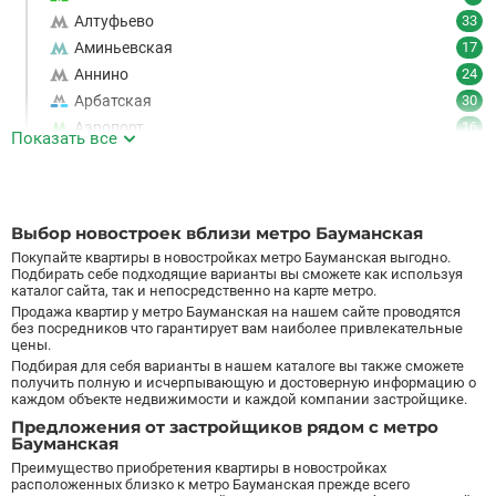
Алтуфьево
33
Аминьевская
17
Аннино
24
Арбатская
30
Аэропорт
16
Показать все
Аэропорт Внуково
7
Б
Бабушкинская
49
Багратионовская
16
Выбор новостроек вблизи метро Бауманская
Баррикадная
21
Покупайте квартиры в новостройках метро Бауманская выгодно.
Бауманская
25
Подбирать себе подходящие варианты вы сможете как используя
каталог сайта, так и непосредственно на карте метро.
Беговая
11
Продажа квартир у метро Бауманская на нашем сайте проводятся
Беломорская
24
без посредников что гарантирует вам наиболее привлекательные
цены.
Белорусская
23
Подбирая для себя варианты в нашем каталоге вы также сможете
Беляево
11
получить полную и исчерпывающую и достоверную информацию о
каждом объекте недвижимости и каждой компании застройщике.
Бибирево
19
Предложения от застройщиков рядом с метро
Библиотека имени Ленина
14
Бауманская
Битцевский парк
3
Преимущество приобретения квартиры в новостройках
Борисово
3
расположенных близко к метро Бауманская прежде всего