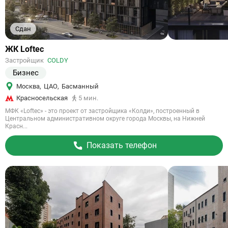
Сдан
Ссылка
ЖК Loftec
на
Застройщик
COLDY
объект
Бизнес
Москва
,
ЦАО
,
Басманный
Красносельская
5 мин.
МФК «Loftec» - это проект от застройщика «Колди», построенный в
Центральном административном округе города Москвы, на Нижней
Красн...
Показать телефон