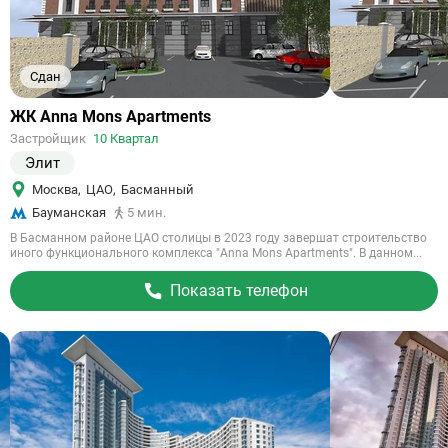
Сдан
Ссылка
ЖК Anna Mons Apartments
на
Застройщик
10 Квартал
объект
Элит
Москва
,
ЦАО
,
Басманный
Бауманская
5 мин.
В Басманном районе ЦАО столицы в 2023 году завершат строительство
иного функционального комплекса "Anna Mons Apartments". В данном...
Показать телефон