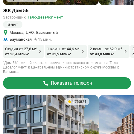
Ссылка
ЖК Дом 56
на
Застройщик
Галс-Девелопмент
объект
Элит
Москва
,
ЦАО
,
Басманный
Бауманская
15 мин.
2
2
2
Студия
от 27,6 м
1-комн.
от 44,6 м
2-комн.
от 62,9 м
от 23,4 млн ₽
от 32,9 млн ₽
от 43,8 млн ₽
“Дом 56” - жилой квартал премиального класса от компании “Галс
Девелопмент” в Центральном административном округе Москвы, в
Басман...
Показать телефон
4.76
21