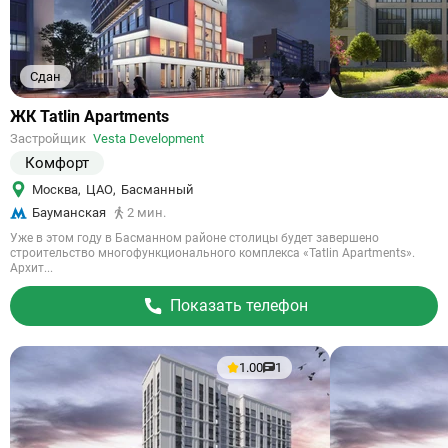
Сдан
Ссылка
ЖК Tatlin Apartments
на
Застройщик
Vesta Development
объект
Комфорт
Москва
,
ЦАО
,
Басманный
Бауманская
2 мин.
Уже в этом году в Басманном районе столицы будет завершено
строительство многофункционального комплекса «Tatlin Apartments».
Архит...
Показать телефон
1.00
1