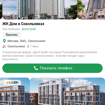
Ссылка
ЖК Дом в Сокольниках
на
Застройщик
Донстрой
объект
Бизнес
Москва
,
ВАО
,
Сокольники
Сокольники
1 мин.
Строительная фирма «ДонСтрой» на улице Русаковской реализовала
жилой комплекс «Дом в Сокольниках». В проект входит одно
монолитно-...
Показать телефон
5.00
1