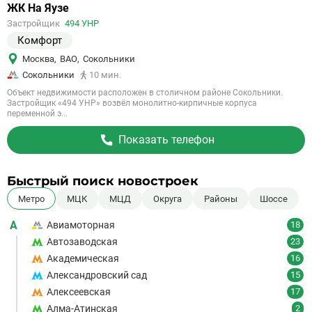
Ссылка
ЖК На Яузе
на
Застройщик
494 УНР
объект
Комфорт
Москва
,
ВАО
,
Сокольники
Сокольники
10 мин.
Объект недвижимости расположен в столичном районе Сокольники.
Застройщик «494 УНР» возвёл монолитно-кирпичные корпуса
переменной э...
Показать телефон
Быстрый поиск новостроек
Метро
МЦК
МЦД
Округа
Районы
Шоссе
А
Авиамоторная
18
Автозаводская
23
Академическая
16
Александровский сад
15
Алексеевская
17
Алма-Атинская
2