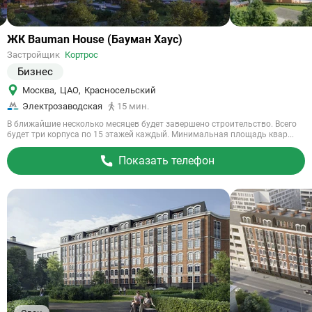
Ссылка
ЖК Bauman House (Бауман Хаус)
на
Застройщик
Кортрос
объект
Бизнес
Москва
,
ЦАО
,
Красносельский
Электрозаводская
15 мин.
В ближайшие несколько месяцев будет завершено строительство. Всего
будет три корпуса по 15 этажей каждый. Минимальная площадь квар...
Показать телефон