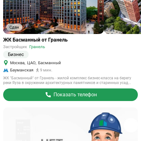
Сдан
Ссылка
ЖК Басманный от Гранель
на
Застройщик
Гранель
объект
Бизнес
Москва
,
ЦАО
,
Басманный
Бауманская
9 мин.
ЖК "Басманный" от Гранель - жилой комплекс бизнес-класса на берегу
реки Яуза в окружении архитектурных памятников и старинных усад...
Показать телефон