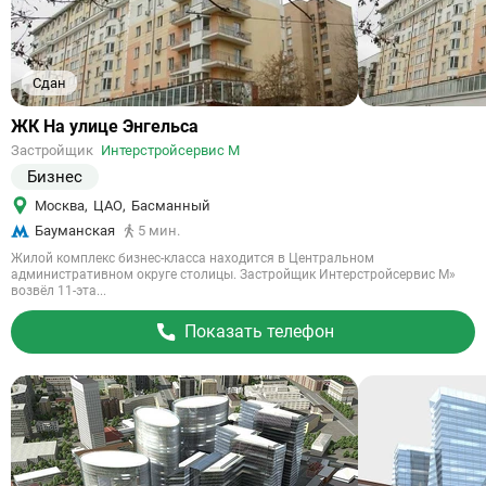
Сдан
Ссылка
ЖК На улице Энгельса
на
Застройщик
Интерстройсервис М
объект
Бизнес
Москва
,
ЦАО
,
Басманный
Бауманская
5 мин.
Жилой комплекс бизнес-класса находится в Центральном
административном округе столицы. Застройщик Интерстройсервис М»
возвёл 11-эта...
Показать телефон