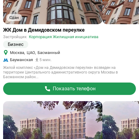
Сдан
Ссылка
ЖК Дом в Демидовском переулке
на
Застройщик
Корпорация Жилищная инициатива
объект
Бизнес
Москва
,
ЦАО
,
Басманный
Бауманская
5 мин.
Жилой комплекс «Дом на Демидовском переулке» возведен на
территории Центрального административного округа Москвы в
Басманном район...
Показать телефон