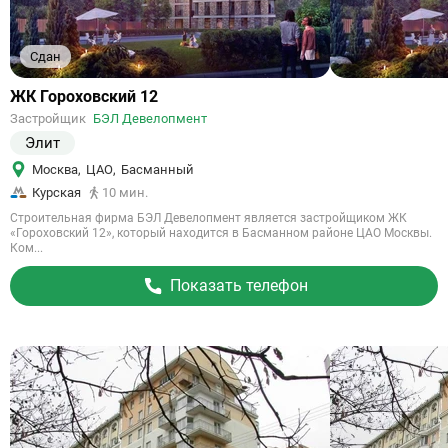
Сдан
Ссылка
ЖК Гороховский 12
на
Застройщик
БЭЛ Девелопмент
объект
Элит
Москва
,
ЦАО
,
Басманный
Курская
10 мин.
Строительная фирма БЭЛ Девелопмент является застройщиком ЖК
«Гороховский 12», который находится в Басманном районе ЦАО Москвы.
Ком...
Показать телефон