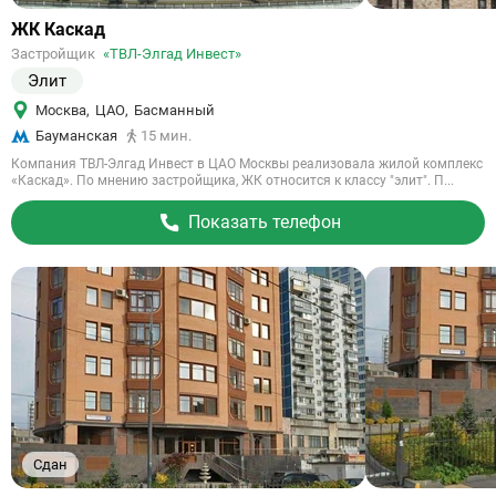
Ссылка
ЖК Каскад
на
Застройщик
«ТВЛ-Элгад Инвест»
объект
Элит
Москва
,
ЦАО
,
Басманный
Бауманская
15 мин.
Компания ТВЛ-Элгад Инвест в ЦАО Москвы реализовала жилой комплекс
«Каскад». По мнению застройщика, ЖК относится к классу "элит". П...
Показать телефон
Сдан