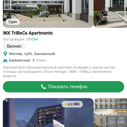
Сдан
Ссылка
ЖК TriBeCa Apartments
на
Застройщик
СТОУН
объект
Бизнес
Москва
,
ЦАО
,
Басманный
Бауманская
5 мин.
Элитный многофункциональный комплекс возведён в самом центре
столицы застройщиком «Stone Hendge». МФК «TriBeCa Apartments»
предста...
Показать телефон
4.67
3