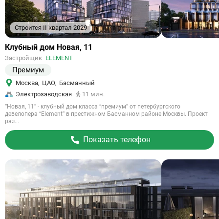
Строится II квартал 2029
Ссылка
Клубный дом Новая, 11
на
Застройщик
ELEMENT
объект
Премиум
Москва
,
ЦАО
,
Басманный
Электрозаводская
11 мин.
”Новая, 11” - клубный дом класса “премиум” от петербургского
девелопера “Element” в престижном Басманном районе Москвы. Проект
раз...
Показать телефон