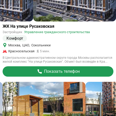
Ссылка
ЖК На улице Русаковская
на
Застройщик
Управление гражданского строительства
объект
Комфорт
Москва
,
ЦАО
,
Сокольники
Красносельская
5 мин.
В Центральном административном округе города Москвы располагается
жилой комплекс "На улице Русаковская". Объект был возведён в Кра...
Показать телефон