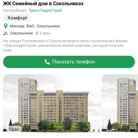
Ссылка
ЖК Семейный дом в Сокольниках
на
Застройщик
ТрансГидроСтрой
объект
Комфорт
Москва
,
ВАО
,
Сокольники
Сокольники
2 мин.
На улицах Русаковская и Сокольнического вала строительная фирма
«Трансгидрострой» реализовала жилой комплекс, который получил
назв...
Показать телефон
Сдан