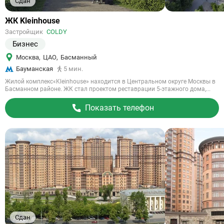
Сдан
Ссылка
ЖК Kleinhouse
на
Застройщик
COLDY
объект
Бизнес
Москва
,
ЦАО
,
Басманный
Бауманская
5 мин.
Жилой комплекс«Kleinhouse» находится в Центральном округе Москвы в
Басманном районе. ЖК стал проектом реставрации 5-этажного дома,...
Показать телефон
Сдан