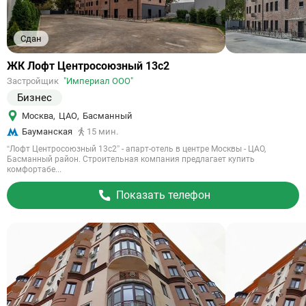
Сдан
Ссылка
ЖК Лофт Центросоюзный 13с2
на
Застройщик
"Империал ООО"
объект
Бизнес
Москва
,
ЦАО
,
Басманный
Бауманская
15 мин.
“Лофт Центросоюзный 13с2” - апарт-отель в центре Москвы - ЦАО,
Басманный район. Строительная компания предлагает купить
комфортабе...
Показать телефон