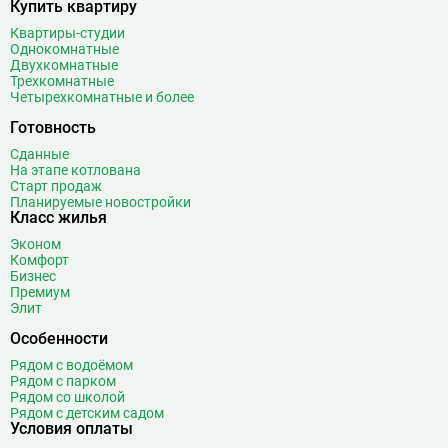
Купить квартиру
Волоколамская
28
Волхонка
0
Квартиры-студии
Однокомнатные
Воробьёвы горы
10
Двухкомнатные
Воронцовская
6
Трехкомнатные
Четырехкомнатные и более
Выставочная
16
Готовность
Выставочный центр
17
Выхино
20
Сданные
На этапе котлована
Г
Генерала Тюленева
0
Старт продаж
Планируемые новостройки
Говорово
14
Класс жилья
Д
Давыдково
14
Эконом
Комфорт
Деловой центр
26
Бизнес
Динамо
20
Премиум
Элит
Дмитровская
16
Особенности
Добрынинская
17
Домодедовская
37
Рядом с водоёмом
Рядом с парком
Дорогомиловская
0
Рядом со школой
Достоевская
8
Рядом с детским садом
Условия оплаты
Дубровка
14