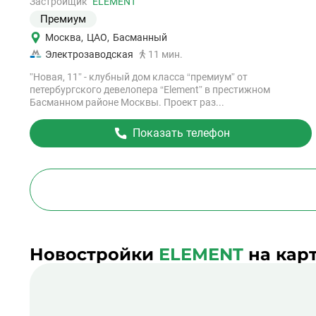
объект
Застройщик
ELEMENT
Премиум
Москва
,
ЦАО
,
Басманный
Электрозаводская
11 мин.
”Новая, 11” - клубный дом класса “премиум” от
петербургского девелопера “Element” в престижном
Басманном районе Москвы. Проект раз...
Показать телефон
Новостройки
ELEMENT
на кар