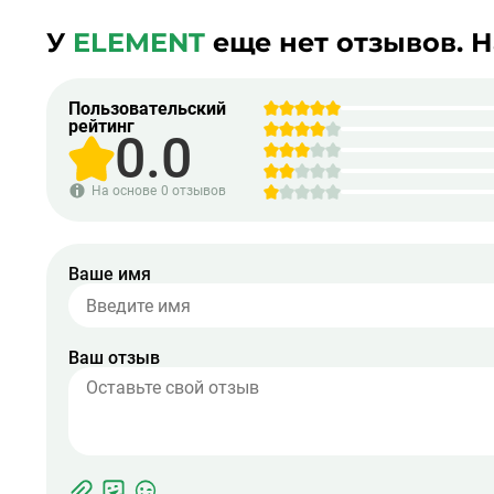
У
ELEMENT
еще нет отзывов. 
Пользовательский
рейтинг
0.0
На основе
0 отзывов
Ваше имя
Ваш отзыв
Фотографии
Прикрепить