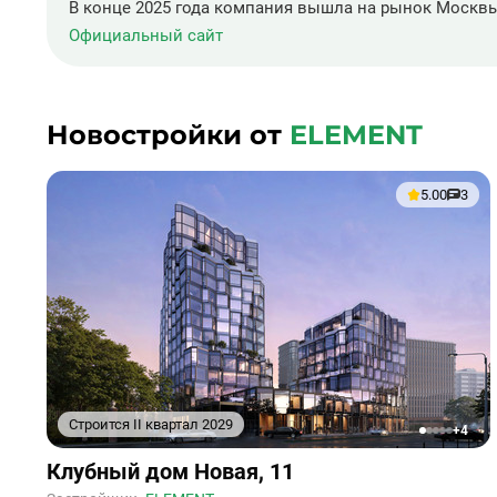
В конце 2025 года компания вышла на рынок Москвы
Официальный сайт
Новостройки от
ELEMENT
5.00
3
Строится II квартал 2029
+4
1
2
3
4
5
Ссылка
Клубный дом Новая, 11
на