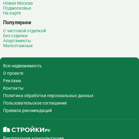
Новая Москва
Воронцовская
6
Подмосковье
На карте
Выставочная
16
Популярное
Выставочный центр
17
Выхино
20
С чистовой отделкой
Без отделки
Г
Генерала Тюленева
0
Апартаменты
Малоэтажные
Говорово
14
Д
Давыдково
14
Деловой центр
26
Вся недвижимость
Динамо
20
О проекте
Дмитровская
16
Реклама
Добрынинская
17
Контакты
Домодедовская
37
Политика обработки персональных данных
Дорогомиловская
0
Пользовательское соглашение
Достоевская
8
Правила рекомендаций
Дубровка
14
Ж
Жулебино
43
Бесплатная консультация