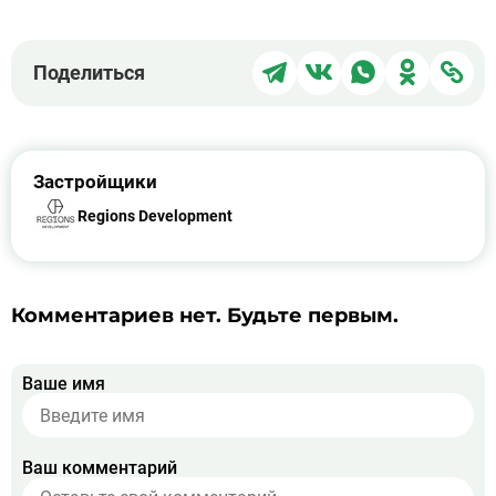
Поделиться
Поделиться
Поделиться
Поделит
Под
Поделиться
в
в
в
в
чер
Telegram
ВКонтакте
WhatsApp
Однокла
ссы
Застройщики
Regions Development
Комментариев нет. Будьте первым.
Ваше имя
Ваш комментарий