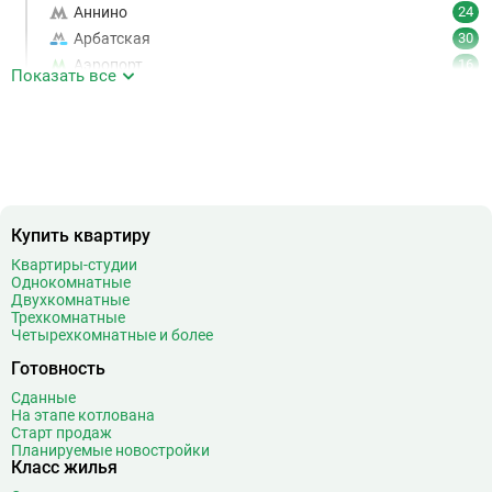
Аннино
24
Арбатская
30
Аэропорт
16
Показать все
Аэропорт Внуково
7
Б
Бабушкинская
49
Багратионовская
16
Баррикадная
21
Бауманская
25
Купить квартиру
Беговая
11
Беломорская
24
Квартиры-студии
Однокомнатные
Белорусская
23
Двухкомнатные
Беляево
11
Трехкомнатные
Четырехкомнатные и более
Бибирево
19
Библиотека имени Ленина
14
Готовность
Битцевский парк
3
Сданные
На этапе котлована
Борисово
3
Старт продаж
Боровицкая
15
Планируемые новостройки
Класс жилья
Боровское шоссе
12