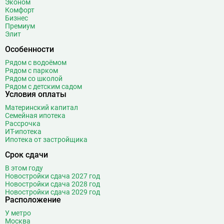
Эконом
Ботанический сад
20
Комфорт
Братиславская
12
Бизнес
Премиум
Бульвар Адмирала Ушакова
5
Элит
Бульвар Дмитрия Донского
20
Особенности
Бульвар Рокоссовского
22
Рядом с водоёмом
Бунинская аллея
15
Рядом с парком
Бутырская
13
Рядом со школой
Рядом с детским садом
В
Вавиловская
1
Условия оплаты
Варшавская
2
Материнский капитал
Семейная ипотека
ВДНХ
31
Рассрочка
Верхние Лихоборы
18
ИТ-ипотека
Ипотека от застройщика
Владыкино
15
Водный стадион
28
Срок сдачи
Войковская
26
В этом году
Волгоградский проспект
11
Новостройки сдача 2027 год
Новостройки сдача 2028 год
Волжская
12
Новостройки сдача 2029 год
Расположение
Волоколамская
28
Волхонка
0
У метро
Москва
Воробьёвы горы
10