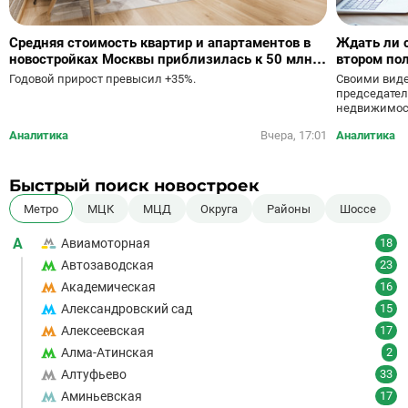
Средняя стоимость квартир и апартаментов в
Ждать ли 
новостройках Москвы приблизилась к 50 млн
втором пол
руб.
Своими виде
Годовой прирост превысил +35%.
председател
недвижимост
Аналитика
Вчера, 17:01
Аналитика
Быстрый поиск новостроек
Метро
МЦК
МЦД
Округа
Районы
Шоссе
А
Авиамоторная
18
Автозаводская
23
Академическая
16
Александровский сад
15
Алексеевская
17
Алма-Атинская
2
Алтуфьево
33
Аминьевская
17