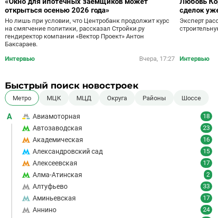
«Окно для ипотечных заемщиков может
Любовь Ко
открыться осенью 2026 года»
сделок уж
Но лишь при условии, что Центробанк продолжит курс
Эксперт рас
на смягчение политики, рассказал Стройки.ру
строительну
гендиректор компании «Вектор Проект» Антон
Баксараев.
Интервью
Вчера, 17:27
Интервью
Быстрый поиск новостроек
Метро
МЦК
МЦД
Округа
Районы
Шоссе
А
Авиамоторная
18
Автозаводская
23
Академическая
16
Александровский сад
15
Алексеевская
17
Алма-Атинская
2
Алтуфьево
33
Аминьевская
17
Аннино
24