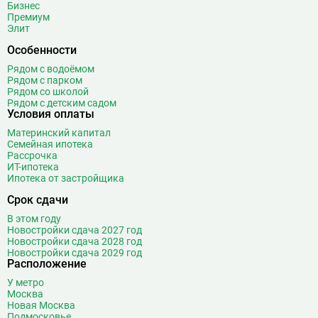
Братиславская
12
Бизнес
Премиум
Бульвар Адмирала Ушакова
5
Элит
Бульвар Дмитрия Донского
20
Особенности
Бульвар Рокоссовского
22
Рядом с водоёмом
Бунинская аллея
15
Рядом с парком
Бутырская
13
Рядом со школой
Рядом с детским садом
В
Вавиловская
1
Условия оплаты
Варшавская
2
Материнский капитал
Семейная ипотека
ВДНХ
31
Рассрочка
Верхние Лихоборы
18
ИТ-ипотека
Ипотека от застройщика
Владыкино
15
Водный стадион
28
Срок сдачи
Войковская
26
В этом году
Волгоградский проспект
11
Новостройки сдача 2027 год
Новостройки сдача 2028 год
Волжская
12
Новостройки сдача 2029 год
Расположение
Волоколамская
28
Волхонка
0
У метро
Москва
Воробьёвы горы
10
Новая Москва
Воронцовская
6
Подмосковье