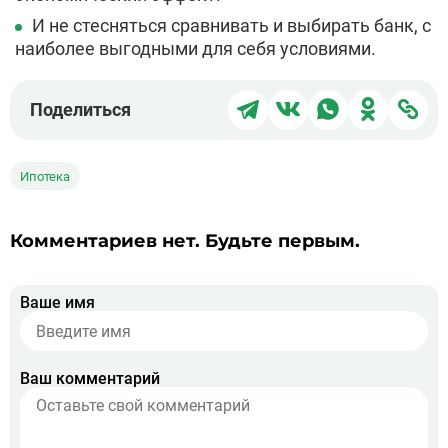
И не стесняться сравнивать и выбирать банк, с
наиболее выгодными для себя условиями.
Поделиться
Поделиться
Поделиться
Поделит
Под
Поделиться
в
в
в
в
чер
Telegram
ВКонтакте
WhatsApp
Однокла
ссы
Ипотека
Комментариев нет. Будьте первым.
Ваше имя
Ваш комментарий