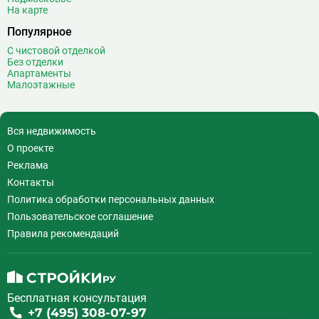
На карте
Выставочная
16
Популярное
Выставочный центр
17
Выхино
20
С чистовой отделкой
Без отделки
Г
Генерала Тюленева
0
Апартаменты
Малоэтажные
Говорово
14
Д
Давыдково
14
Деловой центр
26
Вся недвижимость
Динамо
20
О проекте
Дмитровская
16
Реклама
Добрынинская
17
Контакты
Домодедовская
37
Политика обработки персональных данных
Дорогомиловская
0
Пользовательское соглашение
Достоевская
8
Правила рекомендаций
Дубровка
14
Ж
Жулебино
43
Бесплатная консультация
З
Зюзино
1
+7 (495) 308-07-97
Зябликово
13