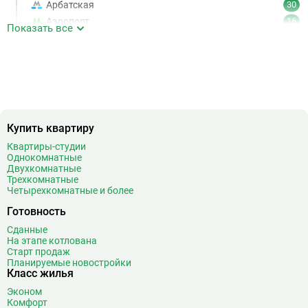
Арбатская
30
Аэропорт
16
Показать все
Аэропорт Внуково
7
Б
Бабушкинская
49
Багратионовская
16
Баррикадная
21
Бауманская
25
Купить квартиру
Беговая
11
Беломорская
24
Квартиры-студии
Однокомнатные
Белорусская
23
Двухкомнатные
Беляево
11
Трехкомнатные
Четырехкомнатные и более
Бибирево
19
Библиотека имени Ленина
14
Готовность
Битцевский парк
3
Сданные
На этапе котлована
Борисово
3
Старт продаж
Боровицкая
15
Планируемые новостройки
Класс жилья
Боровское шоссе
12
Эконом
Ботанический сад
20
Комфорт