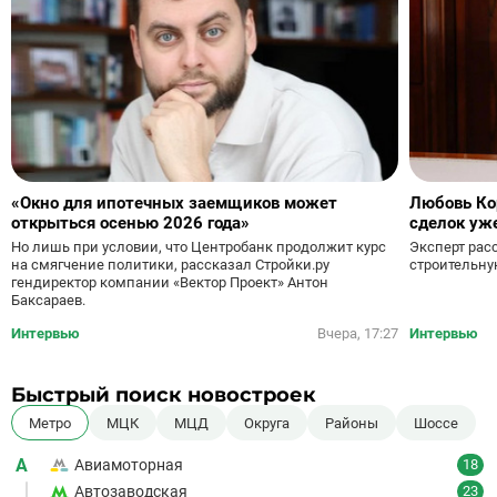
«Окно для ипотечных заемщиков может
Любовь Ко
открыться осенью 2026 года»
сделок уж
Но лишь при условии, что Центробанк продолжит курс
Эксперт рас
на смягчение политики, рассказал Стройки.ру
строительну
гендиректор компании «Вектор Проект» Антон
Баксараев.
Интервью
Вчера, 17:27
Интервью
Быстрый поиск новостроек
Метро
МЦК
МЦД
Округа
Районы
Шоссе
А
Авиамоторная
18
Автозаводская
23