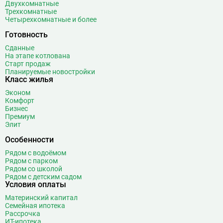
Двухкомнатные
Бибирево
19
Трехкомнатные
Библиотека имени Ленина
14
Четырехкомнатные и более
Битцевский парк
3
Готовность
Борисово
3
Сданные
Боровицкая
15
На этапе котлована
Старт продаж
Боровское шоссе
12
Планируемые новостройки
Ботанический сад
20
Класс жилья
Братиславская
12
Эконом
Комфорт
Бульвар Адмирала Ушакова
5
Бизнес
Бульвар Дмитрия Донского
20
Премиум
Элит
Бульвар Рокоссовского
22
Бунинская аллея
15
Особенности
Бутырская
13
Рядом с водоёмом
Рядом с парком
В
Вавиловская
1
Рядом со школой
Рядом с детским садом
Варшавская
2
Условия оплаты
ВДНХ
31
Материнский капитал
Верхние Лихоборы
18
Семейная ипотека
Рассрочка
Владыкино
15
ИТ-ипотека