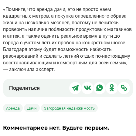
«Помните, что аренда дачи, это не просто наем
квадратных метров, а покупка определенного образа
жизни на несколько месяцев, поэтому не ленитесь
проверить наличие поблизости продуктовых магазинов
и аптек, а также оценить реальное время в пути до
города с учетом летних пробок на конкретном шоссе.
Благодаря этому будет возможность избежать
разочарований и сделать летний отдых по-настоящему
восстанавливающим и комфортным для всей семьи»,
— заключила эксперт.
Поделиться
Поделиться
Поделиться
Поделит
Под
Поделиться
в
в
в
в
чер
Telegram
ВКонтакте
WhatsApp
Однокла
ссы
Аренда
Дачи
Загородная недвижимость
Комментариев нет. Будьте первым.