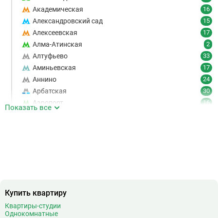
Академическая
16
Александровский сад
15
Алексеевская
17
Алма-Атинская
2
Алтуфьево
33
Аминьевская
17
Аннино
24
Арбатская
30
Аэропорт
16
Показать все
Аэропорт Внуково
7
Б
Бабушкинская
49
Багратионовская
16
Баррикадная
21
Бауманская
25
Беговая
11
Беломорская
24
Купить квартиру
Белорусская
23
Квартиры-студии
Беляево
11
Однокомнатные