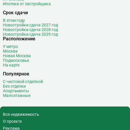
Водный стадион
28
Ипотека от застройщика
Войковская
26
Срок сдачи
Волгоградский проспект
11
В этом году
Волжская
12
Новостройки сдача 2027 год
Новостройки сдача 2028 год
Волоколамская
28
Новостройки сдача 2029 год
Волхонка
0
Расположение
Воробьёвы горы
10
У метро
Воронцовская
6
Москва
Новая Москва
Выставочная
16
Подмосковье
Выставочный центр
17
На карте
Выхино
20
Популярное
Г
С чистовой отделкой
Генерала Тюленева
0
Без отделки
Говорово
14
Апартаменты
Малоэтажные
Д
Давыдково
14
Деловой центр
26
Динамо
20
Вся недвижимость
Дмитровская
16
О проекте
Добрынинская
17
Реклама