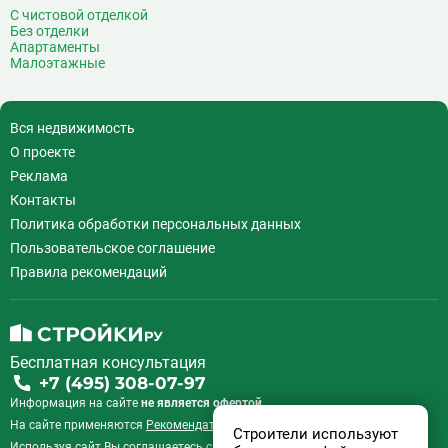
Г
С чистовой отделкой
Генерала Тюленева
0
Без отделки
Говорово
14
Апартаменты
Малоэтажные
Д
Давыдково
14
Деловой центр
26
Динамо
20
Вся недвижимость
Дмитровская
16
О проекте
Добрынинская
17
Реклама
Домодедовская
37
Контакты
Дорогомиловская
0
Политика обработки персональных данных
Достоевская
8
Пользовательское соглашение
Дубровка
14
Правила рекомендаций
Ж
Жулебино
43
З
Зюзино
1
Зябликово
13
Бесплатная консультация
+7 (495) 308-07-97
И
Измайловская
14
Информация на сайте
не является офертой.
На сайте применяются
Рекомендательные технологии
.
К
Калужская
26
Строители используют
Используя сайт Вы соглашаетесь с
Пользовательским соглашением
и