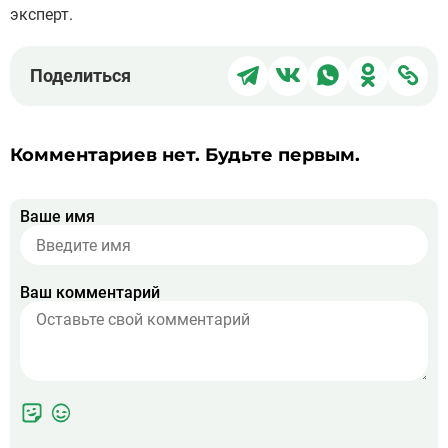
эксперт.
Поделиться
Поделиться
Поделиться
Поделит
Под
Поделиться
в
в
в
в
чер
Telegram
ВКонтакте
WhatsApp
Однокла
ссы
Комментариев нет. Будьте первым.
Ваше имя
Ваш комментарий