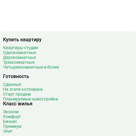
Б
Бабушкинская
49
Багратионовская
16
Баррикадная
21
Бауманская
25
Беговая
11
Беломорская
24
Купить квартиру
Белорусская
23
Квартиры-студии
Беляево
11
Однокомнатные
Двухкомнатные
Бибирево
19
Трехкомнатные
Библиотека имени Ленина
14
Четырехкомнатные и более
Битцевский парк
3
Готовность
Борисово
3
Сданные
Боровицкая
15
На этапе котлована
Старт продаж
Боровское шоссе
12
Планируемые новостройки
Ботанический сад
20
Класс жилья
Братиславская
12
Эконом
Комфорт
Бульвар Адмирала Ушакова
5
Бизнес
Бульвар Дмитрия Донского
20
Премиум
Элит
Бульвар Рокоссовского
22