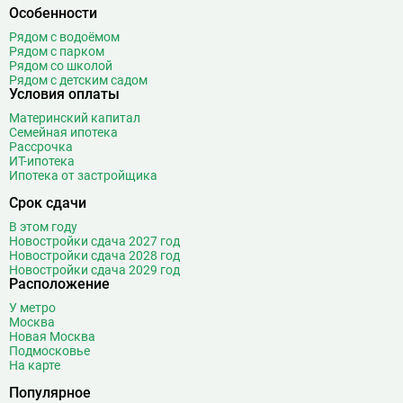
Бунинская аллея
15
Особенности
Бутырская
13
Рядом с водоёмом
Рядом с парком
В
Вавиловская
1
Рядом со школой
Рядом с детским садом
Варшавская
2
Условия оплаты
ВДНХ
31
Материнский капитал
Верхние Лихоборы
18
Семейная ипотека
Рассрочка
Владыкино
15
ИТ-ипотека
Водный стадион
28
Ипотека от застройщика
Войковская
26
Срок сдачи
Волгоградский проспект
11
В этом году
Волжская
12
Новостройки сдача 2027 год
Новостройки сдача 2028 год
Волоколамская
28
Новостройки сдача 2029 год
Волхонка
0
Расположение
Воробьёвы горы
10
У метро
Воронцовская
6
Москва
Новая Москва
Выставочная
16
Подмосковье
Выставочный центр
17
На карте
Выхино
20
Популярное