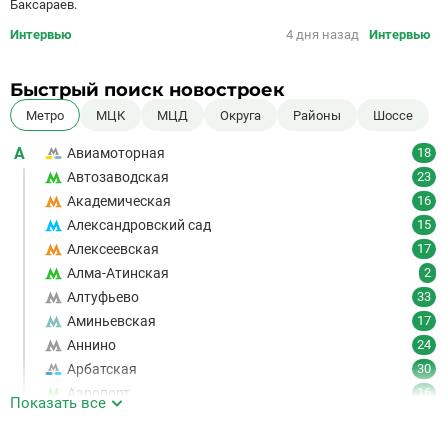
Баксараев.
Интервью
4 дня назад
Интервью
Быстрый поиск новостроек
Метро
МЦК
МЦД
Округа
Районы
Шоссе
А
Авиамоторная
18
Автозаводская
23
Академическая
16
Александровский сад
15
Алексеевская
17
Алма-Атинская
2
Алтуфьево
33
Аминьевская
17
Аннино
24
Арбатская
30
Аэропорт
16
Показать все
Аэропорт Внуково
7