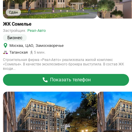
Сдан
Ссылка
ЖК Сомелье
на
Застройщик
Реал-Авто
объект
Бизнес
Москва
,
ЦАО
,
Замоскворечье
Таганская
5 мин.
Строительная фирма «Реал-Авто» реализовала жилой комплекс
«Сомелье». В качестве эксклюзивного брокера выступила. В состав ЖК
входи...
Показать телефон