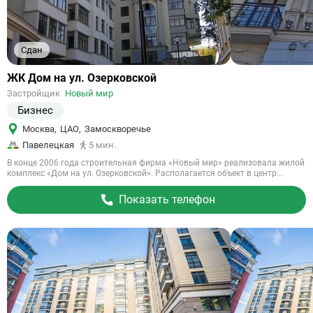
Сдан
Ссылка
ЖК Дом на ул. Озерковской
на
Застройщик
Новый мир
объект
Бизнес
Москва
,
ЦАО
,
Замоскворечье
Павелецкая
5 мин.
В конце 2006 года строительная фирма «Новый мир» реализовала жилой
комплекс «Дом на ул. Озерковской». Располагается объект в центр...
Показать телефон