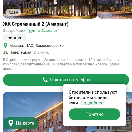
Сдан
Ссылка
ЖК Стремянный 2 (Амарант)
на
Застройщик
Группа "Самолет"
объект
Бизнес
Москва
,
ЦАО
,
Замоскворечье
Павелецкая
3 мин.
В Стремянном переулке Замоскворечья появится 10-этажный апарт-
комплекс, рассчитанный на 347 апартаментов бизнес-класса. Сдача
прое...
Показать телефон
Строители используют
бетон, а мы файлы
куки.
Подробнее
Понятно
На карте