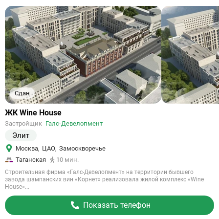
Сдан
Ссылка
ЖК Wine House
на
Застройщик
Галс-Девелопмент
объект
Элит
Москва
,
ЦАО
,
Замоскворечье
Таганская
10 мин.
Строительная фирма «Галс-Девелопмент» на территории бывшего
завода шампанских вин «Корнет» реализовала жилой комплекс «Wine
House»...
Показать телефон