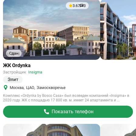
3.67
3
Сдан
Ссылка
ЖК Ordynka
на
Застройщик
Insigma
объект
Элит
Москва
,
ЦАО
,
Замоскворечье
Комплекс «Ordynka by Bosco Casa» был возведен компанией «Insigma» в
2020 году. ЖК с площадью 17 800 кв. м. имеет 24 апартамента и ...
Показать телефон