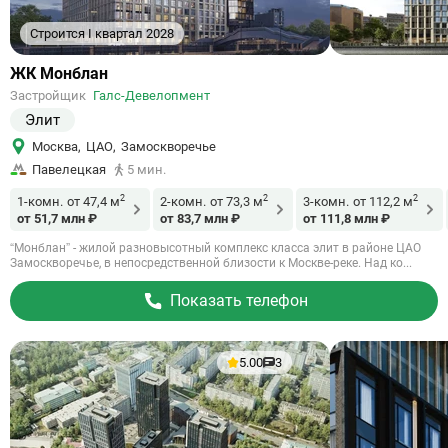
Строится I квартал 2028
Ссылка
ЖК Монблан
на
Застройщик
Галс-Девелопмент
объект
Элит
Москва
,
ЦАО
,
Замоскворечье
Павелецкая
5 мин.
2
2
2
1-комн.
от 47,4 м
2-комн.
от 73,3 м
3-комн.
от 112,2 м
от 51,7 млн ₽
от 83,7 млн ₽
от 111,8 млн ₽
“Монблан” - жилой разновысотный комплекс класса элит в районе ЦАО
Замоскворечье, в непосредственной близости к Москве-реке. Над ко...
Показать телефон
5.00
3