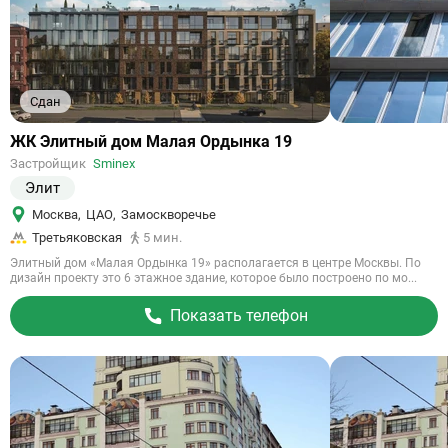
Сдан
Ссылка
ЖК Элитный дом Малая Ордынка 19
на
Застройщик
Sminex
объект
Элит
Москва
,
ЦАО
,
Замоскворечье
Третьяковская
5 мин.
Элитный дом «Малая Ордынка 19» располагается в центре Москвы. По
дизайн проекту это 6 этажное здание, которое было построено по мо...
Показать телефон