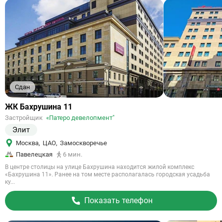
Сдан
Ссылка
ЖК Бахрушина 11
на
Застройщик
«Патеро девелопмент"
объект
Элит
Москва
,
ЦАО
,
Замоскворечье
Павелецкая
6 мин.
В центре столицы на улице Бахрушина находится жилой комплекс
«Бахрушина 11». Ранее на том месте располагалась городская усадьба
ку...
Показать телефон