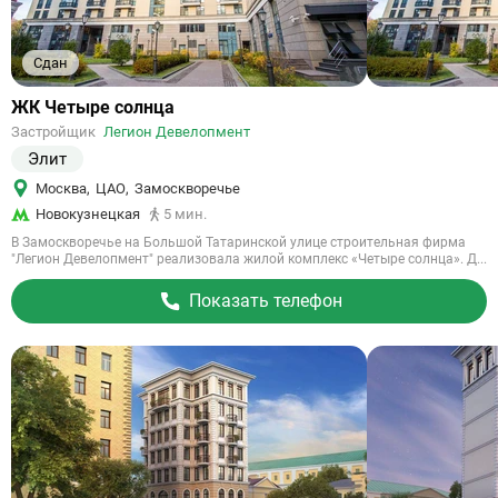
Сдан
Ссылка
ЖК Четыре солнца
на
Застройщик
Легион Девелопмент
объект
Элит
Москва
,
ЦАО
,
Замоскворечье
Новокузнецкая
5 мин.
В Замоскворечье на Большой Татаринской улице строительная фирма
"Легион Девелопмент" реализовала жилой комплекс «Четыре солнца». Д...
Показать телефон