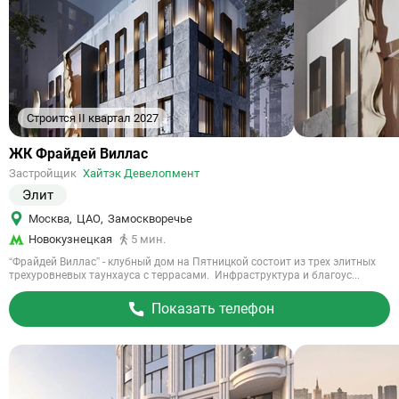
Строится II квартал 2027
Ссылка
ЖК Фрайдей Виллас
на
Застройщик
Хайтэк Девелопмент
объект
Элит
Москва
,
ЦАО
,
Замоскворечье
Новокузнецкая
5 мин.
“Фрайдей Виллас” - клубный дом на Пятницкой состоит из трех элитных
трехуровневых таунхауса с террасами. Инфраструктура и благоус...
Показать телефон