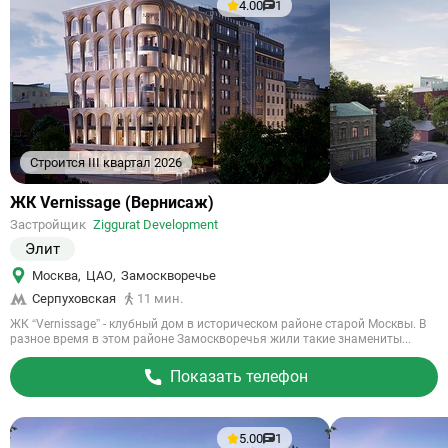
4.00
1
Строится III квартал 2026
Ссылка
ЖК Vernissage (Вернисаж)
на
Застройщик
Ziggurat Development
объект
Элит
Москва
,
ЦАО
,
Замоскворечье
Серпуховская
11 мин.
ЖК “Vernissage” - клубный дом в историческом районе старой Москвы. В
разное время в этом районе Замоскворечья жили такие знамениты...
Показать телефон
5.00
1