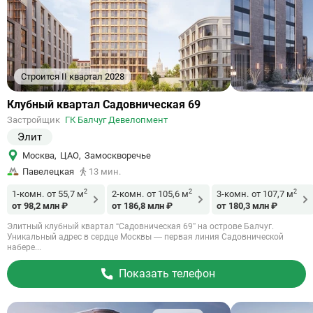
Строится II квартал 2028
Ссылка
Клубный квартал Садовническая 69
на
Застройщик
ГК Балчуг Девелопмент
объект
Элит
Москва
,
ЦАО
,
Замоскворечье
Павелецкая
13 мин.
2
2
2
1-комн.
от 55,7 м
2-комн.
от 105,6 м
3-комн.
от 107,7 м
от 98,2 млн ₽
от 186,8 млн ₽
от 180,3 млн ₽
Элитный клубный квартал “Садовническая 69” на острове Балчуг.
Уникальный адрес в сердце Москвы — первая линия Садовнической
набере...
Показать телефон