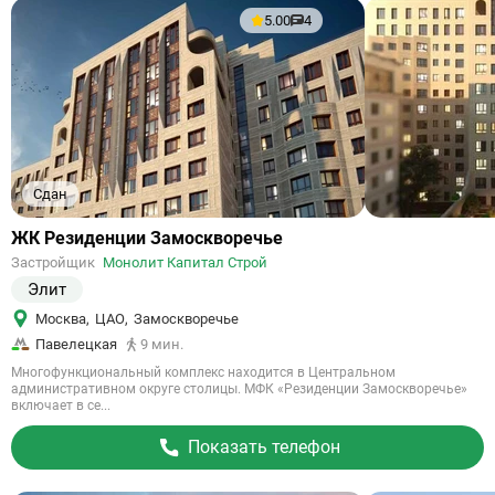
5.00
4
Сдан
Ссылка
ЖК Резиденции Замоскворечье
на
Застройщик
Монолит Капитал Строй
объект
Элит
Москва
,
ЦАО
,
Замоскворечье
Павелецкая
9 мин.
Многофункциональный комплекс находится в Центральном
административном округе столицы. МФК «Резиденции Замоскворечье»
включает в се...
Показать телефон