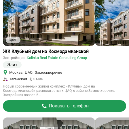
Сдан
Ссылка
ЖК Клубный дом на Космодамианской
на
Застройщик
Kalinka Real Estate Consulting Group
объект
Элит
Москва
,
ЦАО
,
Замоскворечье
Таганская
5 мин.
Новый современный жилой комплекс «Клубный дом на
Космодамианской» располагается в ЦАО, в районе Замоскворечье.
Застройщик возвел 5...
Показать телефон