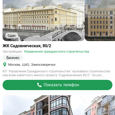
Сдан
Ссылка
ЖК Садовническая, 80/2
на
Застройщик
Управление гражданского строительства
объект
Бизнес
Москва
,
ЦАО
,
Замоскворечье
КП “Управление Гражданского строительства” произвела строительство
уже всем известного жилого проекта “Садовническая 80/2”. Он рас...
Показать телефон