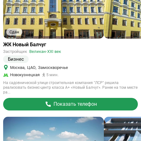
Сдан
Ссылка
ЖК Новый Балчуг
на
Застройщик
Великан-ХХI век
объект
Бизнес
Москва
,
ЦАО
,
Замоскворечье
Новокузнецкая
5 мин.
На садовнической улице строительная компания "ЛСР" решила
реализовать бизнес-центр класса А+ «Новый Балчуг». Ранее на том месте
ра...
Показать телефон