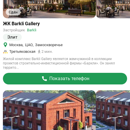
Сдан
Ссылка
ЖК Barkli Gallery
на
Застройщик
Barkli
объект
Элит
Москва
,
ЦАО
,
Замоскворечье
Третьяковская
2 мин.
Жилой комплекс Barkli Gallery является жемчужиной в коллекции
проектов строительно-инвестиционной фирмы «Баркли». Он занял
террито...
Показать телефон