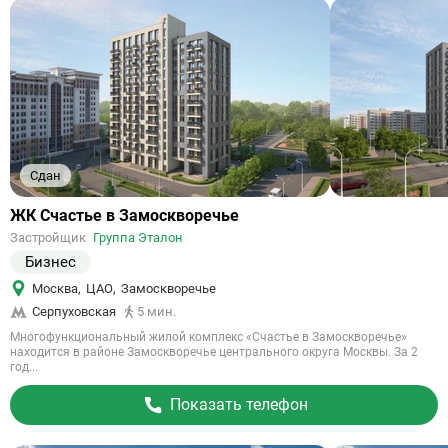
Сдан
Ссылка
ЖК Счастье в Замоскворечье
на
Застройщик
Группа Эталон
объект
Бизнес
Москва
,
ЦАО
,
Замоскворечье
Серпуховская
5 мин.
Многофункциональный жилой комплекс «Счастье в Замоскворечье»
находится в районе Замоскворечье центрального округа Москвы. За 2
год...
Показать телефон