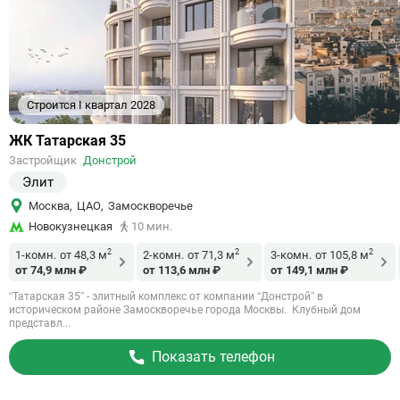
Строится I квартал 2028
Ссылка
ЖК Татарская 35
на
Застройщик
Донстрой
объект
Элит
Москва
,
ЦАО
,
Замоскворечье
Новокузнецкая
10 мин.
2
2
2
1-комн.
от 48,3 м
2-комн.
от 71,3 м
3-комн.
от 105,8 м
от 74,9 млн ₽
от 113,6 млн ₽
от 149,1 млн ₽
“Татарская 35” - элитный комплекс от компании “Донстрой” в
историческом районе Замоскворечье города Москвы. Клубный дом
представл...
Показать телефон