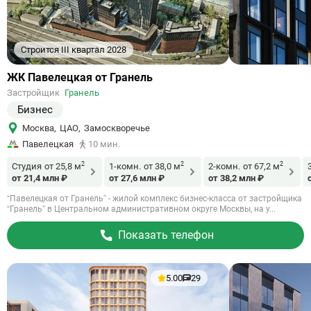
Строится III квартал 2028
Ссылка
ЖК Павелецкая от Гранель
на
Застройщик
Гранель
объект
Бизнес
Москва
,
ЦАО
,
Замоскворечье
Павелецкая
10 мин.
2
2
2
Студия
от 25,8 м
1-комн.
от 38,0 м
2-комн.
от 67,2 м
от 21,4 млн ₽
от 27,6 млн ₽
от 38,2 млн ₽
“Павелецкая от Гранель” - жилой комплекс бизнес-класса от застройщика
“Гранель” в Центральном административном округе Москвы, на у...
Показать телефон
5.00
29