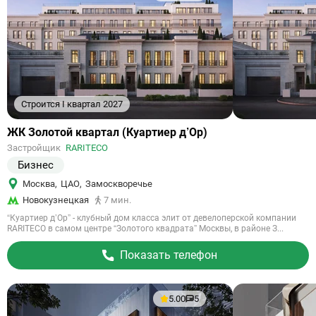
Строится I квартал 2027
Ссылка
ЖК Золотой квартал (Куартиер д’Ор)
на
Застройщик
RARITECO
объект
Бизнес
Москва
,
ЦАО
,
Замоскворечье
Новокузнецкая
7 мин.
“Куартиер д’Ор” - клубный дом класса элит от девелоперской компании
RARITECO в самом центре “Золотого квадрата” Москвы, в районе З...
Показать телефон
5.00
5