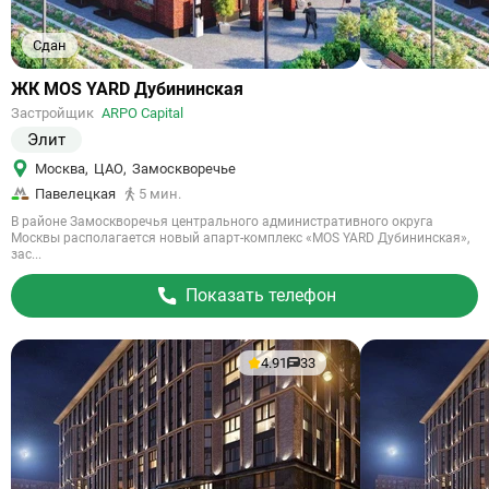
Сдан
Ссылка
ЖК MOS YARD Дубининская
на
Застройщик
ARPO Capital
объект
Элит
Москва
,
ЦАО
,
Замоскворечье
Павелецкая
5 мин.
В районе Замоскворечья центрального административного округа
Москвы располагается новый апарт-комплекс «MOS YARD Дубининская»,
зас...
Показать телефон
4.91
33