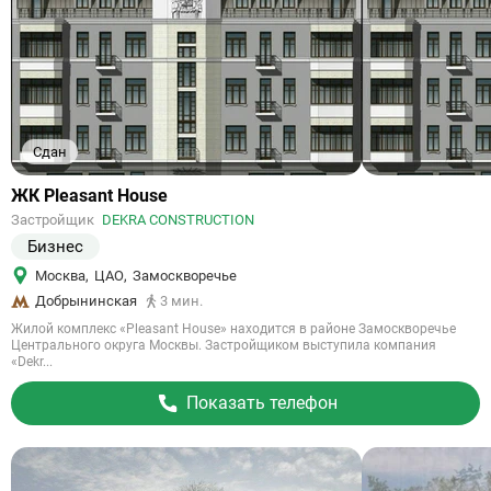
Сдан
Ссылка
ЖК Pleasant House
на
Застройщик
DEKRA CONSTRUCTION
объект
Бизнес
Москва
,
ЦАО
,
Замоскворечье
Добрынинская
3 мин.
Жилой комплекс «Pleasant House» находится в районе Замоскворечье
Центрального округа Москвы. Застройщиком выступила компания
«Dekr...
Показать телефон