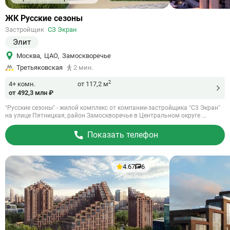
Ссылка
ЖК Русские сезоны
на
Застройщик
СЗ Экран
объект
Элит
Москва
,
ЦАО
,
Замоскворечье
Третьяковская
2 мин.
2
4+ комн.
от 117,2 м
от 492,3 млн ₽
“Русские сезоны” - жилой комплекс от компании-застройщика “С3 Экран”
на улице Пятницкая, район Замоскворечье в Центральном округе ...
Показать телефон
4.67
6