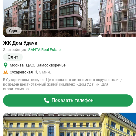
Сдан
Ссылка
ЖК Дом Удачи
на
Застройщик
SANTA Real Estate
объект
Элит
Москва
,
ЦАО
,
Замоскворечье
Сухаревская
3 мин.
В Сухаревском переулке Центрального автономного округа столицы
возведен шестиэтажный жилой комплекс «Дом Удачи». Для
строительства...
Показать телефон