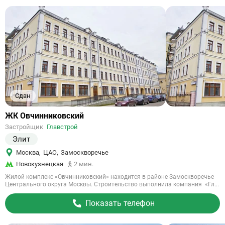
Сдан
Ссылка
ЖК Овчинниковский
на
Застройщик
Главстрой
объект
Элит
Москва
,
ЦАО
,
Замоскворечье
Новокузнецкая
2 мин.
Жилой комплекс «Овчинниковский» находится в районе Замоскворечье
Центрального округа Москвы. Строительство выполнила компания «Гл...
Показать телефон