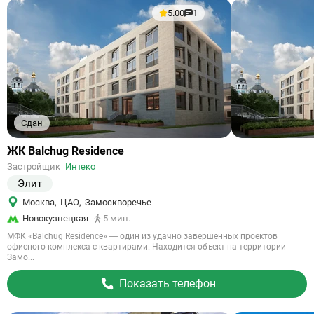
5.00
1
Сдан
Ссылка
ЖК Balchug Residence
на
Застройщик
Интеко
объект
Элит
Москва
,
ЦАО
,
Замоскворечье
Новокузнецкая
5 мин.
МФК «Balchug Residence» — один из удачно завершенных проектов
офисного комплекса с квартирами. Находится объект на территории
Замо...
Показать телефон