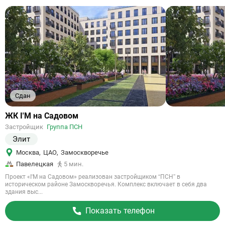
Сдан
Ссылка
ЖК I'M на Садовом
на
Застройщик
Группа ПСН
объект
Элит
Москва
,
ЦАО
,
Замоскворечье
Павелецкая
5 мин.
Проект «I'M на Садовом» реализован застройщиком “ПСН” в
историческом районе Замоскворечья. Комплекс включает в себя два
здания выс...
Показать телефон