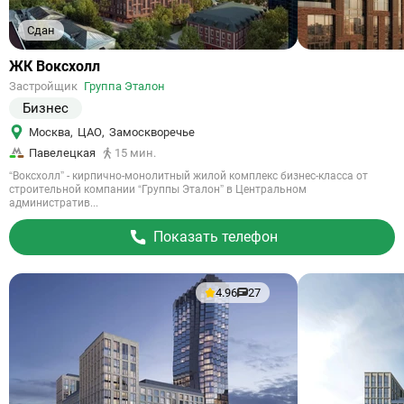
Сдан
Ссылка
ЖК Воксхолл
на
Застройщик
Группа Эталон
объект
Бизнес
Москва
,
ЦАО
,
Замоскворечье
Павелецкая
15 мин.
“Воксхолл” - кирпично-монолитный жилой комплекс бизнес-класса от
строительной компании “Группы Эталон” в Центральном
административ...
Показать телефон
4.96
27