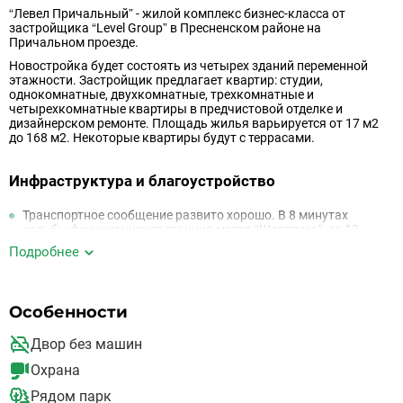
“Левел Причальный” - жилой комплекс бизнес-класса от
застройщика “Level Group” в Пресненском районе на
Причальном проезде.
Новостройка будет состоять из четырех зданий переменной
этажности. Застройщик предлагает квартир: студии,
однокомнатные, двухкомнатные, трехкомнатные и
четырехкомнатные квартиры в предчистовой отделке и
дизайнерском ремонте. Площадь жилья варьируется от 17 м2
до 168 м2. Некоторые квартиры будут с террасами.
Инфраструктура и благоустройство
Транспортное сообщение развито хорошо. В 8 минутах
ходьбы функционирует станция метро “Шелепиха”, за 13
минут можно добраться на автомобиле до Садового кольца,
Подробнее
за - до МКАД и за 10 - до Москва-Сити. Чуть дальше
расположены станции “Фили”, “Деловой центр” и
“Международная”. У корпусов есть автобусная остановка.
Автомобилисты могут воспользоваться выездами на Третье
Особенности
транспортное кольцо и Звенигородское шоссе
В районе действуют школы, детские сады, магазины и
Двор без машин
супермаркеты, медицинские центры и ТЦ “The Dom”. В 15
минутах на автомобиле находятся торговые центры:
Охрана
“Европейский”, “Афимолл” и “Авиапарк”. Рядом с проектом
также расположился кинотеатр “Пионер”
Рядом парк