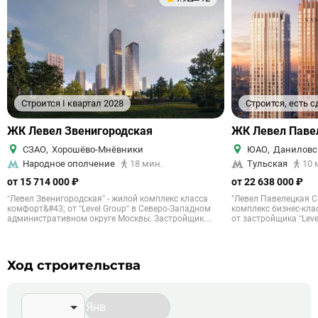
Строится I квартал 2028
Строится, есть 
ЖК Левел Звенигородская
ЖК Левел Паве
СЗАО
,
Хорошёво-Мнёвники
ЮАО
,
Даниловс
Народное ополчение
18 мин.
Тульская
10 
от 15 714 000 ₽
от 22 638 000 ₽
“Левел Звенигородская” - жилой комплекс класса
"Левел Павелецкая 
комфорт&#43; от “Level Group“ в Северо-Западном
комплекс бизнес-кл
административном округе Москвы. Застройщик
от застройщика “Lev
предлагает более 40 продуманных планировочных
порядка 250 тысяч м
решений, можно подобрать себе любой вариант от
Застройщик предлаг
студий до пятикомнатных евроформатов. Среди
потолками, панорам
вариантов: студии с кухней-нишей, квартиры с
эргономичными пла
Ход строительства
мастер-спальнями с гардеробными, угловые
варьируется от 23,6 
квартиры с увеличенным количеством окон. Есть
и благоустройство Комплекс располагается в 1,5 км
редкие форматы с террасами, с двумя балконами, с
от Павелецкого вокз
окнами в пол и с высокими потолками.
“Павелецкая”. На о
Инфраструктура и благоустройство До станции
добраться до станци