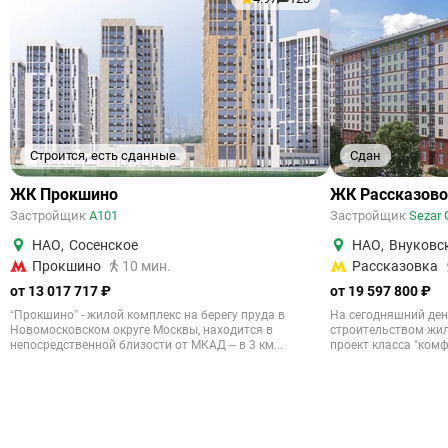
Строится, есть сданные
Сдан
ЖК Прокшино
ЖК Рассказово
Застройщик
А101
Застройщик
Sezar 
НАО
,
Сосенское
НАО
,
Внуковс
Прокшино
10 мин.
Рассказовка
от 13 017 717 ₽
от 19 597 800 ₽
“Прокшино” - жилой комплекс на берегу пруда в
На сегодняшний ден
Новомосковском округе Москвы, находится в
строительством жил
непосредственной близости от МКАД – в 3 км...
проект класса "комфо