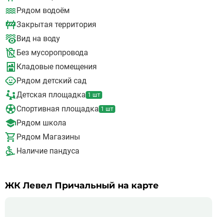
Рядом находится несколько природных объектов: парк
Рядом водоём
“Крылатские Холмы” и парк “Фили”, а в 2,5 км Ботанический
сад МГУ
Закрытая территория
В ближайшем окружении проекта расположено более 40
детских садов и школ, среди них есть и престижные
Вид на воду
образовательные учреждения со специальными
Без мусоропровода
программами
На территории ЖК “Левел Причальный” застройщик
Кладовые помещения
планирует возвести: супермаркеты, кафе и рестораны, спа-
салон, офисный и торговый центр
Рядом детский сад
Для личного транспорта жильцов будет обустроена
Детская площадка
1 шт
подземная двухуровневая парковка
Во дворе появятся спортивные и детские площадки, места для
Спортивная площадка
1 шт
отдыха и зоны для прогулок
Рядом школа
Приятно провести время можно в одном из расположенных
рядом с жилым комплексом парков: “Фили” или “Красная
Рядом Магазины
Пресня”, “Серебряный Бор” или парк Победы.
Наличие пандуса
ЖК Левел Причальный на карте