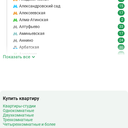
Александровский сад
15
Алексеевская
17
Алма-Атинская
2
Алтуфьево
33
Аминьевская
17
Аннино
24
Арбатская
30
Аэропорт
16
Показать все
Аэропорт Внуково
7
Б
Бабушкинская
49
Багратионовская
16
Баррикадная
21
Бауманская
25
Купить квартиру
Беговая
11
Беломорская
24
Квартиры-студии
Однокомнатные
Белорусская
23
Двухкомнатные
Беляево
11
Трехкомнатные
Четырехкомнатные и более
Бибирево
19