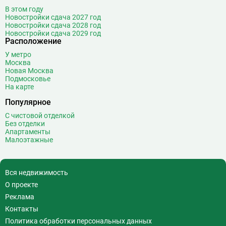
Войковская
26
В этом году
Волгоградский проспект
11
Новостройки сдача 2027 год
Новостройки сдача 2028 год
Волжская
12
Новостройки сдача 2029 год
Расположение
Волоколамская
28
Волхонка
0
У метро
Москва
Воробьёвы горы
10
Новая Москва
Воронцовская
6
Подмосковье
На карте
Выставочная
16
Популярное
Выставочный центр
17
Выхино
20
С чистовой отделкой
Без отделки
Г
Генерала Тюленева
0
Апартаменты
Малоэтажные
Говорово
14
Д
Давыдково
14
Деловой центр
26
Вся недвижимость
Динамо
20
О проекте
Дмитровская
16
Реклама
Добрынинская
17
Контакты
Домодедовская
37
Политика обработки персональных данных