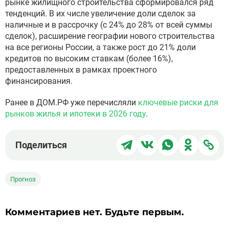
рынке жилищного строительства сформировался ряд
тенденций. В их числе увеличение доли сделок за
наличные и в рассрочку (с 24% до 28% от всей суммы
сделок), расширение географии нового строительства
на все регионы России, а также рост до 21% доли
кредитов по высоким ставкам (более 16%),
предоставленных в рамках проектного
финансирования.
Ранее в ДОМ.РФ уже перечисляли
ключевые риски для
рынков жилья и ипотеки в 2026 году
.
Поделиться
Поделиться
Поделиться
Поделит
Под
Поделиться
в
в
в
в
чер
Telegram
ВКонтакте
WhatsApp
Однокла
ссы
Прогноз
Комментариев нет. Будьте первым.