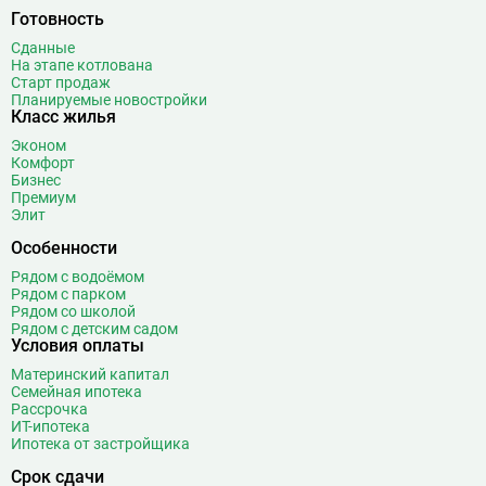
Библиотека имени Ленина
14
Готовность
Битцевский парк
3
Сданные
На этапе котлована
Борисово
3
Старт продаж
Боровицкая
15
Планируемые новостройки
Класс жилья
Боровское шоссе
12
Эконом
Ботанический сад
20
Комфорт
Братиславская
12
Бизнес
Премиум
Бульвар Адмирала Ушакова
5
Элит
Бульвар Дмитрия Донского
20
Особенности
Бульвар Рокоссовского
22
Рядом с водоёмом
Бунинская аллея
15
Рядом с парком
Бутырская
13
Рядом со школой
Рядом с детским садом
В
Вавиловская
1
Условия оплаты
Варшавская
2
Материнский капитал
Семейная ипотека
ВДНХ
31
Рассрочка
Верхние Лихоборы
18
ИТ-ипотека
Ипотека от застройщика
Владыкино
15
Водный стадион
28
Срок сдачи