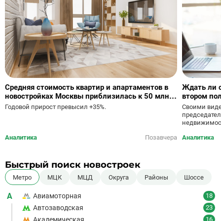
Средняя стоимость квартир и апартаментов в
Ждать ли 
новостройках Москвы приблизилась к 50 млн
втором пол
руб.
Своими виде
Годовой прирост превысил +35%.
председател
недвижимост
Аналитика
Позавчера
Аналитика
Быстрый поиск новостроек
Метро
МЦК
МЦД
Округа
Районы
Шоссе
А
Авиамоторная
18
Автозаводская
23
Академическая
16