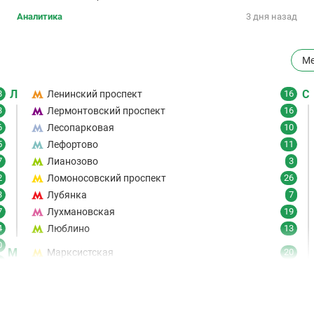
Аналитика
3 дня назад
Ме
Л
С
8
Ленинский проспект
16
3
Лермонтовский проспект
16
6
Лесопарковая
10
5
Лефортово
11
7
Лианозово
3
2
Ломоносовский проспект
26
3
Лубянка
7
7
Лухмановская
19
4
Люблино
13
0
М
Марксистская
20
6
Марьина Роща
19
7
Марьино
8
9
Маяковская
21