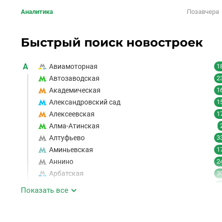
Аналитика
Позавчера
Быстрый поиск новостроек
А
Авиамоторная
1
Автозаводская
2
Академическая
1
Александровский сад
1
Алексеевская
1
Алма-Атинская
Алтуфьево
3
Аминьевская
1
Аннино
2
Арбатская
3
Аэропорт
1
Показать все
Аэропорт Внуково
Б
Бабушкинская
4