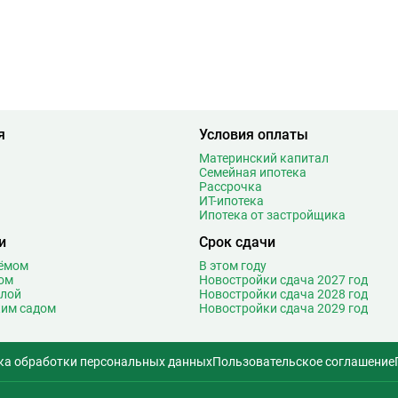
6
Медведково
61
1
Менделеевская
18
5
Минская
27
1
Митино
26
4
Мичуринский проспект
29
3
Мнёвники
14
я
Условия оплаты
1
Молодежная
46
9
Москва-Сити
2
Материнский капитал
Семейная ипотека
Т
4
Мякинино
27
Рассрочка
3
ИТ-ипотека
Н
Нагатинская
19
Ипотека от застройщика
3
Нагатинский Затон
3
и
Срок сдачи
5
Нагорная
17
2
оёмом
В этом году
Народное ополчение
27
ом
Новостройки сдача 2027 год
0
Нахимовский проспект
10
олой
Новостройки сдача 2028 год
2
ким садом
Новостройки сдача 2029 год
Некрасовка
30
5
Нижегородская
17
0
Новаторская
3
ка обработки персональных данных
Пользовательское соглашение
2
Новогиреево
22
5