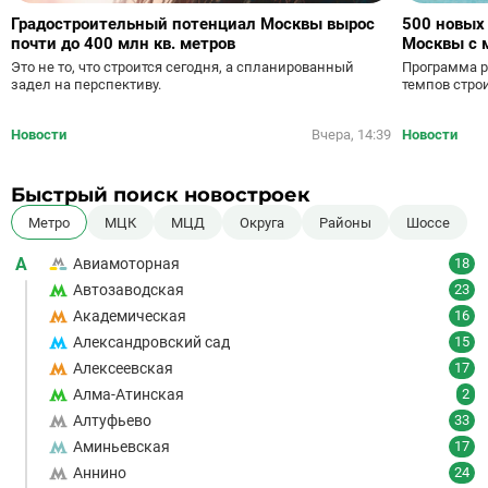
Градостроительный потенциал Москвы вырос
500 новых
почти до 400 млн кв. метров
Москвы с 
Это не то, что строится сегодня, а спланированный
Программа р
задел на перспективу.
темпов стро
Новости
Вчера, 14:39
Новости
Быстрый поиск новостроек
Метро
МЦК
МЦД
Округа
Районы
Шоссе
А
Авиамоторная
18
Автозаводская
23
Академическая
16
Александровский сад
15
Алексеевская
17
Алма-Атинская
2
Алтуфьево
33
Аминьевская
17
Аннино
24