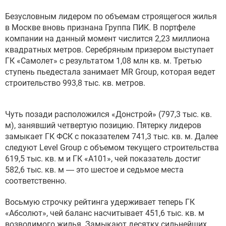
Безусловным лидером по объемам строящегося жилья
в Москве вновь признана Группа ПИК. В портфеле
компании на данный момент числится 2,23 миллиона
квадратных метров. Серебряным призером выступает
ГК «Самолет» с результатом 1,08 млн кв. м. Третью
ступень пьедестала занимает MR Group, которая ведет
строительство 993,8 тыс. кв. метров.
Чуть позади расположился «Донстрой» (797,3 тыс. кв.
м), занявший четвертую позицию. Пятерку лидеров
замыкает ГК ФСК с показателем 741,3 тыс. кв. м. Далее
следуют Level Group с объемом текущего строительства
619,5 тыс. кв. м и ГК «А101», чей показатель достиг
582,6 тыс. кв. м — это шестое и седьмое места
соответственно.
Восьмую строчку рейтинга удерживает теперь ГК
«Абсолют», чей баланс насчитывает 451,6 тыс. кв. м
возводимого жилья. Замыкают десятку сильнейших