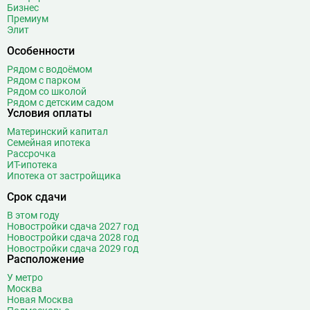
Братиславская
12
Бизнес
Премиум
Бульвар Адмирала Ушакова
5
Элит
Бульвар Дмитрия Донского
20
Особенности
Бульвар Рокоссовского
22
Рядом с водоёмом
Бунинская аллея
15
Рядом с парком
Бутырская
13
Рядом со школой
Рядом с детским садом
В
Вавиловская
1
Условия оплаты
Варшавская
2
Материнский капитал
Семейная ипотека
ВДНХ
31
Рассрочка
Верхние Лихоборы
18
ИТ-ипотека
Ипотека от застройщика
Владыкино
15
Водный стадион
28
Срок сдачи
Войковская
26
В этом году
Волгоградский проспект
11
Новостройки сдача 2027 год
Новостройки сдача 2028 год
Волжская
12
Новостройки сдача 2029 год
Расположение
Волоколамская
28
Волхонка
0
У метро
Москва
Воробьёвы горы
10
Новая Москва
Воронцовская
6