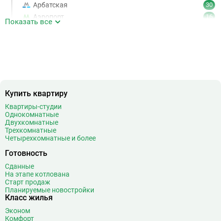
Арбатская
30
Аэропорт
16
Показать все
Аэропорт Внуково
7
Б
Бабушкинская
49
Багратионовская
16
Баррикадная
21
Бауманская
25
Купить квартиру
Беговая
11
Беломорская
24
Квартиры-студии
Однокомнатные
Белорусская
23
Двухкомнатные
Беляево
11
Трехкомнатные
Четырехкомнатные и более
Бибирево
19
Библиотека имени Ленина
14
Готовность
Битцевский парк
3
Сданные
На этапе котлована
Борисово
3
Старт продаж
Боровицкая
15
Планируемые новостройки
Класс жилья
Боровское шоссе
12
Эконом
Ботанический сад
20
Комфорт