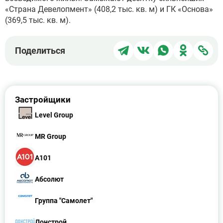
«Страна Девелопмент» (408,2 тыс. кв. м) и ГК «Основа»
(369,5 тыс. кв. м).
Поделиться
Поделиться
Поделиться
Поделит
Под
Поделиться
в
в
в
в
чер
Telegram
ВКонтакте
WhatsApp
Однокла
ссы
Застройщики
Level Group
MR Group
А101
Абсолют
Группа "Самолет"
Донстрой