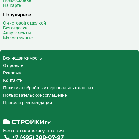
Подмосковье
На карте
Выставочная
16
Популярное
Выставочный центр
17
Выхино
20
С чистовой отделкой
Без отделки
Г
Генерала Тюленева
0
Апартаменты
Малоэтажные
Говорово
14
Д
Давыдково
14
Деловой центр
26
Вся недвижимость
Динамо
20
О проекте
Дмитровская
16
Реклама
Добрынинская
17
Контакты
Домодедовская
37
Политика обработки персональных данных
Дорогомиловская
0
Пользовательское соглашение
Достоевская
8
Правила рекомендаций
Дубровка
14
Ж
Жулебино
43
Бесплатная консультация
З
Зюзино
1
+7 (495) 308-07-97