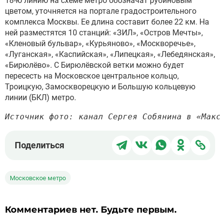
18-ю линию на схеме метро обозначат рубиновым
цветом, уточняется на портале градостроительного
комплекса Москвы. Ее длина составит более 22 км. На
ней разместятся 10 станций: «ЗИЛ», «Остров Мечты»,
«Кленовый бульвар», «Курьяново», «Москворечье»,
«Луганская», «Каспийская», «Липецкая», «Лебедянская»,
«Бирюлёво». С Бирюлёвской ветки можно будет
пересесть на Московское центральное кольцо,
Троицкую, Замоскворецкую и Большую кольцевую
линии (БКЛ) метро.
Источник фото: канал Сергея Собянина в «Мак
Поделиться
Поделиться
Поделиться
Поделит
Под
Поделиться
в
в
в
в
чер
Telegram
ВКонтакте
WhatsApp
Однокла
ссы
Московское метро
Комментариев нет. Будьте первым.