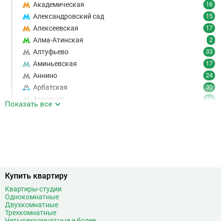
Академическая
16
Александровский сад
15
Алексеевская
17
Алма-Атинская
2
Алтуфьево
33
Аминьевская
17
Аннино
24
Арбатская
30
Аэропорт
16
Показать все
Аэропорт Внуково
7
Б
Бабушкинская
49
Багратионовская
16
Баррикадная
21
Бауманская
25
Купить квартиру
Беговая
11
Беломорская
24
Квартиры-студии
Однокомнатные
Белорусская
23
Двухкомнатные
Беляево
11
Трехкомнатные
Четырехкомнатные и более