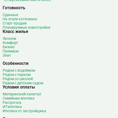
Бибирево
19
Библиотека имени Ленина
14
Готовность
Битцевский парк
3
Сданные
На этапе котлована
Борисово
3
Старт продаж
Боровицкая
15
Планируемые новостройки
Класс жилья
Боровское шоссе
12
Эконом
Ботанический сад
20
Комфорт
Братиславская
12
Бизнес
Премиум
Бульвар Адмирала Ушакова
5
Элит
Бульвар Дмитрия Донского
20
Особенности
Бульвар Рокоссовского
22
Рядом с водоёмом
Бунинская аллея
15
Рядом с парком
Бутырская
13
Рядом со школой
Рядом с детским садом
В
Вавиловская
1
Условия оплаты
Варшавская
2
Материнский капитал
Семейная ипотека
ВДНХ
31
Рассрочка
Верхние Лихоборы
18
ИТ-ипотека
Ипотека от застройщика
Владыкино
15
Водный стадион
28