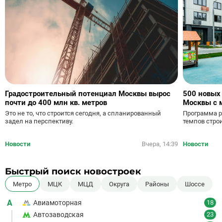
Градостроительный потенциал Москвы вырос
500 новых
почти до 400 млн кв. метров
Москвы с 
Это не то, что строится сегодня, а спланированный
Программа р
задел на перспективу.
темпов стро
Новости
Вчера, 14:39
Новости
Быстрый поиск новостроек
Метро
МЦК
МЦД
Округа
Районы
Шоссе
А
Авиамоторная
18
Автозаводская
23