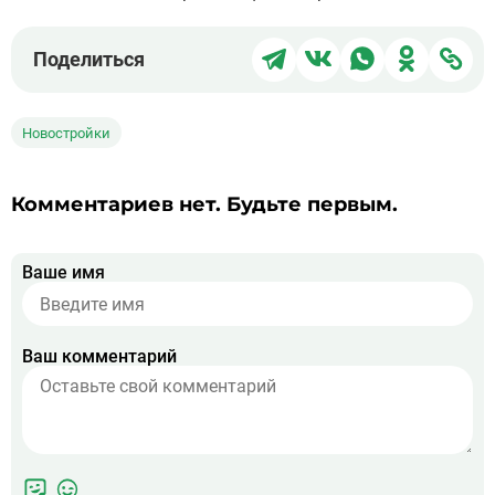
Поделиться
Поделиться
Поделиться
Поделит
Под
Поделиться
в
в
в
в
чер
Telegram
ВКонтакте
WhatsApp
Однокла
ссы
Новостройки
Комментариев нет. Будьте первым.
Ваше имя
Ваш комментарий