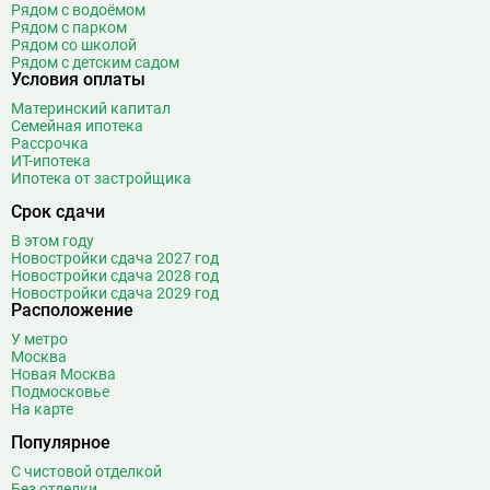
Рядом с водоёмом
Бунинская аллея
15
Рядом с парком
Бутырская
13
Рядом со школой
Рядом с детским садом
В
Вавиловская
1
Условия оплаты
Варшавская
2
Материнский капитал
Семейная ипотека
ВДНХ
31
Рассрочка
Верхние Лихоборы
18
ИТ-ипотека
Ипотека от застройщика
Владыкино
15
Водный стадион
28
Срок сдачи
Войковская
26
В этом году
Волгоградский проспект
11
Новостройки сдача 2027 год
Новостройки сдача 2028 год
Волжская
12
Новостройки сдача 2029 год
Расположение
Волоколамская
28
Волхонка
0
У метро
Москва
Воробьёвы горы
10
Новая Москва
Воронцовская
6
Подмосковье
На карте
Выставочная
16
Популярное
Выставочный центр
17
Выхино
20
С чистовой отделкой
Без отделки