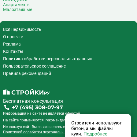
Г
Генерала Тюленева
0
Апартаменты
Малоэтажные
Говорово
14
Д
Давыдково
14
Деловой центр
26
Вся недвижимость
Динамо
20
О проекте
Дмитровская
16
Реклама
Добрынинская
17
Контакты
Домодедовская
37
Политика обработки персональных данных
Дорогомиловская
0
Пользовательское соглашение
Достоевская
8
Правила рекомендаций
Дубровка
14
Ж
Жулебино
43
Бесплатная консультация
З
Зюзино
1
+7 (495) 308-07-97
Зябликово
13
Информация на сайте
не является офертой.
И
Измайловская
14
На сайте применяются
Рекомендательные технологии
.
Строители используют
Используя сайт Вы соглашаетесь с
Пользовательским соглашением
и
бетон, а мы файлы
К
Калужская
26
Политикой обработки персональных данных
.
куки.
Подробнее