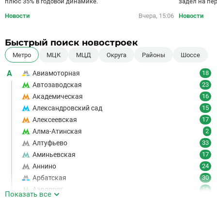
плюс 35% в годовой динамике.
задел на пе
Новости
Вчера, 15:06
Новости
Быстрый поиск новостроек
Метро
МЦК
МЦД
Округа
Районы
Шоссе
А
Авиамоторная
18
Автозаводская
23
Академическая
16
Александровский сад
15
Алексеевская
17
Алма-Атинская
2
Алтуфьево
33
Аминьевская
17
Аннино
24
Арбатская
30
Аэропорт
16
Показать все
Аэропорт Внуково
7