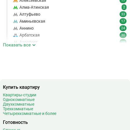
Алексеевская
17
Алма-Атинская
2
Алтуфьево
33
Аминьевская
17
Аннино
24
Арбатская
30
Аэропорт
16
Показать все
Аэропорт Внуково
7
Б
Бабушкинская
49
Багратионовская
16
Баррикадная
21
Бауманская
25
Купить квартиру
Беговая
11
Беломорская
24
Квартиры-студии
Однокомнатные
Белорусская
23
Двухкомнатные
Беляево
11
Трехкомнатные
Четырехкомнатные и более
Бибирево
19
Библиотека имени Ленина
14
Готовность
Битцевский парк
3