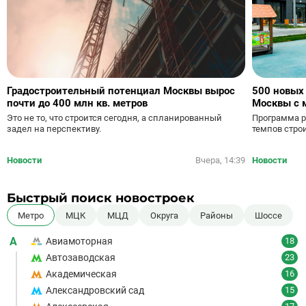
Градостроительный потенциал Москвы вырос
500 новых
почти до 400 млн кв. метров
Москвы с 
Это не то, что строится сегодня, а спланированный
Программа р
задел на перспективу.
темпов стро
Новости
Вчера, 14:39
Новости
Быстрый поиск новостроек
Метро
МЦК
МЦД
Округа
Районы
Шоссе
А
Авиамоторная
18
Автозаводская
23
Академическая
16
Александровский сад
15