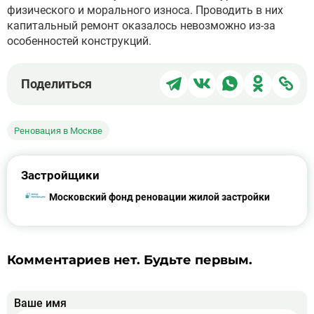
физического и морального износа. Проводить в них
капитальный ремонт оказалось невозможно из-за
особенностей конструкций.
Поделиться
Поделиться
Поделиться
Поделит
Под
Поделиться
в
в
в
в
чер
Telegram
ВКонтакте
WhatsApp
Однокла
ссы
Реновация в Москве
Застройщики
Московский фонд реновации жилой застройки
Комментариев нет. Будьте первым.
Ваше имя