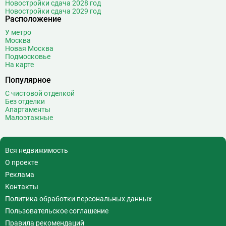
Новостройки сдача 2028 год
Волжская
12
Новостройки сдача 2029 год
Расположение
Волоколамская
28
Волхонка
0
У метро
Москва
Воробьёвы горы
10
Новая Москва
Воронцовская
6
Подмосковье
На карте
Выставочная
16
Популярное
Выставочный центр
17
Выхино
20
С чистовой отделкой
Без отделки
Г
Генерала Тюленева
0
Апартаменты
Малоэтажные
Говорово
14
Д
Давыдково
14
Деловой центр
26
Вся недвижимость
Динамо
20
О проекте
Дмитровская
16
Реклама
Добрынинская
17
Контакты
Домодедовская
37
Политика обработки персональных данных
Дорогомиловская
0
Пользовательское соглашение
Достоевская
8
Правила рекомендаций