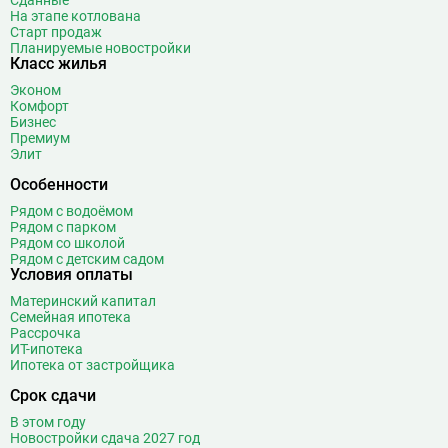
Сданные
На этапе котлована
Борисово
3
Старт продаж
Боровицкая
15
Планируемые новостройки
Класс жилья
Боровское шоссе
12
Эконом
Ботанический сад
20
Комфорт
Братиславская
12
Бизнес
Премиум
Бульвар Адмирала Ушакова
5
Элит
Бульвар Дмитрия Донского
20
Особенности
Бульвар Рокоссовского
22
Рядом с водоёмом
Бунинская аллея
15
Рядом с парком
Бутырская
13
Рядом со школой
Рядом с детским садом
В
Вавиловская
1
Условия оплаты
Варшавская
2
Материнский капитал
Семейная ипотека
ВДНХ
31
Рассрочка
Верхние Лихоборы
18
ИТ-ипотека
Ипотека от застройщика
Владыкино
15
Водный стадион
28
Срок сдачи
Войковская
26
В этом году
Волгоградский проспект
11
Новостройки сдача 2027 год