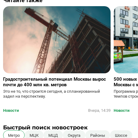
Читайте также
Градостроительный потенциал Москвы вырос
500 новых
почти до 400 млн кв. метров
Москвы с 
Это не то, что строится сегодня, а спланированный
Программа р
задел на перспективу.
темпов стро
Новости
Вчера, 14:39
Новости
Быстрый поиск новостроек
Метро
МЦК
МЦД
Округа
Районы
Шоссе