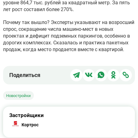
уровне 864,7 тыс. рублей за квадратный метр. За пять
лет рост составил более 270%.
Почему так вышло? Эксперты указывают на возросший
спрос, сокращение числа машино-мест в новых
проектах и дефицит подземных паркингов, особенно в
дорогих комплексах. Сказалась и практика пакетных
продаж, когда место продается вместе с квартирой.
Поделиться
Поделиться
Поделиться
Поделит
Под
Поделиться
в
в
в
в
чер
Telegram
ВКонтакте
WhatsApp
Однокла
ссы
Новостройки
Застройщики
Кортрос