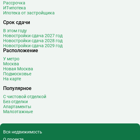
Рассрочка
Верхние Лихоборы
18
ИТ-ипотека
Ипотека от застройщика
Владыкино
15
Водный стадион
28
Срок сдачи
Войковская
26
В этом году
Волгоградский проспект
11
Новостройки сдача 2027 год
Новостройки сдача 2028 год
Волжская
12
Новостройки сдача 2029 год
Расположение
Волоколамская
28
Волхонка
0
У метро
Москва
Воробьёвы горы
10
Новая Москва
Воронцовская
6
Подмосковье
На карте
Выставочная
16
Популярное
Выставочный центр
17
Выхино
20
С чистовой отделкой
Без отделки
Г
Генерала Тюленева
0
Апартаменты
Малоэтажные
Говорово
14
Д
Давыдково
14
Деловой центр
26
Вся недвижимость
Динамо
20
О проекте