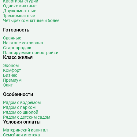
Квартиры-студии
Однокомнатные
Белорусская
23
Двухкомнатные
Беляево
11
Трехкомнатные
Четырехкомнатные и более
Бибирево
19
Библиотека имени Ленина
14
Готовность
Битцевский парк
3
Сданные
На этапе котлована
Борисово
3
Старт продаж
Боровицкая
15
Планируемые новостройки
Класс жилья
Боровское шоссе
12
Эконом
Ботанический сад
20
Комфорт
Братиславская
12
Бизнес
Премиум
Бульвар Адмирала Ушакова
5
Элит
Бульвар Дмитрия Донского
20
Особенности
Бульвар Рокоссовского
22
Рядом с водоёмом
Бунинская аллея
15
Рядом с парком
Бутырская
13
Рядом со школой
Рядом с детским садом
В
Вавиловская
1
Условия оплаты
Варшавская
2
Материнский капитал
Семейная ипотека
ВДНХ
31