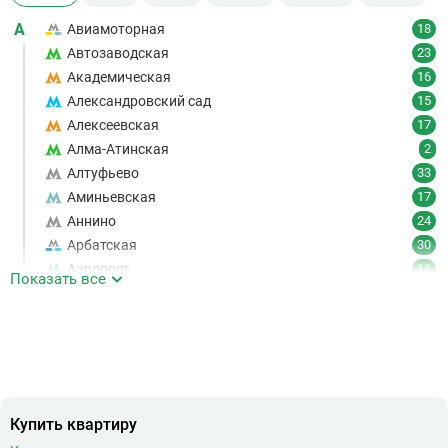
А
Авиамоторная
18
Автозаводская
23
Академическая
16
Александровский сад
15
Алексеевская
17
Алма-Атинская
2
Алтуфьево
33
Аминьевская
17
Аннино
24
Арбатская
30
Аэропорт
16
Показать все
Аэропорт Внуково
7
Б
Бабушкинская
49
Багратионовская
16
Баррикадная
21
Бауманская
25
Купить квартиру
Беговая
11
Беломорская
24