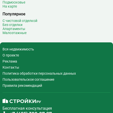
Выставочная
Подмосковье
Выставочный центр
17
На карте
Выхино
20
Популярное
Г
С чистовой отделкой
Генерала Тюленева
0
Без отделки
Говорово
14
Апартаменты
Малоэтажные
Д
Давыдково
14
Деловой центр
26
Динамо
20
Вся недвижимость
Дмитровская
16
О проекте
Добрынинская
17
Реклама
Домодедовская
37
Контакты
Дорогомиловская
0
Политика обработки персональных данных
Достоевская
8
Пользовательское соглашение
Дубровка
14
Правила рекомендаций
Ж
Жулебино
43
З
Зюзино
1
Зябликово
13
Бесплатная консультация