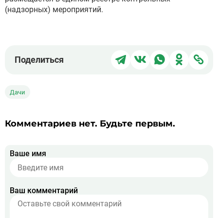
(надзорных) мероприятий.
Поделиться
Поделиться
Поделиться
Поделит
Под
Поделиться
в
в
в
в
чер
Telegram
ВКонтакте
WhatsApp
Однокла
ссы
Дачи
Комментариев нет. Будьте первым.
Ваше имя
Ваш комментарий