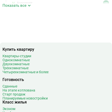
Аэропорт
16
Показать все
Аэропорт Внуково
7
Б
Бабушкинская
49
Багратионовская
16
Баррикадная
21
Бауманская
25
Беговая
11
Беломорская
24
Купить квартиру
Белорусская
23
Квартиры-студии
Беляево
11
Однокомнатные
Двухкомнатные
Бибирево
19
Трехкомнатные
Библиотека имени Ленина
14
Четырехкомнатные и более
Битцевский парк
3
Готовность
Борисово
3
Сданные
Боровицкая
15
На этапе котлована
Старт продаж
Боровское шоссе
12
Планируемые новостройки
Ботанический сад
20
Класс жилья
Братиславская
12
Эконом