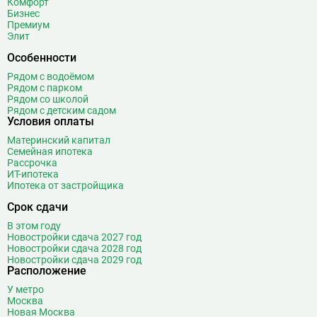
Комфорт
Бульвар Адмирала Ушакова
5
Бизнес
Бульвар Дмитрия Донского
20
Премиум
Элит
Бульвар Рокоссовского
22
Бунинская аллея
15
Особенности
Бутырская
13
Рядом с водоёмом
Рядом с парком
В
Вавиловская
1
Рядом со школой
Рядом с детским садом
Варшавская
2
Условия оплаты
ВДНХ
31
Материнский капитал
Верхние Лихоборы
18
Семейная ипотека
Рассрочка
Владыкино
15
ИТ-ипотека
Водный стадион
28
Ипотека от застройщика
Войковская
26
Срок сдачи
Волгоградский проспект
11
В этом году
Волжская
12
Новостройки сдача 2027 год
Новостройки сдача 2028 год
Волоколамская
28
Новостройки сдача 2029 год
Волхонка
0
Расположение
Воробьёвы горы
10
У метро
Воронцовская
6
Москва
Новая Москва
16