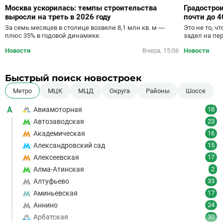
Москва ускорилась: темпы строительства
Градостро
выросли на треть в 2026 году
почти до 4
За семь месяцев в столице возвели 8,1 млн кв. м —
Это не то, ч
плюс 35% в годовой динамике.
задел на пе
Новости
Вчера, 15:06
Новости
Быстрый поиск новостроек
Метро
МЦК
МЦД
Округа
Районы
Шоссе
А
Авиамоторная
18
Автозаводская
23
Академическая
16
Александровский сад
15
Алексеевская
17
Алма-Атинская
2
Алтуфьево
33
Аминьевская
17
Аннино
24
Арбатская
30