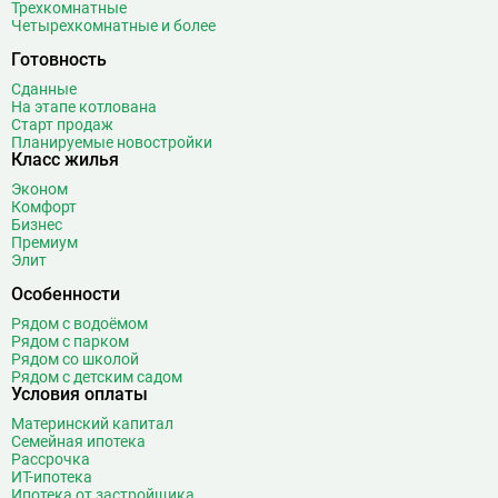
Беляево
11
Трехкомнатные
Четырехкомнатные и более
Бибирево
19
Библиотека имени Ленина
14
Готовность
Битцевский парк
3
Сданные
На этапе котлована
Борисово
3
Старт продаж
Боровицкая
15
Планируемые новостройки
Класс жилья
Боровское шоссе
12
Эконом
Ботанический сад
20
Комфорт
Братиславская
12
Бизнес
Премиум
Бульвар Адмирала Ушакова
5
Элит
Бульвар Дмитрия Донского
20
Особенности
Бульвар Рокоссовского
22
Рядом с водоёмом
Бунинская аллея
15
Рядом с парком
Бутырская
13
Рядом со школой
Рядом с детским садом
В
Вавиловская
1
Условия оплаты
Варшавская
2
Материнский капитал
Семейная ипотека
ВДНХ
31
Рассрочка
Верхние Лихоборы
18
ИТ-ипотека
Ипотека от застройщика
Владыкино
15