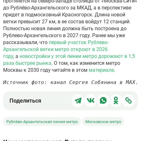
протянется на северо-западе столицы от «Москва-Сити»
до Рублёво-Архангельского за МКАД, а в перспективе
придет в подмосковный Красногорск. Длина новой
ветки превысит 27 км, в ее состав войдут 12 станций.
Полностью новая линия должна быть построена до
Рублево-Архангельского в 2027 году. Ранее мы уже
рассказывали, что
первый участок Рублево-
Архангельской ветки метро откроют в 2026
году
,
а
новостройки у этой линии метро дорожают в 1,5
раза быстрее рынка
. О том, как изменится метро
Москвы к 2030 году читайте в этом
материале
.
Источник фото: канал Сергея Собянина в МАХ.
Поделиться
Поделиться
Поделиться
Поделит
Под
Поделиться
в
в
в
в
чер
Telegram
ВКонтакте
WhatsApp
Однокла
ссы
Рублёво-Архангельская линия метро
Московское метро