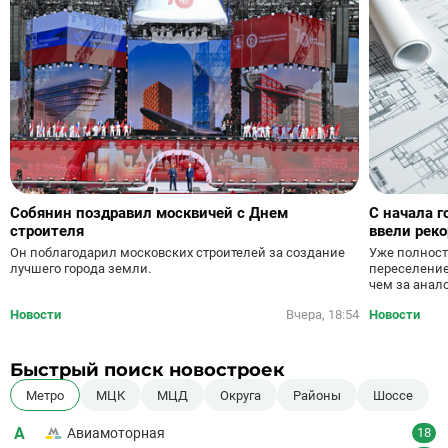
Собянин поздравил москвичей с Днем
С начала г
строителя
ввели рек
Уже полност
Он поблагодарил московских строителей за создание
переселение
лучшего города земли.
чем за анал
Новости
Вчера, 18:54
Новости
Быстрый поиск новостроек
Метро
МЦК
МЦД
Округа
Районы
Шоссе
А
Авиамоторная
18