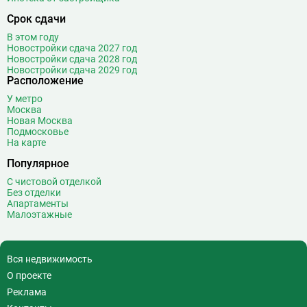
Водный стадион
28
Срок сдачи
Войковская
26
В этом году
Волгоградский проспект
11
Новостройки сдача 2027 год
Новостройки сдача 2028 год
Волжская
12
Новостройки сдача 2029 год
Расположение
Волоколамская
28
Волхонка
0
У метро
Москва
Воробьёвы горы
10
Новая Москва
Воронцовская
6
Подмосковье
На карте
Выставочная
16
Популярное
Выставочный центр
17
Выхино
20
С чистовой отделкой
Без отделки
Г
Генерала Тюленева
0
Апартаменты
Малоэтажные
Говорово
14
Д
Давыдково
14
Деловой центр
26
Вся недвижимость
Динамо
20
О проекте
Дмитровская
16
Реклама