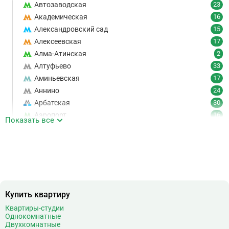
Автозаводская
23
Академическая
16
Александровский сад
15
Алексеевская
17
Алма-Атинская
2
Алтуфьево
33
Аминьевская
17
Аннино
24
Арбатская
30
Аэропорт
16
Показать все
Аэропорт Внуково
7
Б
Бабушкинская
49
Багратионовская
16
Баррикадная
21
Бауманская
25
Купить квартиру
Беговая
11
Беломорская
24
Квартиры-студии
Однокомнатные
Белорусская
23
Двухкомнатные