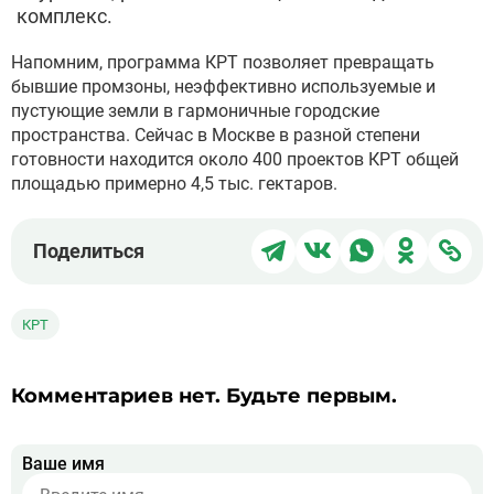
комплекс.
Напомним, программа КРТ позволяет превращать
бывшие промзоны, неэффективно используемые и
пустующие земли в гармоничные городские
пространства. Сейчас в Москве в разной степени
готовности находится около 400 проектов КРТ общей
площадью примерно 4,5 тыс. гектаров.
Поделиться
Поделиться
Поделиться
Поделит
Под
Поделиться
в
в
в
в
чер
Telegram
ВКонтакте
WhatsApp
Однокла
ссы
КРТ
Комментариев нет. Будьте первым.
Ваше имя