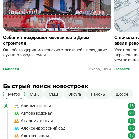
Собянин поздравил москвичей с Днем
С начала г
строителя
ввели рек
Уже полност
Он поблагодарил московских строителей за создание
переселение
лучшего города земли.
чем за анал
Новости
Вчера, 18:54
Новости
Быстрый поиск новостроек
Метро
МЦК
МЦД
Округа
Районы
Шоссе
А
Авиамоторная
18
Автозаводская
23
Академическая
16
Александровский сад
15
Алексеевская
17