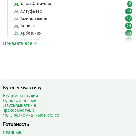
Алма-Атинская
2
Алтуфьево
33
Аминьевская
17
Аннино
24
Арбатская
30
Аэропорт
16
Показать все
Аэропорт Внуково
7
Б
Бабушкинская
49
Багратионовская
16
Баррикадная
21
Бауманская
25
Купить квартиру
Беговая
11
Беломорская
24
Квартиры-студии
Однокомнатные
Белорусская
23
Двухкомнатные
Беляево
11
Трехкомнатные
Четырехкомнатные и более
Бибирево
19
Библиотека имени Ленина
14
Готовность
Битцевский парк
3
Сданные