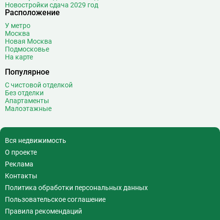
Волжская
12
Новостройки сдача 2029 год
Расположение
Волоколамская
28
Волхонка
0
У метро
Москва
Воробьёвы горы
10
Новая Москва
Воронцовская
6
Подмосковье
На карте
Выставочная
16
Популярное
Выставочный центр
17
Выхино
20
С чистовой отделкой
Без отделки
Г
Генерала Тюленева
0
Апартаменты
Малоэтажные
Говорово
14
Д
Давыдково
14
Деловой центр
26
Вся недвижимость
Динамо
20
О проекте
Дмитровская
16
Реклама
Добрынинская
17
Контакты
Домодедовская
37
Политика обработки персональных данных
Дорогомиловская
0
Пользовательское соглашение
Достоевская
8
Правила рекомендаций