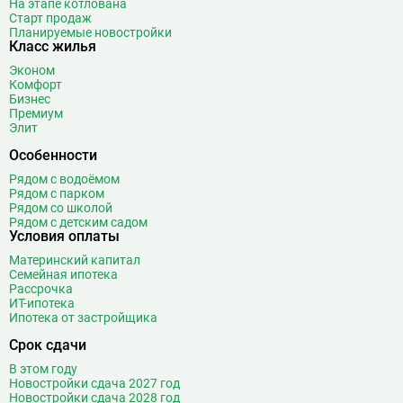
На этапе котлована
Борисово
3
Старт продаж
Боровицкая
15
Планируемые новостройки
Класс жилья
Боровское шоссе
12
Эконом
Ботанический сад
20
Комфорт
Братиславская
12
Бизнес
Премиум
Бульвар Адмирала Ушакова
5
Элит
Бульвар Дмитрия Донского
20
Особенности
Бульвар Рокоссовского
22
Рядом с водоёмом
Бунинская аллея
15
Рядом с парком
Бутырская
13
Рядом со школой
Рядом с детским садом
В
Вавиловская
1
Условия оплаты
Варшавская
2
Материнский капитал
Семейная ипотека
ВДНХ
31
Рассрочка
Верхние Лихоборы
18
ИТ-ипотека
Ипотека от застройщика
Владыкино
15
Водный стадион
28
Срок сдачи
Войковская
26
В этом году
Волгоградский проспект
11
Новостройки сдача 2027 год
Новостройки сдача 2028 год