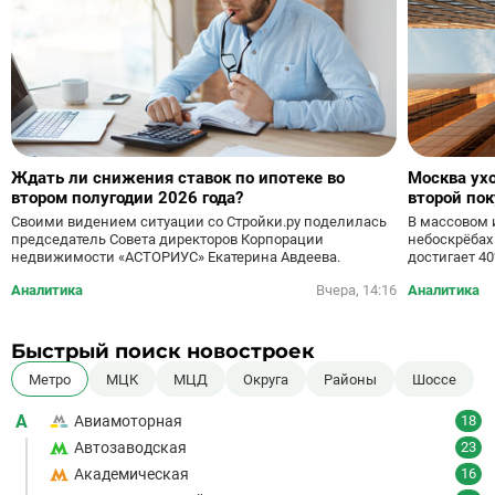
Ждать ли снижения ставок по ипотеке во
Москва ух
втором полугодии 2026 года?
второй по
небоскреб
Своими видением ситуации со Стройки.ру поделилась
В массовом 
председатель Совета директоров Корпорации
небоскрёбах
недвижимости «АСТОРИУС» Екатерина Авдеева.
достигает 4
Аналитика
Вчера, 14:16
Аналитика
Быстрый поиск новостроек
Метро
МЦК
МЦД
Округа
Районы
Шоссе
А
Авиамоторная
18
Автозаводская
23
Академическая
16