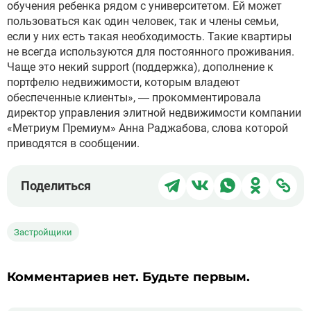
обучения ребенка рядом с университетом. Ей может
пользоваться как один человек, так и члены семьи,
если у них есть такая необходимость. Такие квартиры
не всегда используются для постоянного проживания.
Чаще это некий support (поддержка), дополнение к
портфелю недвижимости, которым владеют
обеспеченные клиенты», — прокомментировала
директор управления элитной недвижимости компании
«Метриум Премиум» Анна Раджабова, слова которой
приводятся в сообщении.
Поделиться
Поделиться
Поделиться
Поделит
Под
Поделиться
в
в
в
в
чер
Telegram
ВКонтакте
WhatsApp
Однокла
ссы
Застройщики
Комментариев нет. Будьте первым.