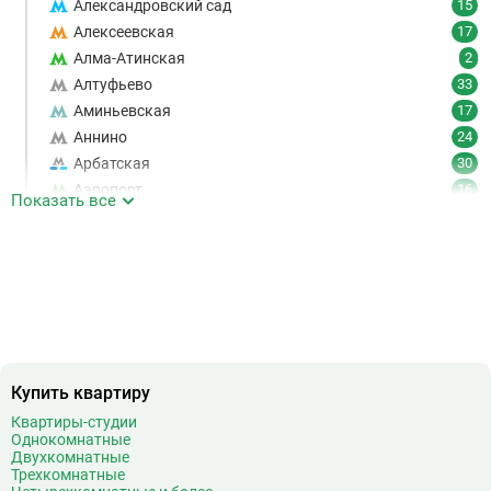
Александровский сад
15
Алексеевская
17
Алма-Атинская
2
Алтуфьево
33
Аминьевская
17
Аннино
24
Арбатская
30
Аэропорт
16
Показать все
Аэропорт Внуково
7
Б
Бабушкинская
49
Багратионовская
16
Баррикадная
21
Бауманская
25
Беговая
11
Беломорская
24
Купить квартиру
Белорусская
23
Квартиры-студии
Беляево
11
Однокомнатные
Двухкомнатные
Бибирево
19
Трехкомнатные
Библиотека имени Ленина
14