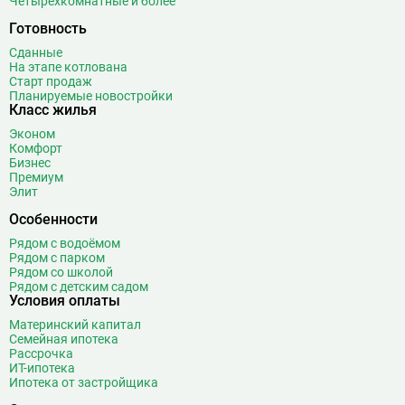
Четырехкомнатные и более
Битцевский парк
3
Готовность
Борисово
3
Сданные
Боровицкая
15
На этапе котлована
Старт продаж
Боровское шоссе
12
Планируемые новостройки
Ботанический сад
20
Класс жилья
Братиславская
12
Эконом
Комфорт
Бульвар Адмирала Ушакова
5
Бизнес
Бульвар Дмитрия Донского
20
Премиум
Элит
Бульвар Рокоссовского
22
Бунинская аллея
15
Особенности
Бутырская
13
Рядом с водоёмом
Рядом с парком
В
Вавиловская
1
Рядом со школой
Рядом с детским садом
Варшавская
2
Условия оплаты
ВДНХ
31
Материнский капитал
Верхние Лихоборы
18
Семейная ипотека
Рассрочка
Владыкино
15
ИТ-ипотека
Водный стадион
28
Ипотека от застройщика
Войковская
26