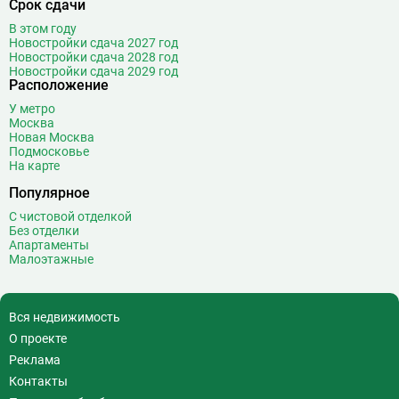
Срок сдачи
Волгоградский проспект
11
В этом году
Волжская
12
Новостройки сдача 2027 год
Новостройки сдача 2028 год
Волоколамская
28
Новостройки сдача 2029 год
Волхонка
0
Расположение
Воробьёвы горы
10
У метро
Воронцовская
6
Москва
Новая Москва
Выставочная
16
Подмосковье
Выставочный центр
17
На карте
Выхино
20
Популярное
Г
С чистовой отделкой
Генерала Тюленева
0
Без отделки
Говорово
14
Апартаменты
Малоэтажные
Д
Давыдково
14
Деловой центр
26
Динамо
20
Вся недвижимость
Дмитровская
16
О проекте
Добрынинская
17
Реклама
Домодедовская
37
Контакты
Дорогомиловская
0