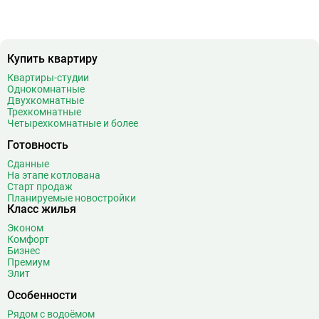
Багратионовская
16
Баррикадная
21
Бауманская
25
Купить квартиру
Беговая
11
Беломорская
24
Квартиры-студии
Однокомнатные
Белорусская
23
Двухкомнатные
Беляево
11
Трехкомнатные
Четырехкомнатные и более
Бибирево
19
Библиотека имени Ленина
14
Готовность
Битцевский парк
3
Сданные
На этапе котлована
Борисово
3
Старт продаж
Боровицкая
15
Планируемые новостройки
Класс жилья
Боровское шоссе
12
Эконом
Ботанический сад
20
Комфорт
Братиславская
12
Бизнес
Премиум
Бульвар Адмирала Ушакова
5
Элит
Бульвар Дмитрия Донского
20
Особенности
Бульвар Рокоссовского
22
Рядом с водоёмом
Бунинская аллея
15