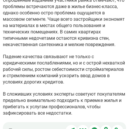
Опрошенные изданием участники рынка отмечают, что
проблемы встречаются даже в жилье бизнес-класса,
однако особенно остро проблема ощущается в
массовом сегменте. Чаще всего застройщики экономят
на материалах в местах общего пользования и
технических помещениях. В самих квартирах
типичными недочетами остаются кривизна стен,
некачественная сантехника и мелкие повреждения.
Падение качества связывают не только с
юридическими послаблениями, но и с острой нехваткой
рабочей силы, ростом себестоимости стройматериалов
и стремлением компаний ускорить ввод домов в
условиях дорогих кредитов.
В сложивших условиях эксперты советуют покупателям
предельно внимательно подходить к приемке жилья и
прибегать к услугам профессионалов, чтобы
зафиксировать все недостатки.
Поделиться
Поделиться
Поделиться
Поделит
Под