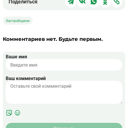
Поделиться
в
в
в
в
чер
Telegram
ВКонтакте
WhatsApp
Однокла
ссы
Застройщики
Комментариев нет. Будьте первым.
Ваше имя
Ваш комментарий