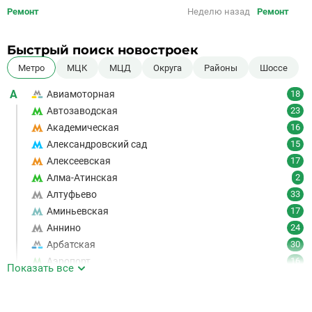
Ремонт
Неделю назад
Ремонт
Быстрый поиск новостроек
Метро
МЦК
МЦД
Округа
Районы
Шоссе
А
Авиамоторная
18
Автозаводская
23
Академическая
16
Александровский сад
15
Алексеевская
17
Алма-Атинская
2
Алтуфьево
33
Аминьевская
17
Аннино
24
Арбатская
30
Аэропорт
16
Показать все
Аэропорт Внуково
7
Б
Бабушкинская
49