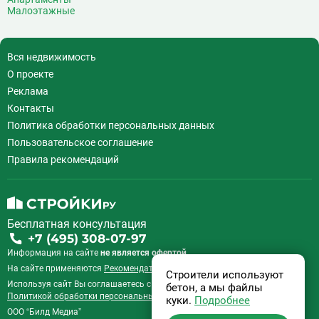
Малоэтажные
Говорово
14
Д
Давыдково
14
Деловой центр
26
Вся недвижимость
Динамо
20
О проекте
Дмитровская
16
Реклама
Добрынинская
17
Контакты
Домодедовская
37
Политика обработки персональных данных
Дорогомиловская
0
Пользовательское соглашение
Достоевская
8
Правила рекомендаций
Дубровка
14
Ж
Жулебино
43
Бесплатная консультация
З
Зюзино
1
+7 (495) 308-07-97
Зябликово
13
Информация на сайте
не является офертой.
И
Измайловская
14
На сайте применяются
Рекомендательные технологии
.
Строители используют
Используя сайт Вы соглашаетесь с
Пользовательским соглашением
и
бетон, а мы файлы
К
Калужская
26
Политикой обработки персональных данных
.
куки.
Подробнее
Кантемировская
12
ООО “Билд Медиа”