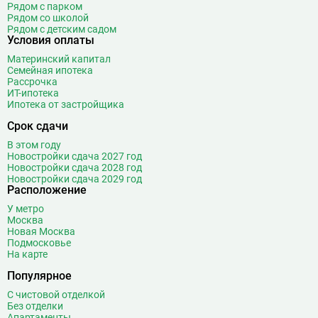
Рядом с парком
Бутырская
13
Рядом со школой
Рядом с детским садом
В
Вавиловская
1
Условия оплаты
Варшавская
2
Материнский капитал
Семейная ипотека
ВДНХ
31
Рассрочка
Верхние Лихоборы
18
ИТ-ипотека
Ипотека от застройщика
Владыкино
15
Водный стадион
28
Срок сдачи
Войковская
26
В этом году
Волгоградский проспект
11
Новостройки сдача 2027 год
Новостройки сдача 2028 год
Волжская
12
Новостройки сдача 2029 год
Расположение
Волоколамская
28
Волхонка
0
У метро
Москва
Воробьёвы горы
10
Новая Москва
Воронцовская
6
Подмосковье
На карте
Выставочная
16
Популярное
Выставочный центр
17
Выхино
20
С чистовой отделкой
Без отделки
Г
Генерала Тюленева
0
Апартаменты