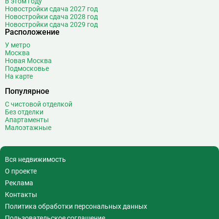
В этом году
Волгоградский проспект
11
Новостройки сдача 2027 год
Новостройки сдача 2028 год
Волжская
12
Новостройки сдача 2029 год
Расположение
Волоколамская
28
Волхонка
0
У метро
Москва
Воробьёвы горы
10
Новая Москва
Воронцовская
6
Подмосковье
На карте
Выставочная
16
Популярное
Выставочный центр
17
Выхино
20
С чистовой отделкой
Без отделки
Г
Генерала Тюленева
0
Апартаменты
Малоэтажные
Говорово
14
Д
Давыдково
14
Деловой центр
26
Вся недвижимость
Динамо
20
О проекте
Дмитровская
16
Реклама
Добрынинская
17
Контакты
Домодедовская
37
Политика обработки персональных данных
Дорогомиловская
0
Пользовательское соглашение