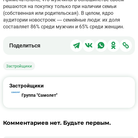
решаются на покупку только при наличии семьи
(собственная или родительская). В целом, ядро
аудитории новостроек — семейные люди: их доля
составляет 86% среди мужчин и 65% среди женщин.
Поделиться
Поделиться
Поделиться
Поделит
Под
Поделиться
в
в
в
в
чер
Telegram
ВКонтакте
WhatsApp
Однокла
ссы
Застройщики
Застройщики
Группа "Самолет"
Комментариев нет. Будьте первым.