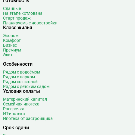
Готовность
Битцевский парк
3
Сданные
На этапе котлована
Борисово
3
Старт продаж
Боровицкая
15
Планируемые новостройки
Класс жилья
Боровское шоссе
12
Эконом
Ботанический сад
20
Комфорт
Братиславская
12
Бизнес
Премиум
Бульвар Адмирала Ушакова
5
Элит
Бульвар Дмитрия Донского
20
Особенности
Бульвар Рокоссовского
22
Рядом с водоёмом
Бунинская аллея
15
Рядом с парком
Бутырская
13
Рядом со школой
Рядом с детским садом
В
Вавиловская
1
Условия оплаты
Варшавская
2
Материнский капитал
Семейная ипотека
ВДНХ
31
Рассрочка
Верхние Лихоборы
18
ИТ-ипотека
Ипотека от застройщика
Владыкино
15
Водный стадион
28
Срок сдачи
Войковская
26