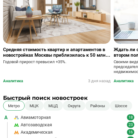
Средняя стоимость квартир и апартаментов в
Ждать ли 
новостройках Москвы приблизилась к 50 млн
втором пол
руб.
Своими виде
Годовой прирост превысил +35%.
председател
недвижимост
Аналитика
3 дня назад
Аналитика
Быстрый поиск новостроек
Метро
МЦК
МЦД
Округа
Районы
Шоссе
А
Авиамоторная
18
Автозаводская
23
Академическая
16