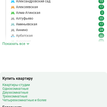
Александровский сад
15
Алексеевская
17
Алма-Атинская
2
Алтуфьево
33
Аминьевская
17
Аннино
24
Арбатская
30
Аэропорт
16
Показать все
Аэропорт Внуково
7
Б
Бабушкинская
49
Багратионовская
16
Баррикадная
21
Бауманская
25
Купить квартиру
Беговая
11
Беломорская
24
Квартиры-студии
Однокомнатные
Белорусская
23
Двухкомнатные
Беляево
11
Трехкомнатные
Четырехкомнатные и более
Бибирево
19
Библиотека имени Ленина
14