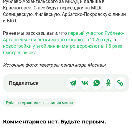
Рублёво-Архангельского за МКАД и дальше в
Красногорск. С нее будут пересадки на МЦК,
Солнцевскую, Филёвскую, Арбатско-Покровскую линии
и БКЛ.
Ранее мы рассказывали, что
первый участок Рублево-
Архангельской ветки метро откроют в 2026 году,
а
новостройки у этой линии метро дорожают в 1,5 раза
быстрее рынка
.
Источник фото: телеграм-канал мэра Москвы
Поделиться
Поделиться
Поделиться
Поделит
Под
Поделиться
в
в
в
в
чер
Telegram
ВКонтакте
WhatsApp
Однокла
ссы
Рублёво-Архангельская линия метро
Комментариев нет. Будьте первым.