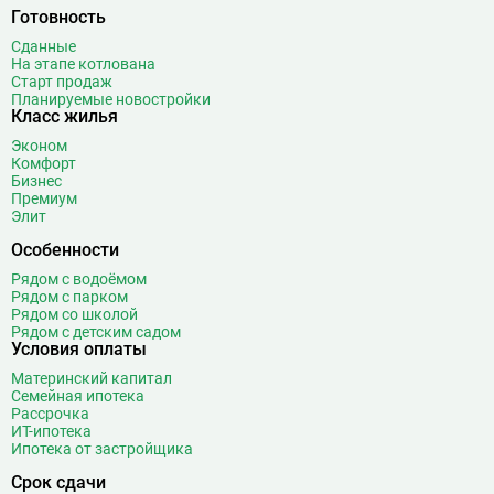
Библиотека имени Ленина
14
Готовность
Битцевский парк
3
Сданные
На этапе котлована
Борисово
3
Старт продаж
Боровицкая
15
Планируемые новостройки
Класс жилья
Боровское шоссе
12
Эконом
Ботанический сад
20
Комфорт
Братиславская
12
Бизнес
Премиум
Бульвар Адмирала Ушакова
5
Элит
Бульвар Дмитрия Донского
20
Особенности
Бульвар Рокоссовского
22
Рядом с водоёмом
Бунинская аллея
15
Рядом с парком
Бутырская
13
Рядом со школой
Рядом с детским садом
В
Вавиловская
1
Условия оплаты
Варшавская
2
Материнский капитал
Семейная ипотека
ВДНХ
31
Рассрочка
Верхние Лихоборы
18
ИТ-ипотека
Ипотека от застройщика
Владыкино
15
Водный стадион
28
Срок сдачи