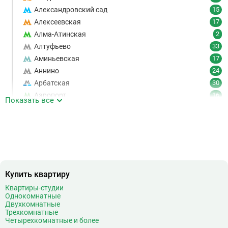
Александровский сад
15
Алексеевская
17
Алма-Атинская
2
Алтуфьево
33
Аминьевская
17
Аннино
24
Арбатская
30
Аэропорт
16
Показать все
Аэропорт Внуково
7
Б
Бабушкинская
49
Багратионовская
16
Баррикадная
21
Бауманская
25
Купить квартиру
Беговая
11
Беломорская
24
Квартиры-студии
Однокомнатные
Белорусская
23
Двухкомнатные
Беляево
11
Трехкомнатные
Четырехкомнатные и более
Бибирево
19