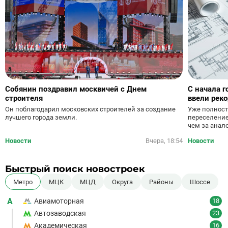
Собянин поздравил москвичей с Днем
С начала г
строителя
ввели рек
Уже полност
Он поблагодарил московских строителей за создание
переселение
лучшего города земли.
чем за анал
Новости
Вчера, 18:54
Новости
Быстрый поиск новостроек
Метро
МЦК
МЦД
Округа
Районы
Шоссе
А
Авиамоторная
18
Автозаводская
23
Академическая
16