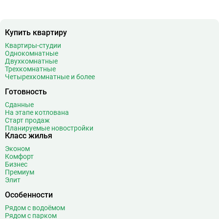
Баррикадная
21
Бауманская
25
Купить квартиру
Беговая
11
Беломорская
24
Квартиры-студии
Однокомнатные
Белорусская
23
Двухкомнатные
Беляево
11
Трехкомнатные
Четырехкомнатные и более
Бибирево
19
Библиотека имени Ленина
14
Готовность
Битцевский парк
3
Сданные
На этапе котлована
Борисово
3
Старт продаж
Боровицкая
15
Планируемые новостройки
Класс жилья
Боровское шоссе
12
Эконом
Ботанический сад
20
Комфорт
Братиславская
12
Бизнес
Премиум
Бульвар Адмирала Ушакова
5
Элит
Бульвар Дмитрия Донского
20
Особенности
Бульвар Рокоссовского
22
Рядом с водоёмом
Бунинская аллея
15
Рядом с парком