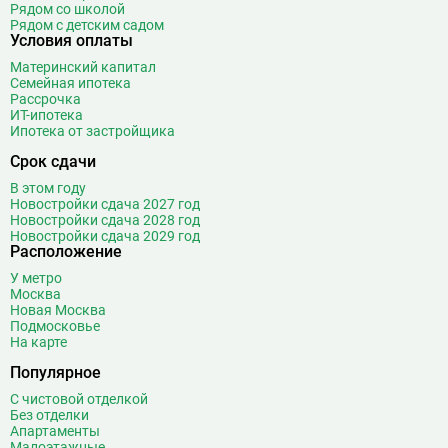
Бутырская
13
Рядом со школой
Рядом с детским садом
В
Вавиловская
1
Условия оплаты
Варшавская
2
Материнский капитал
Семейная ипотека
ВДНХ
31
Рассрочка
Верхние Лихоборы
18
ИТ-ипотека
Ипотека от застройщика
Владыкино
15
Водный стадион
28
Срок сдачи
Войковская
26
В этом году
Волгоградский проспект
11
Новостройки сдача 2027 год
Новостройки сдача 2028 год
Волжская
12
Новостройки сдача 2029 год
Расположение
Волоколамская
28
Волхонка
0
У метро
Москва
Воробьёвы горы
10
Новая Москва
Воронцовская
6
Подмосковье
На карте
Выставочная
16
Популярное
Выставочный центр
17
Выхино
20
С чистовой отделкой
Без отделки
Г
Генерала Тюленева
0
Апартаменты
Малоэтажные