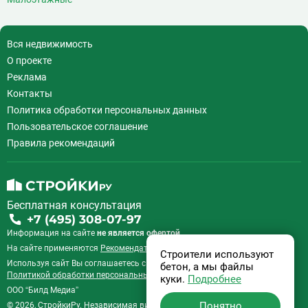
Говорово
14
Д
Давыдково
14
Деловой центр
26
Вся недвижимость
Динамо
20
О проекте
Дмитровская
16
Реклама
Добрынинская
17
Контакты
Домодедовская
37
Политика обработки персональных данных
Дорогомиловская
0
Пользовательское соглашение
Достоевская
8
Правила рекомендаций
Дубровка
14
Ж
Жулебино
43
Бесплатная консультация
З
Зюзино
1
+7 (495) 308-07-97
Зябликово
13
Информация на сайте
не является офертой.
И
Измайловская
14
На сайте применяются
Рекомендательные технологии
.
Строители используют
Используя сайт Вы соглашаетесь с
Пользовательским соглашением
и
бетон, а мы файлы
К
Калужская
26
Политикой обработки персональных данных
.
куки.
Подробнее
Кантемировская
12
ООО “Билд Медиа”
Понятно
© 2026, СтройкиРу. Независимая витрина недвижимости России.
Каховская
1