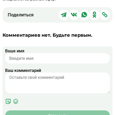
Поделиться
Поделиться
Поделиться
Поделит
Под
Поделиться
в
в
в
в
чер
Telegram
ВКонтакте
WhatsApp
Однокла
ссы
Комментариев нет. Будьте первым.
Ваше имя
Ваш комментарий