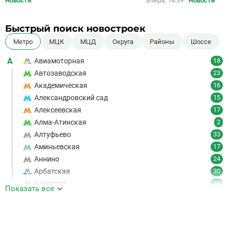
Новости
Вчера, 14:39
Новости
Быстрый поиск новостроек
Метро
МЦК
МЦД
Округа
Районы
Шоссе
А
Авиамоторная
18
Автозаводская
23
Академическая
16
Александровский сад
15
Алексеевская
17
Алма-Атинская
2
Алтуфьево
33
Аминьевская
17
Аннино
24
Арбатская
30
Аэропорт
16
Показать все
Аэропорт Внуково
7
Б
Бабушкинская
49
Багратионовская
16