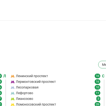
Ме
Л
С
8
Ленинский проспект
16
3
Лермонтовский проспект
16
6
Лесопарковая
10
5
Лефортово
11
7
Лианозово
3
2
Ломоносовский проспект
26