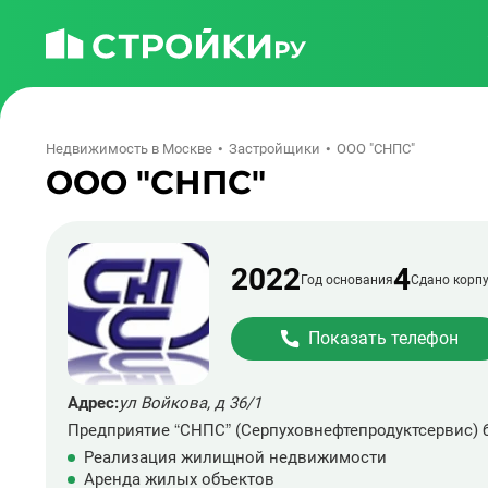
Недвижимость в Москве
Застройщики
ООО "СНПС"
ООО "СНПС"
2022
4
Год основания
Сдано корпу
Показать телефон
Адрес:
ул Войкова, д 36/1
Предприятие “СНПС” (
Серпуховнефтепродуктсервис
)
Реализация жилищной недвижимости
Аренда жилых объектов