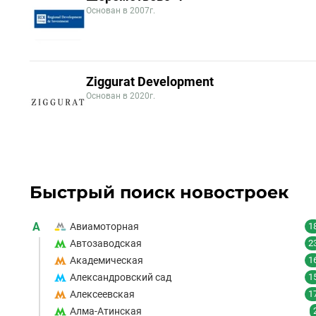
Основан в 2007г.
Ziggurat Development
Основан в 2020г.
Быстрый поиск новостроек
А
Авиамоторная
1
Автозаводская
2
Академическая
1
Александровский сад
1
Алексеевская
1
Алма-Атинская