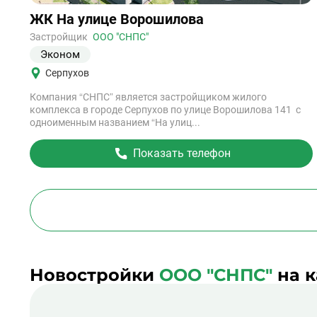
Ссылка
ЖК На улице Ворошилова
на
объект
Застройщик
ООО "СНПС"
Эконом
Серпухов
Компания “СНПС” является застройщиком жилого
комплекса в городе Серпухов по улице Ворошилова 141 с
одноименным названием “На улиц...
Показать телефон
Новостройки
ООО "СНПС"
на к