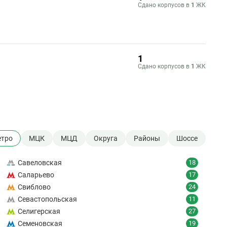
Сдано корпусов в
1
ЖК
1
Сдано корпусов в
1
ЖК
тро
МЦК
МЦД
Округа
Районы
Шоссе
Савеловская
18
Саларьево
17
Свиблово
24
Севастопольская
11
Селигерская
27
Семеновская
19