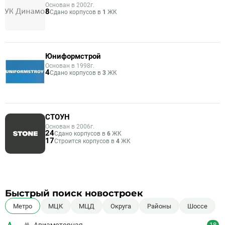
Основан в 2002г.
8
Сдано корпусов в
1
ЖК
Юниформстрой
Основан в 1998г.
4
Сдано корпусов в
3
ЖК
СТОУН
Основан в 2006г.
24
Сдано корпусов в
6
ЖК
17
Строится корпусов в
4
ЖК
Быстрый поиск новостроек
Метро
МЦК
МЦД
Округа
Районы
Шоссе
18