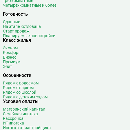
Трехкомнатные
Четырехкомнатные и более
Беляево
11
Бибирево
19
Готовность
Библиотека имени Ленина
14
Сданные
Битцевский парк
3
На этапе котлована
Старт продаж
Борисово
3
Планируемые новостройки
Класс жилья
Боровицкая
15
Боровское шоссе
12
Эконом
Комфорт
Ботанический сад
20
Бизнес
Братиславская
12
Премиум
Элит
Бульвар Адмирала Ушакова
5
Особенности
Бульвар Дмитрия Донского
20
Бульвар Рокоссовского
22
Рядом с водоёмом
Рядом с парком
Бунинская аллея
15
Рядом со школой
Бутырская
13
Рядом с детским садом
Условия оплаты
В
Вавиловская
1
Материнский капитал
Варшавская
2
Семейная ипотека
Рассрочка
ВДНХ
31
ИТ-ипотека
Верхние Лихоборы
18
Ипотека от застройщика