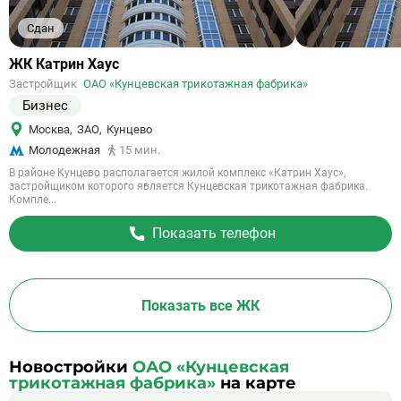
Сдан
Ссылка
ЖК Катрин Хаус
на
Застройщик
ОАО «Кунцевская трикотажная фабрика»
объект
Бизнес
Москва
,
ЗАО
,
Кунцево
Молодежная
15 мин.
В районе Кунцево располагается жилой комплекс «Катрин Хаус»,
застройщиком которого является Кунцевская трикотажная фабрика.
Компле...
Показать телефон
Показать все ЖК
Новостройки
ОАО «Кунцевская
трикотажная фабрика»
на карте