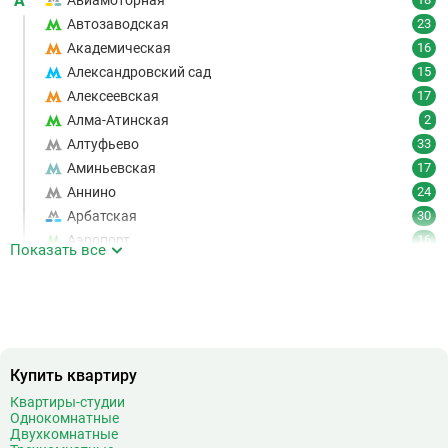
А
Авиамоторная
Автозаводская
23
Академическая
16
Александровский сад
15
Алексеевская
17
Алма-Атинская
2
Алтуфьево
33
Аминьевская
17
Аннино
24
Арбатская
30
Аэропорт
16
Показать все
Аэропорт Внуково
7
Б
Бабушкинская
49
Багратионовская
16
Баррикадная
21
Бауманская
25
Купить квартиру
Беговая
11
Квартиры-студии
Однокомнатные
Беломорская
24
Двухкомнатные
Белорусская
23