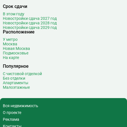
Владыкино
15
Срок сдачи
Водный стадион
28
В этом году
Войковская
26
Новостройки сдача 2027 год
Новостройки сдача 2028 год
Волгоградский проспект
11
Новостройки сдача 2029 год
Волжская
12
Расположение
Волоколамская
28
У метро
Москва
Волхонка
0
Новая Москва
Воробьёвы горы
10
Подмосковье
На карте
Воронцовская
6
Выставочная
16
Популярное
Выставочный центр
17
С чистовой отделкой
Без отделки
Выхино
20
Апартаменты
Малоэтажные
Г
Генерала Тюленева
0
Говорово
14
Д
Давыдково
14
Вся недвижимость
Деловой центр
26
О проекте
Динамо
20
Реклама
Дмитровская
16
Контакты