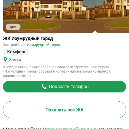
Сдан
Ссылка
ЖК Изумрудный город
на
Застройщик
Изумрудный город
объект
Комфорт
Химки
В городе Химки в микрорайоне Новогорск строительная фирма
«Изумрудный город» возвела многофункциональный комплекс с
одноименным на...
Показать телефон
Показать все ЖК