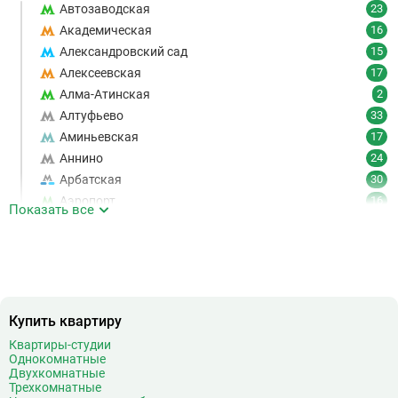
Автозаводская
23
Академическая
16
Александровский сад
15
Алексеевская
17
Алма-Атинская
2
Алтуфьево
33
Аминьевская
17
Аннино
24
Арбатская
30
Аэропорт
16
Показать все
Аэропорт Внуково
7
Б
Бабушкинская
49
Багратионовская
16
Баррикадная
21
Бауманская
25
Купить квартиру
Беговая
11
Квартиры-студии
Однокомнатные
Беломорская
24
Двухкомнатные
Белорусская
23
Трехкомнатные