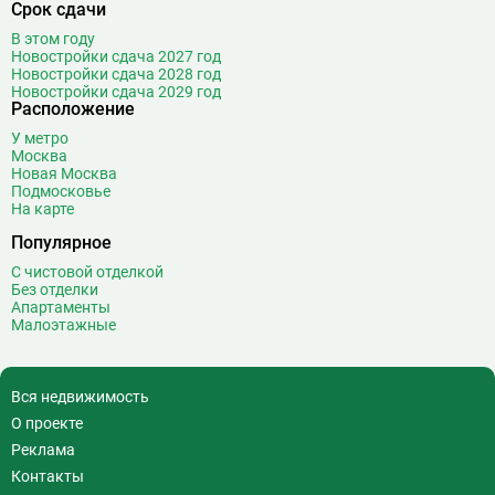
Срок сдачи
Водный стадион
28
В этом году
Войковская
26
Новостройки сдача 2027 год
Новостройки сдача 2028 год
Волгоградский проспект
11
Новостройки сдача 2029 год
Волжская
12
Расположение
Волоколамская
28
У метро
Москва
Волхонка
0
Новая Москва
Воробьёвы горы
10
Подмосковье
На карте
Воронцовская
6
Выставочная
16
Популярное
Выставочный центр
17
С чистовой отделкой
Без отделки
Выхино
20
Апартаменты
Малоэтажные
Г
Генерала Тюленева
0
Говорово
14
Д
Давыдково
14
Вся недвижимость
Деловой центр
26
О проекте
Динамо
20
Реклама
Дмитровская
16
Контакты