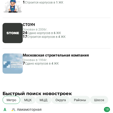
1
Строится корпусов в
1
ЖК
СТОУН
Основан в 2006г.
24
Сдано корпусов в
6
ЖК
17
Строится корпусов в
4
ЖК
Московская строительная компания
Основан в 1994г.
7
Сдано корпусов в
4
ЖК
Быстрый поиск новостроек
Метро
МЦК
МЦД
Округа
Районы
Шоссе
А
Авиамоторная
18