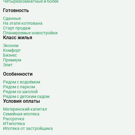
Четырехкомнатные и более
Беляево
11
Бибирево
19
Готовность
Библиотека имени Ленина
14
Сданные
Битцевский парк
3
На этапе котлована
Старт продаж
Борисово
3
Планируемые новостройки
Класс жилья
Боровицкая
15
Боровское шоссе
12
Эконом
Комфорт
Ботанический сад
20
Бизнес
Братиславская
12
Премиум
Элит
Бульвар Адмирала Ушакова
5
Особенности
Бульвар Дмитрия Донского
20
Бульвар Рокоссовского
22
Рядом с водоёмом
Рядом с парком
Бунинская аллея
15
Рядом со школой
Бутырская
13
Рядом с детским садом
Условия оплаты
В
Вавиловская
1
Материнский капитал
Варшавская
2
Семейная ипотека
Рассрочка
ВДНХ
31
ИТ-ипотека
Верхние Лихоборы
18
Ипотека от застройщика
Владыкино
15