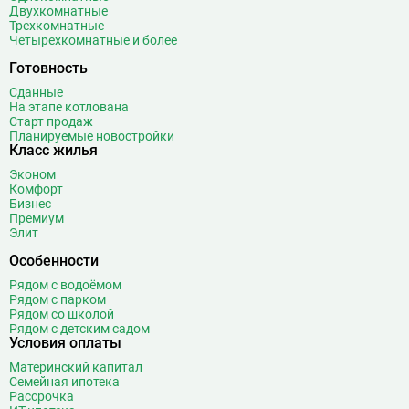
Двухкомнатные
Белорусская
23
Трехкомнатные
Четырехкомнатные и более
Беляево
11
Бибирево
19
Готовность
Библиотека имени Ленина
14
Сданные
Битцевский парк
3
На этапе котлована
Старт продаж
Борисово
3
Планируемые новостройки
Класс жилья
Боровицкая
15
Боровское шоссе
12
Эконом
Комфорт
Ботанический сад
20
Бизнес
Братиславская
12
Премиум
Элит
Бульвар Адмирала Ушакова
5
Особенности
Бульвар Дмитрия Донского
20
Бульвар Рокоссовского
22
Рядом с водоёмом
Рядом с парком
Бунинская аллея
15
Рядом со школой
Бутырская
13
Рядом с детским садом
Условия оплаты
В
Вавиловская
1
Материнский капитал
Варшавская
2
Семейная ипотека
Рассрочка
ВДНХ
31