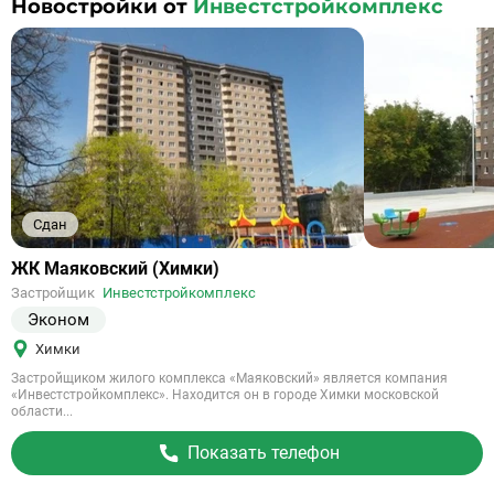
Новостройки от
Инвестстройкомплекс
Сдан
Ссылка
ЖК Маяковский (Химки)
на
Застройщик
Инвестстройкомплекс
объект
Эконом
Химки
Застройщиком жилого комплекса «Маяковский» является компания
«Инвестстройкомплекс». Находится он в городе Химки московской
области...
Показать телефон