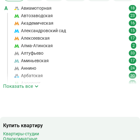
А
Авиамоторная
18
Автозаводская
23
Академическая
16
Александровский сад
15
Алексеевская
17
Алма-Атинская
2
Алтуфьево
33
Аминьевская
17
Аннино
24
Арбатская
30
Аэропорт
16
Показать все
Аэропорт Внуково
7
Б
Бабушкинская
49
Багратионовская
16
Баррикадная
21
Бауманская
25
Купить квартиру
Беговая
11
Квартиры-студии
Однокомнатные
Беломорская
24