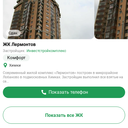
Сдан
Ссылка
ЖК Лермонтов
на
Застройщик
Инвестстройкомплекс
объект
Комфорт
Химки
Современный жилой комплекс «Лермонтов» построен в микрорайоне
Лобаново в подмосковных Химках. Застройщик выполнил все взятые на
се...
Показать телефон
Показать все ЖК