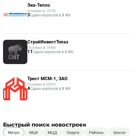
Эко-Тепло
Основан в 1978г.
3
Сдано корпусов в
3
ЖК
СтройИнвестТопаз
Основан в 1994г.
11
Сдано корпусов в
3
ЖК
Трест МСМ-1, ЗАО
Основан в 2001г.
4
Сдано корпусов в
3
ЖК
Быстрый поиск новостроек
Метро
МЦК
МЦД
Округа
Районы
Шоссе