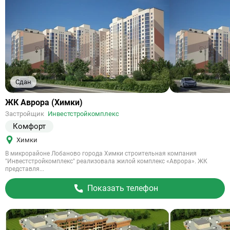
Сдан
Ссылка
ЖК Аврора (Химки)
на
Застройщик
Инвестстройкомплекс
объект
Комфорт
Химки
В микрорайоне Лобаново города Химки строительная компания
"Инвестстройкомплекс" реализовала жилой комплекс «Аврора». ЖК
представля...
Показать телефон