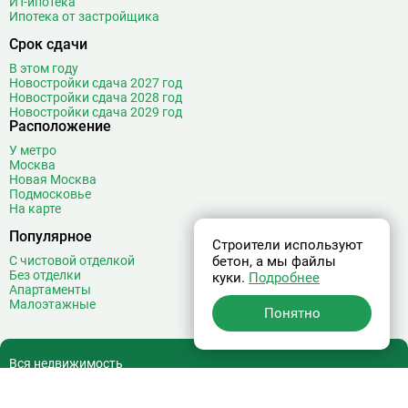
ИТ-ипотека
Верхние Лихоборы
18
Ипотека от застройщика
Владыкино
15
Срок сдачи
Водный стадион
28
В этом году
Войковская
26
Новостройки сдача 2027 год
Новостройки сдача 2028 год
Волгоградский проспект
11
Новостройки сдача 2029 год
Волжская
12
Расположение
Волоколамская
28
У метро
Москва
Волхонка
0
Новая Москва
Воробьёвы горы
10
Подмосковье
На карте
Воронцовская
6
Выставочная
16
Популярное
Строители используют
Выставочный центр
17
С чистовой отделкой
бетон, а мы файлы
Без отделки
Выхино
20
куки.
Подробнее
Апартаменты
Малоэтажные
Г
Генерала Тюленева
0
Понятно
Говорово
14
Д
Давыдково
14
Вся недвижимость
Деловой центр
26
О проекте
Динамо
20
Реклама