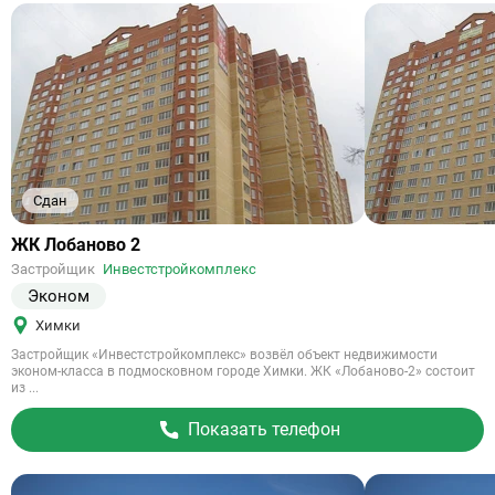
Сдан
Ссылка
ЖК Лобаново 2
на
Застройщик
Инвестстройкомплекс
объект
Эконом
Химки
Застройщик «Инвестстройкомплекс» возвёл объект недвижимости
эконом-класса в подмосковном городе Химки. ЖК «Лобаново-2» состоит
из ...
Показать телефон