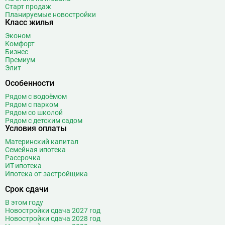
Старт продаж
Борисово
3
Планируемые новостройки
Класс жилья
Боровицкая
15
Боровское шоссе
12
Эконом
Комфорт
Ботанический сад
20
Бизнес
Братиславская
12
Премиум
Элит
Бульвар Адмирала Ушакова
5
Особенности
Бульвар Дмитрия Донского
20
Бульвар Рокоссовского
22
Рядом с водоёмом
Рядом с парком
Бунинская аллея
15
Рядом со школой
Бутырская
13
Рядом с детским садом
Условия оплаты
В
Вавиловская
1
Материнский капитал
Варшавская
2
Семейная ипотека
Рассрочка
ВДНХ
31
ИТ-ипотека
Верхние Лихоборы
18
Ипотека от застройщика
Владыкино
15
Срок сдачи
Водный стадион
28
В этом году
Войковская
26
Новостройки сдача 2027 год
Новостройки сдача 2028 год
Волгоградский проспект
11