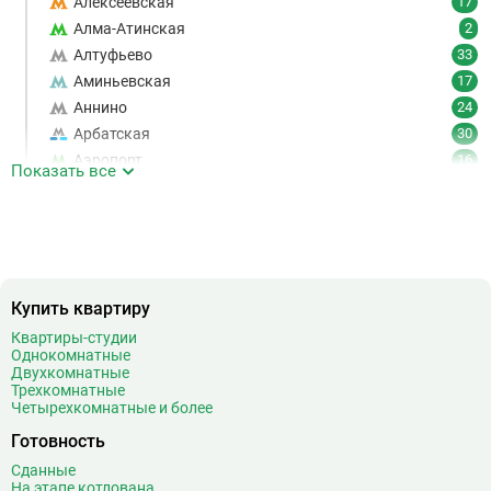
Алексеевская
17
Алма-Атинская
2
Алтуфьево
33
Аминьевская
17
Аннино
24
Арбатская
30
Аэропорт
16
Показать все
Аэропорт Внуково
7
Б
Бабушкинская
49
Багратионовская
16
Баррикадная
21
Бауманская
25
Купить квартиру
Беговая
11
Квартиры-студии
Однокомнатные
Беломорская
24
Двухкомнатные
Белорусская
23
Трехкомнатные
Четырехкомнатные и более
Беляево
11
Бибирево
19
Готовность
Библиотека имени Ленина
14
Сданные
Битцевский парк
3
На этапе котлована