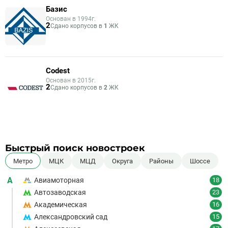
Базис
Основан в 1994г.
2
Сдано корпусов в
1
ЖК
Codest
Основан в 2015г.
2
Сдано корпусов в
2
ЖК
Быстрый поиск новостроек
Метро
МЦК
МЦД
Округа
Районы
Шоссе
А
Авиамоторная
18
Автозаводская
23
Академическая
16
Александровский сад
15