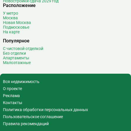
Новостройки сдача 2029 год
Волжская
12
Расположение
Волоколамская
28
У метро
Москва
Волхонка
0
Новая Москва
Воробьёвы горы
10
Подмосковье
На карте
Воронцовская
6
Выставочная
16
Популярное
Выставочный центр
17
С чистовой отделкой
Без отделки
Выхино
20
Апартаменты
Малоэтажные
Г
Генерала Тюленева
0
Говорово
14
Д
Давыдково
14
Вся недвижимость
Деловой центр
26
О проекте
Динамо
20
Реклама
Дмитровская
16
Контакты
Добрынинская
17
Политика обработки персональных данных
Домодедовская
37
Пользовательское соглашение
Дорогомиловская
0
Правила рекомендаций
Достоевская
8