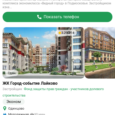
комплекса экономкласса «Видный город» в Подмосковье. Застройщиком
изна...
Показать телефон
3.29
14
Сдан
Ссылка
ЖК Город-событие Лайково
на
Застройщик
Фонд защиты прав граждан - участников долевого
объект
строительства
Эконом
Одинцово
Молодежная
30 мин.