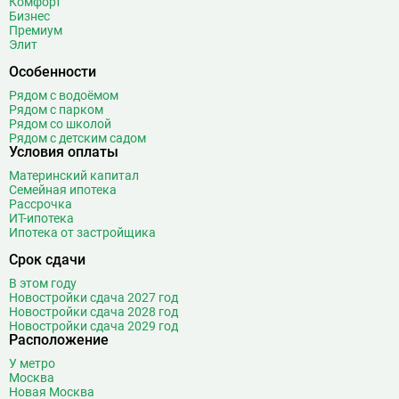
Комфорт
Ботанический сад
20
Бизнес
Братиславская
12
Премиум
Элит
Бульвар Адмирала Ушакова
5
Особенности
Бульвар Дмитрия Донского
20
Бульвар Рокоссовского
22
Рядом с водоёмом
Рядом с парком
Бунинская аллея
15
Рядом со школой
Бутырская
13
Рядом с детским садом
Условия оплаты
В
Вавиловская
1
Материнский капитал
Варшавская
2
Семейная ипотека
Рассрочка
ВДНХ
31
ИТ-ипотека
Верхние Лихоборы
18
Ипотека от застройщика
Владыкино
15
Срок сдачи
Водный стадион
28
В этом году
Войковская
26
Новостройки сдача 2027 год
Новостройки сдача 2028 год
Волгоградский проспект
11
Новостройки сдача 2029 год
Волжская
12
Расположение
Волоколамская
28
У метро
Москва
Волхонка
0
Новая Москва