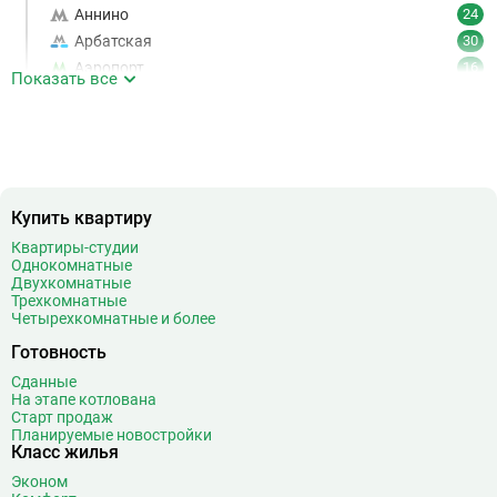
Аннино
24
Арбатская
30
Аэропорт
16
Показать все
Аэропорт Внуково
7
Б
Бабушкинская
49
Багратионовская
16
Баррикадная
21
Бауманская
25
Купить квартиру
Беговая
11
Квартиры-студии
Однокомнатные
Беломорская
24
Двухкомнатные
Белорусская
23
Трехкомнатные
Четырехкомнатные и более
Беляево
11
Бибирево
19
Готовность
Библиотека имени Ленина
14
Сданные
Битцевский парк
3
На этапе котлована
Старт продаж
Борисово
3
Планируемые новостройки
Класс жилья
Боровицкая
15
Боровское шоссе
12
Эконом