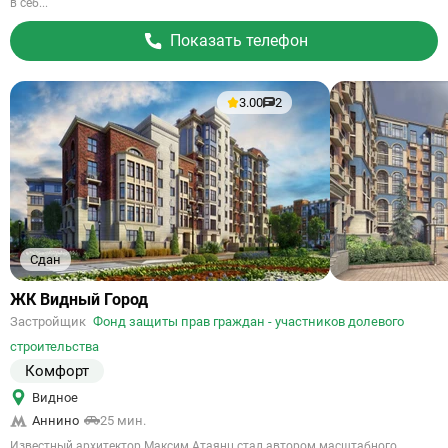
в себ...
Показать телефон
3.00
2
Сдан
Ссылка
ЖК Видный Город
на
Застройщик
Фонд защиты прав граждан - участников долевого
объект
строительства
Комфорт
Видное
Аннино
25 мин.
Известный архитектор Максим Атаянц стал автором масштабного