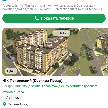
Город-событие “Лайково” - комплект эконом-класса в Одинцовском
районе рядом с деревней Лайково. В комплекс войдет 62 жилых здания ...
Показать телефон
3.00
1
Сдан
Ссылка
ЖК Покровский (Сергиев Посад)
на
Застройщик
Фонд защиты прав граждан - участников долевого
объект
строительства
Эконом
Сергиев Посад