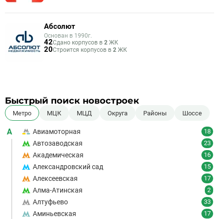
Абсолют
Основан в 1990г.
42
Сдано корпусов в
2
ЖК
20
Строится корпусов в
2
ЖК
Быстрый поиск новостроек
Метро
МЦК
МЦД
Округа
Районы
Шоссе
А
Авиамоторная
18
Автозаводская
23
Академическая
16
Александровский сад
15
Алексеевская
17
Алма-Атинская
2
Алтуфьево
33
Аминьевская
17