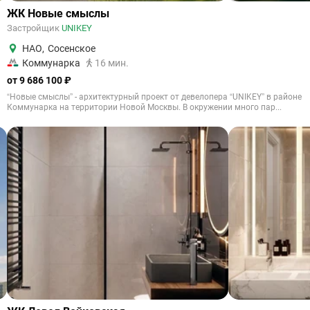
ЖК Новые смыслы
Застройщик
UNIKEY
НАО
,
Сосенское
Коммунарка
16 мин.
от 9 686 100 ₽
“Новые смыслы” - архитектурный проект от девелопера “UNIKEY” в районе
Коммунарка на территории Новой Москвы. В окружении много пар...