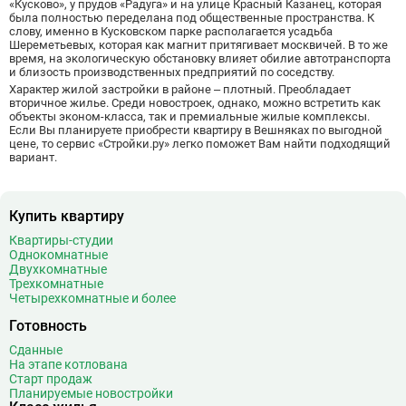
«Кусково», у прудов «Радуга» и на улице Красный Казанец, которая
Ботанический сад
20
была полностью переделана под общественные пространства. К
Братиславская
12
слову, именно в Кусковском парке располагается усадьба
Шереметьевых, которая как магнит притягивает москвичей. В то же
Бульвар Адмирала Ушакова
5
время, на экологическую обстановку влияет обилие автотранспорта
Бульвар Дмитрия Донского
20
и близость производственных предприятий по соседству.
Характер жилой застройки в районе – плотный. Преобладает
Бульвар Рокоссовского
22
вторичное жилье. Среди новостроек, однако, можно встретить как
Бунинская аллея
15
объекты
эконом-класса
, так и премиальные жилые комплексы.
Если Вы планируете приобрести квартиру в Вешняках по выгодной
Бутырская
13
цене, то сервис «Стройки.ру» легко поможет Вам найти подходящий
вариант.
В
Вавиловская
1
Варшавская
2
ВДНХ
31
Купить квартиру
Верхние Лихоборы
18
Квартиры-студии
Владыкино
15
Однокомнатные
Двухкомнатные
Водный стадион
28
Трехкомнатные
Войковская
26
Четырехкомнатные и более
Волгоградский проспект
11
Готовность
Волжская
12
Сданные
Волоколамская
28
На этапе котлована
Старт продаж
Волхонка
0
Планируемые новостройки
10