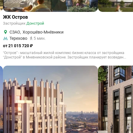
ЖК Остров
Застройщик
Донстрой
СЗАО
,
Хорошёво-Мнёвники
Терехово
5 мин.
от 21 015 720 ₽
“Остров” - масштабный жилой комплекс бизнес-класса от застройщика
“Донстрой” в Мневниковской районе. Застройщик планирует возведен...