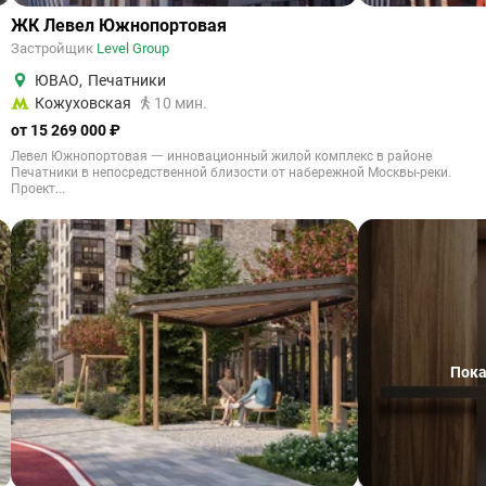
ЖК Левел Южнопортовая
Застройщик
Level Group
ЮВАО
,
Печатники
Кожуховская
10 мин.
от 15 269 000 ₽
Левел Южнопортовая 一 инновационный жилой комплекс в районе
Печатники в непосредственной близости от набережной Москвы-реки.
Проект...
Пока