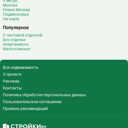
У метро
З
Зюзино
1
Москва
Зябликово
13
Новая Москва
Подмосковье
И
Измайловская
14
На карте
Популярное
К
Калужская
26
Кантемировская
12
С чистовой отделкой
Без отделки
Каховская
1
Апартаменты
Каширская
8
Малоэтажные
Киевская
24
Китай-город
12
Вся недвижимость
Кленовый бульвар
1
О проекте
Кожуховская
7
Реклама
Коломенская
14
Контакты
Коммунарка
22
Политика обработки персональных данных
Комсомольская
18
Пользовательское соглашение
Коньково
11
Правила рекомендаций
Корниловская
2
Косино
16
Котельники
49