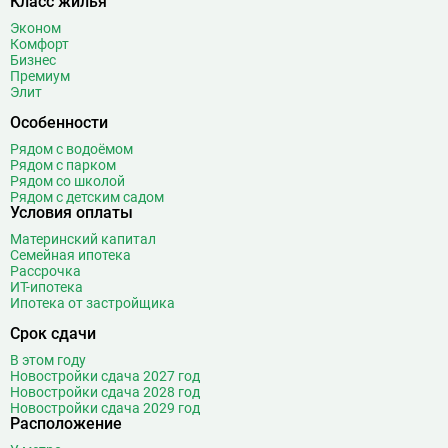
Класс жилья
Воробьёвы горы
Воронцовская
6
Эконом
Комфорт
Выставочная
16
Бизнес
Выставочный центр
17
Премиум
Элит
Выхино
20
Особенности
Г
Генерала Тюленева
0
Рядом с водоёмом
Говорово
14
Рядом с парком
Рядом со школой
Д
Давыдково
14
Рядом с детским садом
Условия оплаты
Деловой центр
26
Динамо
20
Материнский капитал
Семейная ипотека
Дмитровская
16
Рассрочка
Добрынинская
17
ИТ-ипотека
Ипотека от застройщика
Домодедовская
37
Срок сдачи
Дорогомиловская
0
Достоевская
8
В этом году
Новостройки сдача 2027 год
Дубровка
14
Новостройки сдача 2028 год
Новостройки сдача 2029 год
Ж
Жулебино
43
Расположение