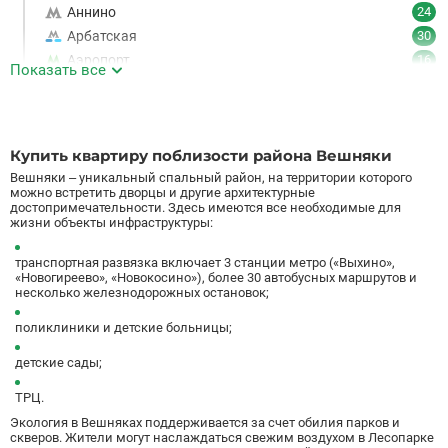
Аннино
24
Арбатская
30
Аэропорт
16
Показать все
Аэропорт Внуково
7
Б
Бабушкинская
49
Багратионовская
16
Купить квартиру поблизости района Вешняки
Баррикадная
21
Вешняки – уникальный спальный район, на территории которого
Бауманская
25
можно встретить дворцы и другие архитектурные
достопримечательности. Здесь имеются все необходимые для
Беговая
11
жизни объекты инфраструктуры:
Беломорская
24
Белорусская
23
транспортная развязка включает 3 станции метро («Выхино»,
«Новогиреево», «Новокосино»), более 30 автобусных маршрутов и
Беляево
11
несколько железнодорожных остановок;
Бибирево
19
поликлиники и детские больницы;
Библиотека имени Ленина
14
Битцевский парк
3
детские сады;
Борисово
3
ТРЦ.
Боровицкая
15
Экология в Вешняках поддерживается за счет обилия парков и
Боровское шоссе
12
скверов. Жители могут наслаждаться свежим воздухом в Лесопарке