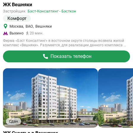
Ссылка
ЖК Вешняки
на
Застройщик
Бэст-Консалтинг - Бэсткон
объект
Комфорт
Москва
,
ВАО
,
Вешняки
Выхино
20 мин.
Фирма «Бэст Консалтинг» в восточном округе столицы возвела жилой
комплекс «Вешняки». Разумеется, для реализации данного комплекса ...
Показать телефон
Сдан
Ссылка