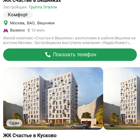
ЖК Счастье в Вешняках
на
Застройщик
Группа Эталон
объект
Комфорт
Москва
,
ВАО
,
Вешняки
Выхино
10 мин.
Жилой комплекс «Счастье в Вешняках» расположен в районе Вешняки на
востоке Москвы. Застройщиком выступила компания «Лидер-Инвест»,...
Показать телефон
Сдан
Ссылка
ЖК Счастье в Кусково
на