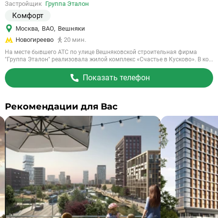
Застройщик
Группа Эталон
объект
Комфорт
Москва
,
ВАО
,
Вешняки
Новогиреево
20 мин.
На месте бывшего АТС по улице Вешняковской строительная фирма
"Группа Эталон" реализовала жилой комплекс «Счастье в Кусково». В ко...
Показать телефон
Рекомендации для Вас