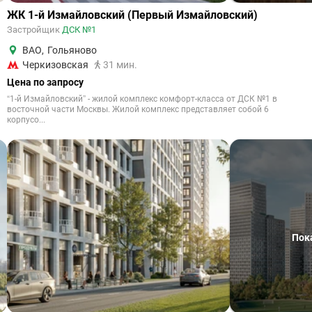
ЖК 1-й Измайловский (Первый Измайловский)
Застройщик
ДСК №1
ВАО
,
Гольяново
Черкизовская
31 мин.
Цена по запросу
“1-й Измайловский” - жилой комплекс комфорт-класса от ДСК №1 в
восточной части Москвы. Жилой комплекс представляет собой 6
корпусо...
Пок