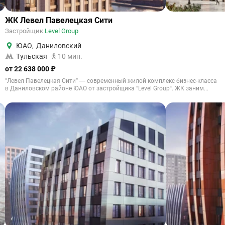
ЖК Левел Павелецкая Сити
Застройщик
Level Group
ЮАО
,
Даниловский
Тульская
10 мин.
от 22 638 000 ₽
"Левел Павелецкая Сити” — современный жилой комплекс бизнес-класса
в Даниловском районе ЮАО от застройщика “Level Group“. ЖК заним...