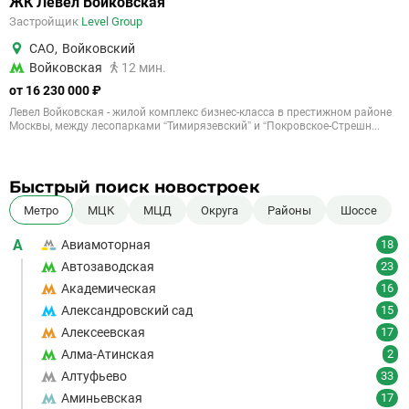
ЖК Левел Войковская
Застройщик
Level Group
САО
,
Войковский
Войковская
12 мин.
от 16 230 000 ₽
Левел Войковская - жилой комплекс бизнес-класса в престижном районе
Москвы, между лесопарками “Тимирязевский” и “Покровское-Стрешн...
Быстрый поиск новостроек
Метро
МЦК
МЦД
Округа
Районы
Шоссе
А
Авиамоторная
18
Автозаводская
23
Академическая
16
Александровский сад
15
Алексеевская
17
Алма-Атинская
2
Алтуфьево
33
Аминьевская
17