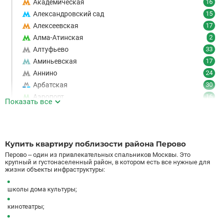
Академическая
16
Александровский сад
15
Алексеевская
17
Алма-Атинская
2
Алтуфьево
33
Аминьевская
17
Аннино
24
Арбатская
30
Аэропорт
16
Показать все
Аэропорт Внуково
7
Б
Бабушкинская
49
Багратионовская
16
Купить квартиру поблизости района Перово
Баррикадная
21
Перово – один из привлекательных спальников Москвы. Это
Бауманская
25
крупный и густонаселенный район, в котором есть все нужные для
жизни объекты инфраструктуры:
Беговая
11
Беломорская
24
школы дома культуры;
Белорусская
23
кинотеатры;
Беляево
11
Бибирево
19