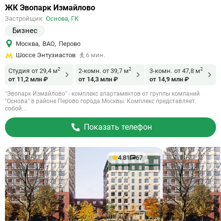
Ссылка
ЖК Эвопарк Измайлово
на
Застройщик
Основа, ГК
объект
Бизнес
Москва
,
ВАО
,
Перово
Шоссе Энтузиастов
6 мин.
2
2
2
Студия
от 29,4 м
2-комн.
от 39,7 м
3-комн.
от 47,8 м
от 11,2 млн ₽
от 14,3 млн ₽
от 14,9 млн ₽
“Эвопарк Измайлово” - комплекс апартаментов от группы компаний
“Основа” в районе Перово города Москвы. Комплекс представляет
собой...
Показать телефон
4.81
67