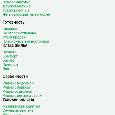
Однокомнатные
Войковская
26
Двухкомнатные
Трехкомнатные
Волгоградский проспект
11
Четырехкомнатные и более
Волжская
12
Готовность
Волоколамская
28
Волхонка
0
Сданные
На этапе котлована
Воробьёвы горы
10
Старт продаж
Воронцовская
6
Планируемые новостройки
Класс жилья
Выставочная
16
Эконом
Выставочный центр
17
Комфорт
Выхино
20
Бизнес
Премиум
Г
Генерала Тюленева
0
Элит
Говорово
14
Особенности
Д
Рядом с водоёмом
Давыдково
14
Рядом с парком
Деловой центр
26
Рядом со школой
Рядом с детским садом
Динамо
20
Условия оплаты
Дмитровская
16
Материнский капитал
Добрынинская
17
Семейная ипотека
Домодедовская
37
Рассрочка