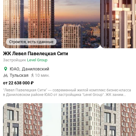
Строится, есть сданные
ЖК Левел Павелецкая Сити
Застройщик
Level Group
ЮАО
,
Даниловский
Тульская
10 мин.
от 22 638 000 ₽
"Левел Павелецкая Сити” — современный жилой комплекс бизнес-класса
в Даниловском районе ЮАО от застройщика “Level Group“. ЖК заним...