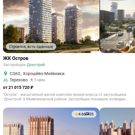
Строится, есть сданные
ЖК Остров
Застройщик
Донстрой
СЗАО
,
Хорошёво-Мнёвники
Терехово
5 мин.
от 21 015 720 ₽
“Остров” - масштабный жилой комплекс бизнес-класса от застройщика
“Донстрой” в Мневниковской районе. Застройщик планирует возведен...
4.66
35