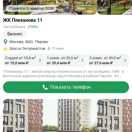
Строится III квартал 2026
Ссылка
ЖК Плеханова 11
на
Застройщик
«ПИК»
объект
Бизнес
Москва
,
ВАО
,
Перово
Шоссе Энтузиастов
15 мин.
2
2
2
Студия
от 19,4 м
1-комн.
от 33,6 м
2-комн.
от 49,9 м
от 15,0 млн ₽
от 20,4 млн ₽
от 27,6 млн ₽
“Плеханова 11” - жилой квартал бизнес-класса от застройщика “ПИК” в
Восточном административном округе Москвы, в районе Перово. Ко...
Показать телефон