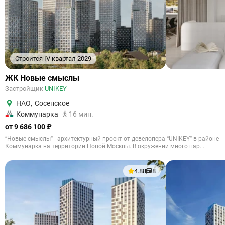
Строится IV квартал 2029
ЖК Новые смыслы
Застройщик
UNIKEY
НАО
,
Сосенское
Коммунарка
16 мин.
от 9 686 100 ₽
“Новые смыслы” - архитектурный проект от девелопера “UNIKEY” в районе
Коммунарка на территории Новой Москвы. В окружении много пар...
4.88
8