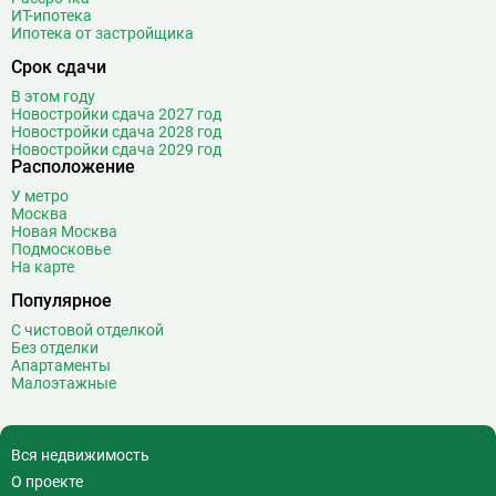
ИТ-ипотека
Дорогомиловская
0
Ипотека от застройщика
Достоевская
8
Срок сдачи
Дубровка
14
В этом году
Ж
Жулебино
43
Новостройки сдача 2027 год
Новостройки сдача 2028 год
Новостройки сдача 2029 год
З
Зюзино
1
Расположение
Зябликово
13
У метро
Москва
И
Измайловская
14
Новая Москва
Подмосковье
К
Калужская
26
На карте
Кантемировская
12
Популярное
Каховская
1
С чистовой отделкой
Каширская
8
Без отделки
Апартаменты
Киевская
24
Малоэтажные
Китай-город
12
Кленовый бульвар
1
Кожуховская
7
Вся недвижимость
Коломенская
14
О проекте