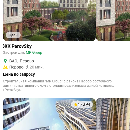
Сдан
ЖК PerovSky
Застройщик
MR Group
ВАО
,
Перово
Перово
20 мин.
Цена по запросу
Строительная компания "MR Group" в районе Перово восточного
административного округа столицы реализовала жилой комплекс
«PerovSky»...
4.75
4