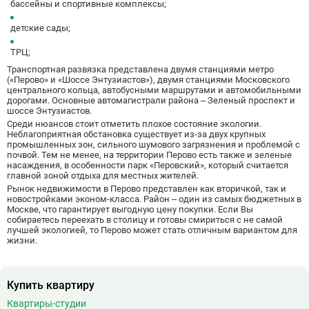
бассейны и спортивные комплексы;
Библиотека имени Ленина
14
детские сады;
Битцевский парк
3
Борисово
3
ТРЦ;
Боровицкая
15
Транспортная развязка представлена двумя станциями метро
(«Перово» и «Шоссе Энтузиастов»), двумя станциями Московского
Боровское шоссе
12
центрального кольца, автобусными маршрутами и автомобильными
Ботанический сад
20
дорогами. Основные автомагистрали района – Зеленый проспект и
шоссе Энтузиастов.
Братиславская
12
Среди нюансов стоит отметить плохое состояние экологии.
Бульвар Адмирала Ушакова
5
Неблагоприятная обстановка существует из-за двух крупных
промышленных зон, сильного шумового загрязнения и проблемой с
Бульвар Дмитрия Донского
20
почвой. Тем не менее, на территории Перово есть также и зеленые
Бульвар Рокоссовского
22
насаждения, в особенности парк «Перовский», который считается
главной зоной отдыха для местных жителей.
Бунинская аллея
15
Рынок недвижимости в Перово представлен как вторичкой, так и
Бутырская
13
новостройками
эконом-класса
. Район – один из самых бюджетных в
Москве, что гарантирует выгодную цену покупки. Если Вы
собираетесь переехать в столицу и готовы смириться с не самой
В
Вавиловская
1
лучшей экологией, то Перово может стать отличным вариантом для
Варшавская
2
жизни.
ВДНХ
31
Верхние Лихоборы
18
Купить квартиру
Владыкино
15
Квартиры-студии
Водный стадион
28