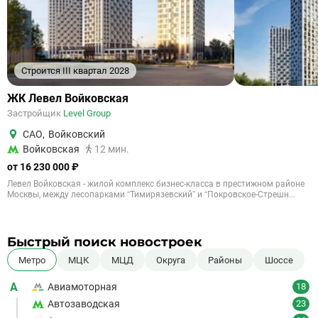
Строится III квартал 2028
ЖК Левел Войковская
Застройщик
Level Group
САО
,
Войковский
Войковская
12 мин.
от 16 230 000 ₽
Левел Войковская - жилой комплекс бизнес-класса в престижном районе
Москвы, между лесопарками “Тимирязевский” и “Покровское-Стрешн...
Быстрый поиск новостроек
Метро
МЦК
МЦД
Округа
Районы
Шоссе
А
Авиамоторная
18
Автозаводская
23