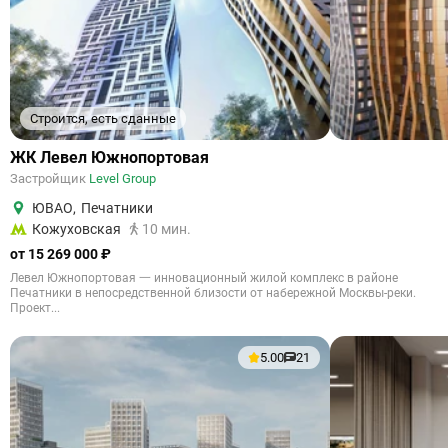
Строится, есть сданные
ЖК Левел Южнопортовая
Застройщик
Level Group
ЮВАО
,
Печатники
Кожуховская
10 мин.
от 15 269 000 ₽
Левел Южнопортовая 一 инновационный жилой комплекс в районе
Печатники в непосредственной близости от набережной Москвы-реки.
Проект...
5.00
21