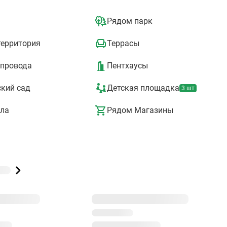
ный выезд на проспект Генерала Дорохова и улицу Мосфильмовскую
, в районе с развитой инфраструктурой. Вблизи комплекса находят
Рядом парк
тнес-клубов и 3 крупных ТРЦ, а также обширные зелёные зоны:
й заказник «Воробьевы горы» и парк Олимпийской деревни На
территория
Террасы
ителей — премиальные лобби,
уктура 5-уровневый подземный паркинг на
опровода
Пентхаусы
льной Застройки микрорайонов». Проект Will Towers неоднократно
кий сад
Детская площадка
3 шт
ы № 1» на конкурсе «Рекорды рынка недвижимости».
ла
Рядом Магазины
999
в 9
Строится
корпусов в 99 ЖК