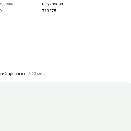
не указана
Отделка
713275
ID
кий проспект
23 мин.