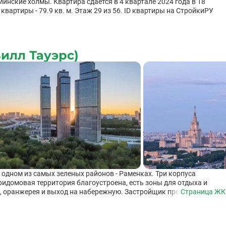
Минские холмы. Квартира сдается в 4 квартале 2024 года в 18
артиры - 79.9 кв. м. Этаж 29 из 56. ID квартиры на СтройкиРУ
Вилл Тауэрс)
в одном из самых зеленых районов - Раменках. Три корпуса
домовая территория благоустроена, есть зоны для отдыха и
, оранжерея и выход на набережную. Застройщик предлагает на
Страница ЖК
ми планировками. Панорамные окна добавят в квартире не тольк
ид на город и на долину реки нижних этажах. Из окон квартир
ину реки Сетунь, Поклонную гору и Воробьевы горы.