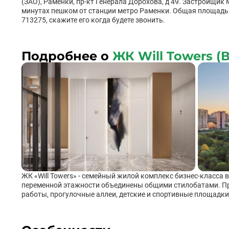
(ЗАО), Раменки, пр-кт Генерала Дорохова, д 49. Застройщик 
минутах пешком от станции метро Раменки. Общая площадь кв
713275, скажите его когда будете звонить.
Подробнее о
ЖК Will Towers (
ЖК «Will Towers» - семейный жилой комплекс бизнес-класса 
переменной этажности объединены общими стилобатами. При
работы, прогулочные аллеи, детские и спортивные площадки
выбор 27 оригинальных форматов квартир с функциональны
дополнительный свет и простор, но и откроют потрясающий в
открываются захватывающие виды на МГУ, Москва-Сити, дол