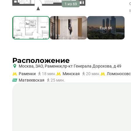
1
из
69
Ещё 66
Расположение
Москва,
ЗАО
,
Раменки,
пр-кт Генерала Дорохова, д 49
Раменки
18 мин.
Минская
20 мин.
Ломоносовс
Матвеевская
25 мин.