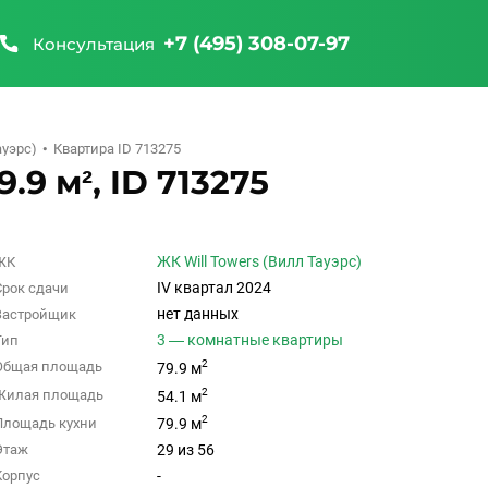
+7 (495) 308-07-97
Консультация
ауэрс)
Квартира ID 713275
.9 м², ID 713275
ЖК Will Towers (Вилл Тауэрс)
ЖК
IV квартал 2024
Срок сдачи
нет данных
Застройщик
3 — комнатные квартиры
Тип
2
Общая площадь
79.9 м
2
Жилая площадь
54.1 м
2
Площадь кухни
79.9 м
29 из 56
Этаж
-
Корпус