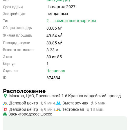
II квартал 2027
Срок сдачи
нет данных
Застройщик
2 — комнатные квартиры
Тип
2
Общая площадь
83.85 м
2
Жилая площадь
49.54 м
2
Площадь кухни
83.85 м
3.23 м
Высота потолков
30 из 85
Этаж
1
Корпус
Черновая
Отделка
674334
ID
Расположение
Москва,
ЦАО
,
Пресненский,
1-й Красногвардейский проезд
Деловой центр
9 мин.
Выставочная
6 мин.
Деловой центр
9 мин.
Тестовская
18 мин.
Звенигородское шоссе