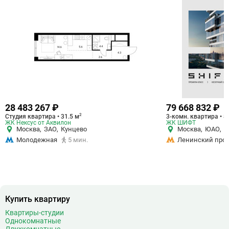
28 483 267 ₽
79 668 832 ₽
2
Студия квартира • 31.5 м
3-комн. квартира • 8
ЖК Нексус от Аквилон
ЖК ШИФТ
Москва
,
ЗАО
,
Кунцево
Москва
,
ЮАО
,
Д
Молодежная
5 мин.
Ленинский про
Купить квартиру
Квартиры-студии
Однокомнатные
Двухкомнатные