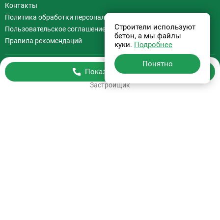
Контакты
Политика обработки персональных данных
Строители используют
Пользовательское соглашение
бетон, а мы файлы
Правила рекомендаций
куки.
Подробнее
Понятно
Показать телефон
Бесплатная консультация
Застройщик
+7 (495) 308-07-97
Информация на сайте
не является офертой.
На сайте применяются
Рекомендательные технологии
.
Используя сайт Вы соглашаетесь с
Пользовательским соглашением
и
Политикой обработки персональных данных
.
ООО “Билд Медиа”
© 2026, СтройкиРу. Независимая витрина недвижимости России.