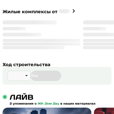
Застройщик
Жилые комплексы от
%_NAME_%
%_YEAR_%
Год основания
99
Сдано корпусов в 9 ЖК
999
Строится корпусов в 99 ЖК
Подробнее о %_NAME_%
Ход строительства
ЛАЙВ
2 упоминания о
ЖК Дом Дау
в наших материалах