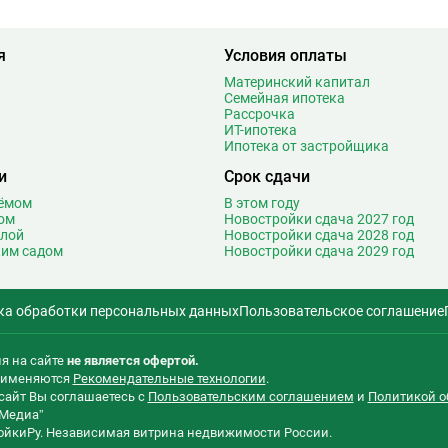
6
Медведково
61
1
Менделеевская
18
5
Минская
27
я
Условия оплаты
1
Митино
26
Материнский капитал
4
Мичуринский проспект
Семейная ипотека
29
Рассрочка
3
Мнёвники
14
ИТ-ипотека
1
Молодежная
Ипотека от застройщика
46
9
Москва-Сити
2
и
Срок сдачи
Т
4
Мякинино
27
оёмом
В этом году
3
ом
Новостройки сдача 2027 год
Н
Нагатинская
19
олой
Новостройки сдача 2028 год
3
ким садом
Новостройки сдача 2029 год
Нагатинский Затон
3
5
Нагорная
17
2
Народное ополчение
27
ка обработки персональных данных
Пользовательское соглашение
0
Нахимовский проспект
10
2
Некрасовка
30
я на сайте
не является офертой.
5
Нижегородская
17
применяются
Рекомендательные технологии
.
0
Новаторская
3
сайт Вы соглашаетесь с
Пользовательским соглашением
и
Политикой о
2
Медиа”
Новогиреево
22
ройкиРу. Независимая витрина недвижимости России.
5
Новокосино
40