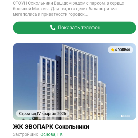
СТОУН Сокольники Ваш дом рядом с парком, в сердце
большой Москвы. Для тех, кто ценит баланс ритма
мегаполиса и приватности городск...
Показать телефон
4.93
46
Строится IV квартал 2026
1
2
3
4
5
Ссылка
ЖК ЭВОПАРК Сокольники
на
объект
Застройщик
Основа, ГК