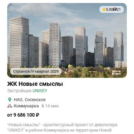
5.00
21
Строится IV квартал 2029
1
2
3
4
5
ЖК Новые смыслы
Застройщик
UNIKEY
НАО
,
Сосенское
Коммунарка
16 мин.
от 9 686 100 ₽
“Новые смыслы” - архитектурный проект от девелопера
“UNIKEY” в районе Коммунарка на территории Новой