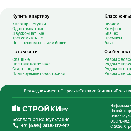
Багратионовская
1
Баррикадная
2
Бауманская
2
Купить квартиру
Класс жиль
Беговая
1
Квартиры-студии
Эконом
Однокомнатные
Беломорская
Комфорт
2
Двухкомнатные
Бизнес
Белорусская
2
Трехкомнатные
Премиум
Четырехкомнатные и более
Беляево
Элит
1
Бибирево
1
Готовность
Особенност
Библиотека имени Ленина
1
Сданные
Рядом с вод
Битцевский парк
На этапе котлована
Рядом с парк
Старт продаж
Рядом со шк
Борисово
Планируемые новостройки
Рядом с детс
Боровицкая
1
Боровское шоссе
1
Вся недвижимость
О проекте
Реклама
Контакты
Полити
Ботанический сад
2
Братиславская
1
Информаци
Бульвар Адмирала Ушакова
На сайте 
Бульвар Дмитрия Донского
2
Используя 
Бесплатная консультация
Бульвар Рокоссовского
2
ООО “Билд 
+7 (495) 308-07-97
© 2026, Ст
Бунинская аллея
1