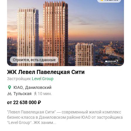
Строится, есть сданные
+7
1
2
3
4
5
ЖК Левел Павелецкая Сити
Застройщик
Level Group
ЮАО
,
Даниловский
Тульская
10 мин.
от 22 638 000 ₽
"Левел Павелецкая Сити” — современный жилой комплекс
бизнес-класса в Даниловском районе ЮАО от застройщика
“Level Group“. ЖК заним...