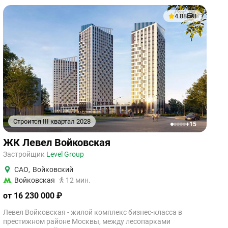
4.88
8
Строится III квартал 2028
+15
1
2
3
4
5
ЖК Левел Войковская
Застройщик
Level Group
САО
,
Войковский
Войковская
12 мин.
от 16 230 000 ₽
Левел Войковская - жилой комплекс бизнес-класса в
престижном районе Москвы, между лесопарками