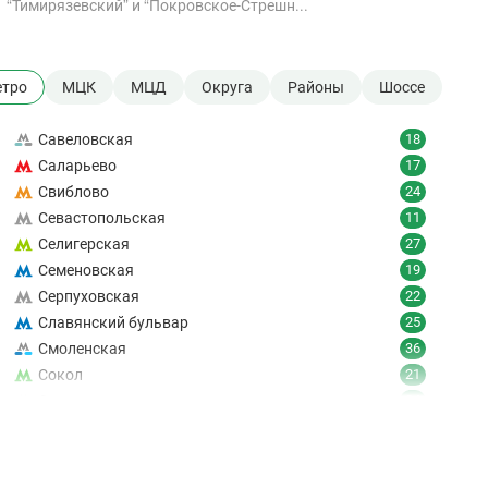
“Тимирязевский” и “Покровское-Стрешн...
тро
МЦК
МЦД
Округа
Районы
Шоссе
Савеловская
18
Саларьево
17
Свиблово
24
Севастопольская
11
Селигерская
27
Семеновская
19
Серпуховская
22
Славянский бульвар
25
Смоленская
36
Сокол
21
Сокольники
24
Солнцево
9
Спартак
18
Спортивная
19