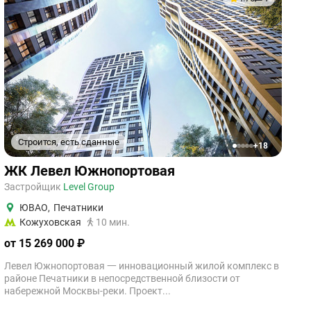
Строится, есть сданные
+18
1
2
3
4
5
ЖК Левел Южнопортовая
Застройщик
Level Group
ЮВАО
,
Печатники
Кожуховская
10 мин.
от 15 269 000 ₽
Левел Южнопортовая 一 инновационный жилой комплекс в
районе Печатники в непосредственной близости от
набережной Москвы-реки. Проект...