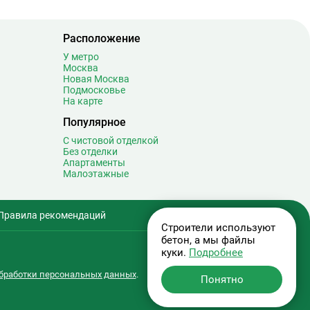
Сретенский бульвар
12
Стахановская
16
Расположение
Строгино
30
У метро
Студенческая
8
Москва
Суворовская
0
Новая Москва
Подмосковье
Сухаревская
17
На карте
Сходненская
12
Популярное
Таганская
20
С чистовой отделкой
Тверская
20
Без отделки
Апартаменты
Театральная
7
Малоэтажные
Текстильщики
9
Телецентр
6
Правила рекомендаций
Терехово
1
Строители используют
Технопарк
14
бетон, а мы файлы
Тёплый Стан
15
куки.
Подробнее
Тимирязевская
13
бработки персональных данных
.
Понятно
Третьяковская
32
Тропарёво
18