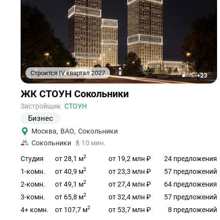
Строится IV квартал 2027
+23
1
2
3
4
5
Ссылка
ЖК СТОУН Сокольники
на
объект
Застройщик
СТОУН
Бизнес
Москва
,
ВАО
,
Сокольники
Сокольники
10 мин.
2
от 28,1 м
Студия
от 19,2 млн ₽
24 предложения
2
от 40,9 м
1-комн.
от 23,3 млн ₽
57 предложений
2
от 49,1 м
2-комн.
от 27,4 млн ₽
64 предложения
2
от 65,8 м
3-комн.
от 32,4 млн ₽
57 предложений
2
от 107,7 м
4+ комн.
от 53,7 млн ₽
8 предложений