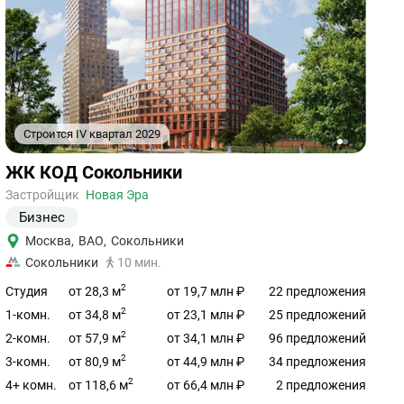
Строится IV квартал 2029
1
2
Ссылка
ЖК КОД Сокольники
на
объект
Застройщик
Новая Эра
Бизнес
Москва
,
ВАО
,
Сокольники
Сокольники
10 мин.
2
от 28,3 м
Студия
от 19,7 млн ₽
22 предложения
2
от 34,8 м
1-комн.
от 23,1 млн ₽
25 предложений
2
от 57,9 м
2-комн.
от 34,1 млн ₽
96 предложений
2
от 80,9 м
3-комн.
от 44,9 млн ₽
34 предложения
2
от 118,6 м
4+ комн.
от 66,4 млн ₽
2 предложения