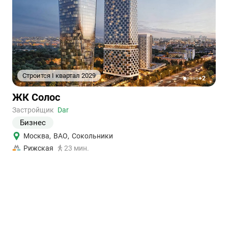
Строится I квартал 2029
+2
1
2
3
4
5
Ссылка
ЖК Солос
на
объект
Застройщик
Dar
Бизнес
Москва
,
ВАО
,
Сокольники
Рижская
23 мин.