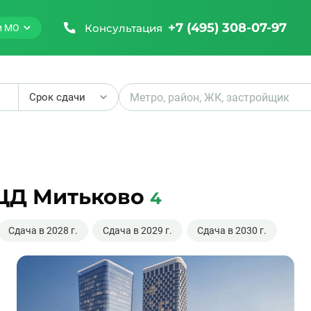
+7 (495) 308-07-97
Консультация
и МО
Срок сдачи
₽
ЦД Митьково
4
₽
Сдача в 2028 г.
Сдача в 2029 г.
Сдача в 2030 г.