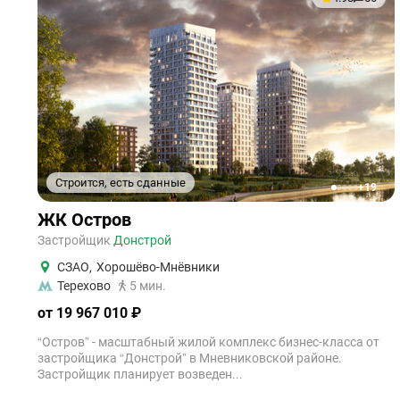
Строится, есть сданные
+19
1
2
3
4
5
ЖК Остров
Застройщик
Донстрой
СЗАО
,
Хорошёво-Мнёвники
Терехово
5 мин.
от 19 967 010 ₽
“Остров” - масштабный жилой комплекс бизнес-класса от
застройщика “Донстрой” в Мневниковской районе.
Застройщик планирует возведен...