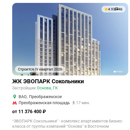
4.93
46
Строится IV квартал 2026
1
2
3
4
5
ЖК ЭВОПАРК Сокольники
Застройщик
Основа, ГК
ВАО
,
Преображенское
Преображенская площадь
17 мин.
от 11 376 400 ₽
“ЭВОПАРК Сокольники” - комплекс апартаментов бизнес-
класса от группы компаний “Основа” в Восточном