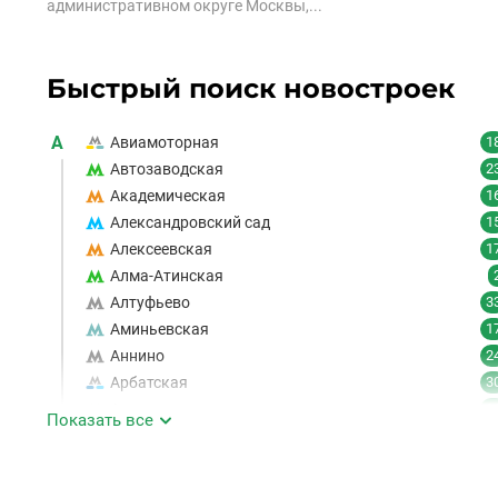
административном округе Москвы,...
Быстрый поиск новостроек
А
Авиамоторная
1
Автозаводская
2
Академическая
1
Александровский сад
1
Алексеевская
1
Алма-Атинская
Алтуфьево
3
Аминьевская
1
Аннино
2
Арбатская
3
Аэропорт
1
Показать все
Аэропорт Внуково
Б
Бабушкинская
4