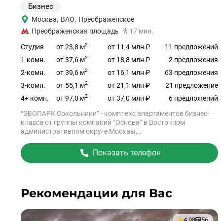
Бизнес
Москва
,
ВАО
,
Преображенское
Преображенская площадь
17 мин.
2
от 23,8 м
Студия
от 11,4 млн ₽
11 предложений
2
от 37,6 м
1-комн.
от 18,8 млн ₽
2 предложения
2
от 39,6 м
2-комн.
от 16,1 млн ₽
63 предложения
2
от 55,1 м
3-комн.
от 21,1 млн ₽
21 предложение
2
от 97,0 м
4+ комн.
от 37,0 млн ₽
6 предложений
“ЭВОПАРК Сокольники” - комплекс апартаментов бизнес-
класса от группы компаний “Основа” в Восточном
административном округе Москвы,...
Показать телефон
Рекомендации для Вас
4.98
56