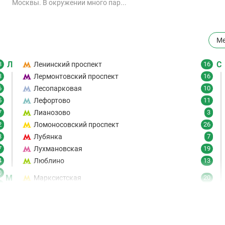
Москвы. В окружении много пар...
Ме
Л
С
8
Ленинский проспект
16
3
Лермонтовский проспект
16
6
Лесопарковая
10
5
Лефортово
11
7
Лианозово
3
2
Ломоносовский проспект
26
3
Лубянка
7
7
Лухмановская
19
4
Люблино
13
0
М
Марксистская
20
6
Марьина Роща
19
7
Марьино
8
9
Маяковская
21