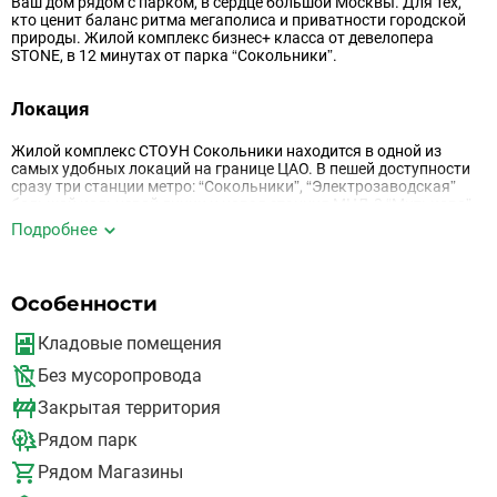
Ваш дом рядом с парком, в сердце большой Москвы. Для тех,
кто ценит баланс ритма мегаполиса и приватности городской
природы. Жилой комплекс бизнес+ класса от девелопера
STONE, в 12 минутах от парка “Сокольники”.
Локация
Жилой комплекс СТОУН Сокольники находится в одной из
самых удобных локаций на границе ЦАО. В пешей доступности
сразу три станции метро: “Сокольники”, “Электрозаводская”
большой кольцевой линии и новая станция МЦД-3 “Митьково”.
Это дает жителям несколько маршрутов в центр города и
Подробнее
возможность быстро добраться до ключевых деловых
кластеров Москвы.
Дорога до ближайшей станции занимает около 10 минут
Особенности
пешком, а за 20 минут на транспорте можно доехать до самых
центральных районов столицы. Для автомобилистов
предусмотрены удобные выезды на ТТК, шоссе Энтузиастов и
Кладовые помещения
Садовое кольцо. Расположение жилого комплекса делает
Без мусоропровода
повседневные маршруты комфортными и быстрыми.
Закрытая территория
Район
Рядом парк
Сокольники - один из самых узнаваемых районов старой
Рядом Магазины
Москвы, где сохранилось ощущение города в его лучшем