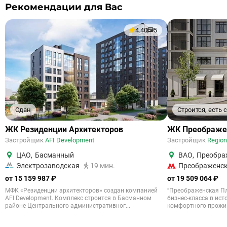
Рекомендации для Вас
4.40
5
Сдан
Строится, есть
ЖК Резиденции Архитекторов
ЖК Преображе
Застройщик
AFI Development
Застройщик
Regio
ЦАО
,
Басманный
ВАО
,
Преобра
Электрозаводская
19 мин.
Преображенс
от 15 159 987 ₽
от 19 509 064 ₽
МФК «Резиденции архитекторов» создан компанией
“Преображенская Пл
AFI Development. Комплекс строится в Басманном
бизнес-класса в ист
районе Центрального административног...
комфортного прожив