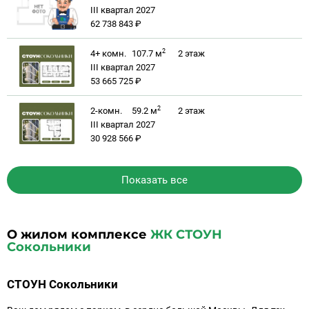
III квартал 2027
62 738 843 ₽
2
4+ комн.
107.7 м
2
этаж
III квартал 2027
53 665 725 ₽
2
2-комн.
59.2 м
2
этаж
III квартал 2027
30 928 566 ₽
Показать все
О жилом комплексе
ЖК СТОУН
Сокольники
СТОУН Сокольники