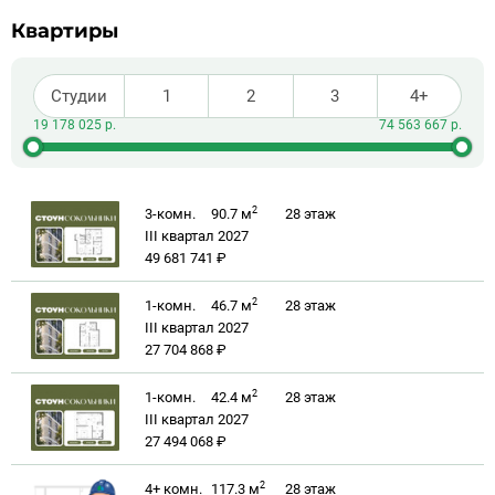
Квартиры
Студии
1
2
3
4+
2
3-комн.
90.7 м
28
этаж
III квартал 2027
49 681 741 ₽
2
1-комн.
46.7 м
28
этаж
III квартал 2027
27 704 868 ₽
2
1-комн.
42.4 м
28
этаж
III квартал 2027
27 494 068 ₽
2
4+ комн.
117.3 м
28
этаж