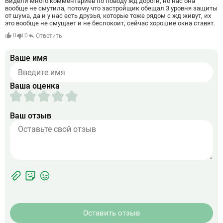
Видели много комментариев по поводу жд дороги, но нас она
бизнесцентров класс
вообще не смутила, потому что застройщик обещал 3 уровня защиты
бизнес&#43; класса.
от шума, да и у нас есть друзья, которые тоже рядом с жд живут, их
это вообще не смущает и не беспокоит, сейчас хорошие окна ставят.
0
0
Ответить
Ваше имя
Ваша оценка
Ваш отзыв
Фотографии
Прикрепить
ЖК
фото
Оставить отзыв