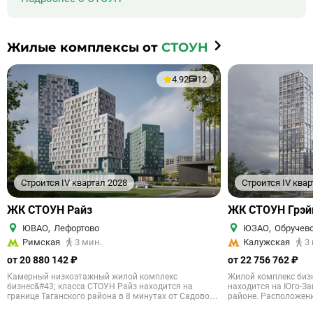
продумана так, чтобысохранить высокие стандарты комфорта
на долгие годы.
Жилые комплексы от
СТОУН
4.92
12
Строится IV квартал 2028
Строится IV квар
ЖК СТОУН Райз
ЖК СТОУН Грэй
ЮВАО
,
Лефортово
ЮЗАО
,
Обручев
Римская
3 мин.
Калужская
3
от 20 880 142 ₽
от 22 756 762 ₽
Камерный низкоэтажный жилой комплекс
Жилой комплекс биз
бизнес&#43; класса СТОУН Райз находится на
находится на Юго-З
границе Таганского района в 8 минутах от Садового
районе. Расположени
кольца. Рядом расположены две станции метро и
ключевых транспорт