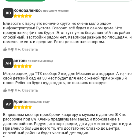
рестораны, музеи, театры, арт-кластеры и парки.
комплекса будет вк
детей разных возрас
для работы на откры
Коноваленко
в прошлом месяце
КО
смогут воспользова
5
отдыха и инфраструк
прилегающей к офис
Близость к парку это конечно круто, но очень мало рядом
Калужская. Комфорт
инфраструктуры! Пустота. Говорят, всё будет в самом доме. Что
обеспечивают совре
продуктовые, фитнес будет. Этот тут нужно безусловно! А так район
Центральная систем
спокойный, застройки рядом нет. Квартиры разные по площадям, и
Приточно-вытяжная сист
поменьше есть и средние. Есть где заняться спортом.
водоподготовки Внутрипольные конвекторы
Современные бесшумны
0
0
Ответить
энергоэффективности: А Для удобства 
предусмотрен двуху
антон
в прошлом месяце
на 270 машиномест. 
АН
семейные места, мот
5
электромобилей, ли
Метро рядом, до ТТК вообще 2 км, для Москвы это подарок. А то, что
жилым этажам и кел
свой детский сад на 50 мест будет для нас с женой прям жирный
крупногабаритных и
плюс. Ребенка будет куда отдать, не шатаясь по округе.
девелопер коммерче
классов бизнес и пр
0
0
Ответить
опытом. Сегодня за
на офисном рынке (р
девелопера представ
Арина
в прошлом году
АР
строящихся и проект
5
более 1 млн кв. м на
строительства. Ком
В прошлом месяце приобрели квартиру с мужем в данном ЖК по
проектный портфель
рассрочке под 8%. Очень предвкушаем заезд и проживание в
А на московском рын
данном районе. Радует, что парк рядом, да и до метро недолго идти.
возглавляет топ уст
Привлекло больше всего то, что достаточно близко до центра,
исследованию FResea
спокойный район и будет частный дет садик.
момент девелопером