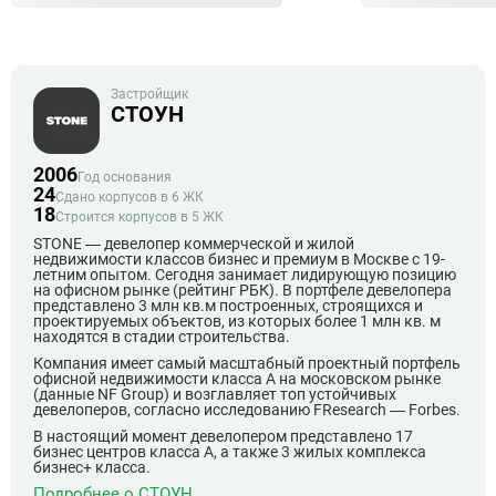
отдельные помещения для хранения колясок.
Площади квартир варьируются от 28 до 135 кв. м - от
компактных студий до полноценных семейных квартир.
Застройщик
СТОУН
Инфраструктура жилого комплекса
На первых этажах комплекса расположены кафе, магазины,
2006
фитнес-студия и другие сервисные объекты.
Год основания
24
Сдано корпусов в 6 ЖК
Внутри двора строится частный детский сад с собственной
18
Строится корпусов в 5 ЖК
прогулочной зоной, управляемый выбранным оператором под
контролем девелопера.
STONE — девелопер коммерческой и жилой
недвижимости классов бизнес и премиум в Москве с 19-
Двухуровневый подземный паркинг рассчитан на 398 машино-
летним опытом. Сегодня занимает лидирующую позицию
места с возможностью выбора стандартных, увеличенных или
на офисном рынке (рейтинг РБК). В портфеле девелопера
семейных мест.
представлено 3 млн кв.м построенных, строящихся и
проектируемых объектов, из которых более 1 млн кв. м
Для удобства жителей предусмотрены лапомойки, келлеры,
находятся в стадии строительства.
места для временного хранения велосипедов и самокатов.
Компания имеет самый масштабный проектный портфель
СТОУН Сокольники ваш дом рядом с парком, в сердце большой
офисной недвижимости класса А на московском рынке
Москвы.
(данные NF Group) и возглавляет топ устойчивых
девелоперов, согласно исследованию FResearch — Forbes.
СТОУН Сокольники занимает лидирующие позиции по уровню
В настоящий момент девелопером представлено 17
транспортной доступности, инфраструктуры и благоустройства
бизнес центров класса А, а также 3 жилых комплекса
среди новых жилых комплексов Москвы. Управляющая
бизнес+ класса.
компания-партнер обеспечивает контроль качества
Подробнее о СТОУН
эксплуатации на всех этапах. Каждая деталь проекта