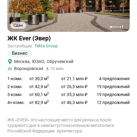
Сдан
+1
1
2
3
4
5
Ссылка
ЖК Ever (Эвер)
на
объект
Застройщик
Tekta Group
Бизнес
Москва
,
ЮЗАО
,
Обручевский
Воронцовская
10 мин.
2
от 30,0 м
1-комн.
от 21,1 млн ₽
4 предложения
2
от 42,9 м
2-комн.
от 26,5 млн ₽
19 предложений
2
от 60,1 м
3-комн.
от 35,3 млн ₽
19 предложений
2
от 82,9 м
4+ комн.
от 46,3 млн ₽
12 предложений
ЖК «EVER» это настоящее место для релакса после
трудового дня в самом густонаселенном мегаполисе
Российской Федерации. Архитектура...