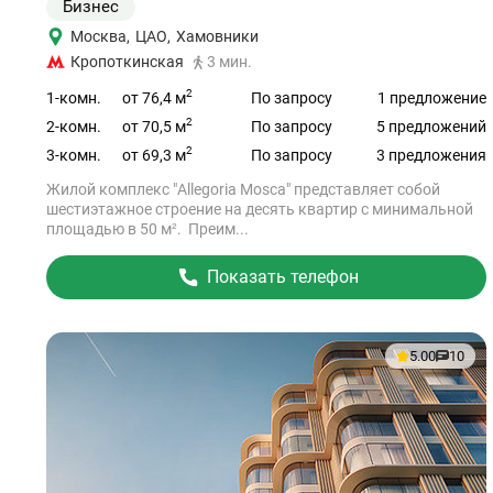
Бизнес
Москва
,
ЦАО
,
Хамовники
Кропоткинская
3 мин.
2
от 76,4 м
1-комн.
По запросу
1 предложение
2
от 70,5 м
2-комн.
По запросу
5 предложений
2
от 69,3 м
3-комн.
По запросу
3 предложения
Жилой комплекс "Allegoria Mosca" представляет собой
шестиэтажное строение на десять квартир с минимальной
площадью в 50 м². Преим...
Показать телефон
5.00
10