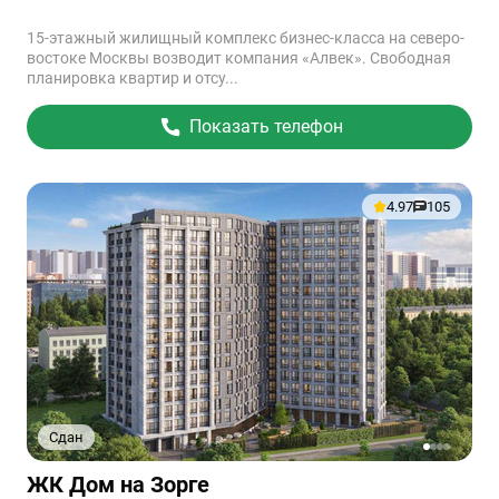
15-этажный жилищный комплекс бизнес-класса на северо-
востоке Москвы возводит компания «Алвек». Свободная
планировка квартир и отсу...
Показать телефон
4.97
105
Сдан
1
2
3
4
Ссылка
ЖК Дом на Зорге
на