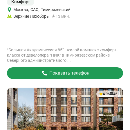
Комфорт
Москва
,
САО
,
Тимирязевский
Верхние Лихоборы
13 мин.
“Большая Академическая 85” - жилой комплекс комфорт-
класса от девелопера “ПИК” в Тимирязевском районе
Северного административного ...
Показать телефон
4.96
45