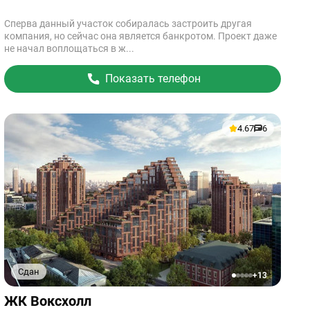
Сперва данный участок собиралась застроить другая
компания, но сейчас она является банкротом. Проект даже
не начал воплощаться в ж...
Показать телефон
4.67
6
Сдан
+13
1
2
3
4
5
Ссылка
ЖК Воксхолл
на