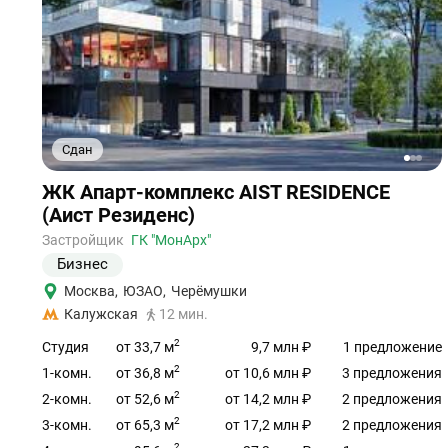
Сдан
1
2
3
Ссылка
ЖК Апарт-комплекс AIST RESIDENCE
на
(Аист Резиденс)
объект
Застройщик
ГК "МонАрх"
Бизнес
Москва
,
ЮЗАО
,
Черёмушки
Калужская
12 мин.
2
от 33,7 м
Студия
9,7 млн ₽
1 предложение
2
от 36,8 м
1-комн.
от 10,6 млн ₽
3 предложения
2
от 52,6 м
2-комн.
от 14,2 млн ₽
2 предложения
2
от 65,3 м
3-комн.
от 17,2 млн ₽
2 предложения
2