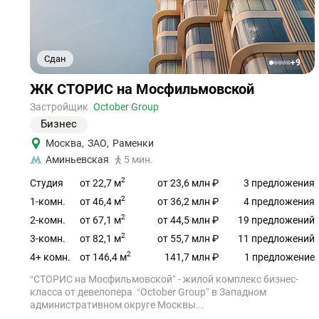
Сдан
+9
1
2
3
4
5
Ссылка
ЖК СТОРИС на Мосфильмовской
на
объект
Застройщик
October Group
Бизнес
Москва
,
ЗАО
,
Раменки
Аминьевская
5 мин.
2
от 22,7 м
Студия
от 23,6 млн ₽
3 предложения
2
от 46,4 м
1-комн.
от 36,2 млн ₽
4 предложения
2
от 67,1 м
2-комн.
от 44,5 млн ₽
19 предложений
2
от 82,1 м
3-комн.
от 55,7 млн ₽
11 предложений
2
от 146,4 м
4+ комн.
141,7 млн ₽
1 предложение
“СТОРИС на Мосфильмовской” - жилой комплекс бизнес-
класса от девелопера “October Group” в Западном
административном округе Москвы...