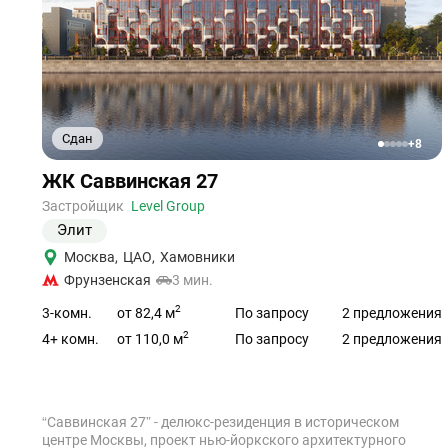
Сдан
+8
1
2
3
4
5
Ссылка
ЖК Саввинская 27
на
объект
Застройщик
Level Group
Элит
Москва
,
ЦАО
,
Хамовники
Фрунзенская
3 мин.
2
от 82,4 м
3-комн.
По запросу
2 предложения
2
от 110,0 м
4+ комн.
По запросу
2 предложения
“Саввинская 27” - делюкс-резиденция в историческом
центре Москвы, проект нью-йоркского архитектурного