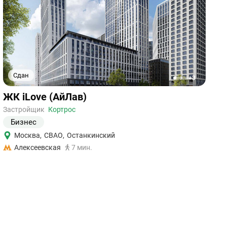
Сдан
+3
1
2
3
4
5
Ссылка
ЖК iLove (АйЛав)
на
объект
Застройщик
Кортрос
Бизнес
Москва
,
СВАО
,
Останкинский
Алексеевская
7 мин.