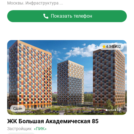
Москвы. Инфраструктура ...
Показать телефон
4.34
32
Сдан
+17
1
2
3
4
5
Ссылка
ЖК Большая Академическая 85
на
объект
Застройщик
«ПИК»