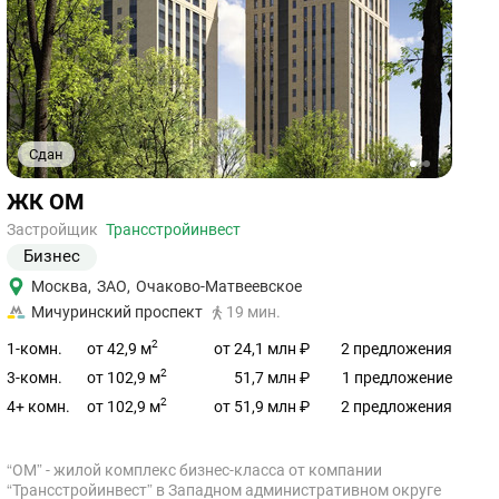
Сдан
1
2
3
Ссылка
ЖК ОМ
на
объект
Застройщик
Трансстройинвест
Бизнес
Москва
,
ЗАО
,
Очаково-Матвеевское
Мичуринский проспект
19 мин.
2
от 42,9 м
1-комн.
от 24,1 млн ₽
2 предложения
2
от 102,9 м
3-комн.
51,7 млн ₽
1 предложение
2
от 102,9 м
4+ комн.
от 51,9 млн ₽
2 предложения
“ОМ” - жилой комплекс бизнес-класса от компании
“Трансстройинвест” в Западном административном округе