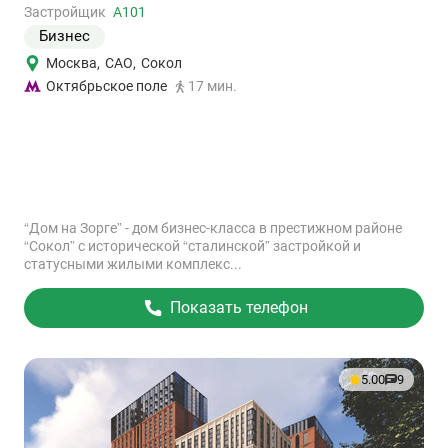
объект
Застройщик
А101
Бизнес
Москва
,
САО
,
Сокол
Октябрьское поле
17 мин.
“Дом на Зорге” - дом бизнес-класса в престижном районе
“Сокол” с исторической “сталинской” застройкой и
статусными жилыми комплекс...
Показать телефон
5.00
9