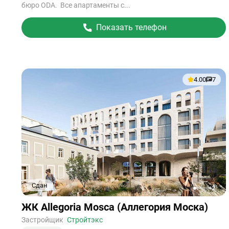
бюро ODA. Все апартаменты с...
Показать телефон
4.00
7
Сдан
+2
1
2
3
4
5
Ссылка
ЖК Allegoria Mosca (Аллегория Моска)
на
объект
Застройщик
Стройтэкс