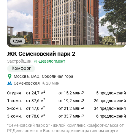
Сдан
1
2
Ссылка
ЖК Семеновский парк 2
на
объект
Застройщик
РГ-Девелопмент
Комфорт
Москва
,
ВАО
,
Соколиная гора
Семеновская
20 мин.
2
от 24,7 м
Студия
от 15,2 млн ₽
5 предложений
2
от 37,6 м
1-комн.
от 19,2 млн ₽
26 предложений
2
от 47,0 м
2-комн.
от 21,2 млн ₽
34 предложения
2
от 78,0 м
3-комн.
от 33,7 млн ₽
6 предложений
“Семеновский парк 2” - жилой комплекс комфорт-класса от
РГ-Девелопмент в Восточном административном округе