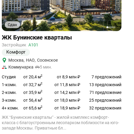
Сдан
1
2
3
4
5
Ссылка
ЖК Бунинские кварталы
на
объект
Застройщик
А101
Комфорт
Москва
,
НАО
,
Сосенское
Коммунарка
5 мин.
2
от 20,4 м
Студия
от 8,9 млн ₽
7 предложений
2
от 32,7 м
1-комн.
от 11,8 млн ₽
13 предложений
2
от 35,9 м
2-комн.
от 14,2 млн ₽
71 предложение
2
от 56,4 м
3-комн.
от 18,0 млн ₽
25 предложений
2
от 65,6 м
4+ комн.
от 18,9 млн ₽
32 предложения
ЖК “Бунинские кварталы” - жилой комплекс комфорт-
класса с благоустроенным лесопарком поблизости на юго-
западе Москвы. Приватные бл...