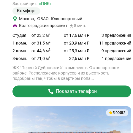
объект
Застройщик
«ПИК»
Комфорт
Москва
,
ЮВАО
,
Южнопортовый
Волгоградский проспект
8 мин.
2
от 23,2 м
Студия
от 17,6 млн ₽
3 предложения
2
от 31,5 м
1-комн.
от 20,9 млн ₽
11 предложений
2
от 44,6 м
2-комн.
от 25,3 млн ₽
9 предложений
2
от 71,0 м
3-комн.
32,6 млн ₽
1 предложение
ЖК “Первый Дубровский”- комплекс в Южнопортовом
районе. Расположение корпусов и их высотность
подобраны так, чтобы в квартиры попа...
Показать телефон
5.00
2