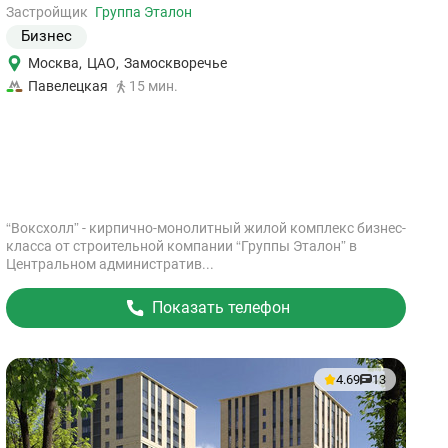
объект
Застройщик
Группа Эталон
Бизнес
Москва
,
ЦАО
,
Замоскворечье
Павелецкая
15 мин.
“Воксхолл” - кирпично-монолитный жилой комплекс бизнес-
класса от строительной компании “Группы Эталон” в
Центральном административ...
Показать телефон
4.69
13