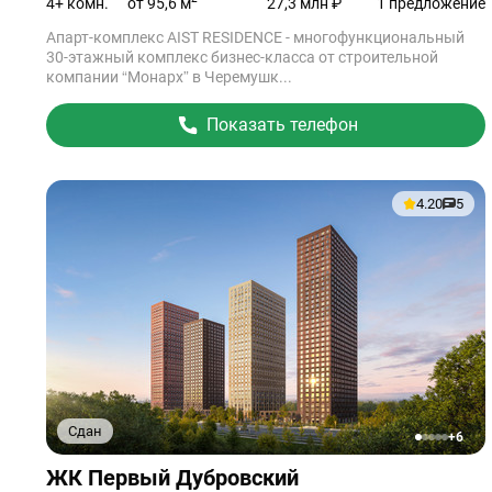
от 95,6 м
4+ комн.
27,3 млн ₽
1 предложение
Апарт-комплекс AIST RESIDENCE - многофункциональный
30-этажный комплекс бизнес-класса от строительной
компании “Монарх” в Черемушк...
Показать телефон
4.20
5
Сдан
+6
1
2
3
4
5
Ссылка
ЖК Первый Дубровский
на