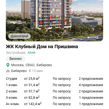
Долгострой
+2
1
2
3
4
5
Ссылка
ЖК Клубный Дом на Пришвина
на
объект
Застройщик
Alvek
Бизнес
Москва
,
СВАО
,
Бибирево
Бибирево
15 мин.
2
от 25,8 м
Студия
По запросу
2 предложения
2
от 31,4 м
1-комн.
По запросу
4 предложения
2
от 57,7 м
2-комн.
По запросу
2 предложения
2
от 82,8 м
3-комн.
По запросу
1 предложение
2
от 142,4 м
4+ комн.
По запросу
1 предложение