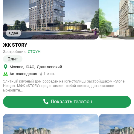
Сдан
Ссылка
ЖК STORY
на
Застройщик
СТОУН
объект
Элит
Москва
,
ЮАО
,
Даниловский
Автозаводская
1 мин.
Элитный клубный дом возведён на юге столицы застройщиком «Stone
Hedge». МФК «STORY» представляет собой шестнадцатиэтажное
монолитн...
Показать телефон