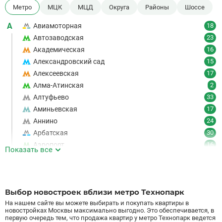
Метро
МЦК
МЦД
Округа
Районы
Шоссе
А
Авиамоторная
18
Автозаводская
23
Академическая
16
Александровский сад
15
Алексеевская
17
Алма-Атинская
2
Алтуфьево
33
Аминьевская
17
Аннино
24
Арбатская
30
Аэропорт
16
Показать все
Аэропорт Внуково
7
Б
Бабушкинская
49
Багратионовская
16
Выбор новостроек вблизи метро Технопарк
Баррикадная
21
На нашем сайте вы можете выбирать и покупать квартиры в
Бауманская
25
новостройках Москвы максимально выгодно. Это обеспечивается, в
первую очередь тем, что продажа квартир у метро Технопарк ведется
Беговая
11