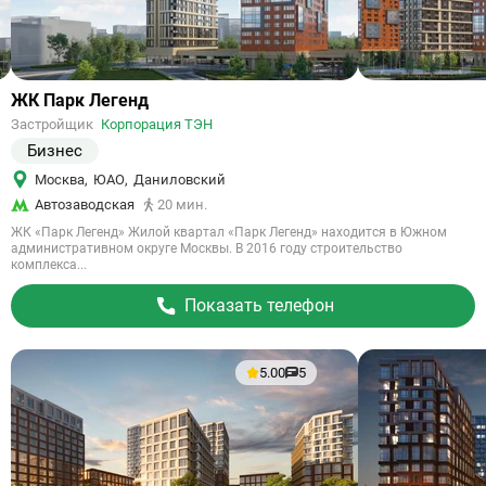
Ссылка
ЖК Парк Легенд
на
Застройщик
Корпорация ТЭН
объект
Бизнес
Москва
,
ЮАО
,
Даниловский
Автозаводская
20 мин.
ЖК «Парк Легенд» Жилой квартал «Парк Легенд» находится в Южном
административном округе Москвы. В 2016 году строительство
комплекса...
Показать телефон
5.00
5