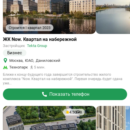
Строится I квартал 2023
Ссылка
ЖК Now. Квартал на набережной
на
Застройщик
Tekta Group
объект
Бизнес
Москва
,
ЮАО
,
Даниловский
Технопарк
5 мин.
Ближе к концу будущего года завершится строительство жилого
комплекса "Now. Квартал на набережной". Первая очередь будет сдана
уже...
Показать телефон
4.50
8