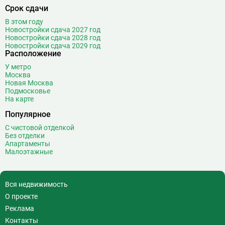
Китай-город
12
Срок сдачи
Кленовый бульвар
1
В этом году
Кожуховская
7
Новостройки сдача 2027 год
Коломенская
14
Новостройки сдача 2028 год
Новостройки сдача 2029 год
Коммунарка
22
Расположение
Комсомольская
18
У метро
Коньково
11
Москва
Новая Москва
Корниловская
2
Подмосковье
Косино
16
На карте
Котельники
49
Популярное
Красногвардейская
11
С чистовой отделкой
Краснопресненская
21
Без отделки
Апартаменты
Красносельская
19
Малоэтажные
Красные ворота
10
Крестьянская застава
10
Кропоткинская
39
Вся недвижимость
Крылатское
22
О проекте
Кузнецкий Мост
8
Реклама
Кузьминки
11
Контакты