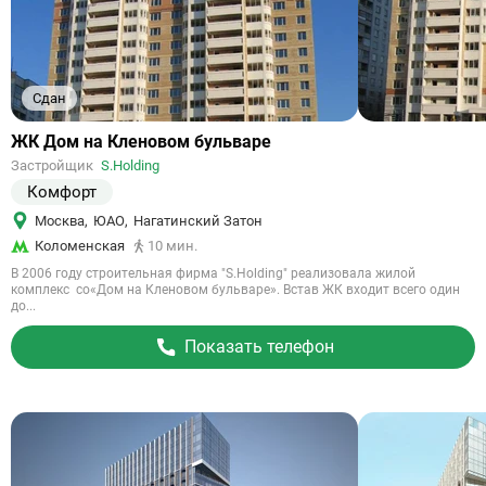
Сдан
Ссылка
ЖК Дом на Кленовом бульваре
на
Застройщик
S.Holding
объект
Комфорт
Москва
,
ЮАО
,
Нагатинский Затон
Коломенская
10 мин.
В 2006 году строительная фирма "S.Holding" реализовала жилой
комплекс со«Дом на Кленовом бульваре». Встав ЖК входит всего один
до...
Показать телефон