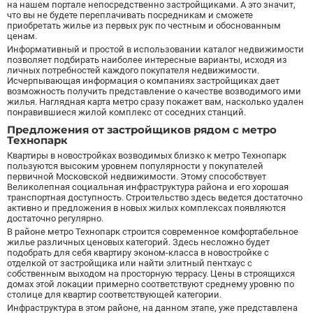
на нашем портале непосредственно застройщиками. А это значит,
что вы не будете переплачивать посредникам и сможете
Беломорская
24
приобретать жилье из первых рук по честным и обоснованным
Белорусская
23
ценам.
Беляево
11
Информативный и простой в использовании каталог недвижимости
позволяет подбирать наиболее интересные варианты, исходя из
Бибирево
19
личных потребностей каждого покупателя недвижимости.
Исчерпывающая информация о компаниях застройщиках дает
Библиотека имени Ленина
14
возможность получить представление о качестве возводимого ими
Битцевский парк
3
жилья. Наглядная карта метро сразу покажет вам, насколько удален
понравившиеся жилой комплекс от соседних станций.
Борисово
3
Предложения от застройщиков рядом с метро
Боровицкая
15
Технопарк
Боровское шоссе
12
Квартиры в новостройках возводимых близко к метро Технопарк
пользуются высоким уровнем популярности у покупателей
Ботанический сад
20
первичной Московской недвижимости. Этому способствует
Братиславская
12
Великолепная социальная инфраструктура района и его хорошая
транспортная доступность. Строительство здесь ведется достаточно
Бульвар Адмирала Ушакова
5
активно и предложения в новых жилых комплексах появляются
Бульвар Дмитрия Донского
20
достаточно регулярно.
В районе метро Технопарк строится современное комфортабельное
Бульвар Рокоссовского
22
жилье различных ценовых категорий. Здесь несложно будет
Бунинская аллея
15
подобрать для себя квартиру эконом-класса в новостройке с
отделкой от застройщика или найти элитный пентхаус с
Бутырская
13
собственным выходом на просторную террасу. Цены в строящихся
домах этой локации примерно соответствуют среднему уровню по
В
Вавиловская
1
столице для квартир соответствующей категории.
Варшавская
2
Инфраструктура в этом районе, на данном этапе, уже представлена