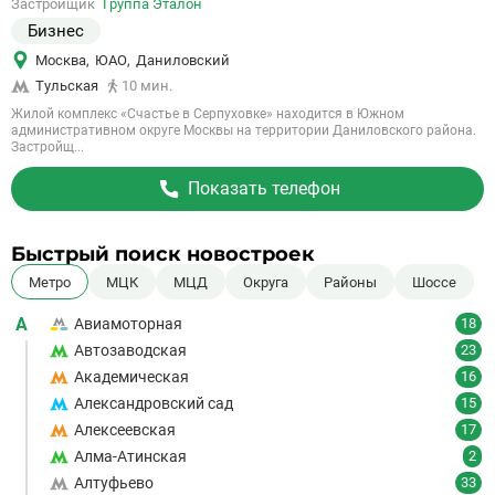
Застройщик
Группа Эталон
объект
Бизнес
Москва
,
ЮАО
,
Даниловский
Тульская
10 мин.
Жилой комплекс «Счастье в Серпуховке» находится в Южном
административном округе Москвы на территории Даниловского района.
Застройщ...
Показать телефон
Быстрый поиск новостроек
Метро
МЦК
МЦД
Округа
Районы
Шоссе
А
Авиамоторная
18
Автозаводская
23
Академическая
16
Александровский сад
15
Алексеевская
17
Алма-Атинская
2
Алтуфьево
33