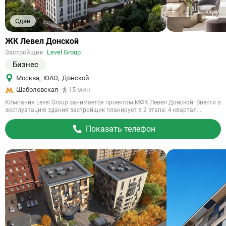
Сдан
Ссылка
ЖК Левел Донской
на
Застройщик
Level Group
объект
Бизнес
Москва
,
ЮАО
,
Донской
Шаболовская
15 мин.
Компания Level Group занимается проектом МФК Левел Донской. Ввести в
эксплуатацию здания застройщик планирует в 2 этапа: 4 квартал...
Показать телефон