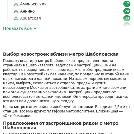
Аминьевская
17
Аннино
24
Арбатская
30
Аэропорт
16
Показать все
Аэропорт Внуково
7
Б
Бабушкинская
49
Багратионовская
16
Выбор новостроек вблизи метро Шаболовская
Баррикадная
21
Продажу квартир у метро Шаболовская, представленных на
Бауманская
25
страницах нашего каталога, ведут сами застройщики. Они не
работают с посредниками — риэлторами, чтобы предложить вам
Беговая
11
квартиры в новостройках без наценок, по предельно выгодной цене
на рынке жилья в данной локации. На нашем портале вы сможете
Беломорская
24
найти, выбрать, созвониться с отделом продаж и купить
Белорусская
23
новостройку в Москве от застройщика, не затратив много времени,
при этом существенно сэкономив. Застройщики предлагают
Беляево
11
воспользоваться выгодной ипотекой. Они нередко проводят акции,
Бибирево
19
что даст вам дополнительную скидку.
Карта метро в этом районе изобилует станциями. В радиусе 2,5 км от
Библиотека имени Ленина
14
станции восемь других платформ метрополитена. Ближайшая —
Битцевский парк
3
«Октябрьская».
Борисово
3
Предложения от застройщиков рядом с метро
Шаболовская
Боровицкая
15