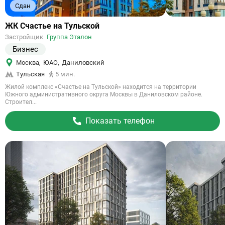
Сдан
Ссылка
ЖК Счастье на Тульской
на
Застройщик
Группа Эталон
объект
Бизнес
Москва
,
ЮАО
,
Даниловский
Тульская
5 мин.
Жилой комплекс «Счастье на Тульской» находится на территории
Южного административного округа Москвы в Даниловском районе.
Строител...
Показать телефон