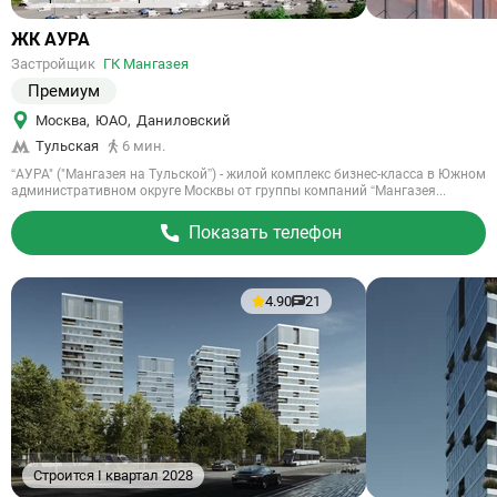
Ссылка
ЖК АУРА
на
Застройщик
ГК Мангазея
объект
Премиум
Москва
,
ЮАО
,
Даниловский
Тульская
6 мин.
“АУРА" ("Мангазея на Тульской”) - жилой комплекс бизнес-класса в Южном
административном округе Москвы от группы компаний “Мангазея...
Показать телефон
4.90
21
Строится I квартал 2028