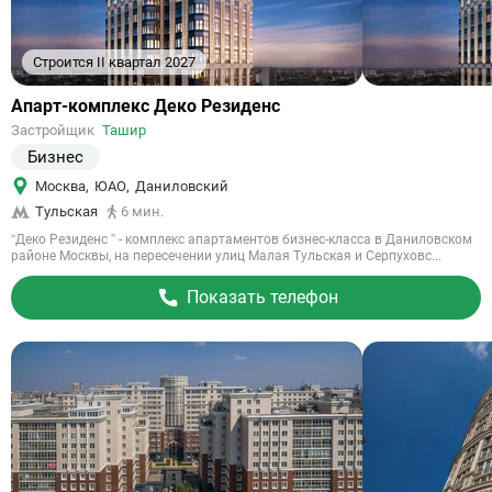
Строится II квартал 2027
Ссылка
Апарт-комплекс Деко Резиденс
на
Застройщик
Ташир
объект
Бизнес
Москва
,
ЮАО
,
Даниловский
Тульская
6 мин.
“Деко Резиденс ” - комплекс апартаментов бизнес-класса в Даниловском
районе Москвы, на пересечении улиц Малая Тульская и Серпуховс...
Показать телефон