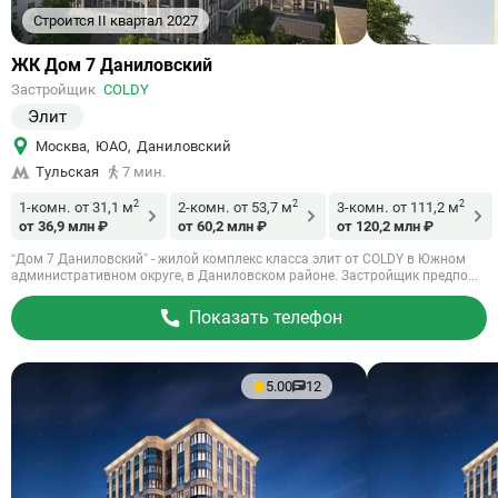
Строится II квартал 2027
Ссылка
ЖК Дом 7 Даниловский
на
Застройщик
COLDY
объект
Элит
Москва
,
ЮАО
,
Даниловский
Тульская
7 мин.
2
2
2
1-комн.
от 31,1 м
2-комн.
от 53,7 м
3-комн.
от 111,2 м
от 36,9 млн ₽
от 60,2 млн ₽
от 120,2 млн ₽
“Дом 7 Даниловский” - жилой комплекс класса элит от COLDY в Южном
административном округе, в Даниловском районе. Застройщик предпо...
Показать телефон
5.00
12