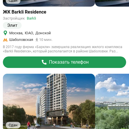
Сдан
Ссылка
ЖК Barkli Residence
на
Застройщик
Barkli
объект
Элит
Москва
,
ЮАО
,
Донской
Шаболовская
10 мин.
В 2017 году фирма «Баркли» завершила реализацию жилого комплекса
«Barkli Residence», который располагается в районе Шаболовки. Раз...
Показать телефон
Сдан