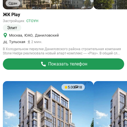
Сдан
Ссылка
ЖК Play
на
Застройщик
СТОУН
объект
Элит
Москва
,
ЮАО
,
Даниловский
Тульская
2 мин.
В Холодильном переулке Даниловского района строительная компания
Stone Hedge реализовала новый апарт-комплекс — «Play». В общей сл...
Показать телефон
5.00
18