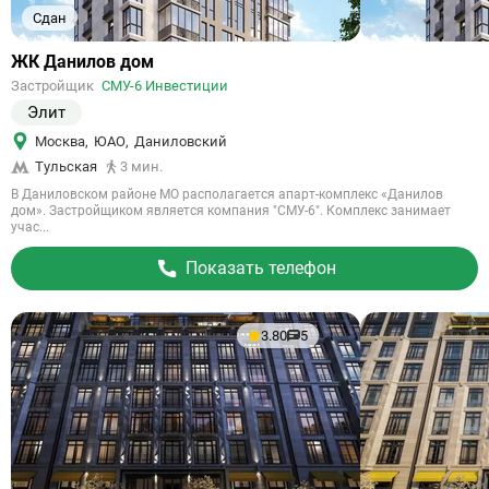
Сдан
Ссылка
ЖК Данилов дом
на
Застройщик
СМУ-6 Инвестиции
объект
Элит
Москва
,
ЮАО
,
Даниловский
Тульская
3 мин.
В Даниловском районе МО располагается апарт-комплекс «Данилов
дом». Застройщиком является компания "СМУ-6". Комплекс занимает
учас...
Показать телефон
3.80
5