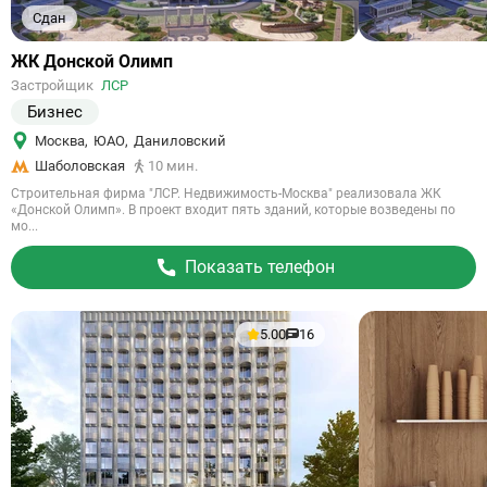
Сдан
Ссылка
ЖК Донской Олимп
на
Застройщик
ЛСР
объект
Бизнес
Москва
,
ЮАО
,
Даниловский
Шаболовская
10 мин.
Строительная фирма "ЛСР. Недвижимость-Москва" реализовала ЖК
«Донской Олимп». В проект входит пять зданий, которые возведены по
мо...
Показать телефон
5.00
16