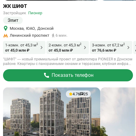
Ссылка
ЖК ШИФТ
на
Застройщик
Пионер
объект
Элит
Москва
,
ЮАО
,
Донской
Ленинский проспект
6 мин.
2
2
2
1-комн.
от 45,3 м
2-комн.
от 45,3 м
3-комн.
от 67,2 м
от 45,0 млн ₽
от 45,0 млн ₽
от 76,6 млн ₽
"ШИФТ" — новый премиальный проект от девелопера PIONEER в Донском
районе. Квартиры с панорамными окнами и террасами, клубная инфра...
Показать телефон
4.76
25