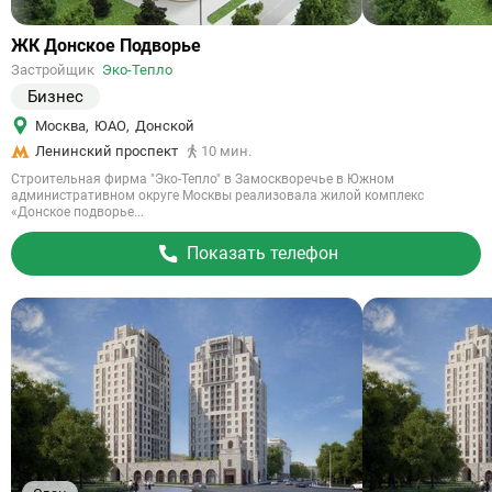
Ссылка
ЖК Донское Подворье
на
Застройщик
Эко-Тепло
объект
Бизнес
Москва
,
ЮАО
,
Донской
Ленинский проспект
10 мин.
Строительная фирма "Эко-Тепло" в Замоскворечье в Южном
административном округе Москвы реализовала жилой комплекс
«Донское подворье...
Показать телефон