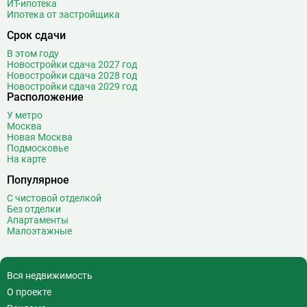
ИТ-ипотека
Ипотека от застройщика
З
Зюзино
1
Срок сдачи
Зябликово
13
В этом году
И
Измайловская
14
Новостройки сдача 2027 год
Новостройки сдача 2028 год
К
Калужская
26
Новостройки сдача 2029 год
Расположение
Кантемировская
12
У метро
Каховская
1
Москва
Каширская
8
Новая Москва
Подмосковье
Киевская
24
На карте
Китай-город
12
Популярное
Кленовый бульвар
1
С чистовой отделкой
Кожуховская
7
Без отделки
Коломенская
14
Апартаменты
Малоэтажные
Коммунарка
22
Комсомольская
18
Коньково
11
Вся недвижимость
Корниловская
2
О проекте
Косино
16