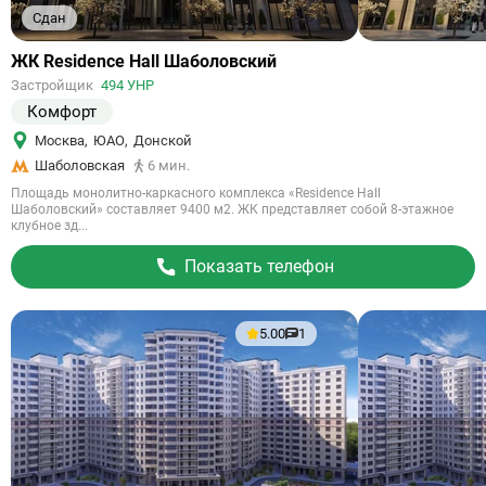
Сдан
Ссылка
ЖК Residence Hall Шаболовский
на
Застройщик
494 УНР
объект
Комфорт
Москва
,
ЮАО
,
Донской
Шаболовская
6 мин.
Площадь монолитно-каркасного комплекса «Residence Hall
Шаболовский» составляет 9400 м2. ЖК представляет собой 8-этажное
клубное зд...
Показать телефон
5.00
1