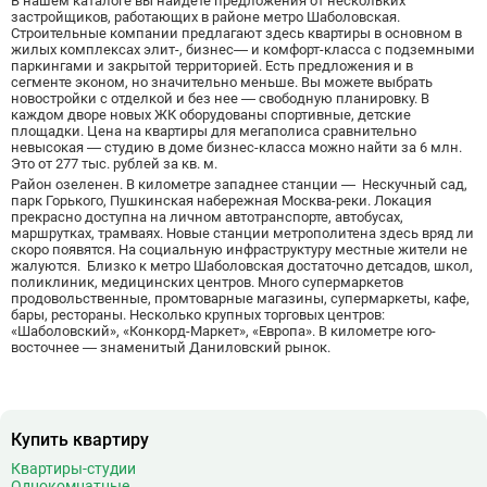
В нашем каталоге вы найдете предложения от нескольких
Боровское шоссе
12
застройщиков, работающих в районе метро Шаболовская.
Строительные компании предлагают здесь квартиры в основном в
Ботанический сад
20
жилых комплексах элит-, бизнес— и комфорт-класса с подземными
Братиславская
12
паркингами и закрытой территорией. Есть предложения и в
сегменте эконом, но значительно меньше. Вы можете выбрать
Бульвар Адмирала Ушакова
5
новостройки с отделкой и без нее — свободную планировку. В
Бульвар Дмитрия Донского
20
каждом дворе новых ЖК оборудованы спортивные, детские
площадки. Цена на квартиры для мегаполиса сравнительно
Бульвар Рокоссовского
22
невысокая — студию в доме бизнес-класса можно найти за 6 млн.
Это от 277 тыс. рублей за кв. м.
Бунинская аллея
15
Район озеленен. В километре западнее станции — Нескучный сад,
Бутырская
13
парк Горького, Пушкинская набережная Москва-реки. Локация
прекрасно доступна на личном автотранспорте, автобусах,
В
Вавиловская
1
маршрутках, трамваях. Новые станции метрополитена здесь вряд ли
скоро появятся. На социальную инфраструктуру местные жители не
Варшавская
2
жалуются. Близко к метро Шаболовская достаточно детсадов, школ,
ВДНХ
31
поликлиник, медицинских центров. Много супермаркетов
продовольственные, промтоварные магазины, супермаркеты, кафе,
Верхние Лихоборы
18
бары, рестораны. Несколько крупных торговых центров:
«Шаболовский», «Конкорд-Маркет», «Европа». В километре юго-
Владыкино
15
восточнее — знаменитый Даниловский рынок.
Водный стадион
28
Войковская
26
Волгоградский проспект
11
Волжская
12
Купить квартиру
Волоколамская
28
Квартиры-студии
Однокомнатные