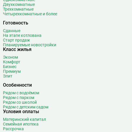
Волхонка
0
Двухкомнатные
Воробьёвы горы
10
Трехкомнатные
Четырехкомнатные и более
Воронцовская
6
Выставочная
16
Готовность
Выставочный центр
17
Сданные
На этапе котлована
Выхино
20
Старт продаж
Планируемые новостройки
Г
Генерала Тюленева
0
Класс жилья
Говорово
14
Эконом
Комфорт
Д
Давыдково
14
Бизнес
Деловой центр
26
Премиум
Элит
Динамо
20
Дмитровская
16
Особенности
Добрынинская
17
Рядом с водоёмом
Рядом с парком
Домодедовская
37
Рядом со школой
Дорогомиловская
0
Рядом с детским садом
Условия оплаты
Достоевская
8
Материнский капитал
Дубровка
14
Семейная ипотека
Рассрочка
Ж
Жулебино
43