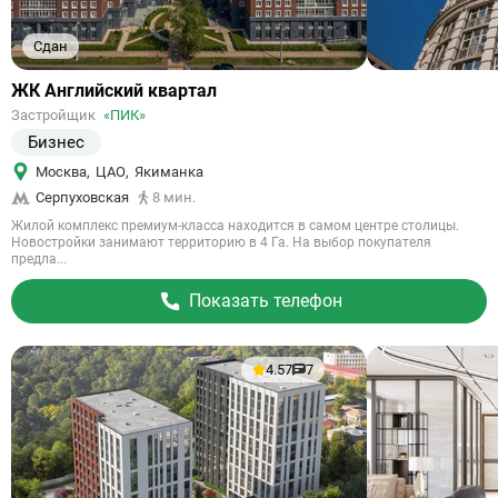
Сдан
Ссылка
ЖК Английский квартал
на
Застройщик
«ПИК»
объект
Бизнес
Москва
,
ЦАО
,
Якиманка
Серпуховская
8 мин.
Жилой комплекс премиум-класса находится в самом центре столицы.
Новостройки занимают территорию в 4 Га. На выбор покупателя
предла...
Показать телефон
4.57
7