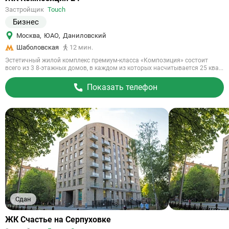
на
Застройщик
Touch
объект
Бизнес
Москва
,
ЮАО
,
Даниловский
Шаболовская
12 мин.
Эстетичный жилой комплекс премиум-класса «Композиция» состоит
всего из 3 8-этажных домов, в каждом из которых насчитывается 25 ква...
Показать телефон
Сдан
Ссылка
ЖК Счастье на Серпуховке
на