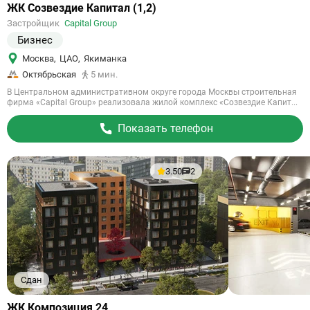
Ссылка
ЖК Созвездие Капитал (1,2)
на
Застройщик
Capital Group
объект
Бизнес
Москва
,
ЦАО
,
Якиманка
Октябрьская
5 мин.
В Центральном административном округе города Москвы строительная
фирма «Capital Group» реализовала жилой комплекс «Созвездие Капит...
Показать телефон
3.50
2
Сдан
Ссылка
ЖК Композиция 24