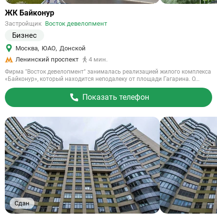
Ссылка
ЖК Байконур
на
Застройщик
Восток девелопмент
объект
Бизнес
Москва
,
ЮАО
,
Донской
Ленинский проспект
4 мин.
Фирма "Восток девелопмент" занималась реализацией жилого комплекса
«Байконур», который находится неподалеку от площади Гагарина. О...
Показать телефон
Сдан