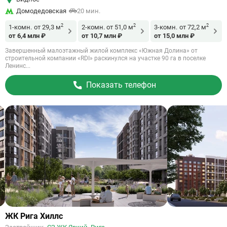
Домодедовская
20 мин.
2
2
2
1-комн.
от 29,3 м
2-комн.
от 51,0 м
3-комн.
от 72,2 м
от 6,4 млн ₽
от 10,7 млн ₽
от 15,0 млн ₽
Завершенный малоэтажный жилой комплекс «Южная Долина» от
строительной компании «RDI» раскинулся на участке 90 га в поселке
Ленинс...
Показать телефон
Ссылка
ЖК Рига Хиллс
на