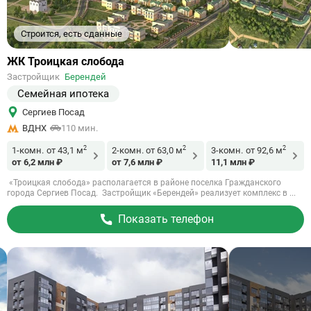
Строится, есть сданные
Ссылка
ЖК Троицкая слобода
на
Застройщик
Берендей
объект
Семейная ипотека
Сергиев Посад
ВДНХ
110 мин.
2
2
2
1-комн.
от 43,1 м
2-комн.
от 63,0 м
3-комн.
от 92,6 м
от 6,2 млн ₽
от 7,6 млн ₽
11,1 млн ₽
«Троицкая слобода» располагается в районе поселка Гражданского
города Сергиев Посад. Застройщик «Берендей» реализует комплекс в ...
Показать телефон