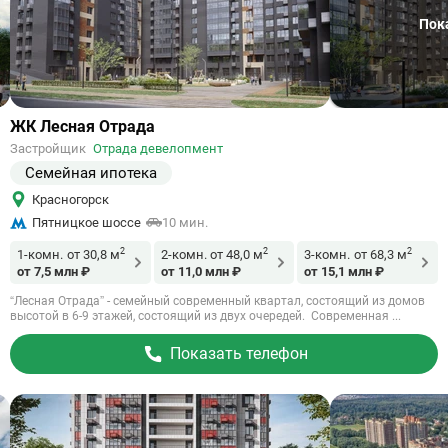
Пок
Ссылка
ЖК Лесная Отрада
на
Застройщик
Отрада девелопмент
объект
Семейная ипотека
Красногорск
Пятницкое шоссе
10 мин.
2
2
2
1-комн.
от 30,8 м
2-комн.
от 48,0 м
3-комн.
от 68,3 м
от 7,5 млн ₽
от 11,0 млн ₽
от 15,1 млн ₽
“Лесная Отрада” - семейный современный квартал, состоящий из домов
высотой в 6-9 этажей, состоящий из двух очередей. Современная ...
Показать телефон