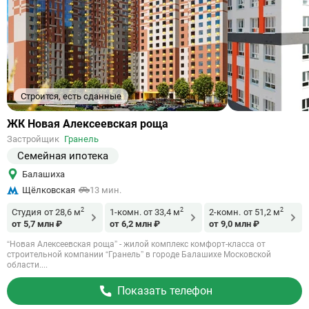
Строится, есть сданные
Ссылка
ЖК Новая Алексеевская роща
на
Застройщик
Гранель
объект
Семейная ипотека
Балашиха
Щёлковская
13 мин.
2
2
2
Студия
от 28,6 м
1-комн.
от 33,4 м
2-комн.
от 51,2 м
от 5,7 млн ₽
от 6,2 млн ₽
от 9,0 млн ₽
“Новая Алексеевская роща” - жилой комплекс комфорт-класса от
строительной компании “Гранель” в городе Балашихе Московской
области....
Показать телефон