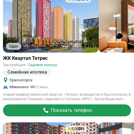
Сдан
Ссылка
ЖК Квартал Тетрис
на
Застройщик
Садовое кольцо
объект
Семейная ипотека
Красногорск
Мякинино
12 мин.
Новый комфортабельный квартал «Тетрис» возводится в Красногорске, в
микрорайоне Павшино, недалеко от поселка «МПС». Застройщик вып...
Показать телефон
5.00
3