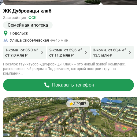
Ссылка
ЖК Дубровицы клаб
на
Застройщик
ФСК
объект
Семейная ипотека
Подольск
Улица Скобелевская
45 мин.
2
2
2
1-комн.
от 35,0 м
2-комн.
от 59,6 м
3-комн.
от 60,4 м
от 7,0 млн ₽
от 11,2 млн ₽
13,5 млн ₽
Поселок таунхаусов «Дубровицы Клаб» – это новый жилой комплекс,
расположенный рядом с Подольском, который построит группа
компаний...
Показать телефон
3.29
7