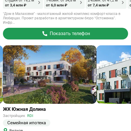
Студия
от 19,2 м
1-комн.
от 34,8 м
2-комн.
от 41,2 м
от 3,4 млн ₽
от 6,0 млн ₽
от 7,4 млн ₽
“Дом в Малаховке” - малоэтажный жилой комплекс комфорт-класса в
Люберцах. Проект разработан в архитектурном бюро “Остоженка”.
Инфр...
Показать телефон
Ссылка
ЖК Южная Долина
на
Застройщик
RDI
объект
Семейная ипотека
Видное