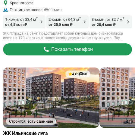
Красногорск
Пятницкое шоссе
11 мин.
2
2
2
1-комн.
от 33,4 м
2-комн.
от 64,3 м
3-комн.
от 82,7 м
от 6,5 млн ₽
от 25,0 млн ₽
от 28,4 млн ₽
ЖК “Отрада на реке” представляет собой клубный дом бизнес-класса
всего на 170 квартир, а также каскад двухэтажных таунхаусов. Тау...
Показать телефон
4.62
68
Строится, есть сданные
Ссылка
ЖК Ильинские луга