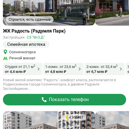
Строится, есть сданные
Ссылка
ЖК Радость (Радумля Парк)
на
Застройщик
СЗ "М.О.Д"
объект
Семейная ипотека
Солнечногорск
Речной вокзал
2
2
2
Студия
от 21,1 м
1-комн.
от 23,6 м
2-комн.
от 32,4 м
от 4,4 млн ₽
от 4,8 млн ₽
от 6,7 млн ₽
Новый жилой комплекс “Радость”, комфорт класса, располагается в
Подмосковном городе Солнечногорск, в деревне Радумля.
Застройщиком...
Показать телефон
4.95
81