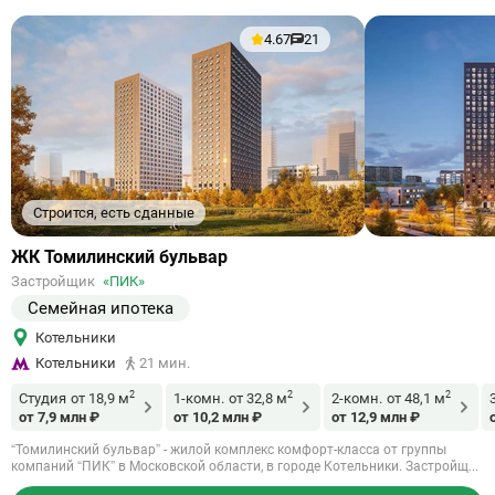
4.67
21
Строится, есть сданные
Ссылка
ЖК Томилинский бульвар
на
Застройщик
«ПИК»
объект
Семейная ипотека
Котельники
Котельники
21 мин.
2
2
2
Студия
от 18,9 м
1-комн.
от 32,8 м
2-комн.
от 48,1 м
от 7,9 млн ₽
от 10,2 млн ₽
от 12,9 млн ₽
“Томилинский бульвар” - жилой комплекс комфорт-класса от группы
компаний “ПИК” в Московской области, в городе Котельники. Застройщ...