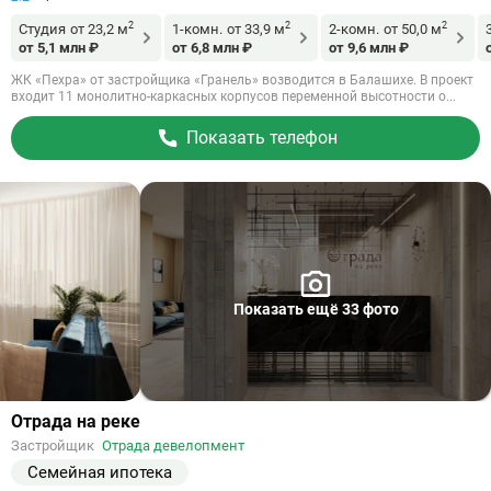
2
2
2
Студия
от 23,2 м
1-комн.
от 33,9 м
2-комн.
от 50,0 м
от 5,1 млн ₽
от 6,8 млн ₽
от 9,6 млн ₽
ЖК «Пехра» от застройщика «Гранель» возводится в Балашихе. В проект
входит 11 монолитно-каркасных корпусов переменной высотности о...
Показать телефон
Показать ещё 33 фото
Ссылка
Отрада на реке
на
Застройщик
Отрада девелопмент
объект
Семейная ипотека