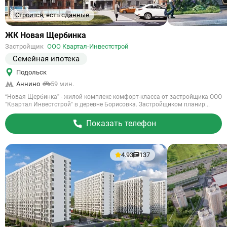
Строится, есть сданные
Ссылка
ЖК Новая Щербинка
на
Застройщик
ООО Квартал-Инвестстрой
объект
Семейная ипотека
Подольск
Аннино
59 мин.
“Новая Щербинка” - жилой комплекс комфорт-класса от застройщика ООО
"Квартал Инвестстрой" в деревне Борисовка. Застройщиком планир...
Показать телефон
4.93
137