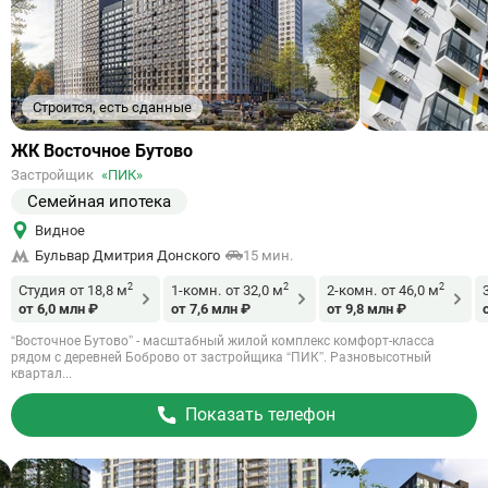
Строится, есть сданные
Ссылка
ЖК Восточное Бутово
на
Застройщик
«ПИК»
объект
Семейная ипотека
Видное
Бульвар Дмитрия Донского
15 мин.
2
2
2
Студия
от 18,8 м
1-комн.
от 32,0 м
2-комн.
от 46,0 м
от 6,0 млн ₽
от 7,6 млн ₽
от 9,8 млн ₽
“Восточное Бутово” - масштабный жилой комплекс комфорт-класса
рядом с деревней Боброво от застройщика “ПИК”. Разновысотный
квартал...
Показать телефон