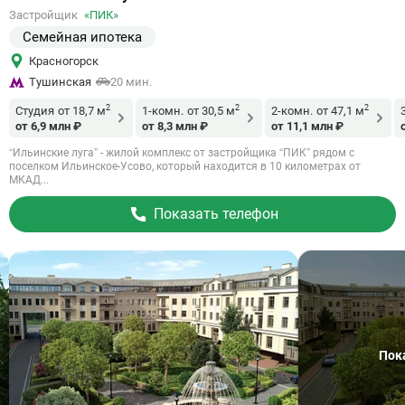
на
Застройщик
«ПИК»
объект
Семейная ипотека
Красногорск
Тушинская
20 мин.
2
2
2
Студия
от 18,7 м
1-комн.
от 30,5 м
2-комн.
от 47,1 м
от 6,9 млн ₽
от 8,3 млн ₽
от 11,1 млн ₽
“Ильинские луга” - жилой комплекс от застройщика “ПИК” рядом с
поселком Ильинское-Усово, который находится в 10 километрах от
МКАД...
Показать телефон
Пок