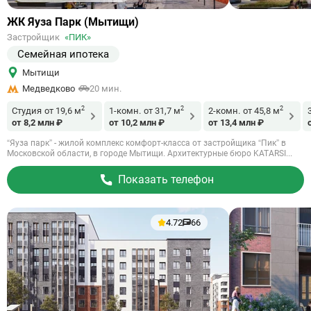
Ссылка
ЖК Яуза Парк (Мытищи)
на
Застройщик
«ПИК»
объект
Семейная ипотека
Мытищи
Медведково
20 мин.
2
2
2
Студия
от 19,6 м
1-комн.
от 31,7 м
2-комн.
от 45,8 м
от 8,2 млн ₽
от 10,2 млн ₽
от 13,4 млн ₽
“Яуза парк” - жилой комплекс комфорт-класса от застройщика “Пик” в
Московской области, в городе Мытищи. Архитектурные бюро KATARSI...
Показать телефон
4.72
66