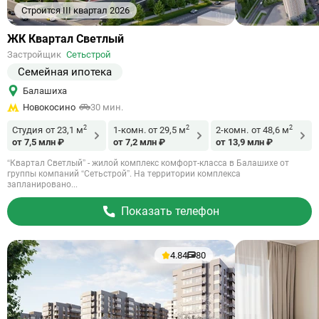
Строится III квартал 2026
Ссылка
ЖК Квартал Светлый
на
Застройщик
Сетьстрой
объект
Семейная ипотека
Балашиха
Новокосино
30 мин.
2
2
2
Студия
от 23,1 м
1-комн.
от 29,5 м
2-комн.
от 48,6 м
от 7,5 млн ₽
от 7,2 млн ₽
от 13,9 млн ₽
“Квартал Светлый” - жилой комплекс комфорт-класса в Балашихе от
группы компаний “Сетьстрой”. На территории комплекса
запланировано...
Показать телефон
4.84
80