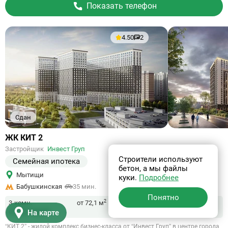
Показать телефон
4.50
2
Сдан
Ссылка
ЖК КИТ 2
на
Застройщик
Инвест Груп
объект
Строители используют
Семейная ипотека
бетон, а мы файлы
Мытищи
куки.
Подробнее
Бабушкинская
35 мин.
Понятно
2
3-комн.
от 72,1 м
от 25,1 млн ₽
На карте
“КИТ 2” - жилой комплекс бизнес-класса от “Инвест Груп” в центре города