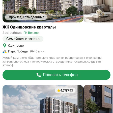
Строится, есть сданные
Ссылка
ЖК Одинцовские кварталы
на
Застройщик
ГК Вектор
объект
Семейная ипотека
Одинцово
Парк Победы
40 мин.
Жилой комплекс «Одинцовские кварталы» расположен в окружении
живописного леса и исторических стародачных поселков, создавая
атмосф...
Показать телефон
4.77
93