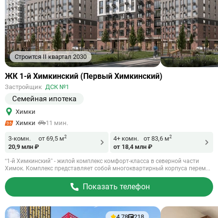
Строится II квартал 2030
Ссылка
ЖК 1-й Химкинский (Первый Химкинский)
на
Застройщик
ДСК №1
объект
Семейная ипотека
Химки
Химки
11 мин.
2
2
3-комн.
от 69,5 м
4+ комн.
от 83,6 м
20,9 млн ₽
от 18,4 млн ₽
“1-й Химкинский” - жилой комплекс комфорт-класса в северной части
Химок. Комплекс представляет собой многоквартирный корпуса перем...
Показать телефон
4.78
218