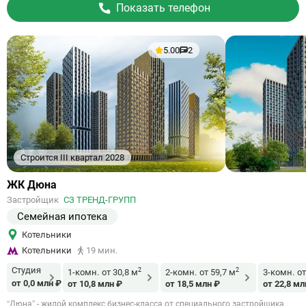
Показать телефон
5.00
2
Строится III квартал 2028
Ссылка
ЖК Дюна
на
Застройщик
СЗ ТРЕНД-ГРУПП
объект
Семейная ипотека
Котельники
Котельники
19 мин.
Студия
2
2
1-комн.
от 30,8 м
2-комн.
от 59,7 м
3-комн.
от
от 0,0 млн ₽
от 10,8 млн ₽
от 18,5 млн ₽
от 22,8 мл
“Дюна” - жилой комплекс бизнес-класса от специального застройщика