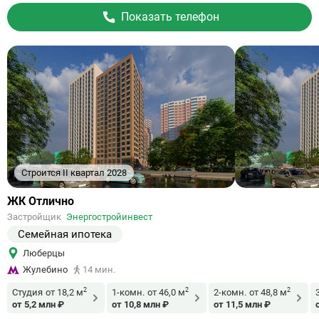
Показать телефон
Строится II квартал 2028
Ссылка
ЖК Отлично
на
Застройщик
Энергостройинвест
объект
Семейная ипотека
Люберцы
Жулебино
14 мин.
2
2
2
Студия
от 18,2 м
1-комн.
от 46,0 м
2-комн.
от 48,8 м
от 5,2 млн ₽
от 10,8 млн ₽
от 11,5 млн ₽