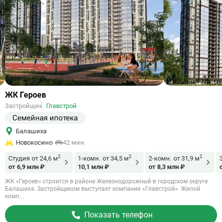
Ссылка
ЖК Героев
на
Застройщик
Главстрой
объект
Семейная ипотека
Балашиха
Новокосино
42 мин.
2
2
2
Студия
от 24,6 м
1-комн.
от 34,5 м
2-комн.
от 31,9 м
от 6,9 млн ₽
10,1 млн ₽
от 8,3 млн ₽
ЖК «Героев» строится в районе Железнодорожный в городском округе
Балашиха. Застройщиком выступает компания «Главстрой». Жилой
комп...
Показать телефон