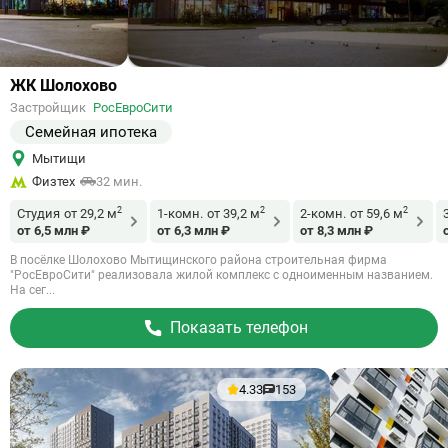
Ссылка
ЖК Шолохово
на
Застройщик
РосЕвроСити
объект
Семейная ипотека
Мытищи
Физтех
32 мин.
2
2
2
Студия
от 29,2 м
1-комн.
от 39,2 м
2-комн.
от 59,6 м
от 6,5 млн ₽
от 6,3 млн ₽
от 8,3 млн ₽
В посёлке Шолохово Мытищинского района строительная фирма
"РосЕвроСити" реализовала жилой комплекс с одноименным названием.
На сег...
Показать телефон
4.33
153