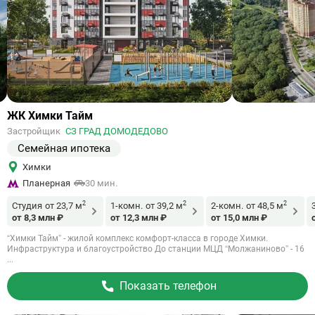
Ссылка
ЖК Химки Тайм
на
Застройщик
СЗ ГРАД ДОМОДЕДОВО
объект
Семейная ипотека
Химки
Планерная
30 мин.
2
2
2
Студия
от 23,7 м
1-комн.
от 39,2 м
2-комн.
от 48,5 м
от 8,3 млн ₽
от 12,3 млн ₽
от 15,0 млн ₽
“Химки Тайм” - жилой комплекс комфорт-класса в городе Химки.
Инфраструктура и благоустройство До станции МЦД “Молжаниново” - 16
...
Показать телефон