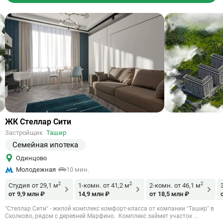
Ссылка
ЖК Стеллар Сити
на
Застройщик
Ташир
объект
Семейная ипотека
Одинцово
Молодежная
10 мин.
2
2
2
Студия
от 29,1 м
1-комн.
от 41,2 м
2-комн.
от 46,1 м
от 9,9 млн ₽
14,9 млн ₽
от 18,5 млн ₽
"Стеллар Сити" - жилой комплекс комфорт-класса от компании “Ташир” в
Сколково, рядом с деревней Марфино. Комплекс займет участок ...