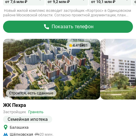
от 7,6 млн ₽
от 9,2 млн ₽
от 10,1 млн ₽
Новый жилой комплекс возводит застройщик «Кортрос» в Одинцовском
районе Московской области. Согласно проектной документации, план...
Показать телефон
4.41
81
Строится, есть сданные
Ссылка
ЖК Пехра
на
Застройщик
Гранель
объект
Семейная ипотека
Балашиха
Щёлковская
20 мин.