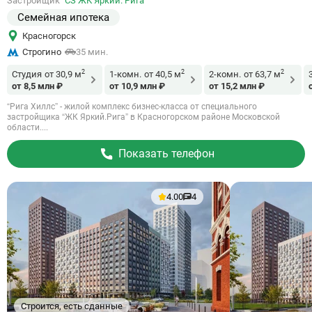
Застройщик
СЗ ЖК Яркий. Рига
объект
Семейная ипотека
Красногорск
Строгино
35 мин.
2
2
2
Студия
от 30,9 м
1-комн.
от 40,5 м
2-комн.
от 63,7 м
от 8,5 млн ₽
от 10,9 млн ₽
от 15,2 млн ₽
“Рига Хиллс” - жилой комплекс бизнес-класса от специального
застройщика “ЖК Яркий.Рига” в Красногорском районе Московской
области....
Показать телефон
4.00
4
Строится, есть сданные