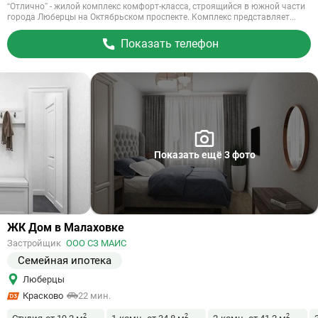
“Отлично” - жилой комплекс комфорт-класса, строящийся в южной части
города Люберцы на Октябрьском проспекте. Комплекс представляет...
Показать телефон
Показать ещё 3 фото
Ссылка
ЖК Дом в Малаховке
на
Застройщик
ООО СЗ МАИС
объект
Семейная ипотека
Люберцы
Красково
22 мин.
2
2
2