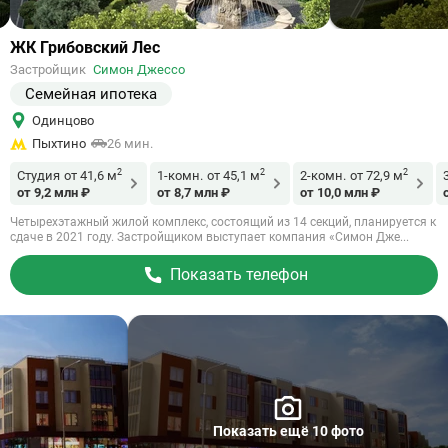
Ссылка
ЖК Грибовский Лес
на
Застройщик
Симон Джессо
объект
Семейная ипотека
Одинцово
Пыхтино
26 мин.
2
2
2
Студия
от 41,6 м
1-комн.
от 45,1 м
2-комн.
от 72,9 м
от 9,2 млн ₽
от 8,7 млн ₽
от 10,0 млн ₽
Четырехэтажный жилой комплекс, состоящий из 14 секций, планируется к
сдаче в 2021 году. Застройщиком выступает компания «Симон Дже...
Показать телефон
Показать ещё 10 фото