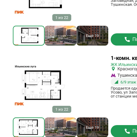
Заповедная, д
Тушинская. Об
1
из
22
Ещё 19
П
Ссылка
1-комн. кв
на
ЖК Ильински
квартиру
Красного
Тушинск
6/9 этаж
Продается од
Усово, ул Зап
от станции ме
звонить.
1
из
22
Ещё 19
П