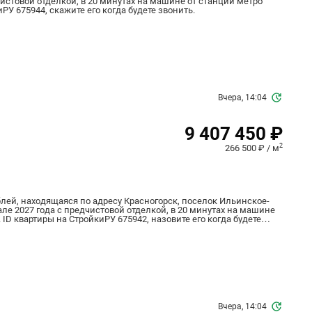
дчистовой отделкой, в 20 минутах на машине от станции метро
иРУ 675944, скажите его когда будете звонить.
Вчера, 14:04
9 407 450 ₽
2
266 500 ₽ / м
блей, находящаяся по адресу Красногорск, поселок Ильинское-
тале 2027 года с предчистовой отделкой, в 20 минутах на машине
 ID квартиры на СтройкиРУ 675942, назовите его когда будете
Вчера, 14:04