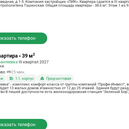
оведная, д 1-5. Компания застройщик «ПИК». Квартира сдается в III квар
трополитена Тушинская. Общая площадь квартиры - 38.6 м². Этаж 1 из 9.
оказать телефон
2
вартира • 39 м
вантеевка
III квартал 2027
ка
ово
25 мин.
аж
1.1. корпус
Предчистовая
евка” - комплекс комфорт-класса от группы компаний “Профи-Инвест”, 
будет 13 жилых домов этажностью от 12 до 25 этажей. Здания будут ра
ью ходят электропоезда до
окзала. Удобный съезд на Ярославское шоссе, по которому можно быстро добрат
овне земли с учетом безопасности детей и маломобильных групп населения Консьерж для более комфорт
рритории
ми, перголами и беседками Игровые площадки для детей и тренажерные зоны с турниками На территории ЖК три
 мест, две школы на 2200 учеников и физкультурный комплекс с бассейном В корпусах будут продуктовые л
салоны красоты Поблизости есть поликлиника, торговый центр, краеведческий м
оказать телефон