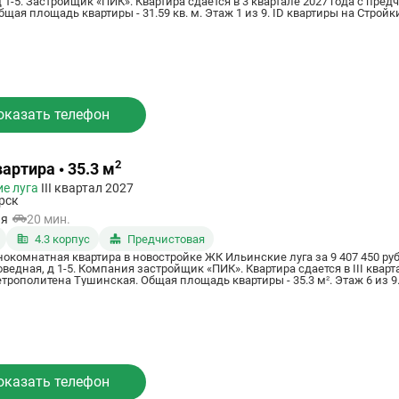
 1-5. Застройщик «ПИК». Квартира сдается в 3 квартале 2027 года с пре
щая площадь квартиры - 31.59 кв. м. Этаж 1 из 9. ID квартиры на Стройк
оказать телефон
2
артира • 35.3 м
е луга
III квартал 2027
рск
ая
20 мин.
4.3 корпус
Предчистовая
нокомнатная квартира в новостройке ЖК Ильинские луга за 9 407 450 ру
оведная, д 1-5. Компания застройщик «ПИК». Квартира сдается в III квар
трополитена Тушинская. Общая площадь квартиры - 35.3 м². Этаж 6 из 9.
оказать телефон