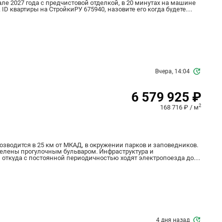
тале 2027 года с предчистовой отделкой, в 20 минутах на машине
 ID квартиры на СтройкиРУ 675940, назовите его когда будете
Вчера, 14:04
6 579 925 ₽
2
168 716 ₽ / м
возводится в 25 км от МКАД, в окружении парков и заповедников.
зделены прогулочным бульваром. Инфраструктура и
ься до аэропорта “Шереметьево” Входные группы
ного проживания
авки, кофейни и
узей, конный клуб и санаторий.
4 дня назад