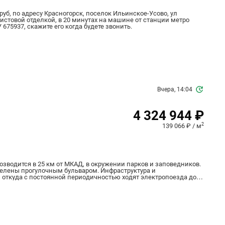
руб, по адресу Красногорск, поселок Ильинское-Усово, ул
дчистовой отделкой, в 20 минутах на машине от станции метро
 675937, скажите его когда будете звонить.
Вчера, 14:04
4 324 944 ₽
2
139 066 ₽ / м
возводится в 25 км от МКАД, в окружении парков и заповедников.
зделены прогулочным бульваром. Инфраструктура и
ься до аэропорта “Шереметьево” Входные группы
ного проживания
авки, кофейни и
узей, конный клуб и санаторий.