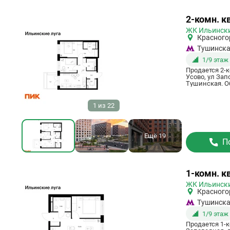
Ссылка
2-комн. кв
на
ЖК Ильински
квартиру
Красного
Тушинск
1/9 этаж
Продается 2-к
Усово, ул Зап
Тушинская. Об
1
из
22
Ещё 19
П
Ссылка
1-комн. к
на
ЖК Ильински
квартиру
Красного
Тушинск
1/9 этаж
Продается 1-к