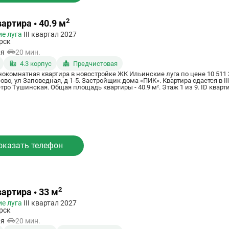
2
артира • 40.9 м
е луга
III квартал 2027
рск
ая
20 мин.
4.3 корпус
Предчистовая
нокомнатная квартира в новостройке ЖК Ильинские луга по цене 10 511 
во, ул Заповедная, д 1-5. Застройщик дома «ПИК». Квартира сдается в II
ро Тушинская. Общая площадь квартиры - 40.9 м². Этаж 1 из 9. ID кварт
оказать телефон
2
вартира • 33 м
е луга
III квартал 2027
рск
ая
20 мин.