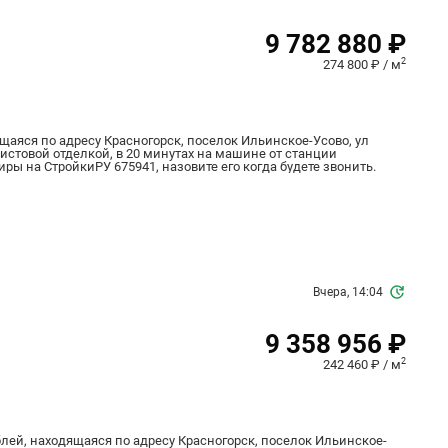
9 782 880 ₽
2
274 800 ₽ / м
ящаяся по адресу Красногорск, поселок Ильинское-Усово, ул
дчистовой отделкой, в 20 минутах на машине от станции
иры на СтройкиРУ 675941, назовите его когда будете звонить.
Вчера, 14:04
9 358 956 ₽
2
242 460 ₽ / м
блей, находящаяся по адресу Красногорск, поселок Ильинское-