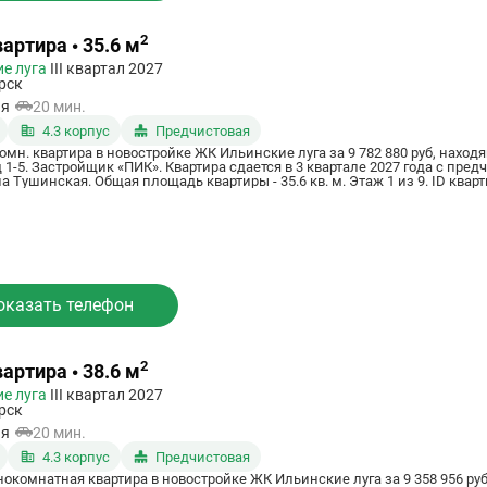
2
артира • 35.6 м
е луга
III квартал 2027
рск
ая
20 мин.
4.3 корпус
Предчистовая
омн. квартира в новостройке ЖК Ильинские луга за 9 782 880 руб, наход
 1-5. Застройщик «ПИК». Квартира сдается в 3 квартале 2027 года с пре
 Тушинская. Общая площадь квартиры - 35.6 кв. м. Этаж 1 из 9. ID кварт
оказать телефон
2
артира • 38.6 м
е луга
III квартал 2027
рск
ая
20 мин.
4.3 корпус
Предчистовая
нокомнатная квартира в новостройке ЖК Ильинские луга за 9 358 956 ру