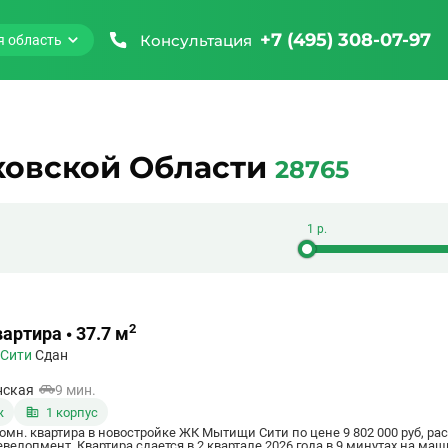
+7 (495) 308-07-97
Консультация
я область
ковской Области
28765
2
артира • 37.7 м
 Сити
Сдан
нская
9 мин.
ж
1 корпус
комн. квартира в новостройке ЖК Мытищи Сити по цене 9 802 000 руб, 
елопмент. Квартира сдается в 2 квартале 2026 года в 9 минутах на маш