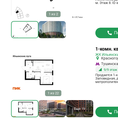
м. Этаж 8. ID
1
из
2
П
Ссылка
1-комн. к
на
ЖК Ильински
квартиру
Красного
Тушинск
9/9 этаж
Продается 1-к
Заповедная, д
метрополитена
1
из
22
Ещё 19
П