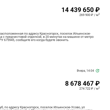
14 439 650 ₽
2
269 900 ₽ / м
, расположенная по адресу Красногорск, поселок Ильинское-
ода с предчистовой отделкой, в 20 минутах на машине от метро
РУ 675945, сообщите его когда будете звонить.
Вчера, 14:04
8 678 467 ₽
2
274 722 ₽ / м
уб, по адресу Красногорск, поселок Ильинское-Усово, ул