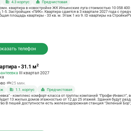
4.3 корпус
Предчистовая
омн. квартира в новостройке ЖК Ильинские луга стоимостью 10 058 400 
 1-5. Застройщик «ПИК». Квартира сдается в 3 квартале 2027 года с пре
щая площадь квартиры - 33 кв. м. Этаж 1 из 9. ID квартиры на СтройкиРУ
оказать телефон
2
артира • 31.1 м
вантеевка
III квартал 2027
ка
ово
25 мин.
аж
1.1. корпус
Предчистовая
евка” - комплекс комфорт-класса от группы компаний “Профи-Инвест”, 
будет 13 жилых домов этажностью от 12 до 25 этажей. Здания будут ра
ью ходят электропоезда до
окзала. Удобный съезд на Ярославское шоссе, по которому можно быстро добрат
овне земли с учетом безопасности детей и маломобильных групп населения Консьерж для более комфорт
рритории
ми, перголами и беседками Игровые площадки для детей и тренажерные зоны с турниками На территории ЖК три
 мест, две школы на 2200 учеников и физкультурный комплекс с бассейном В корпусах будут продуктовые л
салоны красоты Поблизости есть поликлиника, торговый центр, краеведческий м