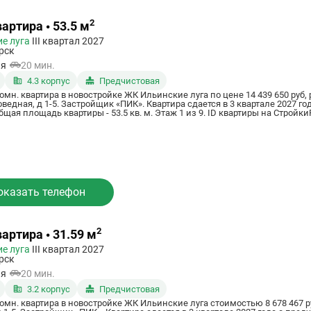
2
артира • 53.5 м
е луга
III квартал 2027
рск
ая
20 мин.
4.3 корпус
Предчистовая
омн. квартира в новостройке ЖК Ильинские луга по цене 14 439 650 руб
оведная, д 1-5. Застройщик «ПИК». Квартира сдается в 3 квартале 2027 г
щая площадь квартиры - 53.5 кв. м. Этаж 1 из 9. ID квартиры на Стройки
оказать телефон
2
вартира • 31.59 м
е луга
III квартал 2027
рск
ая
20 мин.
3.2 корпус
Предчистовая
омн. квартира в новостройке ЖК Ильинские луга стоимостью 8 678 467 р