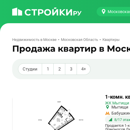
Московска
Недвижимость в Москве
Московская Область
Квартиры
Продажа квартир в Мос
Студии
1
2
3
4+
Ссылка
1-комн. кв
на
ЖК Мытищи
квартиру
Мытищи
Бабушки
8/17 эта
Продается 1-
Ломоносов Дев