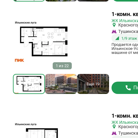
Ссылка
1-комн. кв
на
ЖК Ильински
квартиру
Красного
Тушинск
1/9 этаж
Продается од
Ильинское-Усо
машине от мет
1
из
22
Ещё 19
П
Ссылка
1-комн. к
на
ЖК Ильински
квартиру
Красного
Тушинск