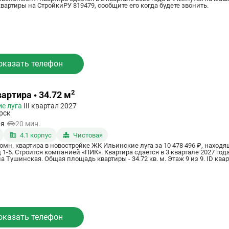
 квартиры на СтройкиРУ 819479, сообщите его когда будете звонить.
оказать телефон
2
вартира • 34.72 м
е луга
III квартал 2027
рск
ая
20 мин.
4.1 корпус
Чистовая
омн. квартира в новостройке ЖК Ильинские луга за 10 478 496 ₽, наход
 1-5. Строится компанией «ПИК». Квартира сдается в 3 квартале 2027 год
 Тушинская. Общая площадь квартиры - 34.72 кв. м. Этаж 9 из 9. ID квар
оказать телефон