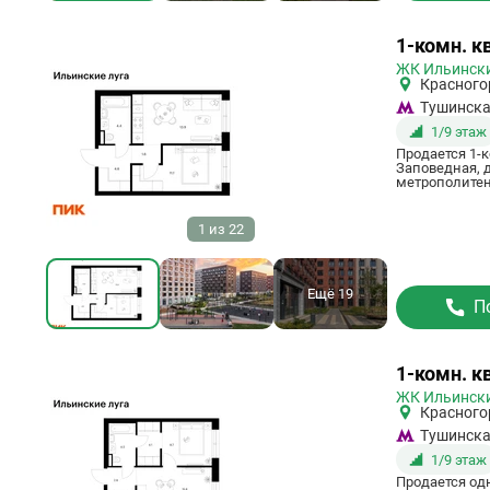
Ссылка
1-комн. кв
на
ЖК Ильински
квартиру
Красного
Тушинск
1/9 этаж
Продается 1-к
Заповедная, д
метрополитена
1
из
22
Ещё 19
П
Ссылка
1-комн. кв
на
ЖК Ильински
квартиру
Красного
Тушинск
1/9 этаж
Продается од