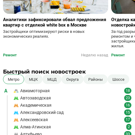
Аналитики зафиксировали обвал предложения
Отделка ка
квартир с отделкой white box в Москве
новострой
За год разр
Застройщики оптимизируют риски в новых
ремонтом и 
экономических реалиях.
застройщики
жилья.
Ремонт
Неделю назад
Ремонт
Быстрый поиск новостроек
Метро
МЦК
МЦД
Округа
Районы
Шоссе
А
Авиамоторная
18
Автозаводская
23
Академическая
16
Александровский сад
15
Алексеевская
17
Алма-Атинская
2
Алтуфьево
33