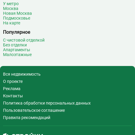
Волхонка
0
У метро
Москва
Воробьёвы горы
10
Новая Москва
Воронцовская
6
Подмосковье
На карте
Выставочная
16
Популярное
Выставочный центр
17
Выхино
20
С чистовой отделкой
Без отделки
Г
Генерала Тюленева
0
Апартаменты
Малоэтажные
Говорово
14
Д
Давыдково
14
Деловой центр
26
Вся недвижимость
Динамо
20
О проекте
Дмитровская
16
Реклама
Добрынинская
17
Контакты
Домодедовская
37
Политика обработки персональных данных
Дорогомиловская
0
Пользовательское соглашение
Достоевская
8
Правила рекомендаций
Дубровка
14
Ж
Жулебино
43