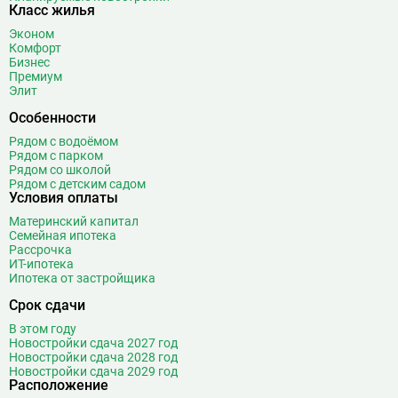
Класс жилья
Боровское шоссе
12
Эконом
Ботанический сад
20
Комфорт
Братиславская
12
Бизнес
Премиум
Бульвар Адмирала Ушакова
5
Элит
Бульвар Дмитрия Донского
20
Особенности
Бульвар Рокоссовского
22
Рядом с водоёмом
Бунинская аллея
15
Рядом с парком
Бутырская
13
Рядом со школой
Рядом с детским садом
В
Вавиловская
1
Условия оплаты
Варшавская
2
Материнский капитал
Семейная ипотека
ВДНХ
31
Рассрочка
Верхние Лихоборы
18
ИТ-ипотека
Ипотека от застройщика
Владыкино
15
Водный стадион
28
Срок сдачи
Войковская
26
В этом году
Волгоградский проспект
11
Новостройки сдача 2027 год
Новостройки сдача 2028 год
Волжская
12
Новостройки сдача 2029 год
Расположение
Волоколамская
28