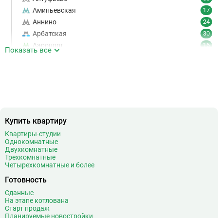
Аминьевская
17
Аннино
24
Арбатская
30
Аэропорт
16
Показать все
Аэропорт Внуково
7
Б
Бабушкинская
49
Багратионовская
16
Баррикадная
21
Бауманская
25
Купить квартиру
Беговая
11
Беломорская
24
Квартиры-студии
Однокомнатные
Белорусская
23
Двухкомнатные
Беляево
11
Трехкомнатные
Четырехкомнатные и более
Бибирево
19
Библиотека имени Ленина
14
Готовность
Битцевский парк
3
Сданные
На этапе котлована
Борисово
3
Старт продаж
Боровицкая
15
Планируемые новостройки