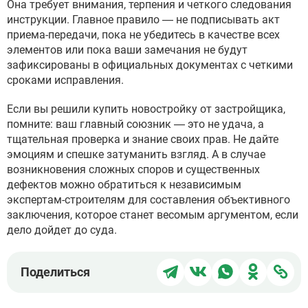
Она требует внимания, терпения и четкого следования
инструкции. Главное правило — не подписывать акт
приема-передачи, пока не убедитесь в качестве всех
элементов или пока ваши замечания не будут
зафиксированы в официальных документах с четкими
сроками исправления.
Если вы решили купить новостройку от застройщика,
помните: ваш главный союзник — это не удача, а
тщательная проверка и знание своих прав. Не дайте
эмоциям и спешке затуманить взгляд. А в случае
возникновения сложных споров и существенных
дефектов можно обратиться к независимым
экспертам-строителям для составления объективного
заключения, которое станет весомым аргументом, если
дело дойдет до суда.
Поделиться
Поделиться
Поделиться
Поделит
Под
Поделиться
в
в
в
в
чер
Telegram
ВКонтакте
WhatsApp
Однокла
ссы