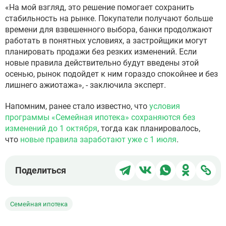
«На мой взгляд, это решение помогает сохранить
стабильность на рынке. Покупатели получают больше
времени для взвешенного выбора, банки продолжают
работать в понятных условиях, а застройщики могут
планировать продажи без резких изменений. Если
новые правила действительно будут введены этой
осенью, рынок подойдет к ним гораздо спокойнее и без
лишнего ажиотажа», - заключила эксперт.
Напомним, ранее стало известно, что
условия
программы «Семейная ипотека» сохраняются без
изменений до 1 октября
, тогда как планировалось,
что
новые правила заработают уже с 1 июля
.
Поделиться
Поделиться
Поделиться
Поделит
Под
Поделиться
в
в
в
в
чер
Telegram
ВКонтакте
WhatsApp
Однокла
ссы
Семейная ипотека