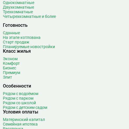
Однокомнатные
Белорусская
23
Двухкомнатные
Беляево
11
Трехкомнатные
Четырехкомнатные и более
Бибирево
19
Библиотека имени Ленина
14
Готовность
Битцевский парк
3
Сданные
На этапе котлована
Борисово
3
Старт продаж
Боровицкая
15
Планируемые новостройки
Класс жилья
Боровское шоссе
12
Эконом
Ботанический сад
20
Комфорт
Братиславская
12
Бизнес
Премиум
Бульвар Адмирала Ушакова
5
Элит
Бульвар Дмитрия Донского
20
Особенности
Бульвар Рокоссовского
22
Рядом с водоёмом
Бунинская аллея
15
Рядом с парком
Бутырская
13
Рядом со школой
Рядом с детским садом
В
Вавиловская
1
Условия оплаты
Варшавская
2
Материнский капитал
Семейная ипотека
ВДНХ
31
Рассрочка