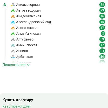
А
Авиамоторная
18
Автозаводская
23
Академическая
16
Александровский сад
15
Алексеевская
17
Алма-Атинская
2
Алтуфьево
33
Аминьевская
17
Аннино
24
Арбатская
30
Аэропорт
16
Показать все
Аэропорт Внуково
7
Б
Бабушкинская
49
Багратионовская
16
Баррикадная
21
Бауманская
25
Купить квартиру
Беговая
11
Беломорская
24
Квартиры-студии