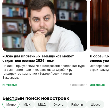
«Окно для ипотечных заемщиков может
Любовь Ко
открыться осенью 2026 года»
сделок уж
Но лишь при условии, что Центробанк продолжит курс
Эксперт рас
на смягчение политики, рассказал Стройки.ру
строительну
гендиректор компании «Вектор Проект» Антон
Баксараев.
Интервью
4 дня назад
Интервью
Быстрый поиск новостроек
Метро
МЦК
МЦД
Округа
Районы
Шоссе