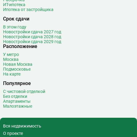
Верхние Лихоборы
18
ИТ-ипотека
Ипотека от застройщика
Владыкино
15
Водный стадион
28
Срок сдачи
Войковская
26
В этом году
Волгоградский проспект
11
Новостройки сдача 2027 год
Новостройки сдача 2028 год
Волжская
12
Новостройки сдача 2029 год
Расположение
Волоколамская
28
Волхонка
0
У метро
Москва
Воробьёвы горы
10
Новая Москва
Воронцовская
6
Подмосковье
На карте
Выставочная
16
Популярное
Выставочный центр
17
Выхино
20
С чистовой отделкой
Без отделки
Г
Генерала Тюленева
0
Апартаменты
Малоэтажные
Говорово
14
Д
Давыдково
14
Деловой центр
26
Вся недвижимость
Динамо
20
О проекте